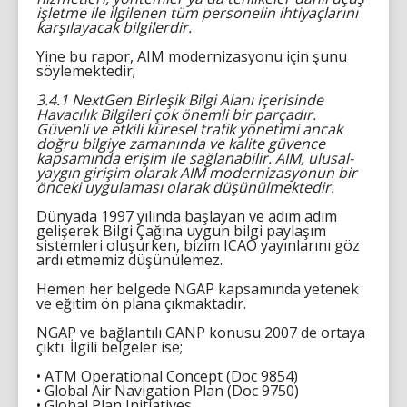
işletme ile ilgilenen tüm personelin ihtiyaçlarını
karşılayacak bilgilerdir.
Yine bu rapor, AIM modernizasyonu için şunu
söylemektedir;
3.4.1 NextGen Birleşik Bilgi Alanı içerisinde
Havacılık Bilgileri çok önemli bir parçadır.
Güvenli ve etkili küresel trafik yönetimi ancak
doğru bilgiye zamanında ve kalite güvence
kapsamında erişim ile sağlanabilir. AIM, ulusal-
yaygın girişim olarak AIM modernizasyonun bir
önceki uygulaması olarak düşünülmektedir.
Dünyada 1997 yılında başlayan ve adım adım
gelişerek Bilgi Çağına uygun bilgi paylaşım
sistemleri oluşurken, bizim ICAO yayınlarını göz
ardı etmemiz düşünülemez.
Hemen her belgede NGAP kapsamında yetenek
ve eğitim ön plana çıkmaktadır.
NGAP ve bağlantılı GANP konusu 2007 de ortaya
çıktı. İlgili belgeler ise;
• ATM Operational Concept (Doc 9854)
• Global Air Navigation Plan (Doc 9750)
• Global Plan Initiatives