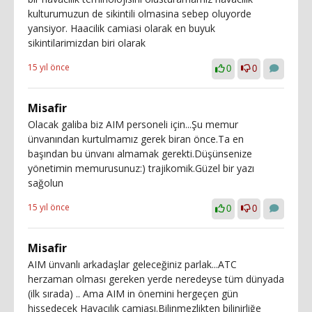
kulturumuzun de sikintili olmasina sebep oluyorde
yansiyor. Haacilik camiasi olarak en buyuk
sikintilarimizdan biri olarak
15 yıl önce
0
0
Misafir
Olacak galiba biz AIM personeli için...Şu memur
ünvanından kurtulmamız gerek biran önce.Ta en
başından bu ünvanı almamak gerekti.Düşünsenize
yönetimin memurusunuz:) trajikomik.Güzel bir yazı
sağolun
15 yıl önce
0
0
Misafir
AIM ünvanlı arkadaşlar geleceğiniz parlak...ATC
herzaman olması gereken yerde neredeyse tüm dünyada
(ilk sırada) .. Ama AIM in önemini hergeçen gün
hissedecek Havacılık camiası.Bilinmezlikten bilinirliğe