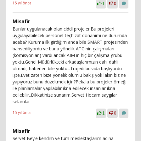
15 yıl önce
1
0
Misafir
Bunlar uygulanacak olan ciddi projeler.Bu projeleri
uygulayabilecek personel-teçhizat donanımı ne durumda
acaba? Kuruma ilk girdiğim anda bile SMART projesinden
bahsediliyordu ve buna yönelik ATC nin çalışmaları
(komisyonları) vardı ancak AIM in hiç bir çalışma grubu
yoktu.Genel Müdürlükteki arkadaşlarımızın dahi dahli
olmadı, haberleri bile yoktu...Trajedi burada başlıyordu
işte.Evet zaten bize yönelik olumlu bakış yok lakin biz ne
yapıyoruz bunu düzeltmek için?Pekala bu projeler örneği
ile planlamalar yapılabilir ikna edilecek insanlar ikna
edilebilir..Dikkatinize sunarım.Servet Hocam saygılar
selamlar
15 yıl önce
1
0
Misafir
Servet Bey’e kendim ve tüm meslektaşlarım adına