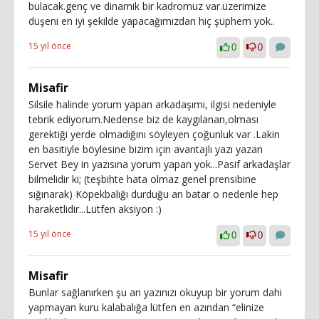
bulacak.genç ve dinamik bir kadromuz var.üzerimize
düşeni en iyi şekilde yapacağımızdan hiç şüphem yok..
15 yıl önce
0
0
Misafir
Silsile halinde yorum yapan arkadaşımı, ilgisi nedeniyle
tebrik ediyorum.Nedense biz de kaygılanan,olması
gerektiği yerde olmadığını söyleyen çoğunluk var .Lakin
en basitiyle böylesine bizim için avantajlı yazı yazan
Servet Bey in yazısına yorum yapan yok...Pasif arkadaşlar
bilmelidir ki; (teşbihte hata olmaz genel prensibine
sığınarak) Köpekbalığı durduğu an batar o nedenle hep
haraketlidir...Lütfen aksiyon :)
15 yıl önce
0
0
Misafir
Bunlar sağlanırken şu an yazınızı okuyup bir yorum dahi
yapmayan kuru kalabalığa lütfen en azından “elinize