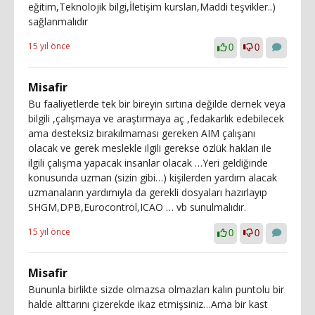
eğitim,Teknolojik bilgi,İletişim kursları,Maddi teşvikler..)
sağlanmalıdır
15 yıl önce
0
0
Misafir
Bu faaliyetlerde tek bir bireyin sırtına değilde dernek veya
bilgili ,çalışmaya ve araştırmaya aç ,fedakarlık edebilecek
ama desteksiz bırakılmaması gereken AIM çalışanı
olacak ve gerek meslekle ilgili gerekse özlük hakları ile
ilgili çalışma yapacak insanlar olacak …Yeri geldiğinde
konusunda uzman (sizin gibi…) kişilerden yardım alacak
uzmanaların yardımıyla da gerekli dosyaları hazırlayıp
SHGM,DPB,Eurocontrol,ICAO … vb sunulmalıdır.
15 yıl önce
0
0
Misafir
Bununla birlikte sizde olmazsa olmazları kalın puntolu bir
halde alttarını çizerekde ikaz etmişsiniz…Ama bir kast