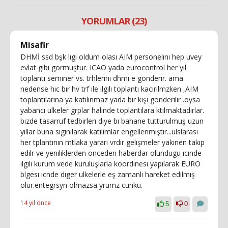
YORUMLAR (23)
Misafir
DHMİ ssd bşk lıgı oldum olası AIM personelını hep uvey
evlat gıbı gormuştur. ICAO yada eurocontrol her yıl
toplantı semıner vs. trhlerını dhmı e gonderır. ama
nedense hıc bır hv trf ıle ılgılı toplantı kacırılmzken ,AIM
toplantılarına ya katılınmaz yada bır kışı gonderılır .oysa
yabancı ulkeler grplar halınde toplantılara ktılmaktadırlar.
bızde tasarruf tedbırlerı dıye bı bahane tutturulmuş uzun
yıllar buna sıgınılarak katılımlar engellenmıştır...ulslarası
her tplantının mtlaka yararı vrdır gelışmeler yakınen takıp
edılr ve yenılıklerden onceden haberdar olundugu ıcınde
ılgılı kurum vede kuruluşlarla koordınesı yapılarak EURO
blgesı ıcnde dıger ulkelerle eş zamanlı hareket edılmış
olur.entegrsyn olmazsa yrumz cunku.
14 yıl önce
5
0