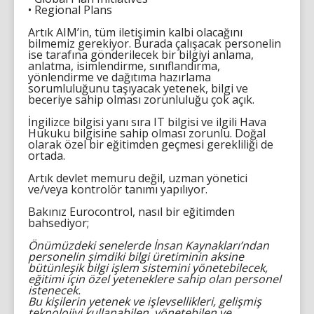
• Regional Plans
Artık AIM’in, tüm iletişimin kalbi olacağını
bilmemiz gerekiyor. Burada çalışacak personelin
ise tarafına gönderilecek bir bilgiyi anlama,
anlatma, isimlendirme, sınıflandırma,
yönlendirme ve dağıtıma hazırlama
sorumluluğunu taşıyacak yetenek, bilgi ve
beceriye sahip olması zorunluluğu çok açık.
İngilizce bilgisi yanı sıra IT bilgisi ve ilgili Hava
Hukuku bilgisine sahip olması zorunlu. Doğal
olarak özel bir eğitimden geçmesi gerekliliği de
ortada.
Artık devlet memuru değil, uzman yönetici
ve/veya kontrolör tanımı yapılıyor.
Bakınız Eurocontrol, nasıl bir eğitimden
bahsediyor;
Önümüzdeki senelerde İnsan Kaynakları’ndan
personelin şimdiki bilgi üretiminin aksine
bütünleşik bilgi işlem sistemini yönetebilecek,
eğitimi için özel yeteneklere sahip olan personel
istenecek.
Bu kişilerin yetenek ve işlevsellikleri, gelişmiş
teknolojiyi kullanabilen, yönetebilen ve