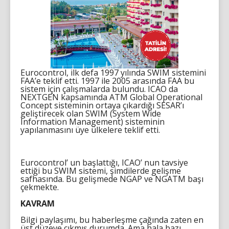
Eurocontrol, ilk defa 1997 yılında SWIM sistemini
FAA’e teklif etti. 1997 ile 2005 arasında FAA bu
sistem için çalışmalarda bulundu. ICAO da
NEXTGEN kapsamında ATM Global Operational
Concept sisteminin ortaya çıkardığı SESAR’ı
geliştirecek olan SWIM (System Wide
Information Management) sisteminin
yapılanmasını üye ülkelere teklif etti.
Eurocontrol’ un başlattığı, ICAO’ nun tavsiye
ettiği bu SWIM sistemi, şimdilerde gelişme
safhasında. Bu gelişmede NGAP ve NGATM başı
çekmekte.
KAVRAM
Bilgi paylaşımı, bu haberleşme çağında zaten en
üst düzeye çıkmış durumda. Ama hala bazı