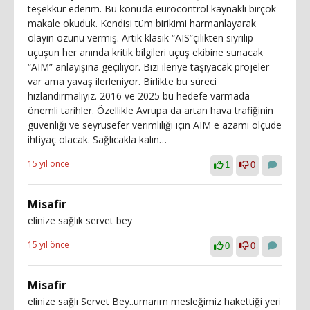
teşekkür ederim. Bu konuda eurocontrol kaynaklı birçok
makale okuduk. Kendisi tüm birikimi harmanlayarak
olayın özünü vermiş. Artık klasik “AIS”çilikten sıyrılıp
uçuşun her anında kritik bilgileri uçuş ekibine sunacak
“AIM” anlayışına geçiliyor. Bizi ileriye taşıyacak projeler
var ama yavaş ilerleniyor. Birlikte bu süreci
hızlandırmalıyız. 2016 ve 2025 bu hedefe varmada
önemli tarihler. Özellikle Avrupa da artan hava trafiğinin
güvenliği ve seyrüsefer verimliliği için AIM e azami ölçüde
ihtiyaç olacak. Sağlıcakla kalın…
15 yıl önce
1
0
Misafir
elinize sağlık servet bey
15 yıl önce
0
0
Misafir
elinize sağlı Servet Bey..umarım mesleğimiz hakettiği yeri