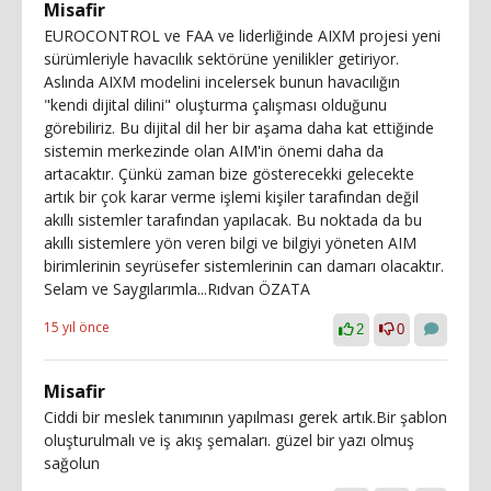
Misafir
EUROCONTROL ve FAA ve liderliğinde AIXM projesi yeni
sürümleriyle havacılık sektörüne yenilikler getiriyor.
Aslında AIXM modelini incelersek bunun havacılığın
"kendi dijital dilini" oluşturma çalışması olduğunu
görebiliriz. Bu dijital dil her bir aşama daha kat ettiğinde
sistemin merkezinde olan AIM'in önemi daha da
artacaktır. Çünkü zaman bize gösterecekki gelecekte
artık bir çok karar verme işlemi kişiler tarafından değil
akıllı sistemler tarafından yapılacak. Bu noktada da bu
akıllı sistemlere yön veren bilgi ve bilgiyi yöneten AIM
birimlerinin seyrüsefer sistemlerinin can damarı olacaktır.
Selam ve Saygılarımla...Rıdvan ÖZATA
15 yıl önce
2
0
Misafir
Ciddi bir meslek tanımının yapılması gerek artık.Bir şablon
oluşturulmalı ve iş akış şemaları. güzel bir yazı olmuş
sağolun