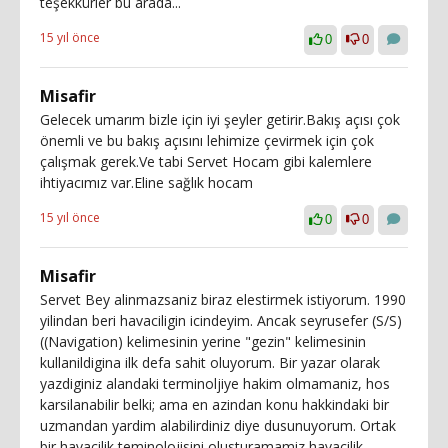
teşekkürler bu arada...
15 yıl önce
0
0
Misafir
Gelecek umarım bizle için iyi şeyler getirir.Bakış açısı çok
önemli ve bu bakış açısını lehimize çevirmek için çok
çalışmak gerek.Ve tabi Servet Hocam gibi kalemlere
ihtiyacımız var.Eline sağlık hocam
15 yıl önce
0
0
Misafir
Servet Bey alinmazsaniz biraz elestirmek istiyorum. 1990
yilindan beri havaciligin icindeyim. Ancak seyrusefer (S/S)
((Navigation) kelimesinin yerine "gezin" kelimesinin
kullanildigina ilk defa sahit oluyorum. Bir yazar olarak
yazdiginiz alandaki terminoljiye hakim olmamaniz, hos
karsilanabilir belki; ama en azindan konu hakkindaki bir
uzmandan yardim alabilirdiniz diye dusunuyorum. Ortak
bir havacilik teminolojisini olusturamamiz havacilik