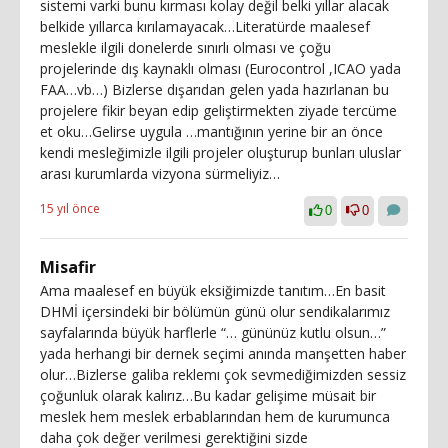
sistemi varki bunu kırması kolay değil belki yıllar alacak
belkide yıllarca kırılamayacak…Literatürde maalesef
meslekle ilgili donelerde sınırlı olması ve çoğu
projelerinde dış kaynaklı olması (Eurocontrol ,ICAO yada
FAA…vb…) Bizlerse dışarıdan gelen yada hazırlanan bu
projelere fikir beyan edip geliştirmekten ziyade tercüme
et oku…Gelirse uygula …mantığının yerine bir an önce
kendi mesleğimizle ilgili projeler oluşturup bunları uluslar
arası kurumlarda vizyona sürmeliyiz…
15 yıl önce
0
0
Misafir
Ama maalesef en büyük eksiğimizde tanıtım…En basit
DHMİ içersindeki bir bölümün günü olur sendikalarımız
sayfalarında büyük harflerle “… gününüz kutlu olsun…”
yada herhangi bir dernek seçimi anında manşetten haber
olur…Bizlerse galiba reklemı çok sevmediğimizden sessiz
çoğunluk olarak kalırız…Bu kadar gelişime müsait bir
meslek hem meslek erbablarından hem de kurumunca
daha çok değer verilmesi gerektiğini sizde