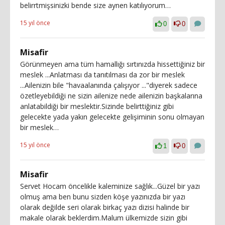
belirrtmişsinizki bende size aynen katılıyorum…
15 yıl önce
0
0
Misafir
Görünmeyen ama tüm hamallığı sırtınızda hissettiğiniz bir
meslek ...Anlatması da tanıtılması da zor bir meslek
...Ailenizin bile "havaalanında çalışıyor ..."diyerek sadece
özetleyebildiği ne sizin ailenize nede ailenizin başkalarına
anlatabildiği bir meslektir.Sizinde belirttiğiniz gibi
gelecekte yada yakın gelecekte gelişiminin sonu olmayan
bir meslek…
15 yıl önce
1
0
Misafir
Servet Hocam öncelikle kaleminize sağlık...Güzel bir yazı
olmuş ama ben bunu sizden köşe yazınızda bir yazı
olarak değilde seri olarak birkaç yazı dizisi halinde bir
makale olarak beklerdim.Malum ülkemizde sizin gibi