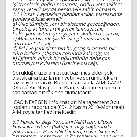
işletmelerin doğru zamanda, doğru yeteneklere
sahip yeterli sayıda personele sahip olmaları,
1.16 İnsan Kaynakları planlamacıları planlarında
şunlara dikkat etmeli;
a) Ülke tümüyle yeni bir sisteme geçeceğinden,
birçok iş koluna artık gerek kalmayacak,
b) Bu yeni sistem gereği yeni işkolları oluşacak,
c) Mevcut birçok işkolu, ek eğitimler almak
zorunda kalacak,
d) Eski ve yeni sistemin bu geçiş sırasında bir
süre birlikte çalışmak zorunda kalacağı, ve
e) Eğitimin büyük bir bölümünün daha çok
otomasyon kullanımı üzerine olacağı.
Görüldüğü üzere mevcut bazı meslekler yok
olacak ama bazılarının yetki ve sorumlulukları
fazlasıyla artacak. Bunların arasında AIM, GANP
(Global Air Navigation Plan) sistemin en önemli
can damarı olarak öne çıkmaktadır.
ICAO NEXTGEN Information Management 3.cü
toplantı raporunda (09-12 Kasım 2010-Montreal)
AIM şöyle tarif edilmektedir;
3.1 Havacılık Bilgi Yönetimi (AIM) tüm Ulusal
Havacılık Sistemi (NAS) için bilgi sağlamakla
yükümlüdür. Havacılık bilgileri, havacılık tesisleri,
hizmetleri, yöntemler ya da tehlikeler dahil uçuş