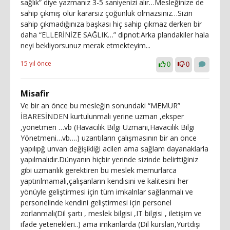
sağlık” diye yazmanız 3-5 saniyenizi alır…Mesleğinize de
sahip çıkmış olur kararsız çoğunluk olmazsınız…Sizin
sahip çıkmadığınıza başkası hiç sahip çıkmaz derken bir
daha “ELLERİNİZE SAĞLIK…” dipnot:Arka plandakiler hala
neyi bekliyorsunuz merak etmekteyim...
15 yıl önce
0
0
Misafir
Ve bir an önce bu mesleğin sonundaki “MEMUR”
İBARESİNDEN kurtulunmalı yerine uzman ,eksper
,yönetmen …vb (Havacılık Bilgi Uzmanı,Havacılık Bilgi
Yönetmeni…vb….) uzantıların çalışmasının bir an önce
yapılıpğ unvan değişikliği acilen ama sağlam dayanaklarla
yapılmalıdır.Dünyanın hiçbir yerinde sizinde belirttiğiniz
gibi uzmanlık gerektiren bu meslek memurlarca
yaptırılmamalı,çalışanların kendisini ve kalitesini her
yönüyle geliştirmesi için tüm imkalnlar sağlanmalı ve
personelinde kendini geliştirmesi için personel
zorlanmalı(Dil şartı , meslek bilgisi ,IT bilgisi , iletişim ve
ifade yetenekleri..) ama imkanlarda (Dil kursları,Yurtdışı