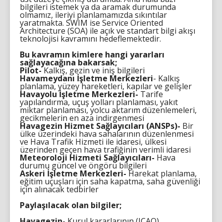
bilgileri istemek ya da aramak durumunda
olmamız, ileriyi planlamamızda sıkıntılar
yaratmakta. SWIM ise Service Oriented
Architecture (SOA) ile açık ve standart bilgi akışı
teknolojisi kavramını hedeflemektedir.
Bu kavramın kimlere hangi yararları
sağlayacağına bakarsak;
Pilot-
Kalkış, gezin ve iniş bilgileri
Havameydanı İşletme Merkezleri
- Kalkış
planlama, yüzey hareketleri, kapılar ve gelişler
Havayolu İşletme Merkezleri-
Tarife
yapılandırma, uçuş yolları planlaması, yakıt
miktar planlaması, yolcu aktarım düzenlemeleri,
gecikmelerin en aza indirgenmesi
Havagezin Hizmet Sağlayıcıları (ANSPs)-
Bir
ülke üzerindeki hava sahalarının düzenlenmesi
ve Hava Trafik Hizmeti ile idaresi, ülkesi
üzerinden geçen hava trafiğinin verimli idaresi
Meteoroloji Hizmeti Sağlayıcıları-
Hava
durumu güncel ve öngörü bilgileri
Askeri İşletme Merkezleri-
Harekat planlama,
eğitim uçuşları için saha kapatma, saha güvenliği
için alınacak tedbirler
Paylaşılacak olan bilgiler;
Havagezin-
Kurul kararlarının (ICAO)