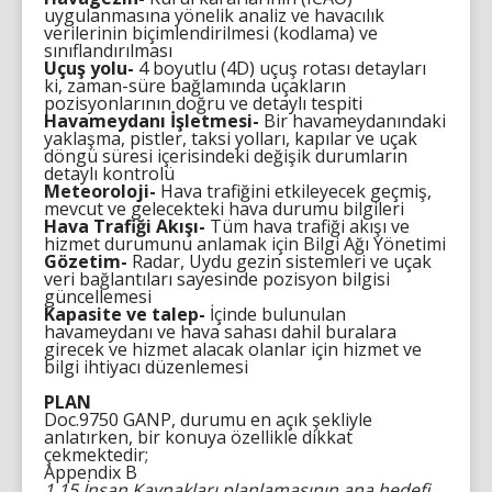
uygulanmasına yönelik analiz ve havacılık
verilerinin biçimlendirilmesi (kodlama) ve
sınıflandırılması
Uçuş yolu-
4 boyutlu (4D) uçuş rotası detayları
ki, zaman-süre bağlamında uçakların
pozisyonlarının doğru ve detaylı tespiti
Havameydanı İşletmesi-
Bir havameydanındaki
yaklaşma, pistler, taksi yolları, kapılar ve uçak
döngü süresi içerisindeki değişik durumların
detaylı kontrolü
Meteoroloji-
Hava trafiğini etkileyecek geçmiş,
mevcut ve gelecekteki hava durumu bilgileri
Hava Trafiği Akışı-
Tüm hava trafiği akışı ve
hizmet durumunu anlamak için Bilgi Ağı Yönetimi
Gözetim-
Radar, Uydu gezin sistemleri ve uçak
veri bağlantıları sayesinde pozisyon bilgisi
güncellemesi
Kapasite ve talep-
İçinde bulunulan
havameydanı ve hava sahası dahil buralara
girecek ve hizmet alacak olanlar için hizmet ve
bilgi ihtiyacı düzenlemesi
PLAN
Doc.9750 GANP, durumu en açık şekliyle
anlatırken, bir konuya özellikle dikkat
çekmektedir;
Appendix B
1.15 İnsan Kaynakları planlamasının ana hedefi,