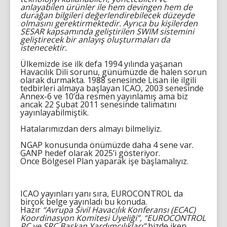
anlayabilen ürünler ile hem devingen hem de
durağan bilgileri değerlendirebilecek düzeyde
olmasını gerektirmektedir. Ayrıca bu kişilerden
SESAR kapsamında geliştirilen SWIM sistemini
geliştirecek bir anlayış oluşturmaları da
istenecektir.
Ülkemizde ise ilk defa 1994 yılında yaşanan
Havacılık Dili sorunu, günümüzde de halen sorun
olarak durmakta. 1988 senesinde Lisan ile ilgili
tedbirleri almaya başlayan ICAO, 2003 senesinde
Annex-6 ve 10’da resmen yayınlamış ama biz
ancak 22 Şubat 2011 senesinde talimatını
yayınlayabilmiştik.
Hatalarımızdan ders almayı bilmeliyiz.
NGAP konusunda önümüzde daha 4 sene var.
GANP hedef olarak 2025’i gösteriyor.
Önce Bölgesel Plan yaparak işe başlamalıyız.
ICAO yayınları yanı sıra, EUROCONTROL da
birçok belge yayınladı bu konuda.
Hazır
“Avrupa Sivil Havacılık Konferansı (ECAC)
Koordinasyon Komitesi Üyeliği”, “EUROCONTROL
PC ve SRC Başkan Yardımcılıkları”
bizde iken