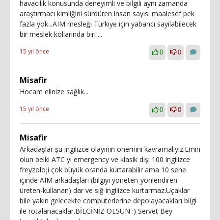
havacılık konusunda deneyimli ve bilgili aynı zamanda
araştırmacı kimliğini sürdüren insan sayısı maalesef pek
fazla yok...AIM mesleği Türkiye için yabancı sayılabilecek
bir meslek kollarında biri ...
15 yıl önce
0
0
Misafir
Hocam elinize sağlık...
15 yıl önce
0
0
Misafir
Arkadaşlar şu ingilizce olayının önemini kavramalıyız.Emin
olun belki ATC yi emergency ve klasik dışı 100 ingilizce
freyzoloji çok büyük oranda kurtarabilir ama 10 sene
içinde AIM arkadaşları (bilgiyi yöneten-yönlendiren-
üreten-kullanan) dar ve sığ ingilizce kurtarmaz.Uçaklar
bile yakın gelecekte computerlerine depolayacakları bilgi
ile rotalanacaklar.BİLGİNİZ OLSUN :) Servet Bey