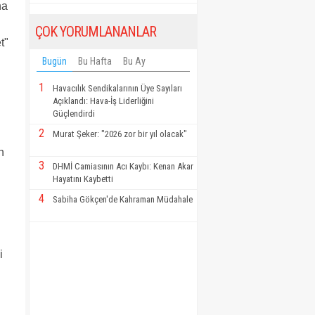
na
ÇOK YORUMLANANLAR
t"
Bugün
Bu Hafta
Bu Ay
1
Havacılık Sendikalarının Üye Sayıları
Açıklandı: Hava-İş Liderliğini
Güçlendirdi
2
Murat Şeker: "2026 zor bir yıl olacak"
n
3
DHMİ Camiasının Acı Kaybı: Kenan Akar
Hayatını Kaybetti
4
Sabiha Gökçen'de Kahraman Müdahale
i