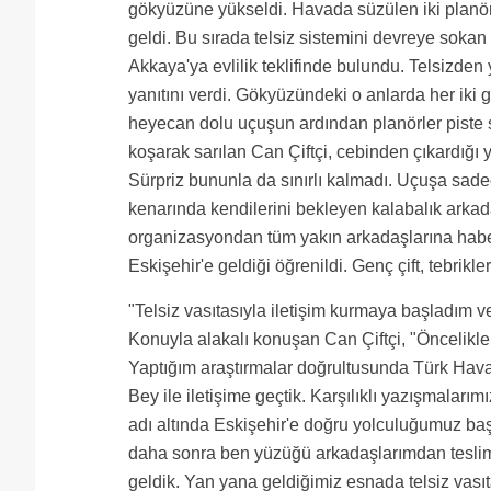
gökyüzüne yükseldi. Havada süzülen iki planör,
geldi. Bu sırada telsiz sistemini devreye sokan 
Akkaya'ya evlilik teklifinde bulundu. Telsizden
yanıtını verdi. Gökyüzündeki o anlarda her iki
heyecan dolu uçuşun ardından planörler piste s
koşarak sarılan Can Çiftçi, cebinden çıkardığı 
Sürpriz bununla da sınırlı kalmadı. Uçuşa sadec
kenarında kendilerini bekleyen kalabalık arkad
organizasyondan tüm yakın arkadaşlarına haber
Eskişehir'e geldiği öğrenildi. Genç çift, tebrikl
"Telsiz vasıtasıyla iletişim kurmaya başladım ve 
Konuyla alakalı konuşan Can Çiftçi, "Öncelikle d
Yaptığım araştırmalar doğrultusunda Türk Ha
Bey ile iletişime geçtik. Karşılıklı yazışmalarım
adı altında Eskişehir'e doğru yolculuğumuz ba
daha sonra ben yüzüğü arkadaşlarımdan teslim
geldik. Yan yana geldiğimiz esnada telsiz vasıta