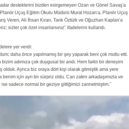
kadar desteklerini bizden esirgemeyen Ozan ve Gönel Savaş'a
u Planör Uçuş Eğitim Okulu Müdürü Murat Hozan'a, Planör Uçuş
ş Veren, Ali İhsan Kıran, Tarık Öztürk ve Oğuzhan Kaplan'a
iz; sizler çok özel insanlarsınız" ifadelerini kullandı.
"
elere yer verdi:
um; daha önce yapılmamış bir şey yaparak beni çok mutlu etti.
 bizim adımıza çok duygusal bir andı. Hem farklı bir deneyim
lduk. Ayrıca biz oraya dört kişi olarak gitmiştik ama yere
 benim için ayrı bir sürpriz oldu. Can zaten arkadaşımızla ve
ise sadece normal bir geziye gittiğimizi zannetmiştim."