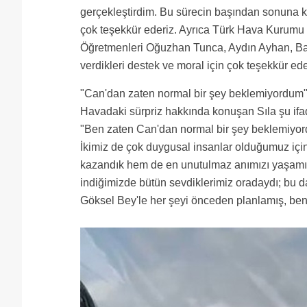
gerçekleştirdim. Bu sürecin başından sonuna 
çok teşekkür ederiz. Ayrıca Türk Hava Kurum
Öğretmenleri Oğuzhan Tunca, Aydın Ayhan, Barı
verdikleri destek ve moral için çok teşekkür eder
"Can'dan zaten normal bir şey beklemiyordum
Havadaki sürpriz hakkında konuşan Sıla şu ifad
"Ben zaten Can'dan normal bir şey beklemiyord
İkimiz de çok duygusal insanlar olduğumuz için
kazandık hem de en unutulmaz anımızı yaşamış o
indiğimizde bütün sevdiklerimiz oradaydı; bu da
Göksel Bey'le her şeyi önceden planlamış, ben 