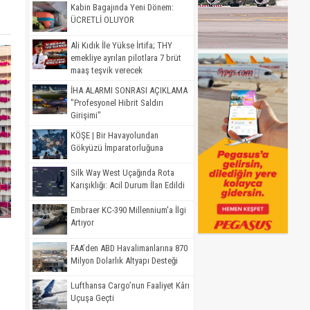
Kabin Bagajında Yeni Dönem:
ÜCRETLİ OLUYOR
Ali Kıdık İle Yükse İrtifa; THY
emekliye ayrılan pilotlara 7 brüt
maaş teşvik verecek
İHA ALARMI SONRASI AÇIKLAMA
"Profesyonel Hibrit Saldırı
Girişimi"
KÖŞE | Bir Havayolundan
Gökyüzü İmparatorluğuna
Silk Way West Uçağında Rota
Karışıklığı: Acil Durum İlan Edildi
Embraer KC-390 Millennium'a İlgi
Artıyor
FAA’den ABD Havalimanlarına 870
Milyon Dolarlık Altyapı Desteği
Lufthansa Cargo’nun Faaliyet Kârı
Uçuşa Geçti