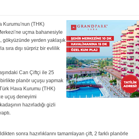
şöyle 2 karat falan taş alsaydın
erdinde. umarım sonuna kadar devam eder
va Kurumu'nun (THK)
 Merkezi'ne uçma bahanesiyle
'ya, gökyüzünde yerden yaklaşık
 sıra dışı sürpriz bir evlilik
aşındaki Can Çiftçi ile 25
a birlikte planör uçuşu yapmak
n Türk Hava Kurumu (THK)
ece uçuş deneyimi
adaşının hazırladığı gizli
yaptı.
eldikten sonra hazırlıklarını tamamlayan çift, 2 farklı planörle