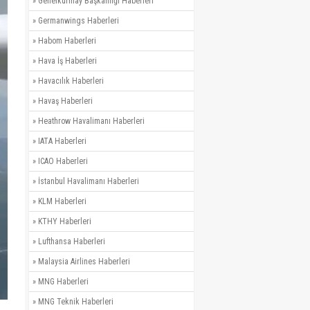
»
Genelkurmay Başkanlığı Haberleri
»
Germanwings Haberleri
»
Habom Haberleri
»
Hava İş Haberleri
»
Havacılık Haberleri
»
Havaş Haberleri
»
Heathrow Havalimanı Haberleri
»
IATA Haberleri
»
ICAO Haberleri
»
İstanbul Havalimanı Haberleri
»
KLM Haberleri
»
KTHY Haberleri
»
Lufthansa Haberleri
»
Malaysia Airlines Haberleri
»
MNG Haberleri
»
MNG Teknik Haberleri