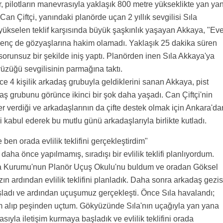
 pilotların manevrasıyla yaklaşık 800 metre yükseklikte yan ya
Can Çiftçi, yanındaki planörde uçan 2 yıllık sevgilisi Sıla
 yükselen teklif karşısında büyük şaşkınlık yaşayan Akkaya, "Eve
 genç de gözyaşlarına hakim olamadı. Yaklaşık 25 dakika süren
orunsuz bir şekilde iniş yaptı. Planörden inen Sıla Akkaya'ya
yüzüğü sevgilisinin parmağına taktı.
e 4 kişilik arkadaş grubuyla geldiklerini sanan Akkaya, pist
aş grubunu görünce ikinci bir şok daha yaşadı. Can Çiftçi'nin
 verdiği ve arkadaşlarının da çifte destek olmak için Ankara'da
eri kabul ederek bu mutlu günü arkadaşlarıyla birlikte kutladı.
ben orada evlilik teklifini gerçekleştirdim"
aha önce yapılmamış, sıradışı bir evlilik teklifi planlıyordum.
va Kurumu'nun Planör Uçuş Okulu'nu buldum ve oradan Göksel
ızın ardından evlilik teklifini planladık. Daha sonra arkadaş gezis
şladı ve ardından uçuşumuz gerçekleşti. Önce Sıla havalandı;
 alıp peşinden uçtum. Gökyüzünde Sıla'nın uçağıyla yan yana
sıyla iletişim kurmaya başladık ve evlilik teklifini orada