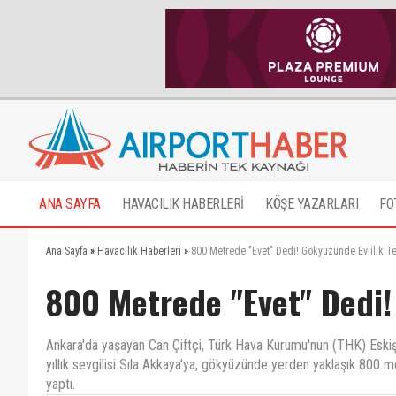
ANA SAYFA
HAVACILIK HABERLERİ
KÖŞE YAZARLARI
FO
Ana Sayfa
»
Havacılık Haberleri
»
800 Metrede "Evet" Dedi! Gökyüzünde Evlilik Tek
800 Metrede "Evet" Dedi! 
Ankara'da yaşayan Can Çiftçi, Türk Hava Kurumu'nun (THK) Eskiş
yıllık sevgilisi Sıla Akkaya'ya, gökyüzünde yerden yaklaşık 800 metr
yaptı.