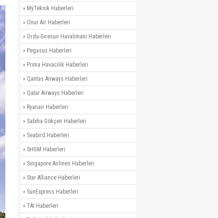
»
MyTeknik Haberleri
»
Onur Air Haberleri
»
Ordu-Giresun Havalimanı Haberleri
»
Pegasus Haberleri
»
Prima Havacılık Haberleri
»
Qantas Airways Haberleri
»
Qatar Airways Haberleri
»
Ryanair Haberleri
»
Sabiha Gökçen Haberleri
»
Seabird Haberleri
»
SHGM Haberleri
»
Singapore Airlines Haberleri
»
Star Alliance Haberleri
»
SunExpress Haberleri
»
TAI Haberleri