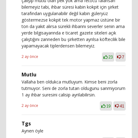
çalışıp mutlu olan pek yok ama fetöcü falansan
bilemeyiz tabi, ihbar süresi kabin kokpit için şirket
tarafından uygulanabilir değil kabin güleryüz
göstermezse kokpit tek motor yapmaz üstüne bir
ton da yakıt alırsa sürekli ihbarını severler senin ama
yerde bilgisayarında e ticaret gazete siteleri açık
çalıştığını zanneden bu şirketten ayrılsa köftecilik bile
yapamayacak tiplerdensen bilemeyiz.
2 ay önce
23
7
Mutlu
Vallaha ben oldukca mutluyum. Kimse beni zorla
tutmuyor. Seni de zorla tutan oldugunu sanmiyorum
1 ay ihbar suresini calisip ayrilabilirsin.
2 ay önce
19
41
Tgs
Aynen öyle