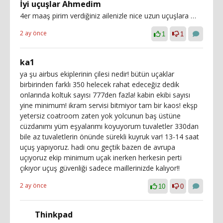
İyi uçuşlar Ahmedim
4er maaş pirim verdiğiniz ailenizle nice uzun uçuşlara …
2 ay önce
1
1
ka1
ya şu airbus ekiplerinin çilesi nedir! bütün uçaklar
birbirinden farklı 350 helecek rahat edeceğiz dedik
onlarında koltuk sayısı 777den fazla! kabin ekibi sayısı
yine minimum! ikram servisi bitmiyor tam bir kaos! ekşp
yetersiz coatroom zaten yok yolcunun baş üstüne
cüzdanımı yüm eşyalarımı koyuyorum tuvaletler 330dan
bile az tuvaletlerin önünde sürekli kuyruk var! 13-14 saat
uçuş yapıyoruz. hadi onu geçtik bazen de avrupa
uçıyoruz ekip minimum uçak inerken herkesin perti
çıkıyor uçuş güvenliği sadece maillerinizde kalıyor!!
2 ay önce
10
0
Thinkpad