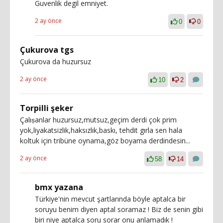
Guvenlik degil emniyet.
2 ay önce
0
0
Çukurova tgs
Çukurova da huzursuz
2 ay önce
10
2
Torpilli şeker
Çalıṣanlar huzursuz,mutsuz,geçim derdi çok prim
yok,liyakatsizlik,haksızlık,baskı, tehdit gırla sen hala
koltuk için tribüne oynama,göz boyama derdindesin...
2 ay önce
58
14
bmx yazana
Türkiye'nin mevcut şartlarında böyle aptalca bir
soruyu benim diyen aptal soramaz ! Biz de senin gibi
biri niye aptalca soru sorar onu anlamadık !