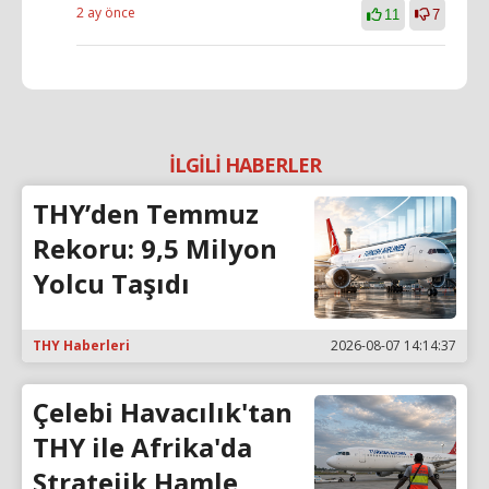
2 ay önce
11
7
İLGİLİ HABERLER
THY’den Temmuz
Rekoru: 9,5 Milyon
Yolcu Taşıdı
THY Haberleri
2026-08-07 14:14:37
Çelebi Havacılık'tan
THY ile Afrika'da
Stratejik Hamle