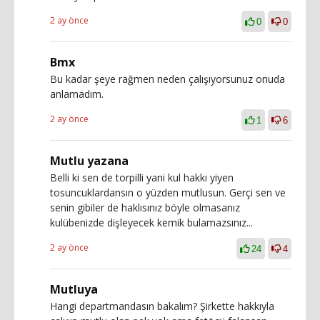
2 ay önce
0
0
Bmx
Bu kadar şeye rağmen neden çalışıyorsunuz onuda
anlamadım.
2 ay önce
1
6
Mutlu yazana
Belli ki sen de torpilli yani kul hakkı yiyen
tosuncuklardansın o yüzden mutlusun. Gerçi sen ve
senin gibiler de haklısınız böyle olmasanız
kulübenizde dişleyecek kemik bulamazsınız...
2 ay önce
24
4
Mutluya
Hangi departmandasın bakalım? Şirkette hakkıyla