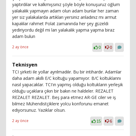
yaptırdılar ve kalkmışsınız şöyle böyle konuşuruz oğlum
yalakalık yapmayın adam olun adam bunlar her zaman
yer siz yalakalarda artıkları yersiniz anladınız mı armut
kapalılar rahmet Polat zamanında her şey güzeldi
yediriyordu değil mi lan yalakalık yapma yapma biraz
adam bulun
2 ay önce
0
0
Teknisyen
TCI şirketi ile yollar ayrılmadılır. Bu bir intihardır. Adamlar
daha adam akıllı E/C koltuğu yapamıyor. B/C koltuklarını
nasıl yapacaklar. TCI'ın yapmış olduğu koltukların yerleşik
olduğu uçaklara çıkın bir bakın ne haldeler. REZALET
REZALET REZALET. Beş para etmez AR-GE ciler ve iş
bilmez Mühendistçiklere yolcu konforunu emanet
ediyorsunuz. Yazıklar olsun.
2 ay önce
15
6