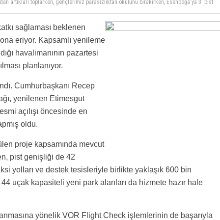
dan artıkları toplarken, gençlerimiz parasızlıktan okulunu bırakırken, Esenboğa'ya 3. pist
Türkiye kisvesi altında masallar anlatıp malı götürenlere yakıştı.
 park edecek yer bulunmuyor, evlerin önünde araç park edecek yer bulunmuyor, lüks
r. Ama, bir kısım insanımız Türkiyemizin gelişmesini "lüks" adı altında eleştirmeyi huy
aha iyi habercilik olur.
 katkı sağlaması beklenen
anızda memleketimiz büyüyor ve gelişiyor. Ayrıca kimsenin çöpten ekmek topladığı filan
leri ile dolu.
ona eriyor. Kapsamlı yenileme
dığı havalimanının pazartesi
lması planlanıyor.
şandı. Cumhurbaşkanı Recep
ağı, yenilenen Etimesgut
resmi açılışı öncesinde en
apmış oldu.
ütülen proje kapsamında mevcut
n, pist genişliği de 42
si yolları ve destek tesisleriyle birlikte yaklaşık 600 bin
 44 uçak kapasiteli yeni park alanları da hizmete hazır hale
anmasına yönelik VOR Flight Check işlemlerinin de başarıyla