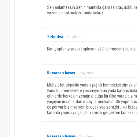
Sen anlamzssın.Senin mantıkla çallırsan taş üsütün
yazanları bakmak zorunda kalırız.
Zebedya
~ 2 ay önce
Kim çöpten yiyecek topluyor la? Bi bitmediniz la, algıc
Ramazan bayav
~ 2 ay önce
Muhalefet olmakla yada aşağılık kompleksi olmak ar
yada bu memlekette yaşamıyorsun yada kafanızdaki 
günlerde herkesin zengin olduğu bir ülke varda bizi
yaşayan insanlardan dolayı amerikanın f35 yapmama
çeşidi var biz niye yeni bi uçak yapıyoruzki .. kiii b
kafanla yapmaya çalıştım komik gerçekten komiksiniz
Ramazan bayav
~ 2 ay önce