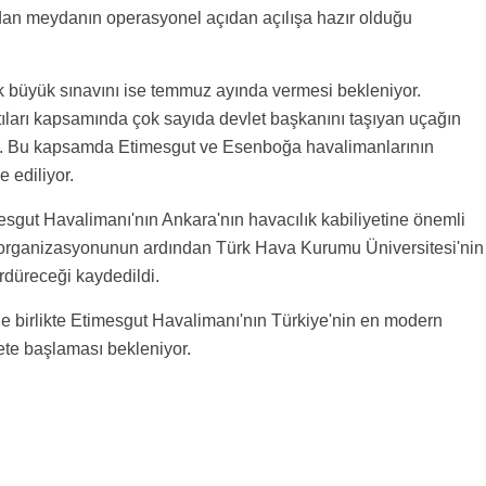
ndan meydanın operasyonel açıdan açılışa hazır olduğu
lk büyük sınavını ise temmuz ayında vermesi bekleniyor.
tıları kapsamında çok sayıda devlet başkanını taşıyan uçağın
yor. Bu kapsamda Etimesgut ve Esenboğa havalimanlarının
e ediliyor.
mesgut Havalimanı'nın Ankara'nın havacılık kabiliyetine önemli
organizasyonunun ardından Türk Hava Kurumu Üniversitesi'nin
ürdüreceği kaydedildi.
yle birlikte Etimesgut Havalimanı'nın Türkiye'nin en modern
ete başlaması bekleniyor.