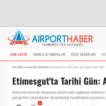
ANA SAYFA
HAVACILIK HABERLERİ
KÖŞE YAZARLARI
FO
Ana Sayfa
»
Havacılık Haberleri
»
Etimesgut'ta Tarihi Gün: Açılış günü belli oldu!
Etimesgut'ta Tarihi Gün: A
Ankara'nın havacılık altyapısına önemli katkı sağlaması beklene
genişletme çalışmalarının tamamlandığı havalimanının pazartesi
10