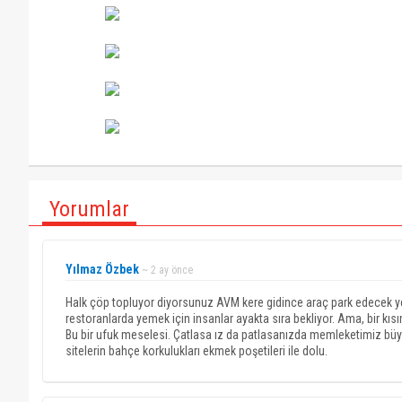
Yorumlar
Yılmaz Özbek
~ 2 ay önce
Halk çöp topluyor diyorsunuz AVM kere gidince araç park edecek y
restoranlarda yemek için insanlar ayakta sıra bekliyor. Ama, bir kıs
Bu bir ufuk meselesi. Çatlasa ız da patlasanızda memleketimiz büyü
sitelerin bahçe korkulukları ekmek poşetileri ile dolu.