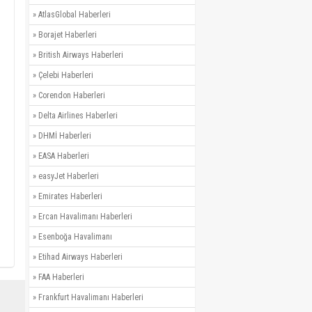
»
AtlasGlobal Haberleri
»
Borajet Haberleri
»
British Airways Haberleri
»
Çelebi Haberleri
»
Corendon Haberleri
»
Delta Airlines Haberleri
»
DHMİ Haberleri
»
EASA Haberleri
»
easyJet Haberleri
»
Emirates Haberleri
»
Ercan Havalimanı Haberleri
»
Esenboğa Havalimanı
»
Etihad Airways Haberleri
»
FAA Haberleri
»
Frankfurt Havalimanı Haberleri