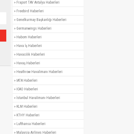
»
Fraport TAV Antalya Haberleri
»
Freebird Haberleri
»
Genelkurmay Başkanlığı Haberleri
»
Germanwings Haberleri
»
Habom Haberleri
»
Hava İş Haberleri
»
Havacılık Haberleri
»
Havaş Haberleri
»
Heathrow Havalimanı Haberleri
»
IATA Haberleri
»
ICAO Haberleri
»
İstanbul Havalimanı Haberleri
»
KLM Haberleri
»
KTHY Haberleri
»
Lufthansa Haberleri
»
Malaysia Airlines Haberleri