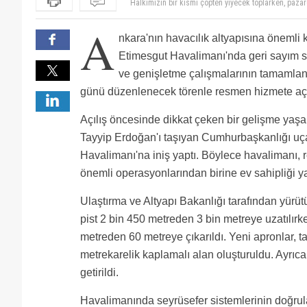
Halkımızın bir kısmı çöpten yiyecek toplarken, pazar
de yapılmışken böyle bir lükse para harcanması Yeni 
Halk çöp topluyor diyorsunuz AVM kere gidince araç
A
restoranlarda yemek için insanlar ayakta sıra bekliyo
Hangi Pazartesi açılacak ? :)) Tam Tarih verirseniz d
nkara'nın havacılık altyapısına önemli
edinmiş. Bu bir ufuk meselesi. Çatlasa ız da patlas
yok. Aksine sitelerin bahçe korkulukları ekmek poşeti
Etimesgut Havalimanı'nda geri sayım s
ve genişletme çalışmalarının tamamlan
günü düzenlenecek törenle resmen hizmete açı
Açılış öncesinde dikkat çeken bir gelişme ya
Tayyip Erdoğan'ı taşıyan Cumhurbaşkanlığı uç
Havalimanı'na iniş yaptı. Böylece havalimanı, 
önemli operasyonlarından birine ev sahipliği y
Ulaştırma ve Altyapı Bakanlığı tarafından yür
pist 2 bin 450 metreden 3 bin metreye uzatılırke
metreden 60 metreye çıkarıldı. Yeni apronlar, tak
metrekarelik kaplamalı alan oluşturuldu. Ayrıca
getirildi.
Havalimanında seyrüsefer sistemlerinin doğrul