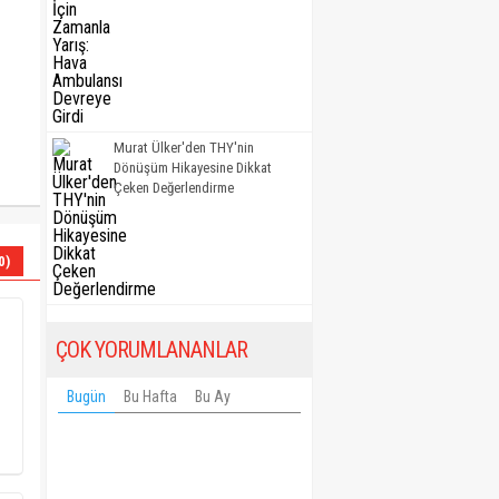
Murat Ülker'den THY'nin
Dönüşüm Hikayesine Dikkat
Çeken Değerlendirme
0)
ÇOK YORUMLANANLAR
Bugün
Bu Hafta
Bu Ay