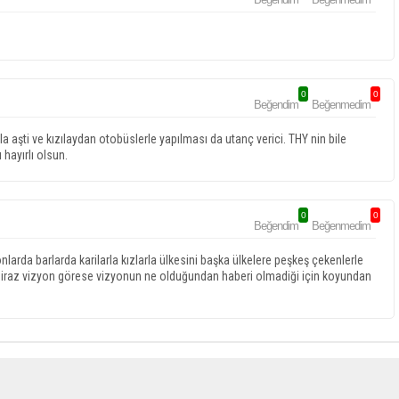
0
0
Beğendim
Beğenmedim
 aşti ve kızılaydan otobüslerle yapılması da utanç verici. THY nin bile
hayırlı olsun.
0
0
Beğendim
Beğenmedim
nlarda barlarda karilarla kızlarla ülkesini başka ülkelere peşkeş çekenlerle
z biraz vizyon görese vizyonun ne olduğundan haberi olmadiği için koyundan