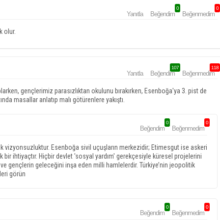
0
0
Yanıtla
Beğendim
Beğenmedim
k olur.
107
118
Yanıtla
Beğendim
Beğenmedim
plarken, gençlerimiz parasızlıktan okulunu bırakırken, Esenboğa'ya 3. pist de
ında masallar anlatıp malı götürenlere yakıştı.
0
0
Beğendim
Beğenmedim
k vizyonsuzluktur. Esenboğa sivil uçuşların merkezidir; Etimesgut ise askeri
k bir ihtiyaçtır. Hiçbir devlet 'sosyal yardım' gerekçesiyle küresel projelerini
ve gençlerin geleceğini inşa eden milli hamlelerdir. Türkiye’nin jeopolitik
leri görün
0
0
Beğendim
Beğenmedim