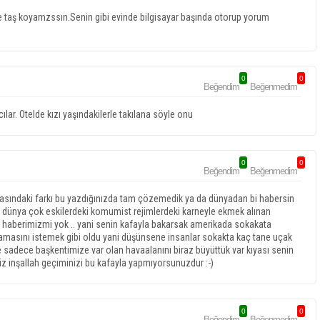
e taş koyamzssın.Senin gibi evinde bilgisayar başında otorup yorum
0
0
Beğendim
Beğenmedim
ılar. Otelde kızı yaşındakilerle takılana söyle onu
0
0
Beğendim
Beğenmedim
asındaki farkı bu yazdığınızda tam çözemedik ya da dünyadan bi habersin
dünya çok eskilerdeki komumist rejimlerdeki karneyle ekmek alınan
m haberimizmi yok .. yani senin kafayla bakarsak amerikada sokakata
masını istemek gibi oldu yani düşünsene insanlar sokakta kaç tane uçak
izde sadece başkentimize var olan havaalanını biraz büyüttük var kıyası senin
 inşallah geçiminizi bu kafayla yapmıyorsunuzdur :-)
0
0
Beğendim
Beğenmedim