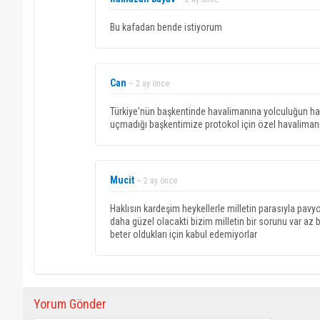
Bu kafadan bende istiyorum
Can
~ 2 ay önce
Türkiye'nün başkentinde havalimanına yolculuğun hala
uçmadığı başkentimize protokol için özel havalimanı 
Mucit
~ 2 ay önce
Haklısın kardeşim heykellerle milletin parasıyla pavyo
daha güzel olacakti bizim milletin bir sorunu var a
beter oldukları için kabul edemiyorlar
Yorum Gönder