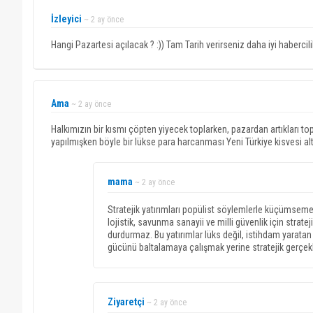
İzleyici
~ 2 ay önce
Hangi Pazartesi açılacak ? :)) Tam Tarih verirseniz daha iyi habercili
Ama
~ 2 ay önce
Halkımızın bir kısmı çöpten yiyecek toplarken, pazardan artıkları to
yapılmışken böyle bir lükse para harcanması Yeni Türkiye kisvesi alt
mama
~ 2 ay önce
Stratejik yatırımları popülist söylemlerle küçümseme
lojistik, savunma sanayii ve milli güvenlik için strateji
durdurmaz. Bu yatırımlar lüks değil, istihdam yaratan 
gücünü baltalamaya çalışmak yerine stratejik gerçek
Ziyaretçi
~ 2 ay önce