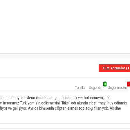
Tüm Yorumlar (1
0
0
Yanıtla
Beğendim
Beğenmedim
er bulunmuyor, evlerin önünde araç park edecek yer bulunmuyor, lüks
ım insanımız Türkiyemizin gelişmesini "lüks" adı altında eleştirmeyi huy edinmiş.
yor ve gelişiyor. Ayrıca kimsenin çöpten ekmek topladığı filan yok. Aksine