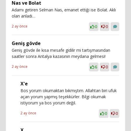
Nas ve Bolat
Adamı getiren Selman Nas, emanet ettiği ise Bolat. Aklı
olan anladı…
2 ay önce
0
0
Geniş gövde
Geniş gövde ile kısa mesafe gidilir mi tartışmasından
saatler sonra Antalya kazasının meydana gelmesi!
2 ay önce
6
0
X'e
Bos yorum okumaktan bıkmıştım. Allahtan biri ufuk
açan yorum yapmış teşekkürler. Bilgi okumak
istiyorum ya bos yorum değil.
2 ay önce
0
0
X