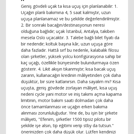
Geniş gövdeli uçak ta kısa uçuş için planlanabilir: 1.
Uçağın planlı bakımına 4, 5 saat kalmıştır, uzun
uçuşa planlanamaz ve bu şekilde değerlendirilmiştir.
2. Bir sonraki bacağın/destinasyonun neresi
olduğuna bağlıdır; uçak İstanbul, Antalya, takiben
mesela Oslo uçacaktır. 3. Talebe bağlı bilet fiyatı da
bir nedendir; koltuk başına kâr, uzun uçuşa göre
daha fazladır. Hattâ sırf bu nedenle, kalabalık filosu
olan şirketler, yüksek yolcu konfigürasyona sahip bir
kaç uçağı, özellikle bünyesinde bulundurmaya özen
gösterir. 4. Likit akışın tıkanmıştır; kısa bacak uçuş
zararın, kullanacağın kredinin mâliyetinden çok daha
düşüktür, bir süre katlanırsın. Daha sayalım mı? Kısa
uçuşta, geniş gövdede zorlayan mâliyet, kısa uçuş
nedeni cycle yani motor ve iniş takımı açma kapama
limitinin, motor bakım saati dolmadan çok daha
önce tamamlanması ve uçağın erken bakıma
alınması zorunluluğudur. Yine de, bu işin bir şirkete
mâliyeti, "Efenim, şirketler 1500 tipsiz pilotu bir
şekilde işe alsın, tip eğitimi verip stby da tutsun."
önerinizden çok daha düşük olur. Lütfen kendinizi