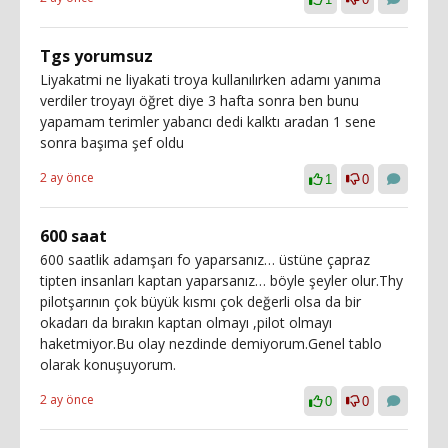
Tgs yorumsuz
Liyakatmi ne liyakati troya kullanılırken adamı yanıma
verdiler troyayı öğret diye 3 hafta sonra ben bunu
yapamam terimler yabancı dedi kalktı aradan 1 sene
sonra başıma şef oldu
2 ay önce
1
0
600 saat
600 saatlik adamşarı fo yaparsanız… üstüne çapraz
tipten insanları kaptan yaparsanız… böyle şeyler olur.Thy
pilotşarının çok büyük kısmı çok değerli olsa da bir
okadarı da bırakın kaptan olmayı ,pilot olmayı
haketmiyor.Bu olay nezdinde demiyorum.Genel tablo
olarak konuşuyorum.
2 ay önce
0
0