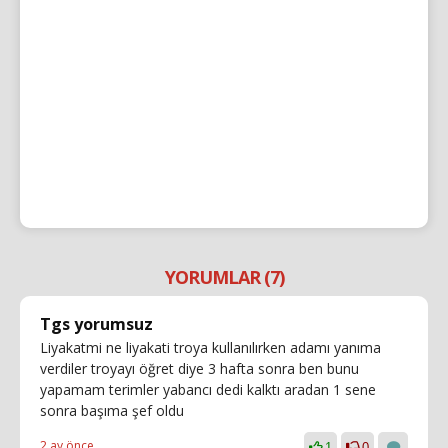
YORUMLAR (7)
Tgs yorumsuz
Liyakatmi ne liyakati troya kullanılırken adamı yanıma
verdiler troyayı öğret diye 3 hafta sonra ben bunu
yapamam terimler yabancı dedi kalktı aradan 1 sene
sonra başıma şef oldu
2 ay önce
1
0