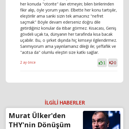
her konuda "otorite" ilan etmeyin; bilen birilerinden
fikir alıp, öyle yorum yapın. Elbette her konu tartışılır,
eleştirilir ama sanki sizin tek amacınız "nefret
saçmak" Böyle devam ederseniz doğru dile
getirdiğiniz konular da itibar görmez. Kısacası, Geniş
gövdeli uçak ta, dünyanın her tarafında kısa bacak
uçabilir. Bu, o şirket dışında hiç kimseyi ilgilendirmez.
Sanmıyorum ama yayınlamanız dileği ile; şeffaflık ve
"acıtsa da" olumlu eleştiri size katkı sağlar.
2 ay önce
1
0
İLGİLİ HABERLER
Murat Ülker'den
THY'nin Dönüşüm