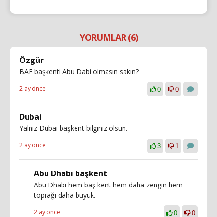
YORUMLAR (6)
Özgür
BAE başkenti Abu Dabi olmasın sakın?
2 ay önce
0
0
Dubai
Yalnız Dubai başkent bilginiz olsun.
2 ay önce
3
1
Abu Dhabi başkent
Abu Dhabi hem baş kent hem daha zengin hem
toprağı daha büyük.
2 ay önce
0
0