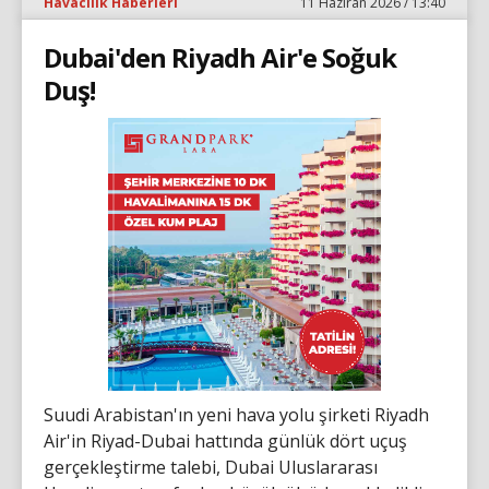
Havacılık Haberleri
11 Haziran 2026 / 13:40
Dubai'den Riyadh Air'e Soğuk
Duş!
Suudi Arabistan'ın yeni hava yolu şirketi Riyadh
Air'in Riyad-Dubai hattında günlük dört uçuş
gerçekleştirme talebi, Dubai Uluslararası