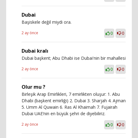
Dubai
Başiskele değil miydi ora.
2 ay önce
0
0
Dubai kralı
Dubai başkent; Abu Dhabi ise Dubai'nin bir mahallesi
2 ay önce
0
0
Olur mu ?
Birleşik Arap Emirlikleri, 7 emirlikten oluşur: 1. Abu
Dhabi (başkent emirliği) 2. Dubai 3. Sharjah 4. Ajman
5. Umm Al Quwain 6. Ras Al Khaimah 7. Fujairah
Dubai UAE’nin en büyük şehri de diyebiliriz.
2 ay önce
0
0