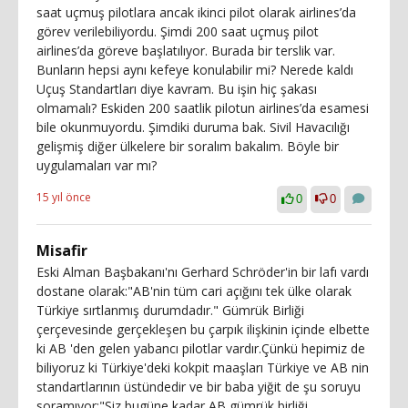
saat uçmuş pilotlara ancak ikinci pilot olarak airlines’da
görev verilebiliyordu. Şimdi 200 saat uçmuş pilot
airlines’da göreve başlatılıyor. Burada bir terslik var.
Bunların hepsi aynı kefeye konulabilir mi? Nerede kaldı
Uçuş Standartları diye kavram. Bu işin hiç şakası
olmamalı? Eskiden 200 saatlik pilotun airlines’da esamesi
bile okunmuyordu. Şimdiki duruma bak. Sivil Havacılığı
gelişmiş diğer ülkelere bir soralım bakalım. Böyle bir
uygulamaları var mı?
15 yıl önce
0
0
Misafir
Eski Alman Başbakanı'nı Gerhard Schröder'in bir lafı vardı
dostane olarak:"AB'nin tüm cari açığını tek ülke olarak
Türkiye sırtlanmış durumdadır." Gümrük Birliği
çerçevesinde gerçekleşen bu çarpık ilişkinin içinde elbette
ki AB 'den gelen yabancı pilotlar vardır.Çünkü hepimiz de
biliyoruz ki Türkiye'deki kokpit maaşları Türkiye ve AB nin
standartlarının üstündedir ve bir baba yiğit de şu soruyu
soramıyor:"Siz bugüne kadar AB gümrük birliği