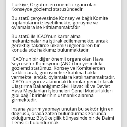
Türkiye, Örgütün en önemli organı olan
Konseyde gözlemci statüsündedir.
Bu statü çerçevesinde Konsey ve bağlı Komite
toplantılarını izleyebilmekte, görüşme ve
oylamalara ise katılamamaktadır
Bu statü ile ICAO’nun karar alma
mekanizmalarına iştirak edilememekte, ancak
gerektiği takdirde ülkemizi ilgilendiren bir
konuda söz hakkımız bulunmaktadır.
ICAO’nun bir diğer önemli organı olan Hava
Seyrüsefer Komisyonu (ANC) bünyesindeki
gözlemci statümüz, Konsey ve Komitelerden
farklı olarak, görüşmelere katılma hakkı
vermekte, ancak, oylamalara katılınamamaktadır.
ICAO’nun görev alanındaki konular genel olarak
Ulaştırma Bakanlığımız Sivil Havacılık ve Devlet
Hava Meydanları İşletmeleri Genel Müdürlükleri
gibi bağlı birimlerinin uzmanlık alanına
girmektedir.
İnsana yatırım yapmayı unutan bu sektör için en
doğrusu, orada zaten bulundurmak zorunda
olduğumuz Büyükelçilik bünyesinde bir de Daimi
Temsilci bulundurmak.