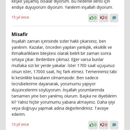
keşke yaşamış olsalar diyorum. Bu nedenle ilerisi için
endişe duyuyorum diyorum. Yanılırım inşallah diyorum.
15 yıl önce
0
0
Misafir
İnşallah zaman içerisinde sizler haklı çıkarsınız, ben
yanılırım. Kazalar, önceden yapılan yanlışlık, eksiklik ve
ihmalkarlıkların bileşkesi olarak belirli bir zaman sonra
ortaya çıkar. Birdenbire çıkmaz. Eğer varsa bunlar
mutlaka sizi bir yerde yakalar. İster 1700 saat uçuşunuz
olsun ister, 17000 saat, hiç fark etmez. Temennimiz tabi
ki kesinlikle kazaların olmamasıdır. Ben sadece
tecrübelerime dayanarak, yorumumu yapıyor
düşüncelerimi söylüyorum. İnşallah yorumlarımda
tamamen yine ben yanılmış olurum. Başka ne diyebilirim
ki? Yalnız hiçbir yorumumu yabana atmayınız. Daha iyiyi
veya doğruyu yapmak adına değerlendiriniz. Tavsiye
ederim.
15 yıl önce
0
0