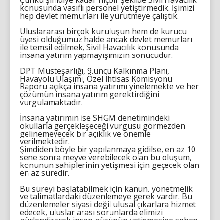
Çünkü şimdiye kadar hiçbir şekilde Sivil Havacılık
konusunda vasıflı personel yetiştirmedik. İşimizi
hep devlet memurları ile yürütmeye çalıştık.
Uluslararası birçok kuruluşun hem de kurucu
üyesi olduğumuz halde ancak devlet memurları
ile temsil edilmek, Sivil Havacılık konusunda
insana yatırım yapmayışımızın sonucudur.
DPT Müsteşarlığı, 9.uncu Kalkınma Planı,
Havayolu Ulaşımı, Özel İhtisas Komisyonu
Raporu açıkça insana yatırımı yinelemekte ve her
çözümün insana yatırım gerektirdiğini
vurgulamaktadır.
İnsana yatırımın ise SHGM denetimindeki
okullarla gerçekleşeceği vurgusu görmezden
gelinemeyecek bir açıklık ve önemle
verilmektedir.
Şimdiden böyle bir yapılanmaya gidilse, en az 10
sene sonra meyve verebilecek olan bu oluşum,
konunun sahiplerinin yetişmesi için geçecek olan
en az süredir.
Bu süreyi başlatabilmek için kanun, yönetmelik
ve talimatlardaki düzenlemeye gerek vardır. Bu
düzenlemeler siyasi değil ulusal çıkarlara hizmet
edecek, uluslar arası sorunlarda elimizi