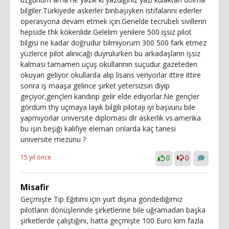
bilgiler.Türkiyede askerler binbaşıyken istifalarını ederler
operasyona devam etmek için.Genelde tecrübeli sivillerin
hepside thk kökenlidir.Gelelim yenilere 500 işsiz pilot
bilgisi ne kadar doğrudur bilmiyorum 300 500 fark etmez
yüzlerce pilot alınıcağı duyrulurken bu arkadaşların işsiz
kalması tamamen uçuş okullarının suçudur gazeteden
okuyan geliyor okullarda alıp lisans veriyorlar ittire ittire
sonra iş maaşa gelince şirket yetersizsin diyip
geçiyor,gençleri kandırıp gelir elde ediyorlar.Ne gençler
gördüm thy uçmaya layık bilgili pilotajı iyi başvuru bile
yapmıyorlar üniversite diploması dlr askerlik vs.amerika
bu işin beşiği kalifiye eleman onlarda kaç tanesi
üniversite mezunu ?
15 yıl önce
0
0
Misafir
Geçmişte Tip Eğitimi için yurt dışına göndediğimiz
pilotların dönüşlerinde şirketlerine bile uğramadan başka
şirketlerde çalıştığını, hatta geçmişte 100 Euro kim fazla