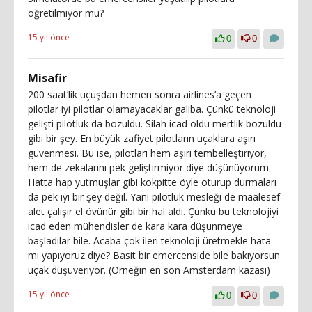
öğretilmiyor mu?
15 yıl önce
0
0
Misafir
200 saat’lik uçuşdan hemen sonra airlines’a geçen
pilotlar iyi pilotlar olamayacaklar galiba. Çünkü teknoloji
gelişti pilotluk da bozuldu. Silah icad oldu mertlik bozuldu
gibi bir şey. En büyük zafiyet pilotların uçaklara aşırı
güvenmesi. Bu ise, pilotları hem aşırı tembelleştiriyor,
hem de zekalarını pek geliştirmiyor diye düşünüyorum.
Hatta hap yutmuşlar gibi kokpitte öyle oturup durmaları
da pek iyi bir şey değil. Yani pilotluk mesleği de maalesef
alet çalışır el övünür gibi bir hal aldı. Çünkü bu teknolojiyi
icad eden mühendisler de kara kara düşünmeye
başladılar bile. Acaba çok ileri teknoloji üretmekle hata
mı yapıyoruz diye? Basit bir emercenside bile bakıyorsun
uçak düşüveriyor. (Örneğin en son Amsterdam kazası)
15 yıl önce
0
0