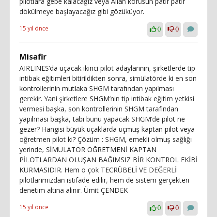
pilotlara gebe kalacağız veya Allah korusun patır patır
dökülmeye başlayacağız gibi gözüküyor.
15 yıl önce
0
0
Misafir
AIRLINES’da uçacak ikinci pilot adaylarının, şirketlerde tip
intibak eğitimleri bitirildikten sonra, simülatörde ki en son
kontrollerinin mutlaka SHGM tarafından yapılması
gerekir. Yani şirketlere SHGM’nin tip intibak eğitim yetkisi
vermesi başka, son kontrollerinin SHGM tarafından
yapılması başka, tabi bunu yapacak SHGM’de pilot ne
gezer? Hangisi büyük uçaklarda uçmuş kaptan pilot veya
öğretmen pilot ki? Çözüm : SHGM, emekli olmuş sağlığı
yerinde, SİMÜLATÖR ÖĞRETMENİ KAPTAN
PİLOTLARDAN OLUŞAN BAĞIMSIZ BİR KONTROL EKİBİ
KURMASIDIR. Hem o çok TECRÜBELİ VE DEĞERLİ
pilotlarımızdan istifade edilir, hem de sistem gerçekten
denetim altına alınır. Ümit ÇENDEK
15 yıl önce
0
0