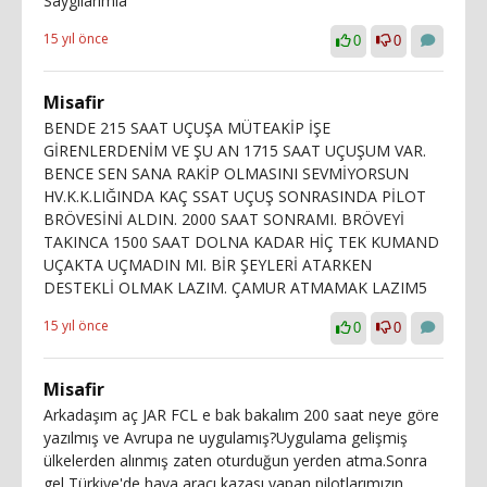
Saygılarımla
15 yıl önce
0
0
Misafir
BENDE 215 SAAT UÇUŞA MÜTEAKİP İŞE
GİRENLERDENİM VE ŞU AN 1715 SAAT UÇUŞUM VAR.
BENCE SEN SANA RAKİP OLMASINI SEVMİYORSUN
HV.K.K.LIĞINDA KAÇ SSAT UÇUŞ SONRASINDA PİLOT
BRÖVESİNİ ALDIN. 2000 SAAT SONRAMI. BRÖVEYİ
TAKINCA 1500 SAAT DOLNA KADAR HİÇ TEK KUMAND
UÇAKTA UÇMADIN MI. BİR ŞEYLERİ ATARKEN
DESTEKLİ OLMAK LAZIM. ÇAMUR ATMAMAK LAZIM5
15 yıl önce
0
0
Misafir
Arkadaşım aç JAR FCL e bak bakalım 200 saat neye göre
yazılmış ve Avrupa ne uygulamış?Uygulama gelişmiş
ülkelerden alınmış zaten oturduğun yerden atma.Sonra
gel Türkiye'de hava aracı kazası yapan pilotlarımızın