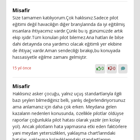
Misafir
Size tamamen katılıyorum.Çok haklısınız.Sadece pilot
eğitimi değil havacılığın diğer branşlarında da iyi eğitilmiş
insanlara ihtiyacımız vardır.Çünki bu iş günümüzde artık
ekip işidir.Tüm konuları pilot bilemez.Ana hatları ile bilse
dahi detayında ona yardımcı olacak eğitimli yer ekibine
de ihtiyaç vardır.Aman sendeciliği bırakıp,bu konuyada
hassasiyetle eğilme zamanı gelmiştir.
15 yıl önce
0
0
Misafir
Haklısınız asker çocuğu, yalnız uçuş standartlarıyla ilgili
bazı şeyleri bilmediğiniz belli, yanlış değerlendiriyorsunuz
ama anlamanız için daha çok erken. Meydana gelen
kazaların nedenleri konusunda, özellikle pilotlar öldüyse
raporlar çoğunlukla pilot hatası olarak yazılır (en kolay
yol). Ancak pilotların hata yapmasına etki eden faktörlere
yani meydan yetersizlikleri, yaklaşma chart’larındaki
hatalar, yaklaşma kolaylıklarındaki standartlarının