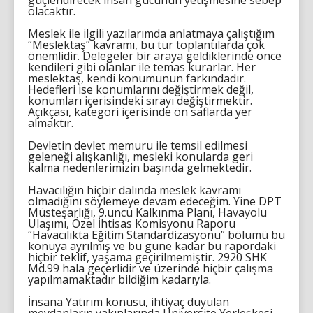
güçlendirecek insan gücünün yetişmesine sebep
olacaktır.
Meslek ile ilgili yazılarımda anlatmaya çalıştığım
“Meslektaş” kavramı, bu tür toplantılarda çok
önemlidir. Delegeler bir araya geldiklerinde önce
kendileri gibi olanlar ile temas kurarlar. Her
meslektaş, kendi konumunun farkındadır.
Hedefleri ise konumlarını değiştirmek değil,
konumları içerisindeki sırayı değiştirmektir.
Açıkçası, kategori içerisinde ön saflarda yer
almaktır.
Devletin devlet memuru ile temsil edilmesi
geleneği alışkanlığı, mesleki konularda geri
kalma nedenlerimizin başında gelmektedir.
Havacılığın hiçbir dalında meslek kavramı
olmadığını söylemeye devam edeceğim. Yine DPT
Müsteşarlığı, 9.uncu Kalkınma Planı, Havayolu
Ulaşımı, Özel İhtisas Komisyonu Raporu
“Havacılıkta Eğitim Standardizasyonu” bölümü bu
konuya ayrılmış ve bu güne kadar bu rapordaki
hiçbir teklif, yaşama geçirilmemiştir. 2920 SHK
Md.99 hala geçerlidir ve üzerinde hiçbir çalışma
yapılmamaktadır bildiğim kadarıyla.
İnsana Yatırım konusu, ihtiyaç duyulan