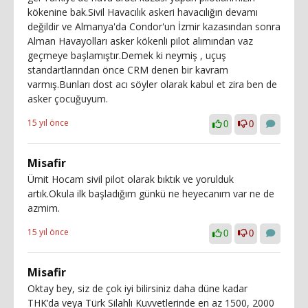
kökenine bak.Sivil Havacılık askeri havacılığın devamı
değildir ve Almanya'da Condor'un İzmir kazasından sonra
Alman Havayolları asker kökenli pilot alımından vaz
geçmeye başlamıştır.Demek ki neymiş , uçuş
standartlarından önce CRM denen bir kavram
varmış.Bunları dost acı söyler olarak kabul et zira ben de
asker çocuğuyum.
15 yıl önce
0
0
Misafir
Ümit Hocam sivil pilot olarak bıktık ve yorulduk
artık.Okula ilk başladığım günkü ne heyecanım var ne de
azmim.
15 yıl önce
0
0
Misafir
Oktay bey, siz de çok iyi bilirsiniz daha düne kadar
THK’da veya Türk Silahlı Kuvvetlerinde en az 1500, 2000