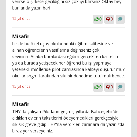
verirse o şirkete geçildiğini siz çok iyi bilirsiniz Oktay bey
bunlarıda yazın bari
15 yıl önce
0
0
Misafir
bir de bu özel uçuş okularındaki eğitim kalitesine ve
alınan öğrencilerin vasıflarına değinseniz çok
sevinirim.Acaba buralardaki eğitim gerçeklten kaliteli mi
ya da burada yetişecek her öğrenci bu işi yapmaya
yetenekli mi? İleride pilot camiasında kaliteyi düşürür mü?
okullar shgm tarafından sıkı bir denetime tutulmalı bence.
15 yıl önce
0
0
Misafir
THY'da çalışan Pilotların geçmiş yıllarda Bahçeşehir'de
aldıkları evlerin taksitlerini ödeyemedikleri gerekçesiyle
sık sık greve gidip THY'na verdikleri zararlara da yazınızda
biraz yer verseydiniz.