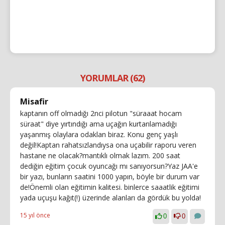
YORUMLAR (62)
Misafir
kaptanın off olmadığı 2nci pilotun "süraaat hocam
süraat" diye yırtındığı ama uçağın kurtarılamadığı
yaşanmış olaylara odaklan biraz. Konu genç yaşlı
değil!Kaptan rahatsızlandıysa ona uçabilir raporu veren
hastane ne olacak?mantıklı olmak lazım. 200 saat
dediğin eğitim çocuk oyuncağı mı sanıyorsun?Yaz JAA'e
bir yazı, bunların saatini 1000 yapın, böyle bir durum var
de!Önemli olan eğitimin kalitesi. binlerce saaatlik eğitimi
yada uçuşu kağıt(!) üzerinde alanları da gördük bu yolda!
15 yıl önce
0
0