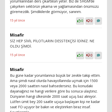
yorumlarından ders çıkartılısın yeter. Biz de SHGM’de
çalışırken sektörün yıkama ve yağlamasından önümüzü
göremezdik. Şimdikilerde görmüyor, sanırım.
15 yıl önce
0
0
Misafir
SİZ HEP SİVİL PİLOTLARIN DESSTEKÇİSİ İDİNİZ. NE
OLDU ŞİMDİ.
15 yıl önce
0
0
Misafir
Bu güne kadar yorumlarınızı büyük bir zevkle takip ettim.
Ama şimdi nasıl olurda havayollarında uçmak için 1500
veya 2000 saatten nasıl bahsedersiniz. Bu konudaki
dayanağınız ne hangi verilere göre bu sonuca ulaştınız.
Dünyanın hangi ülkesinde 2000 saat uçuş baz alınıyor.
Lütfen ümit bey 200 saatle uçuşa başlayan kişi ne kadar
saat FO uçuyor bir bakın ve eleştirirken biraz insaf.