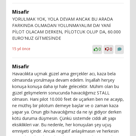
Misafir
YORULMAK YOK, YOLA DEVAM ANCAK BU ARADA
FARKINDA OLMADAN YOLUNMAYALIM DA! YANİ
PİLOT OLACAM DERKEN, PİLOTCUK OLUP DA, 60.000
EURO'NUZ GİTMESİNDE
15 yıl önce
0
0
Misafir
Havacılıkta uçmak güzel ama gerçekler acı, kaza bela
olmasında yorulmaya devam edelim. İnşallah herşey
konuşa konuşa daha iyi hale gelecektir. Mühim olan bu
güzel gelişmelerin sonucunda havacılığımız STALL
olmasın. Hani pilot 10.000 feet de uçarken ben ne acayip,
ne müthiş bir pilotum demeye başlar ve o zaman kaza
yapar ya. Onun gibi havacılığımız da ne iyi gidiyor derken
kötü duruma düşmesin. Çünkü sistemde ciddi alt yapı
eksiklikleri var. Bu nedenle, her konuşulan şey uçuş
emniyeti içindir. Ancak negatif anlaşılmasın ve herkesin