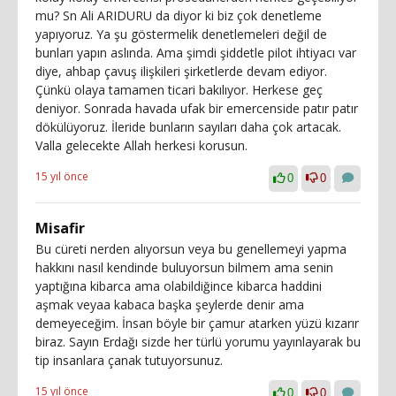
mu? Sn Ali ARIDURU da diyor ki biz çok denetleme
yapıyoruz. Ya şu göstermelik denetlemeleri değil de
bunları yapın aslında. Ama şimdi şiddetle pilot ihtiyacı var
diye, ahbap çavuş ilişkileri şirketlerde devam ediyor.
Çünkü olaya tamamen ticari bakılıyor. Herkese geç
deniyor. Sonrada havada ufak bir emercenside patır patır
dökülüyoruz. İleride bunların sayıları daha çok artacak.
Valla gelecekte Allah herkesi korusun.
15 yıl önce
0
0
Misafir
Bu cüreti nerden alıyorsun veya bu genellemeyi yapma
hakkını nasıl kendinde buluyorsun bilmem ama senin
yaptığına kibarca ama olabildiğince kibarca haddini
aşmak veyaa kabaca başka şeylerde denir ama
demeyeceğim. İnsan böyle bir çamur atarken yüzü kızarır
biraz. Sayın Erdağı sizde her türlü yorumu yayınlayarak bu
tip insanlara çanak tutuyorsunuz.
15 yıl önce
0
0