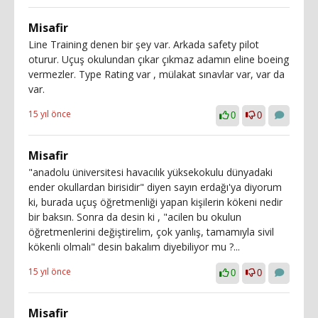
Misafir
Line Training denen bir şey var. Arkada safety pilot
oturur. Uçuş okulundan çıkar çıkmaz adamın eline boeing
vermezler. Type Rating var , mülakat sınavlar var, var da
var.
15 yıl önce
0
0
Misafir
"anadolu üniversitesi havacılık yüksekokulu dünyadaki
ender okullardan birisidir" diyen sayın erdağı'ya diyorum
ki, burada uçuş öğretmenliği yapan kişilerin kökeni nedir
bir baksın. Sonra da desin ki , "acilen bu okulun
öğretmenlerini değiştirelim, çok yanlış, tamamıyla sivil
kökenli olmalı" desin bakalım diyebiliyor mu ?...
15 yıl önce
0
0
Misafir