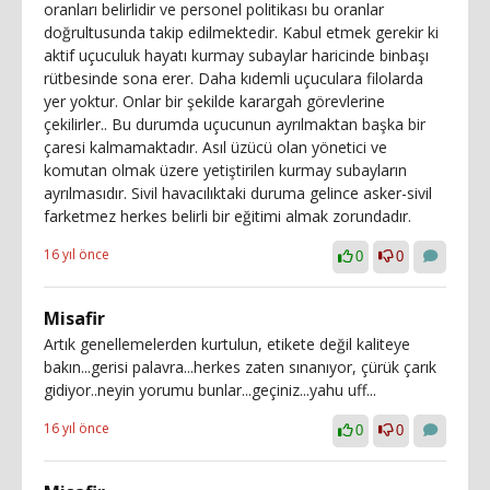
oranları belirlidir ve personel politikası bu oranlar
doğrultusunda takip edilmektedir. Kabul etmek gerekir ki
aktif uçuculuk hayatı kurmay subaylar haricinde binbaşı
rütbesinde sona erer. Daha kıdemli uçuculara filolarda
yer yoktur. Onlar bir şekilde karargah görevlerine
çekilirler.. Bu durumda uçucunun ayrılmaktan başka bir
çaresi kalmamaktadır. Asıl üzücü olan yönetici ve
komutan olmak üzere yetiştirilen kurmay subayların
ayrılmasıdır. Sivil havacılıktaki duruma gelince asker-sivil
farketmez herkes belirli bir eğitimi almak zorundadır.
16 yıl önce
0
0
Misafir
Artık genellemelerden kurtulun, etikete değil kaliteye
bakın...gerisi palavra...herkes zaten sınanıyor, çürük çarık
gidiyor..neyin yorumu bunlar...geçiniz...yahu uff...
16 yıl önce
0
0