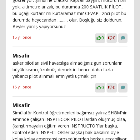
gösteriyor. Şimdi ne olacak? Kaptan baygın, motorun biri
yok, altimetre arızalı, bu durumda 200 SAATLİK PİLOT,
bu uçağı kurtarır mı kurtaramaz mı? CEVAP : 2nci pilot bu
durumda heyecandan ……… olur. Boşluğu siz doldurun.
Beyler yanlış yapıyorsunuz!
15 yıl önce
0
0
Misafir
asker pilotları sivil havacılıga almadığınız gün sorunların
büyük kısmı çözülmüş demektir...bence daha fazla
yabancı pilot alınmalı emniyetli uçmak için
15 yıl önce
0
0
Misafir
Simülatör Kontrol öğretmenleri bağımsız yalnız SHGM’nin
emrinde çalışan INSPTECOR PILOT’lardan oluşmuş olsa,
(karıştırmayalın eğitim veren INSTRUCTOR’lar başka,
kontrol eden INSPECTOR’ler başka) bak bakalım öyle
kolay kolay emercensi prosedürlerden herkes geçebiliyor