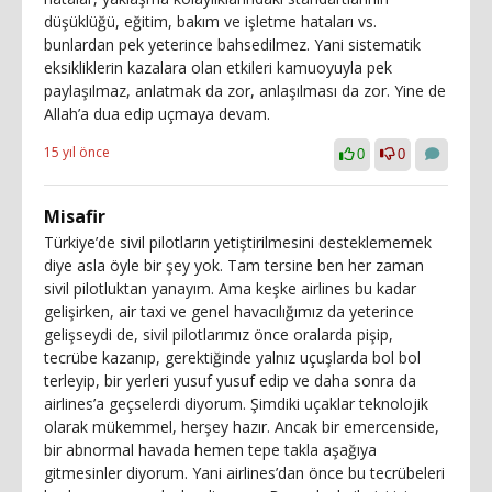
düşüklüğü, eğitim, bakım ve işletme hataları vs.
bunlardan pek yeterince bahsedilmez. Yani sistematik
eksikliklerin kazalara olan etkileri kamuoyuyla pek
paylaşılmaz, anlatmak da zor, anlaşılması da zor. Yine de
Allah’a dua edip uçmaya devam.
15 yıl önce
0
0
Misafir
Türkiye’de sivil pilotların yetiştirilmesini desteklememek
diye asla öyle bir şey yok. Tam tersine ben her zaman
sivil pilotluktan yanayım. Ama keşke airlines bu kadar
gelişirken, air taxi ve genel havacılığımız da yeterince
gelişseydi de, sivil pilotlarımız önce oralarda pişip,
tecrübe kazanıp, gerektiğinde yalnız uçuşlarda bol bol
terleyip, bir yerleri yusuf yusuf edip ve daha sonra da
airlines’a geçselerdi diyorum. Şimdiki uçaklar teknolojik
olarak mükemmel, herşey hazır. Ancak bir emercenside,
bir abnormal havada hemen tepe takla aşağıya
gitmesinler diyorum. Yani airlines’dan önce bu tecrübeleri