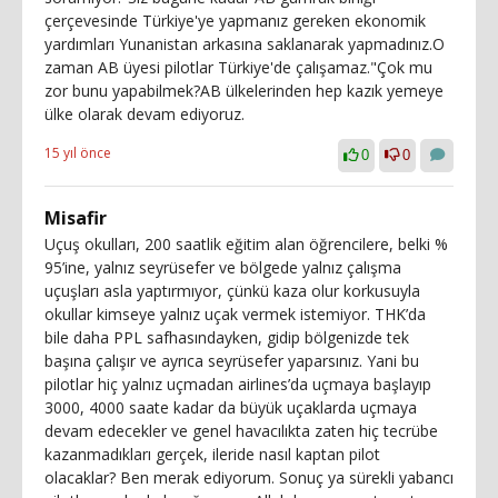
çerçevesinde Türkiye'ye yapmanız gereken ekonomik
yardımları Yunanistan arkasına saklanarak yapmadınız.O
zaman AB üyesi pilotlar Türkiye'de çalışamaz."Çok mu
zor bunu yapabilmek?AB ülkelerinden hep kazık yemeye
ülke olarak devam ediyoruz.
15 yıl önce
0
0
Misafir
Uçuş okulları, 200 saatlik eğitim alan öğrencilere, belki %
95’ine, yalnız seyrüsefer ve bölgede yalnız çalışma
uçuşları asla yaptırmıyor, çünkü kaza olur korkusuyla
okullar kimseye yalnız uçak vermek istemiyor. THK’da
bile daha PPL safhasındayken, gidip bölgenizde tek
başına çalışır ve ayrıca seyrüsefer yaparsınız. Yani bu
pilotlar hiç yalnız uçmadan airlines’da uçmaya başlayıp
3000, 4000 saate kadar da büyük uçaklarda uçmaya
devam edecekler ve genel havacılıkta zaten hiç tecrübe
kazanmadıkları gerçek, ileride nasıl kaptan pilot
olacaklar? Ben merak ediyorum. Sonuç ya sürekli yabancı