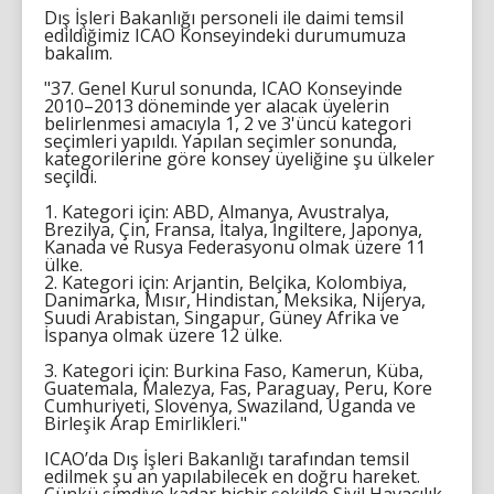
Dış İşleri Bakanlığı personeli ile daimi temsil
edildiğimiz ICAO Konseyindeki durumumuza
bakalım.
"37. Genel Kurul sonunda, ICAO Konseyinde
2010–2013 döneminde yer alacak üyelerin
belirlenmesi amacıyla 1, 2 ve 3'üncü kategori
seçimleri yapıldı. Yapılan seçimler sonunda,
kategorilerine göre konsey üyeliğine şu ülkeler
seçildi.
1. Kategori için: ABD, Almanya, Avustralya,
Brezilya, Çin, Fransa, İtalya, İngiltere, Japonya,
Kanada ve Rusya Federasyonu olmak üzere 11
ülke.
2. Kategori için: Arjantin, Belçika, Kolombiya,
Danimarka, Mısır, Hindistan, Meksika, Nijerya,
Suudi Arabistan, Singapur, Güney Afrika ve
İspanya olmak üzere 12 ülke.
3. Kategori için: Burkina Faso, Kamerun, Küba,
Guatemala, Malezya, Fas, Paraguay, Peru, Kore
Cumhuriyeti, Slovenya, Swaziland, Uganda ve
Birleşik Arap Emirlikleri."
ICAO’da Dış İşleri Bakanlığı tarafından temsil
edilmek şu an yapılabilecek en doğru hareket.