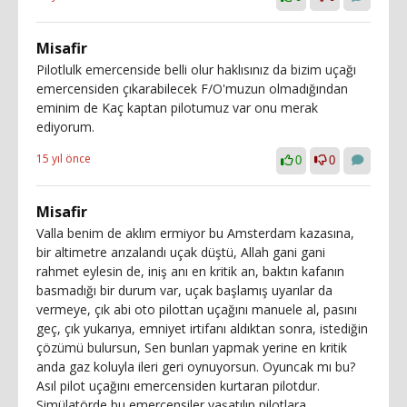
Misafir
Pilotlulk emercenside belli olur haklısınız da bizim uçağı
emercensiden çıkarabilecek F/O'muzun olmadığından
eminim de Kaç kaptan pilotumuz var onu merak
ediyorum.
15 yıl önce
0
0
Misafir
Valla benim de aklım ermiyor bu Amsterdam kazasına,
bir altimetre arızalandı uçak düştü, Allah gani gani
rahmet eylesin de, iniş anı en kritik an, baktın kafanın
basmadığı bir durum var, uçak başlamış uyarılar da
vermeye, çık abi oto pilottan uçağını manuele al, pasını
geç, çık yukarıya, emniyet irtifanı aldıktan sonra, istediğin
çözümü bulursun, Sen bunları yapmak yerine en kritik
anda gaz koluyla ileri geri oynuyorsun. Oyuncak mı bu?
Asıl pilot uçağını emercensiden kurtaran pilotdur.
Simülatörde bu emercensiler yaşatılıp pilotlara