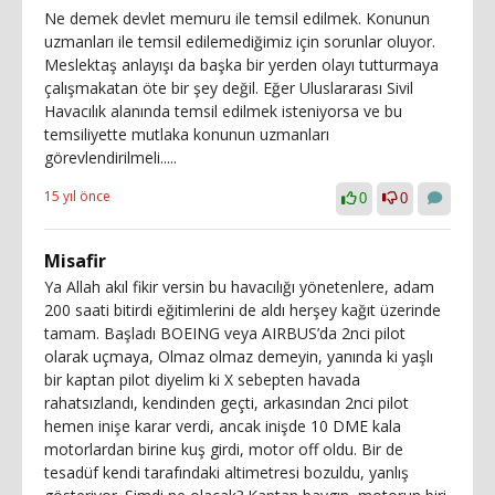
Ne demek devlet memuru ile temsil edilmek. Konunun
uzmanları ile temsil edilemediğimiz için sorunlar oluyor.
Meslektaş anlayışı da başka bir yerden olayı tutturmaya
çalışmakatan öte bir şey değil. Eğer Uluslararası Sivil
Havacılık alanında temsil edilmek isteniyorsa ve bu
temsiliyette mutlaka konunun uzmanları
görevlendirilmeli.....
15 yıl önce
0
0
Misafir
Ya Allah akıl fikir versin bu havacılığı yönetenlere, adam
200 saati bitirdi eğitimlerini de aldı herşey kağıt üzerinde
tamam. Başladı BOEING veya AIRBUS’da 2nci pilot
olarak uçmaya, Olmaz olmaz demeyin, yanında ki yaşlı
bir kaptan pilot diyelim ki X sebepten havada
rahatsızlandı, kendinden geçti, arkasından 2nci pilot
hemen inişe karar verdi, ancak inişde 10 DME kala
motorlardan birine kuş girdi, motor off oldu. Bir de
tesadüf kendi tarafındaki altimetresi bozuldu, yanlış