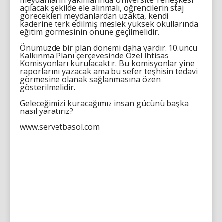
meydanların yakınlarında Üniversite Yerleşkesi
açılacak şekilde ele alınmalı, öğrencilerin staj
görecekleri meydanlardan uzakta, kendi
kaderine terk edilmiş meslek yüksek okullarında
eğitim görmesinin önüne geçilmelidir.
Önümüzde bir plan dönemi daha vardır. 10.uncu
Kalkınma Planı çerçevesinde Özel İhtisas
Komisyonları kurulacaktır. Bu komisyonlar yine
raporlarını yazacak ama bu sefer teşhisin tedavi
görmesine olanak sağlanmasına özen
gösterilmelidir.
Geleceğimizi kuracağımız insan gücünü başka
nasıl yaratırız?
www.servetbasol.com