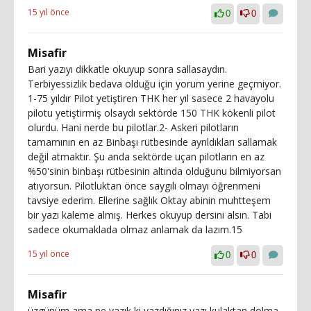
15 yıl önce
0
0
Misafir
Bari yazıyı dikkatle okuyup sonra sallasaydın.
Terbiyessizlik bedava olduğu için yorum yerine geçmiyor.
1-75 yıldır Pilot yetiştiren THK her yıl sasece 2 havayolu
pilotu yetiştirmiş olsaydı sektörde 150 THK kökenli pilot
olurdu. Hani nerde bu pilotlar.2- Askeri pilotların
tamamının en az Binbaşı rütbesinde ayrıldıkları sallamak
değil atmaktır. Şu anda sektörde uçan pilotların en az
%50'sinin binbaşı rütbesinin altında olduğunu bilmiyorsan
atıyorsun. Pilotluktan önce saygılı olmayı öğrenmeni
tavsiye ederim. Ellerine sağlık Oktay abinin muhtteşem
bir yazı kaleme almış. Herkes okuyup dersini alsın. Tabi
sadece okumaklada olmaz anlamak da lazım.15
15 yıl önce
0
0
Misafir
üzgünüm ama ne yazık ki yazdığınız yazı kulaktan dolma