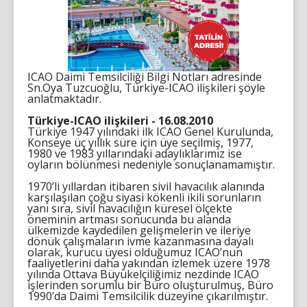
ICAO Daimi Temsilciliği Bilgi Notları adresinde
Sn.Oya Tuzcuoğlu, Türkiye-ICAO ilişkileri şöyle
anlatmaktadır.
Türkiye-ICAO ilişkileri - 16.08.2010
Türkiye 1947 yılındaki ilk ICAO Genel Kurulunda,
Konseye üç yıllık süre için üye seçilmiş, 1977,
1980 ve 1983 yıllarındaki adaylıklarımız ise
oyların bölünmesi nedeniyle sonuçlanamamıştır.
1970’li yıllardan itibaren sivil havacılık alanında
karşılaşılan çoğu siyasi kökenli ikili sorunların
yanı sıra, sivil havacılığın küresel ölçekte
öneminin artması sonucunda bu alanda
ülkemizde kaydedilen gelişmelerin ve ileriye
dönük çalışmaların ivme kazanmasına dayalı
olarak, kurucu üyesi olduğumuz ICAO’nun
faaliyetlerini daha yakından izlemek üzere 1978
yılında Ottava Büyükelçiliğimiz nezdinde ICAO
işlerinden sorumlu bir Büro oluşturulmuş, Büro
1990’da Daimi Temsilcilik düzeyine çıkarılmıştır.