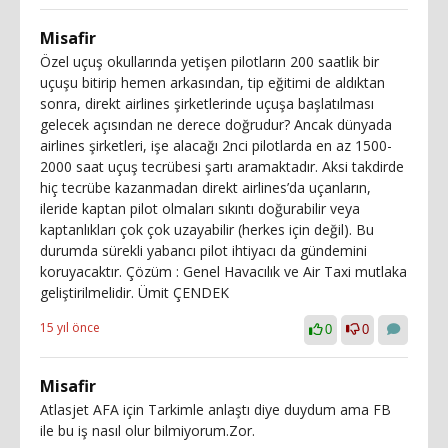
Misafir
Özel uçuş okullarında yetişen pilotların 200 saatlik bir
uçuşu bitirip hemen arkasından, tip eğitimi de aldıktan
sonra, direkt airlines şirketlerinde uçuşa başlatılması
gelecek açısından ne derece doğrudur? Ancak dünyada
airlines şirketleri, işe alacağı 2nci pilotlarda en az 1500-
2000 saat uçuş tecrübesi şartı aramaktadır. Aksi takdirde
hiç tecrübe kazanmadan direkt airlines’da uçanların,
ileride kaptan pilot olmaları sıkıntı doğurabilir veya
kaptanlıkları çok çok uzayabilir (herkes için değil). Bu
durumda sürekli yabancı pilot ihtiyacı da gündemini
koruyacaktır. Çözüm : Genel Havacılık ve Air Taxi mutlaka
geliştirilmelidir. Ümit ÇENDEK
15 yıl önce
0
0
Misafir
Atlasjet AFA için Tarkimle anlaştı diye duydum ama FB
ile bu iş nasıl olur bilmiyorum.Zor.