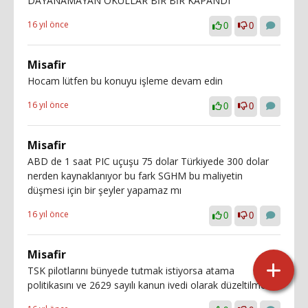
DAYANAMAYAN OKULLAR BİR BİR KAPANDI
16 yıl önce
0
0
Misafir
Hocam lütfen bu konuyu işleme devam edin
16 yıl önce
0
0
Misafir
ABD de 1 saat PIC uçuşu 75 dolar Türkiyede 300 dolar
nerden kaynaklanıyor bu fark SGHM bu maliyetin
düşmesi için bir şeyler yapamaz mı
16 yıl önce
0
0
Misafir
TSK pilotlarını bünyede tutmak istiyorsa atama
politikasını ve 2629 sayılı kanun ivedi olarak düzeltilmeli