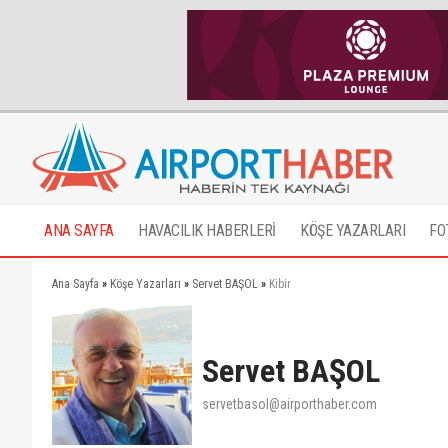
ANA SAYFA
HAVACILIK HABERLERİ
KÖŞE YAZARLARI
FO
Ana Sayfa
»
Köşe Yazarları
»
Servet BAŞOL
»
Kibir
Servet BAŞOL
servetbasol@airporthaber.com