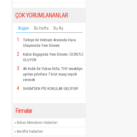
ÇOK YORUMLANANLAR
Bugün
Bu Hafta
Bu Ay
1
Türkiye ile Vietnam Arasında Hava
Ulaşımında Yeni Dönem
2
Kabin Bagajında Yeni Dönem: ÜCRETLİ
OLUYOR
3
Ali Kıdık İle Yükse İrtifa; THY emekliye
ayrılan pilotlara 7 brüt maaş teşvik
verecek
4
SHGM'DEN PİS KOKULAR GELİYOR!
Firmalar
»
Adnan Menderes Haberleri
»
Aeroflot Haberleri