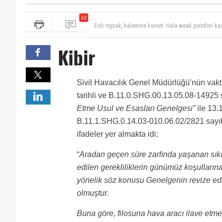
10
Servet Bey bakın ICAO bile 1972'de yayınladığı ICAO 
demişler: 1.4.4 Recommended minimum qualifications
http://web.shgm.gov.tr/tr/s/1816-filoya-hava-araci-il
by the State of the operator or the operator itself 
GUZEL YAZI
Kibir
ondan...
Hocam yine en faydali yazi sizden geldi takipteyiz, 
Gerçekten kaldırıldı mı?
hepsi doğruda bunu anlatacak deneyimli personel de 
kaliteli değil ki şirketler kaliteli olsun. Biz lisans
Alt yapı olmadan hızlı Büyümenin yolu kuralsızlıktan
Sivil Havacılık Genel Müdürlüğü’nün vakti
Yazmaya devam hocam iskele babalarına rağmen ken
Çok öğretici ve aydınlatıcı bir yazı olmuş, ellerinize s
tarihli ve B.11.0.SHG.00.13.05.08-14925 
Hazır yetişmiş personel var piyasada neden kendi el
Eski toprak, kalemine kuvvet. Hala weak pointleri ka
Etme Usul ve Esasları Genelgesi”
ile 13.
B.11.1.SHG.0.14.03-010.06.02/2821 sayıl
ifadeler yer almakta idi;
“
Aradan geçen süre zarfında yaşanan sıkın
edilen gerekliliklerin günümüz koşulları
yönelik söz konusu Genelgenin revize edi
olmuştur.
Buna göre, filosuna hava aracı ilave etme