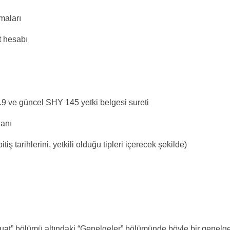
maları
t hesabı
.9 ve güncel SHY 145 yetki belgesi sureti
lanı
tiş tarihlerini, yetkili olduğu tipleri içerecek şekilde)
at” bölümü altındaki “Genelgeler” bölümünde böyle bir genelg