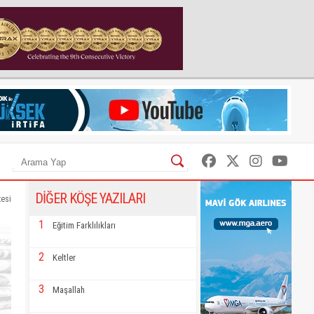
DİĞER KÖŞE YAZILARI
tesi
1
Eğitim Farklılıkları
2
Keltler
3
Maşallah