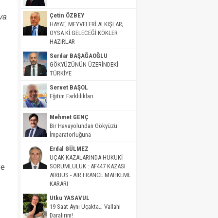
Çetin ÖZBEY
va
HAYAT, MEYVELERİ ALKIŞLAR;
OYSA Kİ GELECEĞİ KÖKLER
HAZIRLAR
Serdar BAŞAĞAOĞLU
GÖKYÜZÜNÜN ÜZERİNDEKİ
TÜRKİYE
Servet BAŞOL
Eğitim Farklılıkları
Mehmet GENÇ
Bir Havayolundan Gökyüzü
İmparatorluğuna
Erdal GÜLMEZ
UÇAK KAZALARINDA HUKUKİ
SORUMLULUK : AF447 KAZASI
de
AIRBUS - AIR FRANCE MAHKEME
KARARI
Utku YASAVUL
19 Saat Aynı Uçakta… Vallahi
Daralırım!