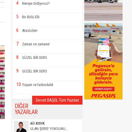
4
Nereye Gidiyoruz?
5
Bir Bölü Elli
6
Atasözleri
7
Zaman ve zamane!
8
GÜZEL BİR DERS
9
GÜZEL BİR DERS
10
Yaşam ve farkındalık
Servet BAŞOL Tüm Yazıları
DİĞER
YAZARLAR
Ali KIDIK
ULAN ŞEREF YOKSUNU…