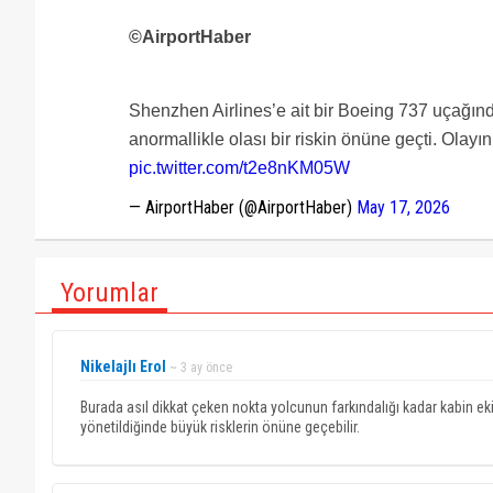
©AirportHaber
Shenzhen Airlines’e ait bir Boeing 737 uçağında 
anormallikle olası bir riskin önüne geçti. Olay
pic.twitter.com/t2e8nKM05W
— AirportHaber (@AirportHaber)
May 17, 2026
Yorumlar
Nikelajlı Erol
~ 3 ay önce
Burada asıl dikkat çeken nokta yolcunun farkındalığı kadar kabin ek
yönetildiğinde büyük risklerin önüne geçebilir.