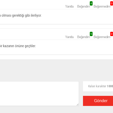
4
0
Yanıtla
Beğendim
Beğenmedim
olması gerektiği gibi ilerliyor.
5
0
Yanıtla
Beğendim
Beğenmedim
bir kazanın önüne geçtiler.
Kalan karakter
1000
Gönder