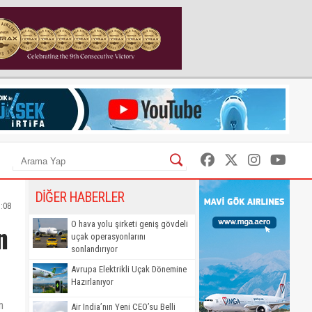
DİĞER HABERLER
1:08
n
O hava yolu şirketi geniş gövdeli
uçak operasyonlarını
sonlandırıyor
Avrupa Elektrikli Uçak Dönemine
Hazırlanıyor
n
Air India’nın Yeni CEO’su Belli