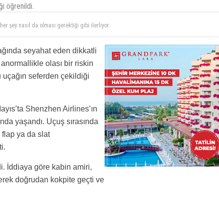
i öğrenildi.
er şey nasıl da olması gerektiği gibi ilerliyor.
 Belki de ciddi bir kazanın önüne geçtiler.
ı kadar kabin ekibinin konuyu ciddiye alması. Havacılıkta küçük bir şüphe bile doğru
ağında seyahat eden dikkatli
 anormallikle olası bir riskin
 uçağın seferden çekildiği
Mayıs’ta Shenzhen Airlines’ın
da yaşandı. Uçuş sırasında
flap ya da slat
i.
. İddiaya göre kabin amiri,
yerek doğrudan kokpite geçti ve