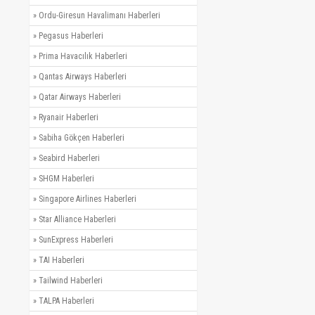
»
Ordu-Giresun Havalimanı Haberleri
»
Pegasus Haberleri
»
Prima Havacılık Haberleri
»
Qantas Airways Haberleri
»
Qatar Airways Haberleri
»
Ryanair Haberleri
»
Sabiha Gökçen Haberleri
»
Seabird Haberleri
»
SHGM Haberleri
»
Singapore Airlines Haberleri
»
Star Alliance Haberleri
»
SunExpress Haberleri
»
TAI Haberleri
»
Tailwind Haberleri
»
TALPA Haberleri