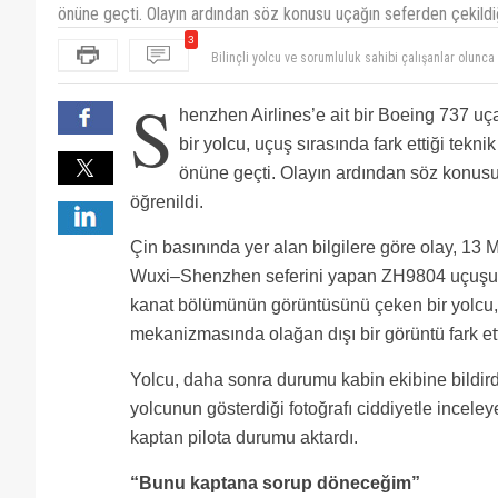
önüne geçti. Olayın ardından söz konusu uçağın seferden çekildiğ
Bilinçli yolcu ve sorumluluk sahibi çalışanlar olunca h
3
Yolcuya da kabin amirine de pilotlara da helal olsun.
Burada asıl dikkat çeken nokta yolcunun farkındalığ
S
yönetildiğinde büyük risklerin önüne geçebilir.
henzhen Airlines’e ait bir Boeing 737 uç
bir yolcu, uçuş sırasında fark ettiği teknik
önüne geçti. Olayın ardından söz konusu
öğrenildi.
Çin basınında yer alan bilgilere göre olay, 13 
Wuxi–Shenzhen seferini yapan ZH9804 uçuşun
kanat bölümünün görüntüsünü çeken bir yolcu, 
mekanizmasında olağan dışı bir görüntü fark ett
Yolcu, daha sonra durumu kabin ekibine bildirdi
yolcunun gösterdiği fotoğrafı ciddiyetle incele
kaptan pilota durumu aktardı.
“Bunu kaptana sorup döneceğim”