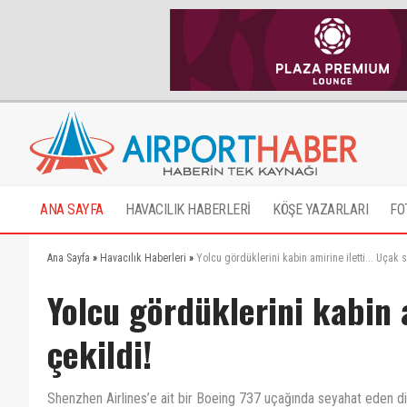
ANA SAYFA
HAVACILIK HABERLERİ
KÖŞE YAZARLARI
FO
Ana Sayfa
»
Havacılık Haberleri
»
Yolcu gördüklerini kabin amirine iletti... Uçak 
Yolcu gördüklerini kabin 
çekildi!
Shenzhen Airlines’e ait bir Boeing 737 uçağında seyahat eden dikkat