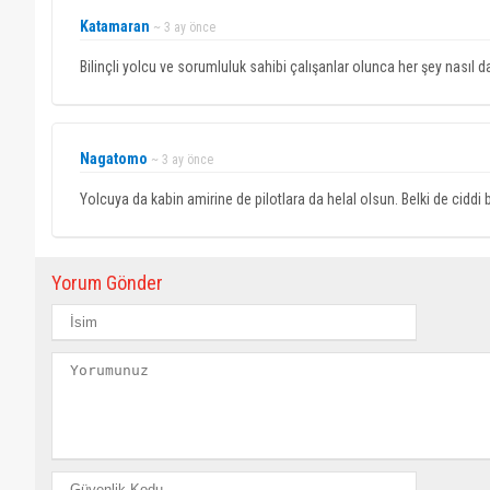
Katamaran
~ 3 ay önce
Bilinçli yolcu ve sorumluluk sahibi çalışanlar olunca her şey nasıl da 
Nagatomo
~ 3 ay önce
Yolcuya da kabin amirine de pilotlara da helal olsun. Belki de ciddi 
Yorum Gönder