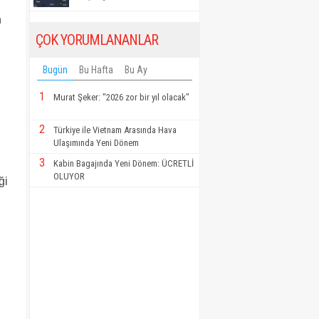
n
ÇOK YORUMLANANLAR
Bugün
Bu Hafta
Bu Ay
1
Murat Şeker: "2026 zor bir yıl olacak"
2
Türkiye ile Vietnam Arasında Hava
Ulaşımında Yeni Dönem
3
Kabin Bagajında Yeni Dönem: ÜCRETLİ
OLUYOR
ği