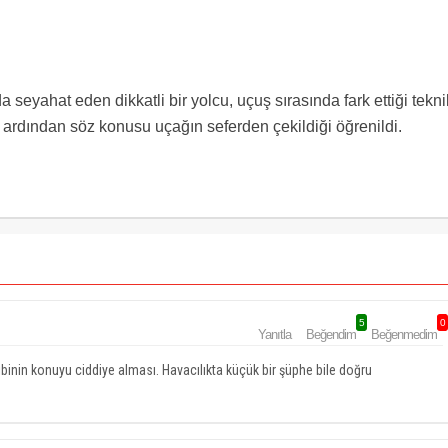
seyahat eden dikkatli bir yolcu, uçuş sırasında fark ettiği tekni
ın ardından söz konusu uçağın seferden çekildiği öğrenildi.
5
0
Yanıtla
Beğendim
Beğenmedim
ibinin konuyu ciddiye alması. Havacılıkta küçük bir şüphe bile doğru