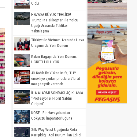
Oldu
HAVADA BÜYÜK TEHLİKE!
Trump'ın Helikopteri ile Yolcu
Uçağı Arasında Tehlikeli
Yakınlaşma
Türkiye ile Vietnam Arasında Hava
Ulaşımında Yeni Dönem
Kabin Bagajında Yeni Dönem:
ÜCRETLİ OLUYOR
Ali Kıdık İle Yükse İrtifa; THY
emekliye ayrılan pilotlara 7 brüt
maaş teşvik verecek
İHA ALARMI SONRASI AÇIKLAMA
"Profesyonel Hibrit Saldırı
Girişimi"
KÖŞE | Bir Havayolundan
Gökyüzü İmparatorluğuna
Silk Way West Uçağında Rota
Karışıklığı: Acil Durum İlan Edildi