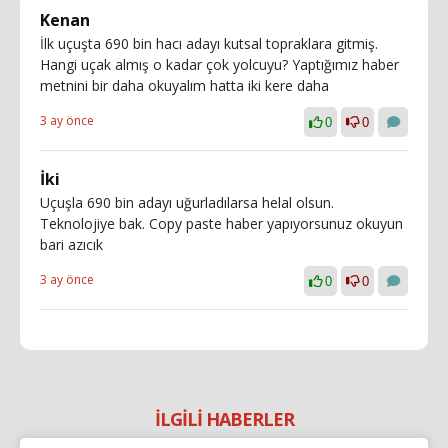
Kenan
İlk uçuşta 690 bin hacı adayı kutsal topraklara gitmiş.
Hangi uçak almış o kadar çok yolcuyu? Yaptığımız haber
metnini bir daha okuyalım hatta iki kere daha
3 ay önce
0
0
İki
Uçuşla 690 bin adayı uğurladılarsa helal olsun.
Teknolojiye bak. Copy paste haber yapıyorsunuz okuyun
bari azıcık
3 ay önce
0
0
İLGİLİ HABERLER