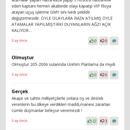
eden kaptanı hemen akabinde olayı kapatıp VIP filoya
atayan uçuş işletme GMY sini ivedi şekilde
değiştirmesidir. ÖYLE OLAYLARA İMZA ATILMIŞ ÖYLE
ATAMALAR YAPILMIŞTIRKİ DUYANLARIN AĞZI AÇIK
KALIYOR…
3 ay önce
0
0
Olmuştur
Olmuştur 205-2006 sularında Üretim Planlama da mıydı
3 ay önce
0
0
Gerçek
Akape ve sahte milliyetçilerle onlara oy ve destek
verenlerin bu ūlkeye verdikleri maddi,manevi zararları
cümle düşmanlar birleşse veremezdi !
3 ay önce
12
3