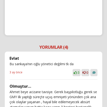
YORUMLAR (4)
Evlat
Bu sarıkaya’nın oğlu yönetici değilmi tk da
3 ay önce
3
0
Olmuştur…
Ahmet beye acizane tavsiye. Gerek başpilotluğu gerek se
GMY ilk yaptığı süreçte uçuş emniyeti yönünden çok ana
çok olaylar yaşanan , hayal bile edilemeyecek absürt
atamalar yapan hatta kaza yapıp 3 hostesi hastanelik