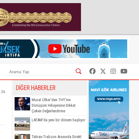
DİĞER HABERLER
5:26
Murat Ülker'den THY'nin
Dönüşüm Hikayesine Dikkat
Çeken Değerlendirme
LATAM'da yeni bir dönem başlıyor
Tahran-Trabzon Arasında Direkt