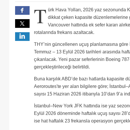
İST-JFK halen günlük 4 sefer müthiş üstelik EWR hat
T
ürk Hava Yolları, 2026 yaz sezonunda 
dikkat çeken kapasite düzenlemelerine gi
Vancouver hattında ek sefer kararı alır
rotalarında frekans azaltacak.
THY’nin güncellenen uçuş planlamasına göre 
Temmuz – 13 Eylül 2026 tarihleri arasında haftal
çıkarılacak. Yeni pazar seferlerinin Boeing 787
gerçekleştirileceği belirtildi.
Buna karşılık ABD’de bazı hatlarda kapasite 
Aeroroutes'te yer alan bilgilere göre; İstanbul–
sayısı 15 Haziran 2026 itibarıyla 10’dan 9’a ind
İstanbul–New York JFK hattında ise yaz sezonun
Eylül 2026 döneminde haftalık uçuş sayısı 28’d
ise hat haftalık 23 frekansla operasyon gerçekl