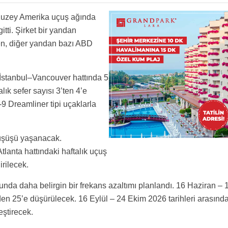
tında her gün uçarken.
Kuzey Amerika uçuş ağında
tti. Şirket bir yandan
ken, diğer yandan bazı ABD
İstanbul–Vancouver hattında 5
ık sefer sayısı 3’ten 4’e
-9 Dreamliner tipi uçaklarla
düşüşü yaşanacak.
Atlanta hattındaki haftalık uçuş
irilecek.
da daha belirgin bir frekans azaltımı planlandı. 16 Haziran – 
en 25’e düşürülecek. 16 Eylül – 24 Ekim 2026 tarihleri arasınd
eştirecek.