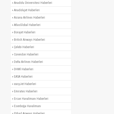
»
Anadolu Üniversitesi Haberleri
»
Anadolujet Haberleri
»
Asiana Airlines Haberleri
»
AtlasGlobal Haberleri
»
Borajet Haberleri
»
British Airways Haberleri
»
Çelebi Haberleri
»
Corendon Haberleri
»
Delta Airlines Haberleri
»
DHMİ Haberleri
»
EASA Haberleri
»
easyJet Haberleri
»
Emirates Haberleri
»
Ercan Havalimanı Haberleri
»
Esenboğa Havalimanı
»
Etihad Airways Haberleri