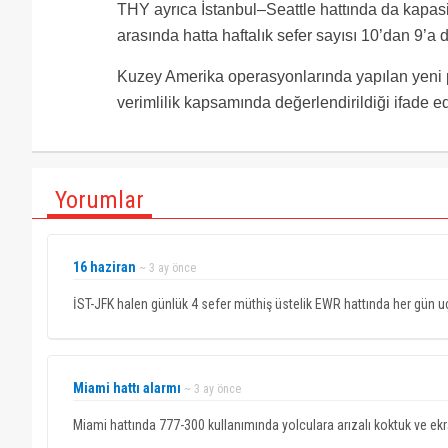
THY ayrıca İstanbul–Seattle hattında da kapasit
arasında hatta haftalık sefer sayısı 10’dan 9’a
Kuzey Amerika operasyonlarında yapılan yeni p
verimlilik kapsamında değerlendirildiği ifade edi
Yorumlar
16 haziran
~ 3 ay önce
İST-JFK halen günlük 4 sefer müthiş üstelik EWR hattında her gün u
Miami hattı alarmı
~ 3 ay önce
Miami hattında 777-300 kullanımında yolculara arızalı koktuk ve ekra