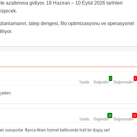
e azaltımına gidiyor. 18 Haziran – 10 Eylül 2026 tarihleri
 düşecek.
lanlamanın, talep dengesi, filo optimizasyonu ve operasyonel
liyor.
2
1
Yanıtla
Beğendim
Beğenmedim
çarken.
16
11
Yanıtla
Beğendim
Beğenmedim
n sunuyorlar. Ayrıca iktam hizmet kalitesinde hızlı bir düşüş var!