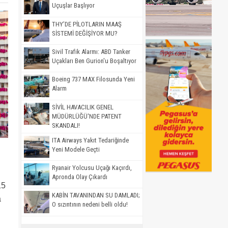
Uçuşlar Başlıyor
THY’DE PİLOTLARIN MAAŞ
SİSTEMİ DEĞİŞİYOR MU?
Sivil Trafik Alarmı: ABD Tanker
Uçakları Ben Gurion'u Boşaltıyor
Boeing 737 MAX Filosunda Yeni
Alarm
SİVİL HAVACILIK GENEL
MÜDÜRLÜĞÜ'NDE PATENT
SKANDALI!
ITA Airways Yakıt Tedariğinde
Yeni Modele Geçti
Ryanair Yolcusu Uçağı Kaçırdı,
Apronda Olay Çıkardı
15
KABİN TAVANINDAN SU DAMLADI;
a
O sızıntının nedeni belli oldu!