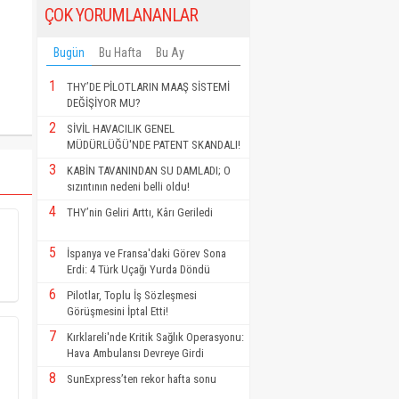
ÇOK YORUMLANANLAR
Bugün
Bu Hafta
Bu Ay
1
THY’DE PİLOTLARIN MAAŞ SİSTEMİ
DEĞİŞİYOR MU?
2
SİVİL HAVACILIK GENEL
MÜDÜRLÜĞÜ'NDE PATENT SKANDALI!
3
KABİN TAVANINDAN SU DAMLADI; O
sızıntının nedeni belli oldu!
4
THY’nin Geliri Arttı, Kârı Geriledi
5
İspanya ve Fransa'daki Görev Sona
Erdi: 4 Türk Uçağı Yurda Döndü
6
Pilotlar, Toplu İş Sözleşmesi
Görüşmesini İptal Etti!
7
Kırklareli'nde Kritik Sağlık Operasyonu:
Hava Ambulansı Devreye Girdi
8
SunExpress’ten rekor hafta sonu