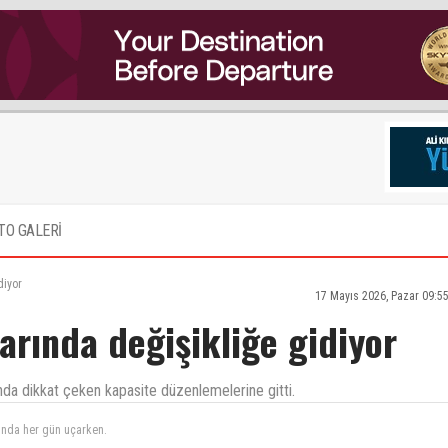
TO GALERİ
diyor
17 Mayıs 2026, Pazar 09:5
arında değişikliğe gidiyor
da dikkat çeken kapasite düzenlemelerine gitti.
 koktuk ve ekran sunuyorlar. Ayrıca iktam hizmet kalitesinde hızlı bir düşüş var!