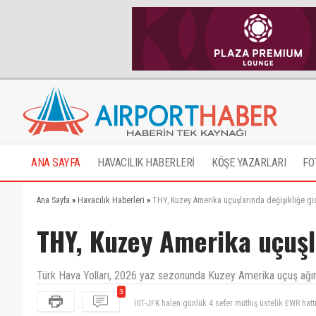
ANA SAYFA
HAVACILIK HABERLERİ
KÖŞE YAZARLARI
FO
Ana Sayfa
»
Havacılık Haberleri
»
THY, Kuzey Amerika uçuşlarında değişikliğe gi
THY, Kuzey Amerika uçuşl
Türk Hava Yolları, 2026 yaz sezonunda Kuzey Amerika uçuş ağın
3
Miami hattında 777-300 kullanımında yolculara arızalı