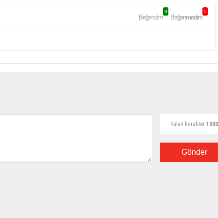
9
5
Beğendim
Beğenmedim
Kalan karakter
1000
Gönder