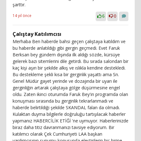
şarttır.
14 yıl önce
6
0
Çalıştay Katılımcısı
Merhaba Ben haberde bahsi geçen çalıştaya katıldım ve
bu haberde anlatıldığı gibi gergin geçmedi. Evet Faruk
Berksan bey gündem dışında ilk aldığı sözde, kürsüye
gelerek bazı sitemlerini dile getirdi. Bu sırada salondan bir
kaç kişi aşırı bir şekilde alkış ve ıslıkla kendine destekledi.
Bu destekleme şekli kısa bir gerginlik yaşattı ama Sn.
Genel Müdür gayet yerinde ve dozajında bir uyarı ile
gerginliğin artarak çalıştaya gölge düşürmesine engel
oldu. Zaten ikinci oturumda Faruk Bey'in programda olan
konuşması sırasında bu gerginlik tekrarlanmadı ve
haberde belirtildiği şekilde SKANDAL falan da olmadı.
Kulaktan duyma bilgilerle doğruluğu tartışılacak haberler
yapmanız HABERCİLİK ETİĞİ 'ne uymuyor. Haberlerinizde
biraz daha titiz davranmanızı tavsiye ediyorum. Bir
katılımcı olarak Çek Cumhuriyeti LAA başkan
yardımcısının sunumu konusunda eleştirilerin hiç birine