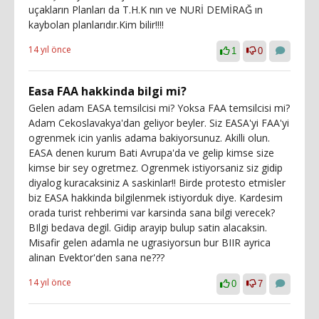
uçakların Planları da T.H.K nın ve NURİ DEMİRAĞ ın
kaybolan planlarıdır.Kim bilir!!!!
14 yıl önce
1
0
Easa FAA hakkinda bilgi mi?
Gelen adam EASA temsilcisi mi? Yoksa FAA temsilcisi mi?
Adam Cekoslavakya'dan geliyor beyler. Siz EASA'yi FAA'yi
ogrenmek icin yanlis adama bakiyorsunuz. Akilli olun.
EASA denen kurum Bati Avrupa'da ve gelip kimse size
kimse bir sey ogretmez. Ogrenmek istiyorsaniz siz gidip
diyalog kuracaksiniz A saskinlar!! Birde protesto etmisler
biz EASA hakkinda bilgilenmek istiyorduk diye. Kardesim
orada turist rehberimi var karsinda sana bilgi verecek?
BIlgi bedava degil. Gidip arayip bulup satin alacaksin.
Misafir gelen adamla ne ugrasiyorsun bur BIIR ayrica
alinan Evektor'den sana ne???
14 yıl önce
0
7