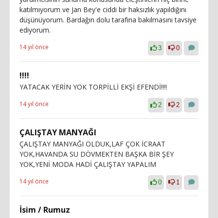
katılmıyorum ve Jan Bey'e ciddi bir haksızlık yapıldığını
düşünüyorum. Bardağın dolu tarafına bakılmasını tavsiye
ediyorum.
14 yıl önce
3
0
!!!!
YATACAK YERİN YOK TORPİLLİ EKŞİ EFENDİ!!!!
14 yıl önce
2
2
ÇALIŞTAY MANYAĞI
ÇALIŞTAY MANYAĞI OLDUK,LAF ÇOK İCRAAT
YOK,HAVANDA SU DÖVMEKTEN BAŞKA BİR ŞEY
YOK,YENİ MODA HADİ ÇALIŞTAY YAPALIM
14 yıl önce
0
1
İsim / Rumuz