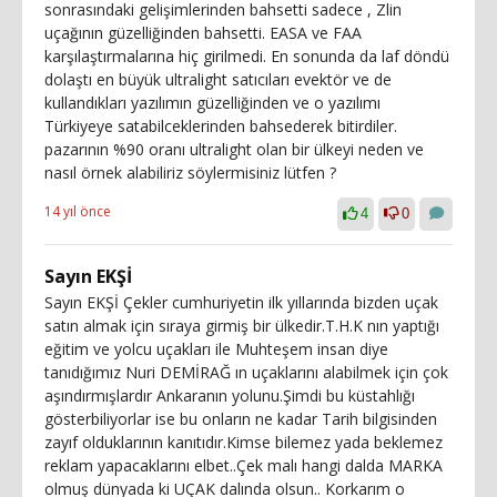
sonrasındaki gelişimlerinden bahsetti sadece , Zlin
uçağının güzelliğinden bahsetti. EASA ve FAA
karşılaştırmalarına hiç girilmedi. En sonunda da laf döndü
dolaştı en büyük ultralight satıcıları evektör ve de
kullandıkları yazılımın güzelliğinden ve o yazılımı
Türkiyeye satabilceklerinden bahsederek bitirdiler.
pazarının %90 oranı ultralight olan bir ülkeyi neden ve
nasıl örnek alabiliriz söylermisiniz lütfen ?
14 yıl önce
4
0
Sayın EKŞİ
Sayın EKŞİ Çekler cumhuriyetin ilk yıllarında bizden uçak
satın almak için sıraya girmiş bir ülkedir.T.H.K nın yaptığı
eğitim ve yolcu uçakları ile Muhteşem insan diye
tanıdığımız Nuri DEMİRAĞ ın uçaklarını alabilmek için çok
aşındırmışlardır Ankaranın yolunu.Şimdi bu küstahlığı
gösterbiliyorlar ise bu onların ne kadar Tarih bilgisinden
zayıf olduklarının kanıtıdır.Kimse bilemez yada beklemez
reklam yapacaklarını elbet..Çek malı hangi dalda MARKA
olmuş dünyada ki UÇAK dalında olsun.. Korkarım o