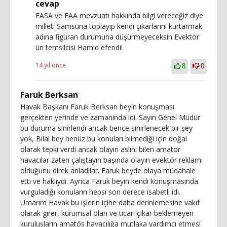
cevap
EASA ve FAA mevzuatı hakkında bilgi vereceğiz diye
milleti Samsuna toplayıp kendi çıkarlarını kurtarmak
adına figüran durumuna düşürmeyeceksin Evektör
ün temsilcisi Hamid efendi!
14 yıl önce
8
0
Faruk Berksan
Havak Başkanı Faruk Berksan beyin konuşması
gerçekten yerinde ve zamanında idi. Sayın Genel Müdür
bu duruma sinirlendi ancak bence sinirlenecek bir şey
yok, Bilal bey henüz bu konuları bilmediği için doğal
olarak tepki verdi ancak olayın aslını bilen amatör
havacılar zaten çalıştayın başında olayın evektör reklamı
olduğunu direk anladılar. Faruk beyde olaya müdahale
etti ve haklıydı. Ayrıca Faruk beyin kendi konuşmasında
vurguladığı konuların hepsi son derece isabetli idi.
Umarım Havak bu işlerin içine daha derinlemesine vakıf
olarak girer, kurumsal olan ve ticari çıkar beklemeyen
kuruluşların amatös havacılığa mutlaka yardımcı etmesi