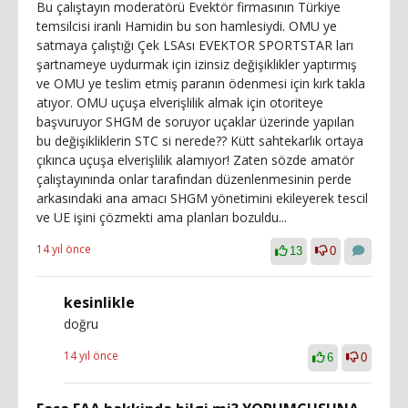
Bu çalıştayın moderatörü Evektör firmasının Türkiye
temsilcisi iranlı Hamidin bu son hamlesiydi. OMU ye
satmaya çalıştığı Çek LSAsı EVEKTOR SPORTSTAR ları
şartnameye uydurmak için izinsiz değişiklikler yaptırmış
ve OMU ye teslim etmiş paranın ödenmesi için kırk takla
atıyor. OMU uçuşa elverişlilik almak için otoriteye
başvuruyor SHGM de soruyor uçaklar üzerinde yapılan
bu değişikliklerin STC si nerede?? Kütt sahtekarlık ortaya
çıkınca uçuşa elverişlilik alamıyor! Zaten sözde amatör
çalıştayınında onlar tarafından düzenlenmesinin perde
arkasındaki ana amacı SHGM yönetimini ekileyerek tescil
ve UE işini çözmekti ama planları bozuldu...
14 yıl önce
13
0
kesinlikle
doğru
14 yıl önce
6
0