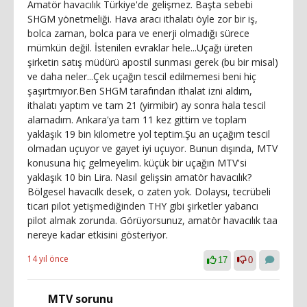
Amatör havacılık Türkiye'de gelişmez. Başta sebebi
SHGM yönetmeliği. Hava aracı ithalatı öyle zor bir iş,
bolca zaman, bolca para ve enerji olmadığı sürece
mümkün değil. İstenilen evraklar hele...Uçağı üreten
şirketin satış müdürü apostil sunması gerek (bu bir misal)
ve daha neler...Çek uçağın tescil edilmemesi beni hiç
şaşırtmıyor.Ben SHGM tarafından ithalat izni aldım,
ithalatı yaptım ve tam 21 (yirmibir) ay sonra hala tescil
alamadım. Ankara'ya tam 11 kez gittim ve toplam
yaklaşık 19 bin kilometre yol teptim.Şu an uçağım tescil
olmadan uçuyor ve gayet iyi uçuyor. Bunun dışında, MTV
konusuna hiç gelmeyelim. küçük bir uçağın MTV'si
yaklaşık 10 bin Lira. Nasıl gelişsin amatör havacılık?
Bölgesel havacılk desek, o zaten yok. Dolaysı, tecrübeli
ticari pilot yetişmediğinden THY gibi şirketler yabancı
pilot almak zorunda. Görüyorsunuz, amatör havacılık taa
nereye kadar etkisini gösteriyor.
14 yıl önce
17
0
MTV sorunu