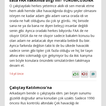
Easa FAA hakkinda bilgi mi? YORUMCUSUNA
O çalıştaydaki herkes yeterince akıllı idi sen merak etme
hem akıllı hemde ülke havacılığında doğru şeyler olmasını
isteyen ne kadar adam gibi adam varsa orada idi ve
orada ne halt olduğunu da çok iyi gördü.. Hiç biriside
sana ne ya da bana ne diyen beleşçi insanlar değildi
senin gibi. Ayrıca oradaki herkes biliyordu FAA de ne
oluyor EASA da ne ne oluyor sadece bakalım konusu bu
olan adam ne anlatacak diye merakla bekledi Bu biiir.
Ayrıca farkında değilsin tabii ki de bu ülkede havacılık
sadece senin gibi tipler çok fazla olduğu ve hiç bir taşın
altına elini sokmadığı için gelişmiyor bu da ikiii. karışma
sen böyle konulara önündeki simülatörden takılmaya
devam et.
14 yıl önce
6
0
Çalıştay Katılımcısı'na
Arkadaşım bende o çalıştayda idim. Jan beyin sunumu
güzeldi doğrudur ama konudan çok uzaktı. Sadece 1990
öncesi Rus kontrölü altındaki Çek havacılığı ile