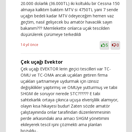
20.000 dolarlık (36.000TL) iki koltuklu bir Cessna 150
almaya kalktım baktım MTV si 4750TL yani 7 sende
uçağın bedeli kadar MTV ödeyeceğim hemen vaz
geçtim, nasıl gelişecek bu amatör havacılık sayın
bakanım??? Memlekette onlarca uçak tescilden
düşürülerek çürümeye terkedildi
14 yıl önce
5
0
Çek uçağı Evektor
Çek uçağı EVEKTOR lerin geçici tescilleri var TC-
OMU ve TC-OMA ancak uçakları getiren firma
uçakları şartnameye uydurmak için izinsiz
değişiklikler yaptırmış ve OMUye yutturmuş ve tabii
SHGM de soruyor nerede STC?????? E tabi
sahtekarlık ortaya çıkınca uçuşa elverişlilik alamıyor,
olayın kısa hikayesi budur! Zaten sözde amatör
çalıştayınında onlar tarafından düzenlenmesinin
perde arkasındaki ana amacı SHGM yönetimini
ekileyerek tescil işini çözmekti ama planları
bozuldu...