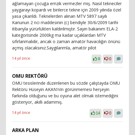
ağlamayan çocuğa emzik vermezler miş. Nasıl tekneciler
yaygarayı kopardı ve binlerce tekne için 2009 yılında özel
yasa çıkarıldı. Teknelerden alınan MTV 5897 sayılı
Kanunun 2 nci maddesinin (c) bendiyle 30/6/2009 tarihi
itibarıyla yürürlükten kaldırılmıştır. Sayın bakanım ELA-2
kategorisinde 2000kg ma kadar uçaklardan MTV
sıfırlanmalıdır, ancak o zaman amatör havacılığın önünü
açmış olacaksınız.Saygılarımla, amatör pilot
14 yıl önce
9
0
OMU REKTÖRÜ
OMU tesislerinde düzenlenen bu sözde çalıştayda OMU
Rektörü Hüseyin AKAN'nIn görünmemesi herşeyin
farkında olduğunu ve bu oyuna alet olmak istemediğini
gösteriyor, akıllı adammış.
14 yıl önce
14
0
ARKA PLAN