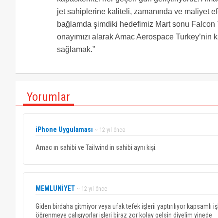
jet sahiplerine kaliteli, zamanında ve maliyet e
bağlamda şimdiki hedefimiz Mart sonu Falcon 
onayımızı alarak Amac Aerospace Turkey’nin ka
sağlamak.”
Yorumlar
iPhone Uygulaması
~ 12 yıl önce
Amac ın sahibi ve Tailwind in sahibi aynı kişi.
MEMLUNİYET
~ 12 yıl önce
Giden birdaha gitmiyor veya ufak tefek işlerii yaptırılıyor kapsamlı 
öğrenmeye çalışıyorlar işleri biraz zor kolay gelsin diyelim yinede