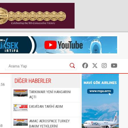
DİĞER HABERLER
4:56
TARKIMAIR YENİ HANGARINI
AÇTI
EASA’DAN TARİHİ ADIM
AMAC AEROSPACE TURKEY
ha
BAKIM YETKİLERİNİ