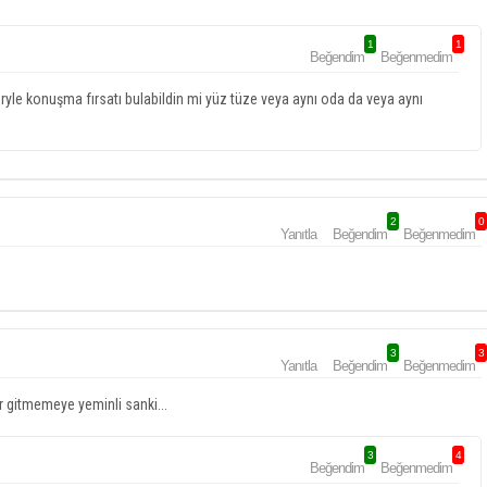
1
1
Beğendim
Beğenmedim
eryle konuşma fırsatı bulabildin mi yüz tüze veya aynı oda da veya aynı
2
0
Yanıtla
Beğendim
Beğenmedim
3
3
Yanıtla
Beğendim
Beğenmedim
gitmemeye yeminli sanki...
3
4
Beğendim
Beğenmedim