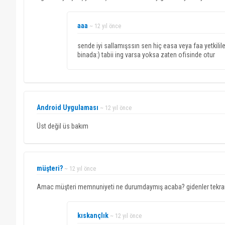
aaa
~ 12 yıl önce
sende iyi sallamışssın sen hiç easa veya faa yetkilil
binada:) tabii ing varsa yoksa zaten ofisinde otur
Android Uygulaması
~ 12 yıl önce
Üst değil üs bakım
müşteri?
~ 12 yıl önce
Amac müşteri memnuniyeti ne durumdaymış acaba? gidenler tekrar 
kıskançlık
~ 12 yıl önce