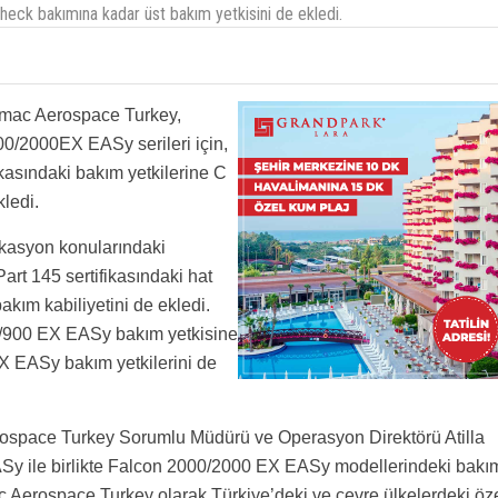
heck bakımına kadar üst bakım yetkisini de ekledi.
ılıyor kapsamlı işlerde şimdilik sıkıntı var onlarda yolun başında deneme yanılma usulü
diyelim yinede
denler tekrar gitmemeye yeminli sanki...
 Amac Aerospace Turkey,
/2000EX EASy serileri için,
kasındaki bakım yetkilerine C
ledi.
kasyon konularındaki
Part 145 sertifikasındaki hat
kım kabiliyetini de ekledi.
/900 EX EASy bakım yetkisine
 EASy bakım yetkilerini de
rospace Turkey Sorumlu Müdürü ve Operasyon Direktörü Atilla
ASy ile birlikte Falcon 2000/2000 EX EASy modellerindeki bakı
c Aerospace Turkey olarak Türkiye’deki ve çevre ülkelerdeki öz