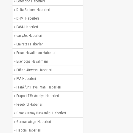
»
Corendon Haberleri
»
Delta Airlines Haberleri
»
DHMİ Haberleri
»
EASA Haberleri
»
easyJet Haberleri
»
Emirates Haberleri
»
Ercan Havalimanı Haberleri
»
Esenboğa Havalimanı
»
Etihad Airways Haberleri
»
FAA Haberleri
»
Frankfurt Havalimanı Haberleri
»
Fraport TAV Antalya Haberleri
»
Freebird Haberleri
»
Genelkurmay Başkanlığı Haberleri
»
Germanwings Haberleri
»
Habom Haberleri