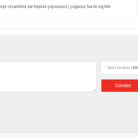
ye cesaretiniz var hepiniz çöpsünüzz:) çoğunuz faa ile ing bile
Kalan karakter
1000
Gönder