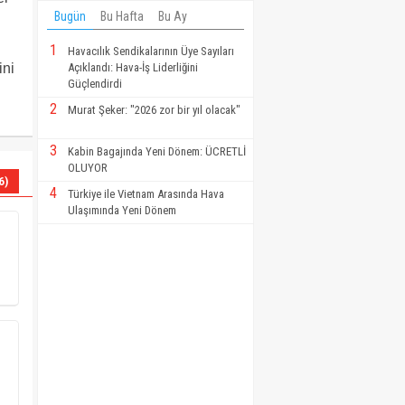
Bugün
Bu Hafta
Bu Ay
1
Havacılık Sendikalarının Üye Sayıları
ini
Açıklandı: Hava-İş Liderliğini
Güçlendirdi
2
Murat Şeker: "2026 zor bir yıl olacak"
3
Kabin Bagajında Yeni Dönem: ÜCRETLİ
OLUYOR
6)
4
Türkiye ile Vietnam Arasında Hava
Ulaşımında Yeni Dönem