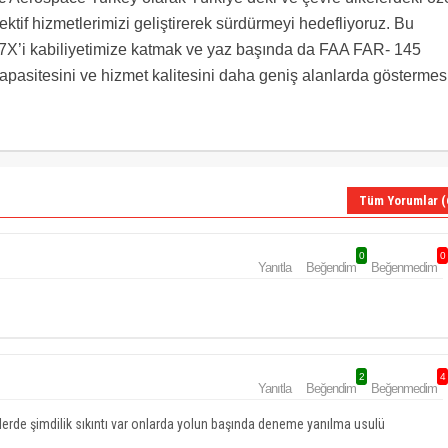
fektif hizmetlerimizi geliştirerek sürdürmeyi hedefliyoruz. Bu
7X’i kabiliyetimize katmak ve yaz başında da FAA FAR- 145
pasitesini ve hizmet kalitesini daha geniş alanlarda göstermes
Tüm Yorumlar (
0
0
Yanıtla
Beğendim
Beğenmedim
2
4
Yanıtla
Beğendim
Beğenmedim
işlerde şimdilik sıkıntı var onlarda yolun başında deneme yanılma usulü