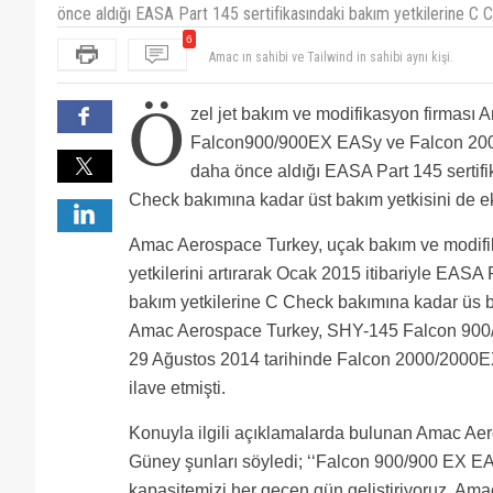
önce aldığı EASA Part 145 sertifikasındaki bakım yetkilerine C C
6
Giden birdaha gitmiyor veya ufak tefek işlerii yaptır
öğrenmeye çalışıyorlar işleri biraz zor kolay gelsin 
Üst değil üs bakım
Ö
Amac müşteri memnuniyeti ne durumdaymış acaba? gi
zel jet bakım ve modifikasyon firması
Amac ın sahibi ve Tailwind in sahibi aynı kişi.
Falcon900/900EX EASy ve Falcon 2000
daha önce aldığı EASA Part 145 sertifi
Check bakımına kadar üst bakım yetkisini de ek
Amac Aerospace Turkey, uçak bakım ve modifi
yetkilerini artırarak Ocak 2015 itibariyle EASA 
bakım yetkilerine C Check bakımına kadar üs ba
Amac Aerospace Turkey, SHY-145 Falcon 900
29 Ağustos 2014 tarihinde Falcon 2000/2000EX
ilave etmişti.
Konuyla ilgili açıklamalarda bulunan Amac Ae
Güney şunları söyledi; ‘‘Falcon 900/900 EX E
kapasitemizi her geçen gün geliştiriyoruz. Ama