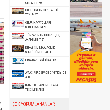
GENİŞLETİYOR
GULFSTREAM'DEN TARİHİ
TESLİMAT
ONUR HAVAYOLLARI
SERTİFİKASINI ALDI
'DÜNYANIN EN UCUZ UÇUŞ
AKADEMİSİYİZ'
ESDAŞ SİVİL HAVACILIK
SEKTÖRÜNE EL ATTI
EASA'DAN TARİHİ KARAR!
AMAC AEROSPACE O YETKİYİ DE
ALDI
B787-9 DREAMLINER EASA
TESCİLİNİ ALDI
m
ÇOK YORUMLANANLAR
el