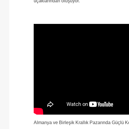
uçaklarından oluşuyor.
Almanya ve Birleşik Krallık Pazarında Güçlü 