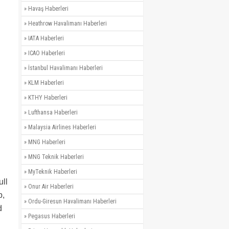
»
Havaş Haberleri
»
Heathrow Havalimanı Haberleri
»
IATA Haberleri
»
ICAO Haberleri
»
İstanbul Havalimanı Haberleri
»
KLM Haberleri
»
KTHY Haberleri
»
Lufthansa Haberleri
»
Malaysia Airlines Haberleri
»
MNG Haberleri
»
MNG Teknik Haberleri
»
MyTeknik Haberleri
ull
»
Onur Air Haberleri
p,
»
Ordu-Giresun Havalimanı Haberleri
d
»
Pegasus Haberleri