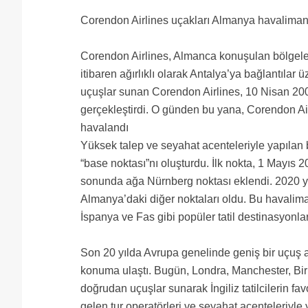
Corendon Airlines uçakları Almanya havaliman
Corendon Airlines, Almanca konuşulan bölgelerd
itibaren ağırlıklı olarak Antalya’ya bağlantılar
uçuşlar sunan Corendon Airlines, 10 Nisan 20
gerçekleştirdi. O günden bu yana, Corendon Ai
havalandı
Yüksek talep ve seyahat acenteleriyle yapılan b
“base noktası”nı oluşturdu. İlk nokta, 1 Mayıs 
sonunda ağa Nürnberg noktası eklendi. 2020 y
Almanya’daki diğer noktaları oldu. Bu havalima
İspanya ve Fas gibi popüler tatil destinasyonlar
Son 20 yılda Avrupa genelinde geniş bir uçuş ağ
konuma ulaştı. Bugün, Londra, Manchester, Bi
doğrudan uçuşlar sunarak İngiliz tatilcilerin favo
gelen tur operatörleri ve seyahat acenteleriyle 