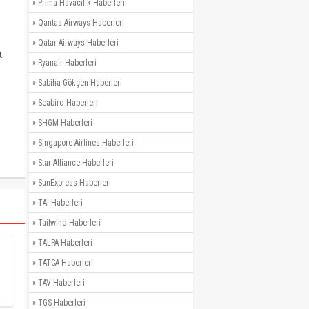
»
Prima Havacılık Haberleri
»
Qantas Airways Haberleri
»
Qatar Airways Haberleri
a
»
Ryanair Haberleri
»
Sabiha Gökçen Haberleri
»
Seabird Haberleri
»
SHGM Haberleri
»
Singapore Airlines Haberleri
»
Star Alliance Haberleri
»
SunExpress Haberleri
»
TAI Haberleri
»
Tailwind Haberleri
»
TALPA Haberleri
»
TATCA Haberleri
»
TAV Haberleri
»
TGS Haberleri