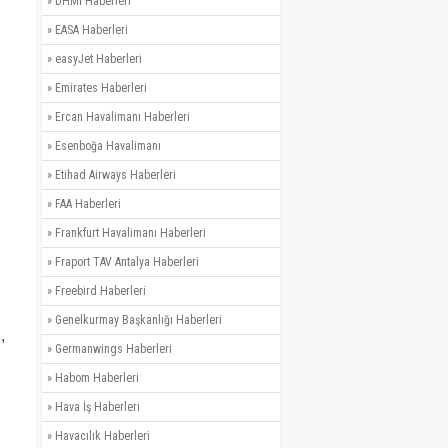
»
DHMİ Haberleri
»
EASA Haberleri
»
easyJet Haberleri
»
Emirates Haberleri
»
Ercan Havalimanı Haberleri
»
Esenboğa Havalimanı
»
Etihad Airways Haberleri
»
FAA Haberleri
»
Frankfurt Havalimanı Haberleri
»
Fraport TAV Antalya Haberleri
»
Freebird Haberleri
»
Genelkurmay Başkanlığı Haberleri
,
»
Germanwings Haberleri
»
Habom Haberleri
»
Hava İş Haberleri
»
Havacılık Haberleri