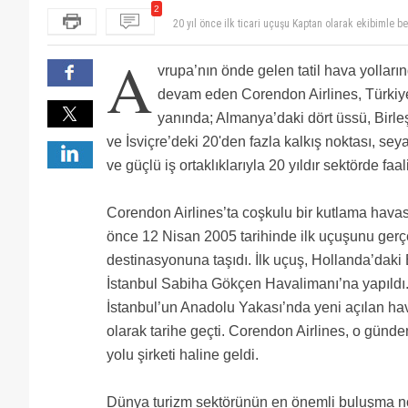
2
20 yıl önce ilk ticari uçuşu Kaptan olarak ekibimle 
20 yıl önce ilk ticari uçuşu Kaptan olarak ekibimle 
A
vrupa’nın önde gelen tatil hava yollar
devam eden Corendon Airlines, Türki
yanında; Almanya’daki dört üssü, Birle
ve İsviçre’deki 20'den fazla kalkış noktası, seya
ve güçlü iş ortaklıklarıyla 20 yıldır sektörde f
Corendon Airlines’ta coşkulu bir kutlama havası
önce 12 Nisan 2005 tarihinde ilk uçuşunu gerçekl
destinasyonuna taşıdı. İlk uçuş, Hollanda’da
İstanbul Sabiha Gökçen Havalimanı’na yapıldı
İstanbul’un Anadolu Yakası’nda yeni açılan hav
olarak tarihe geçti. Corendon Airlines, o günd
yolu şirketi haline geldi.
Dünya turizm sektörünün en önemli buluşma nok