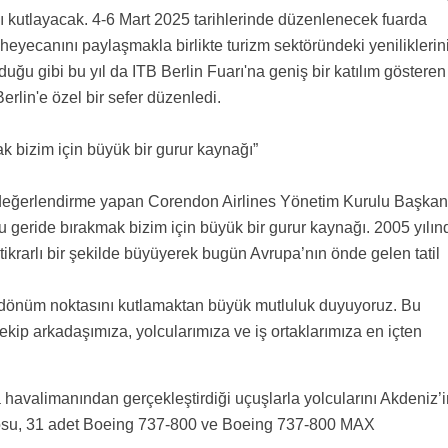
ını kutlayacak. 4-6 Mart 2025 tarihlerinde düzenlenecek fuarda
 heyecanını paylaşmakla birlikte turizm sektöründeki yeniliklerin
lduğu gibi bu yıl da ITB Berlin Fuarı'na geniş bir katılım gösteren
erlin'e özel bir sefer düzenledi.
k bizim için büyük bir gurur kaynağı”
ir değerlendirme yapan Corendon Airlines Yönetim Kurulu Başkan
nu geride bırakmak bizim için büyük bir gurur kaynağı. 2005 yılın
tikrarlı bir şekilde büyüyerek bugün Avrupa’nın önde gelen tatil
i dönüm noktasını kutlamaktan büyük mutluluk duyuyoruz. Bu
kip arkadaşımıza, yolcularımıza ve iş ortaklarımıza en içten
havalimanından gerçekleştirdiği uçuşlarla yolcularını Akdeniz’i
 Filosu, 31 adet Boeing 737-800 ve Boeing 737-800 MAX