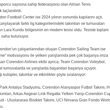
sporcu sayısına sahip federasyonu olan Alman Tenis
 taçlandırdı.
on Football Center ise 2024 yılının sonunda kapılarını açtı.
rşılayarak farklı lig kategorilerindeki takımları ve turnuvaları
an Lara Kundu bölgesinin en modern tesisi oldu. Tesiste toplam
 saha bulunuyor.
Corendon’un çalışanlarından oluşan Corendon Sailing Team ise
rme” motivasyonu ile yelken yarışlarında pek çok başarıya imza
uşan Corendon Airlines ekibi ayrıca; Team Corendon Voleybol,
l turnuvalarda ve yarışlarda başarıdan başarıya uçuyor.
 kulüpler, takımlar ve etkinlikler şöyle sıralanıyor:
Park Antalya Stadyumu, Corendon Alanyaspor Futbol Takımı, H
akımları, Arkas Aegean Link Regatta Yelken Yarışı-Corendon Cu
d - Uluslararası Bisiklet Takımı, UCI Nirvana Gran Fondo Worl
su.