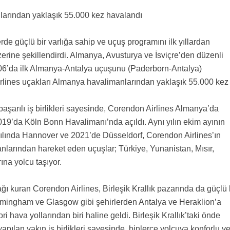
larından yaklaşık 55.000 kez havalandı
e güçlü bir varlığa sahip ve uçuş programını ilk yıllardan
 üzerine şekillendirdi. Almanya, Avusturya ve İsviçre’den düzenli
06’da ilk Almanya-Antalya uçuşunu (Paderborn-Antalya)
rlines uçakları Almanya havalimanlarından yaklaşık 55.000 kez
aşarılı iş birlikleri sayesinde, Corendon Airlines Almanya’da
2019’da Köln Bonn Havalimanı’nda açıldı. Aynı yılın ekim ayının
ılında Hannover ve 2021’de Düsseldorf, Corendon Airlines’ın
nlarından hareket eden uçuşlar; Türkiye, Yunanistan, Mısır,
ına yolcu taşıyor.
ı kuran Corendon Airlines, Birleşik Krallık pazarında da güçlü 
rmingham ve Glasgow gibi şehirlerden Antalya ve Heraklion’a
ri hava yollarından biri haline geldi. Birleşik Krallık’taki önde
yapılan yakın iş birlikleri sayesinde, binlerce yolcuya konforlu v