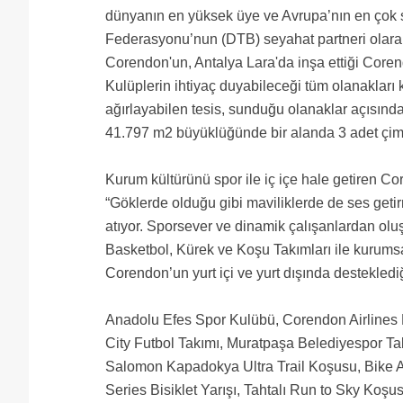
dünyanın en yüksek üye ve Avrupa’nın en çok 
Federasyonu’nun (DTB) seyahat partneri olarak
Corendon'un, Antalya Lara'da inşa ettiği Corend
Kulüplerin ihtiyaç duyabileceği tüm olanakları ka
ağırlayabilen tesis, sunduğu olanaklar açısınd
41.797 m2 büyüklüğünde bir alanda 3 adet çim
Kurum kültürünü spor ile iç içe hale getiren 
“Göklerde olduğu gibi maviliklerde de ses geti
atıyor. Sporsever ve dinamik çalışanlardan ol
Basketbol, Kürek ve Koşu Takımları ile kurumsa
Corendon’un yurt içi ve yurt dışında desteklediği
Anadolu Efes Spor Kulübü, Corendon Airlines 
City Futbol Takımı, Muratpaşa Belediyespor T
Salomon Kapadokya Ultra Trail Koşusu, Bike Ai
Series Bisiklet Yarışı, Tahtalı Run to Sky Koşu