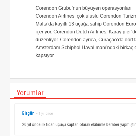
Corendon Grubu’nun büyüyen operasyonları
Corendon Airlines, çok uluslu Corendon Turizm 
Malta'da kayıtlı 13 uçağa sahip Corendon Euro
içeriyor. Corendon Dutch Airlines, Karayipler
düzenliyor. Corendon ayrıca, Curaçao’da dört t
Amsterdam Schiphol Havalimanı'ndaki birkaç ote
kapsıyor.
Yorumlar
Birgün
~ 1 yıl önce
20 yıl önce ilk ticari uçuşu Kaptan olarak ekibimle beraber yapmışt