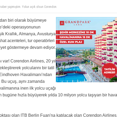
beraber yapmıştım. Yolun açık olsun Corendon.
beraber yapmıştım. Yolun açık olsun Corendon.
ından biri olarak büyümeye
ye’deki operasyonunun
şik Krallık, Almanya, Avusturya
hat acenteleri, tur operatörleri
aaliyet göstermeye devam ediyor.
 var! Corendon Airlines, 20 yıl
eştirerek yolcularını bir tatil
ki Eindhoven Havalimanı’ndan
. Bu uçuş, aynı zamanda
alimanına inen ilk yolcu uçağı
en bugüne hızla büyüyerek yılda 10 milyon yolcu taşıyan bir hav
tası olan ITB Berlin Fuarı'na katılacak olan Corendon Airlines