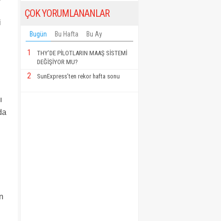
ÇOK YORUMLANANLAR
i
Bugün
Bu Hafta
Bu Ay
1
THY’DE PİLOTLARIN MAAŞ SİSTEMİ
DEĞİŞİYOR MU?
2
SunExpress’ten rekor hafta sonu
ı
da
n