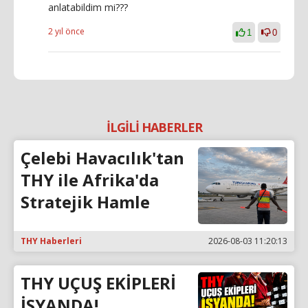
anlatabildim mi???
2 yıl önce
1
0
İLGİLİ HABERLER
Çelebi Havacılık'tan
THY ile Afrika'da
Stratejik Hamle
THY Haberleri
2026-08-03 11:20:13
THY UÇUŞ EKİPLERİ
İSYANDA!