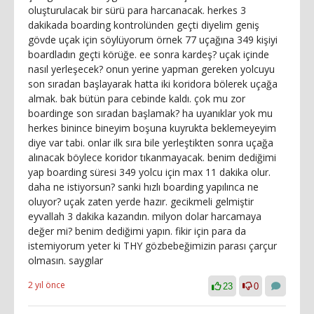
oluşturulacak bir sürü para harcanacak. herkes 3
dakikada boarding kontrolünden geçti diyelim geniş
gövde uçak için söylüyorum örnek 77 uçağına 349 kişiyi
boardladın geçti körüğe. ee sonra kardeş? uçak içinde
nasıl yerleşecek? onun yerine yapman gereken yolcuyu
son sıradan başlayarak hatta iki koridora bölerek uçağa
almak. bak bütün para cebinde kaldı. çok mu zor
boardinge son sıradan başlamak? ha uyanıklar yok mu
herkes binince bineyim boşuna kuyrukta beklemeyeyim
diye var tabi. onlar ilk sıra bile yerleştikten sonra uçağa
alınacak böylece koridor tıkanmayacak. benim dediğimi
yap boarding süresi 349 yolcu için max 11 dakika olur.
daha ne istiyorsun? sanki hızlı boarding yapılınca ne
oluyor? uçak zaten yerde hazır. gecikmeli gelmiştir
eyvallah 3 dakika kazandın. milyon dolar harcamaya
değer mi? benim dediğimi yapın. fikir için para da
istemiyorum yeter ki THY gözbebeğimizin parası çarçur
olmasın. saygılar
2 yıl önce
23
0