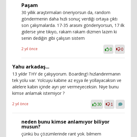
Paşam
30 yıllık araştırmaları öneriyorsun da, random
göndermenin daha hızlı sonuç verdiği ortaya çıktı
son çalışmalarda. 17-35 arasını gönderiyorsun, 17 ilk
giderse yine tıkıyo, rakam rakam dizmen lazım ki
senin dediğin gibi çalışsın sistem
2 yıl önce
0
0
Yahu arkadaş...
13 yıldır THY de çalışıyorum. Boarding'i hızlandırırmanın
tek yolu var. Yolcuyu kabine az eşya ile yollayacaksın ve
ailelere kabin içinde ayrı yer vermeyeceksin. Niye bunu
kimse anlamak istemiyor ?
2 yıl önce
30
1
neden bunu kimse anlamıyor biliyor
musun?
çünkü bu çözümlerinde rant yok. bilmem