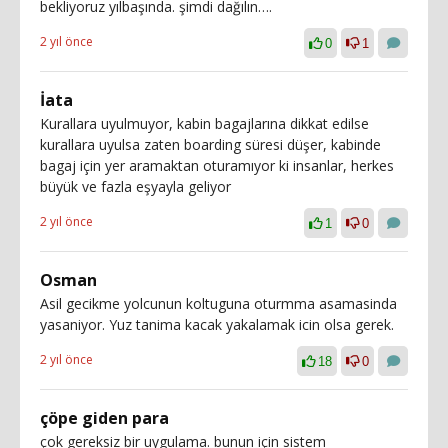
bekliyoruz yılbaşında. şimdi dağılın….
2 yıl önce
0
1
İata
Kurallara uyulmuyor, kabin bagajlarına dikkat edilse
kurallara uyulsa zaten boarding süresi düşer, kabinde
bagaj için yer aramaktan oturamıyor ki insanlar, herkes
büyük ve fazla eşyayla geliyor
2 yıl önce
1
0
Osman
Asil gecikme yolcunun koltuguna oturmma asamasinda
yasaniyor. Yuz tanima kacak yakalamak icin olsa gerek.
2 yıl önce
18
0
çöpe giden para
çok gereksiz bir uygulama. bunun için sistem