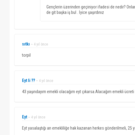
Gençlerin üzerinden geçiniyor ifadesi de nedir? Onlar
de git başka iş bul . İyice şaşırdınız
sıtkı
~ 4 yıl önce
torpil
Eyt li ??
~ 4 yıl önce
43 yaşındayım emekli olacağım eyt çıkarsa.Alacağım emekli ücreti 44
Eyt
~ 4 yıl önce
Eyt yasalaştığı an emekliliğe hak kazanan herkes gönderilmeli, 25 y