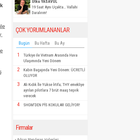
Utku YASAVUL
ok
19 Saat Aynı Uçakta… Vallahi
Daralırım!
ile
ÇOK YORUMLANANLAR
ay
Bugün
Bu Hafta
Bu Ay
ne
1
Türkiye ile Vietnam Arasında Hava
Ulaşımında Yeni Dönem
2
Kabin Bagajında Yeni Dönem: ÜCRETLİ
ş
OLUYOR
3
Ali Kıdık İle Yükse İrtifa; THY emekliye
ayrılan pilotlara 7 brüt maaş teşvik
verecek
4
SHGM'DEN PİS KOKULAR GELİYOR!
Firmalar
»
Adnan Menderes Haberleri