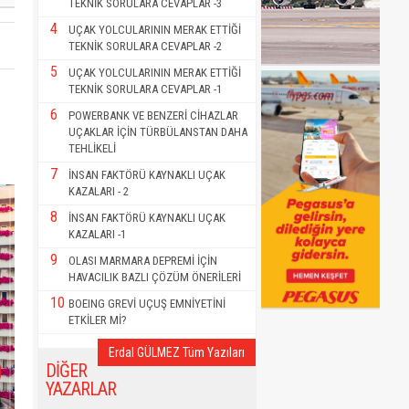
TEKNİK SORULARA CEVAPLAR -3
4
UÇAK YOLCULARININ MERAK ETTİĞİ
TEKNİK SORULARA CEVAPLAR -2
5
UÇAK YOLCULARININ MERAK ETTİĞİ
TEKNİK SORULARA CEVAPLAR -1
6
POWERBANK VE BENZERİ CİHAZLAR
UÇAKLAR İÇİN TÜRBÜLANSTAN DAHA
TEHLİKELİ
7
İNSAN FAKTÖRÜ KAYNAKLI UÇAK
KAZALARI - 2
8
İNSAN FAKTÖRÜ KAYNAKLI UÇAK
KAZALARI -1
9
OLASI MARMARA DEPREMİ İÇİN
HAVACILIK BAZLI ÇÖZÜM ÖNERİLERİ
10
BOEING GREVİ UÇUŞ EMNİYETİNİ
ETKİLER Mİ?
Erdal GÜLMEZ Tüm Yazıları
DİĞER
YAZARLAR