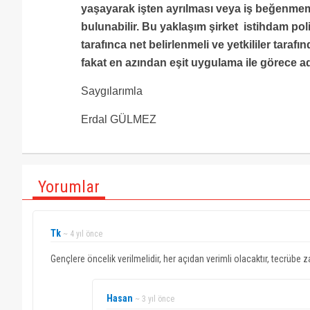
yaşayarak işten ayrılması veya iş beğenmeme
bulunabilir. Bu yaklaşım şirket istihdam polit
tarafınca net belirlenmeli ve yetkililer tarafı
fakat en azından eşit uygulama ile görece ad
Saygılarımla
Erdal GÜLMEZ
Yorumlar
Tk
~ 4 yıl önce
Gençlere öncelik verilmelidir, her açıdan verimli olacaktır, tecrübe
Hasan
~ 3 yıl önce