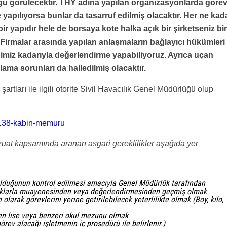
ğu görülecektir. THY adına yapılan organizasyonlarda göre
yapılıyorsa bunlar da tasarruf edilmiş olacaktır. Her ne kad
bir yapıdır hele de borsaya kote halka açık bir şirketseniz bir
Firmalar arasında yapılan anlaşmaların bağlayıcı hükümleri
iğimiz kadarıyla değerlendirme yapabiliyoruz. Ayrıca uçan
nlama sorunları da halledilmiş olacaktır.
artları ile ilgili otorite Sivil Havacılık Genel Müdürlüğü olup
/2138-kabin-memuru
at kapsamında aranan asgari gereklilikler aşağıda yer
lduğunun kontrol edilmesi amacıyla Genel Müdürlük tarafından
ralıklarla muayenesinden veya değerlendirmesinden geçmiş olmak
 olarak görevlerini yerine getirilebilecek yeterlilikte olmak (Boy, kilo,
eren lise veya benzeri okul mezunu olmak
örev alacağı işletmenin iç prosedürü ile belirlenir.)