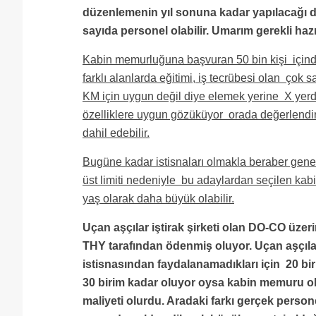
düzenlemenin yıl sonuna kadar yapılacağı d
sayıda personel olabilir. Umarım gerekli hazır
Kabin memurluğuna başvuran 50 bin kişi içinde
farklı alanlarda eğitimi, iş tecrübesi olan çok
KM için uygun değil diye elemek yerine X yerde
özelliklere uygun gözüküyor orada değerlendire
dahil edebilir.
Bugüne kadar istisnaları olmakla beraber genel
üst limiti nedeniyle bu adaylardan seçilen ka
yaş olarak daha büyük olabilir.
Uçan aşçılar iştirak şirketi olan DO-CO üzeri
THY tarafından ödenmiş oluyor. Uçan aşçılar
istisnasından faydalanamadıkları için 20 bi
30 birim kadar oluyor oysa kabin memuru ola
maliyeti olurdu. Aradaki farkı gerçek perso