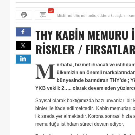
Müdür, müfettiş, mühendis, doktor arkadaşlarım zama
19
başvuru yapmış durumda. Şahsen zamanında işi küçüm
Yazı ile ilgisi olmayan fakat haber değeri olan konula
garsonlara egosunu da gözlemlemisimdir.
Kaynakların verimli kullanılması açısından dikkate a
Türkiye' de kabin memuru olmak çok avantajlı bir iş.P
THY KABİN MEMURU İ
olabilmek için bir servet harcarken ya da servet b
Gençlere öncelik verilmelidir, her açıdan verimli ola
ayda hostes olabiliyor ..
zaten
torpil
RİSKLER / FIRSATLA
43 yaşındayım emekli olacağım eyt çıkarsa.Alacağım e
??
Eyt yasalaştığı an emekliliğe hak kazanan herkes gön
M
erhaba, hizmet ihracatı ve istihda
ülkemizin en önemli markalarından 
bünyesinde barındıran THY’de ; Yö
YKB vekili: 2….. olarak devam eden yüzlerce
Sayısal olarak baktığımızda bazı unvanlar bir kiş
binler ile ifade edilmektedir. Kabin memurları o
ilk sırada yer almaktadır. Korona sonrası hızla
memurluğu istihdam süreci devam ediyor.