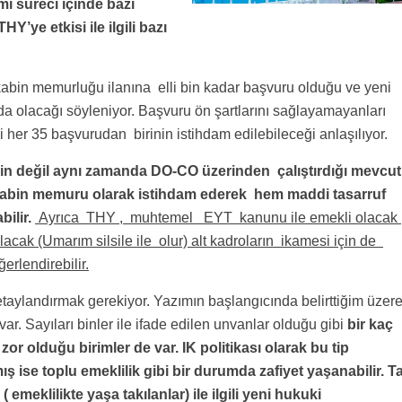
ı süreci içinde bazı
Y’ye etkisi ile ilgili bazı
kabin memurluğu ilanına elli bin kadar başvuru olduğu ve yeni
a olacağı söyleniyor. Başvuru ön şartlarını sağlayamayanları
 her 35 başvurudan birinin istihdam edilebileceği anlaşılıyor.
n değil aynı zamanda DO-CO üzerinden çalıştırdığı mevcut
kabin memuru olarak istihdam ederek hem maddi tasarruf
ilir.
Ayrıca THY , muhtemel EYT kanunu ile emekli olacak
 alacak (Umarım silsile ile olur) alt kadroların ikamesi için de
erlendirebilir.
aylandırmak gerekiyor. Yazımın başlangıcında belirttiğim üzer
ar. Sayıları binler ile ifade edilen unvanlar olduğu gibi
bir kaç
 zor olduğu birimler de var. IK politikası olarak bu tip
 ise toplu emeklilik gibi bir durumda zafiyet yaşanabilir. 
emeklilikte yaşa takılanlar) ile ilgili yeni hukuki