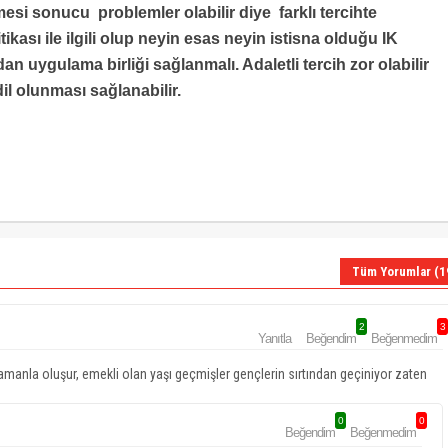
si sonucu problemler olabilir diye farklı tercihte
ikası ile ilgili olup neyin esas neyin istisna olduğu IK
ndan uygulama birliği sağlanmalı. Adaletli tercih zor olabilir
il olunması sağlanabilir.
Tüm Yorumlar (1
2
3
Yanıtla
Beğendim
Beğenmedim
 zamanla oluşur, emekli olan yaşı geçmişler gençlerin sırtından geçiniyor zaten
0
0
Beğendim
Beğenmedim