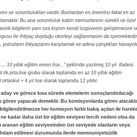
rev ve sorumlulukları vardır. Bunlardan en önemlisi fakat en az
ağlamaktır. Bu ana sorumluluk kabin memurlarının sürekli ve özel
 teorik bilgilerin yanı sıra kişinin kendi özgüvenin geliştirmesini v
ygusu ile ihtiyaç duyduğu otoriteyi sağlanmasını da içermektedir
yolcuların ihtiyaçlarını karşılamak ve adına çalıştıkları havayol
.... 10 yıllık eğitim veren lise...
”
şeklinde yazılmış 10 yıl ifadesi
il ilk,orta,lise grubu olarak toplamda en az 10 yıllık eğitim
 ortaokul + 4 yıl lise olarak toplamda 12 yıldır.
aday ve görece kısa sürede elemelerin sonuçlandırılacağı
 görev yapacak demektir. Bu komisyonlarda görev alacakl
lgilendirilmezse her komisyon farklı bakış açıları ile harek
ne kadar daha üst bir eğitim seviyesi tercih nedeni olsa da
ı aranan eğitim seviyesinden üst seviyede olanların veya
tihdam edilmesi durumunda ilerde memnuniyetsizlik