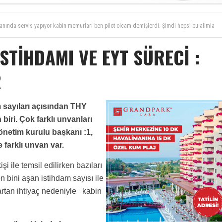
nında servis yapıyor kabin memurları ben pilot olcam demişlerdi. Şimdi hepsi bu alimla
seyen bu insanlarin ast üst ilişkisinin iyi olacağını zannetmem. Servis yapan
r için e-mail ile bizlere yazabilirsiniz
lınması gereken bir yazı.
ilot - kabın memuru ücret makası bu ülkede hostesler lehine çok iyi.Bir pilot pilot
STİHDAMI VE EYT SÜRECİ :
orçlanırken ve eğitimi hem zorlu hem de uzunken, kabın memuru beş kuruş harcamadan 2
caktır, tecrübe zamanla oluşur, emekli olan yaşı geçmişler gençlerin sırtından geçiniyor
R
mekli ücreti 4400 tl.İşten çıkarılırsam ne yapacağım bu yaşta eyt li diye iş vermezlerse
derilmeli, 25 yıldan fazla kimse şirkette kalmamalı
m sayıları açısından THY
biri. Çok farklı unvanları
netim kurulu başkanı :1,
 farklı unvan var.
i ile temsil edilirken bazıları
n bini aşan istihdam sayısı ile
 artan ihtiyaç nedeniyle kabin