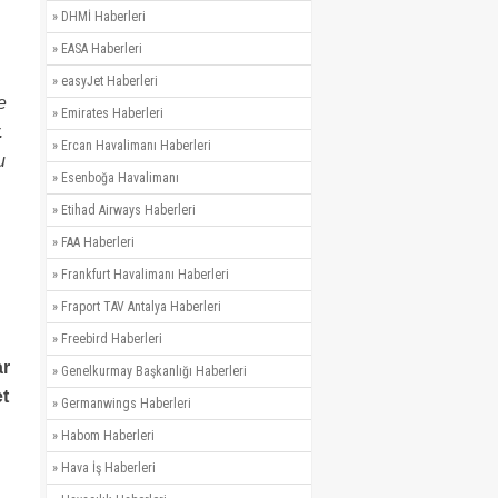
»
DHMİ Haberleri
»
EASA Haberleri
»
easyJet Haberleri
e
»
Emirates Haberleri
.
»
Ercan Havalimanı Haberleri
u
»
Esenboğa Havalimanı
»
Etihad Airways Haberleri
»
FAA Haberleri
»
Frankfurt Havalimanı Haberleri
»
Fraport TAV Antalya Haberleri
»
Freebird Haberleri
ar
»
Genelkurmay Başkanlığı Haberleri
et
»
Germanwings Haberleri
»
Habom Haberleri
»
Hava İş Haberleri