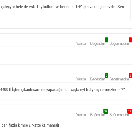
 çalışıyor hele de eski Thy kültürü ve beceresi THY için vazgeçilmezdir . Sen
0
3
Yanıtla
Beğendim
Beğenmedim
9
2
Yanıtla
Beğendim
Beğenmedim
00 tl.İşten çıkarılırsam ne yapacağım bu yaşta eyt li diye iş vermezlerse ??
32
17
Yanıtla
Beğendim
Beğenmedim
ıldan fazla kimse şirkette kalmamalı