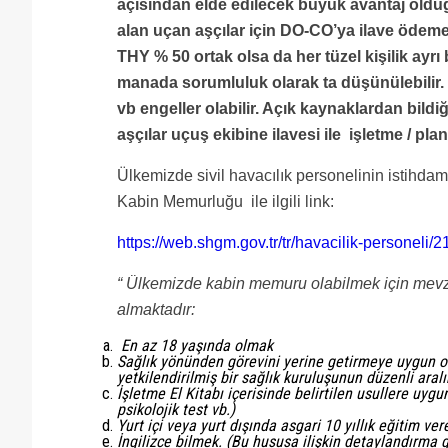
açısından elde edilecek büyük avantaj oldu
alan uçan aşçılar için DO-CO’ya ilave ödeme 
THY % 50 ortak olsa da her tüzel kişilik ayrı 
manada sorumluluk olarak ta düşünülebilir. 
vb engeller olabilir. Açık kaynaklardan bild
aşçılar uçuş ekibine ilavesi ile işletme / pla
Ülkemizde sivil havacılık personelinin istihdam ş
Kabin Memurluğu ile ilgili link:
https://web.shgm.gov.tr/tr/havacilik-personeli
“
Ülkemizde kabin memuru olabilmek için mevzu
almaktadır:
En az 18 yaşında olmak
Sağlık yönünden görevini yerine getirmeye uygun o
yetkilendirilmiş bir sağlık kuruluşunun düzenli a
İşletme El Kitabı içerisinde belirtilen usullere uygun
psikolojik test vb.)
Yurt içi veya yurt dışında asgari 10 yıllık eğitim v
İngilizce bilmek. (Bu hususa ilişkin detaylandırma g