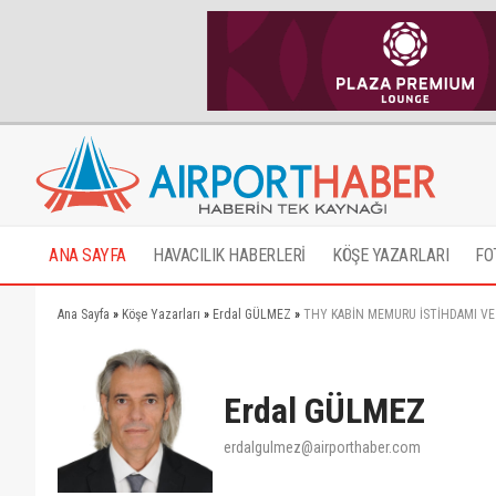
ANA SAYFA
HAVACILIK HABERLERİ
KÖŞE YAZARLARI
FO
Ana Sayfa
»
Köşe Yazarları
»
Erdal GÜLMEZ
»
THY KABİN MEMURU İSTİHDAMI VE E
Erdal GÜLMEZ
erdalgulmez@airporthaber.com