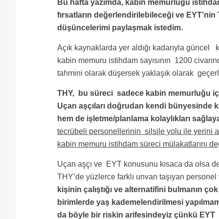
Bu hafta yazımda, kabin memurluğu istihdam
fırsatların değerlendirilebileceği ve EYT’nin TH
düşüncelerimi paylaşmak istedim.
Açık kaynaklarda yer aldığı kadarıyla güncel 
kabin memuru istihdam sayısının 1200 civarınd
tahmini olarak düşersek yaklaşık olarak geçerli
THY, bu süreci sadece kabin memurluğu içi
Uçan aşçıları doğrudan kendi bünyesinde 
hem de işletme/planlama kolaylıkları sağlayab
tecrübeli personellerinin silsile yolu ile yerini
kabin memuru istihdam süreci mülakatlarını değ
Uçan aşçı ve EYT konusunu kısaca da olsa det
THY’de yüzlerce farklı unvan taşıyan personel v
kişinin çalıştığı ve alternatifini bulmanın çok
birimlerde yaş kademelendirilmesi yapılmamış
da böyle bir riskin arifesindeyiz çünkü EYT ( 