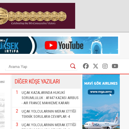
DİĞER KÖŞE YAZILARI
tesi
1
UÇAK KAZALARINDA HUKUKİ
SORUMLULUK : AF447 KAZASI AIRBUS
- AIR FRANCE MAHKEME KARARI
2
UÇAK YOLCULARININ MERAK ETTİĞİ
TEKNİK SORULARA CEVAPLAR -4
3
UÇAK YOLCULARININ MERAK ETTİĞİ