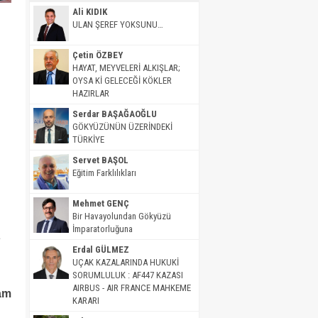
Ali KIDIK
ULAN ŞEREF YOKSUNU…
Çetin ÖZBEY
HAYAT, MEYVELERİ ALKIŞLAR;
OYSA Kİ GELECEĞİ KÖKLER
HAZIRLAR
Serdar BAŞAĞAOĞLU
GÖKYÜZÜNÜN ÜZERİNDEKİ
TÜRKİYE
Servet BAŞOL
Eğitim Farklılıkları
Mehmet GENÇ
Bir Havayolundan Gökyüzü
İmparatorluğuna
e
Erdal GÜLMEZ
UÇAK KAZALARINDA HUKUKİ
SORUMLULUK : AF447 KAZASI
AIRBUS - AIR FRANCE MAHKEME
Tam
KARARI