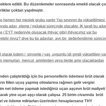
eklere edildi. Bu düzenlemeler sonrasında emekli olacak ç
lıklar çoktan yapılmıştır.
 hemen her meslek grubu vardır Yaş sınırının da yükseltilmesi 
 sayıda aday eleme / mülakat sürecinde olacaktır. IK tarafı bu ad
 ( EYT nedeniyle oluşacak ihtiyaç gibi) ihtiyacımız var bu
bilir miyiz? diye bu tip adayları ayrı bir değerlendirme süreci
 olarak kıdem / sinyorite / yaş uygumlu idi şimdi yükseltilen ya
bin memurları mevcut amirlerden veya ilerde amir olacaklardan
nden çalıştırıldığı için bu personellerin ödemesi brüt olarak
ın fiilen uçuş yapmış olmalarına rağmen gelir vergisi
rim net ödeme yapmak istediğiniz uçan aşçının brüt maliyeti
rak yine uçan aşçı olarak çalışsa 25 birim civarında brüt
nel ve ödeme miktarları üzerinden hesaplarsanız THY