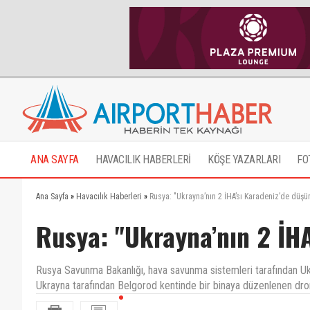
ANA SAYFA
HAVACILIK HABERLERİ
KÖŞE YAZARLARI
FO
Ana Sayfa
»
Havacılık Haberleri
»
Rusya: "Ukrayna’nın 2 İHA’sı Karadeniz’de düşü
Rusya: "Ukrayna’nın 2 İHA
Rusya Savunma Bakanlığı, hava savunma sistemleri tarafından Ukr
Ukrayna tarafından Belgorod kentinde bir binaya düzenlenen dronlu