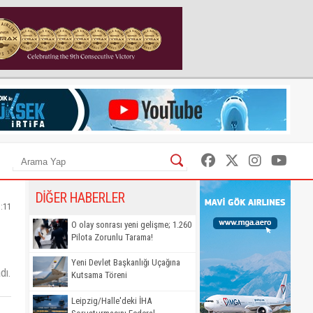
DİĞER HABERLER
5:11
O olay sonrası yeni gelişme; 1.260
Pilota Zorunlu Tarama!
Yeni Devlet Başkanlığı Uçağına
dı.
Kutsama Töreni
Leipzig/Halle'deki İHA