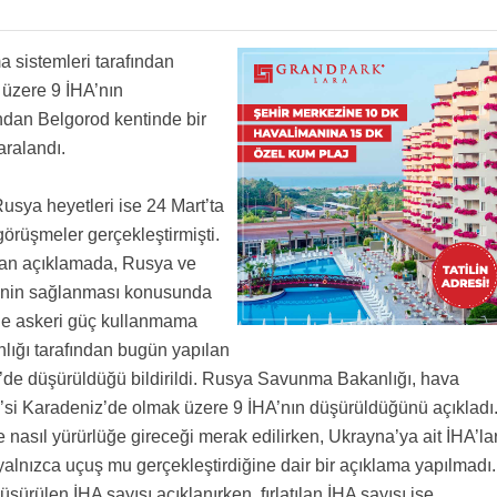
sistemleri tarafından
 üzere 9 İHA’nın
ndan Belgorod kentinde bir
aralandı.
usya heyetleri ise 24 Mart’ta
görüşmeler gerçekleştirmişti.
lan açıklamada, Rusya ve
ğinin sağlanması konusunda
’de askeri güç kullanmama
ığı tarafından bugün yapılan
’de düşürüldüğü bildirildi. Rusya Savunma Bakanlığı, hava
2’si Karadeniz’de olmak üzere 9 İHA’nın düşürüldüğünü açıkladı
nasıl yürürlüğe gireceği merak edilirken, Ukrayna’ya ait İHA’la
yalnızca uçuş mu gerçekleştirdiğine dair bir açıklama yapılmadı.
ülen İHA sayısı açıklanırken, fırlatılan İHA sayısı ise