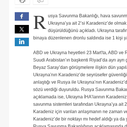
R
usya Savunma Bakanlığı, hava savunma 
Ukrayna’ya ait 2’si Karadeniz’de olmak
düşürüldüğünü açıkladı. Ukrayna tarafı
binaya düzenlenen dronlu saldırıda ise 1 kişi y
ABD ve Ukrayna heyetleri 23 Mart'ta, ABD ve R
Suudi Arabistan’ın başkenti Riyad’da ayrı ayrı 
Beyaz Saray’dan görüşmelere ilişkin dün yapı
Ukrayna'nın Karadeniz’de seyrüsefer güvenli
anlaştığı ve Rusya ile Ukrayna’nın Karadeniz
sözü verdiği duyuruldu. Rusya Savunma Bakanl
açıklamada ise, Ukrayna İHA’larının Karadeniz
savunma sistemleri tarafından Ukrayna’ya ait 
Karadeniz için varılan anlaşmanın ne zaman ve 
Karadeniz’de bir noktayı mı hedef aldığı ya da 
Rusya Savunma Bakanlığının açıklamasında düşür