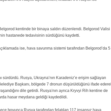
 Belgorod kentinde bir binaya saldırı düzenlendi. Belgorod Valisi
nin hastanede tedavisinin sürdüğünü kaydetti.
çıklamada ise, hava savunma sistemi tarafından Belgorod’da 5
nı sürdürdü. Rusya, Ukrayna’nın Karadeniz’e erişim sağlayan
v Belediye Başkanı, bölgede 7 dronun düşürüldüğünü ifade edere
 yaşandığını dile getirdi. Rusya'nın ayrıca Kryvyi Rih kentine de
alarda hasar meydana geldiği kaydedildi.
ce boyunca Rusya tarafından fırlatılan 117 insansız hava