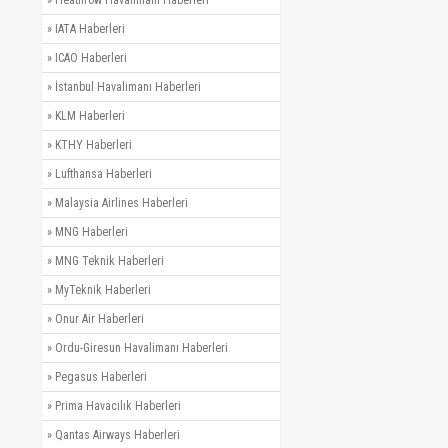
»
Heathrow Havalimanı Haberleri
»
IATA Haberleri
»
ICAO Haberleri
»
İstanbul Havalimanı Haberleri
»
KLM Haberleri
»
KTHY Haberleri
»
Lufthansa Haberleri
»
Malaysia Airlines Haberleri
»
MNG Haberleri
»
MNG Teknik Haberleri
»
MyTeknik Haberleri
»
Onur Air Haberleri
»
Ordu-Giresun Havalimanı Haberleri
»
Pegasus Haberleri
»
Prima Havacılık Haberleri
»
Qantas Airways Haberleri