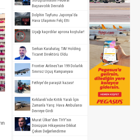
Soruşturmasını Federal
Başsavcılık Devraldı
Dolphin Tayfunu Japonya'da
Hava Ulaşımını Felç Etti
Uçağı kaçırdılar aprona koştular!
Serkan Karahatay, TAV Holding
Ticaret Direktörü Oldu
Frontier Airlines'tan 199 Dolarlık
Sınırsız Uçuş Kampanyası
Fethiye'de paraşüt kazası!
Kırklareli'nde Kritik Yaralı İçin
Zamanla Yarış: Hava Ambulansı
Devreye Girdi
.
Murat Ülker'den THY'nin
rın
Dönüşüm Hikayesine Dikkat
Çeken Değerlendirme