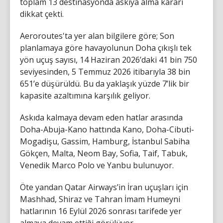
toplam 13 destinasyonda askıya alma kararı
dikkat çekti.
Aeroroutes'ta yer alan bilgilere göre; Son
planlamaya göre havayolunun Doha çıkışlı tek
yön uçuş sayısı, 14 Haziran 2026’daki 41 bin 750
seviyesinden, 5 Temmuz 2026 itibarıyla 38 bin
651’e düşürüldü. Bu da yaklaşık yüzde 7’lik bir
kapasite azaltımına karşılık geliyor.
Askıda kalmaya devam eden hatlar arasında
Doha-Abuja-Kano hattında Kano, Doha-Cibuti-
Mogadişu, Gassim, Hamburg, İstanbul Sabiha
Gökçen, Malta, Neom Bay, Sofia, Taif, Tabuk,
Venedik Marco Polo ve Yanbu bulunuyor.
Öte yandan Qatar Airways’in İran uçuşları için
Mashhad, Shiraz ve Tahran İmam Humeyni
hatlarının 16 Eylül 2026 sonrası tarifede yer
almaya devam ettiği görülüyor.