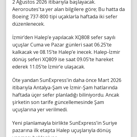
2 Ağustos 2026 itibarıyla başlayacak.
Aeroroutes'ta yer alan bilgilere göre; Bu hatta da
Boeing 737-800 tipi uçaklarla haftada iki sefer
düzenlenecek.
İzmir’den Halep’e yapılacak XQ808 sefer sayılı
uçuşlar Cuma ve Pazar günleri saat 06.25’te
kalkacak ve 08.15’te Halep’e inecek. Halep-İzmir
dönüş seferi XQ809 ise saat 09.05’te hareket
ederek 11.05’te İzmir’e ulaşacak.
Öte yandan SunExpress’in daha önce Mart 2026
itibarıyla Antalya-Şam ve İzmir-Şam hatlarında
haftada üçer sefer planladığı biliniyordu. Ancak
şirketin son tarife güncellemesinde Şam
uçuşlarına yer verilmedi.
Yeni planlamayla birlikte SunExpress’in Suriye
pazarına ilk etapta Halep uçuşlarıyla dönüş