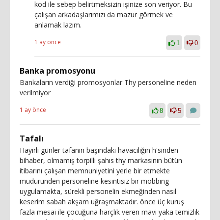
kod ile sebep belirtmeksizin işinize son veriyor. Bu
çalışan arkadaşlarımızı da mazur görmek ve
anlamak lazım.
1 ay önce
1
0
Banka promosyonu
Bankaların verdiği promosyonlar Thy personeline neden
verilmiyor
1 ay önce
8
5
Tafalı
Hayırlı günler tafanın başındaki havacılığın h'sinden
bihaber, olmamış torpilli şahıs thy markasının bütün
itibarını çalışan memnuniyetini yerle bir etmekte
müdüründen personeline kesintisiz bir mobbing
uygulamakta, sürekli personelin ekmeğinden nasıl
keserim sabah akşam uğraşmaktadır. önce üç kuruş
fazla mesai ile çocuğuna harçlık veren mavi yaka temizlik