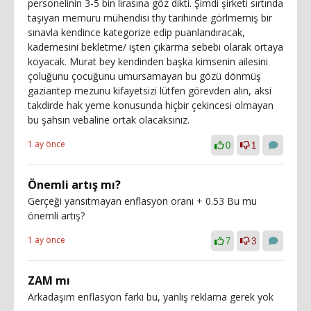
personelinin 3-5 bin lirasına göz dikti. Şimdi şirketi sırtında
taşıyan memuru mühendisi thy tarihinde görlmemiş bir
sınavla kendince kategorize edip puanlandıracak,
kademesini bekletme/ işten çıkarma sebebi olarak ortaya
koyacak. Murat bey kendinden başka kimsenin ailesini
çoluğunu çocuğunu umursamayan bu gözü dönmüş
gaziantep mezunu kifayetsizi lütfen görevden alın, aksi
takdirde hak yeme konusunda hiçbir çekincesi olmayan
bu şahsın vebaline ortak olacaksınız.
1 ay önce
0
1
Önemli artış mı?
Gerçeği yansıtmayan enflasyon oranı + 0.53 Bu mu
önemli artış?
1 ay önce
7
3
ZAM mı
Arkadaşım enflasyon farkı bu, yanlış reklama gerek yok