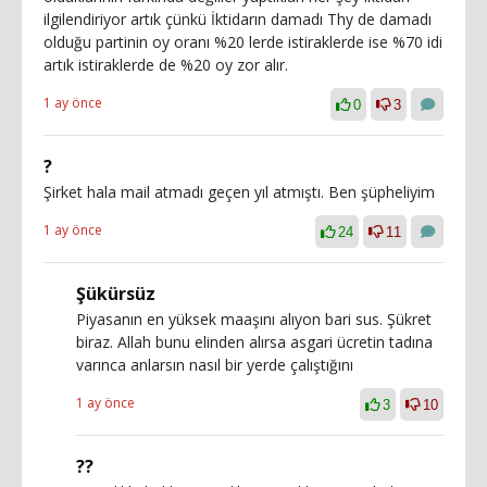
ilgilendiriyor artık çünkü İktidarın damadı Thy de damadı
olduğu partinin oy oranı %20 lerde istiraklerde ise %70 idi
artık istiraklerde de %20 oy zor alır.
1 ay önce
0
3
?
Şirket hala mail atmadı geçen yıl atmıştı. Ben şüpheliyim
1 ay önce
24
11
Şükürsüz
Piyasanın en yüksek maaşını alıyon bari sus. Şükret
biraz. Allah bunu elinden alırsa asgari ücretin tadına
varınca anlarsın nasıl bir yerde çalıştığını
1 ay önce
3
10
??