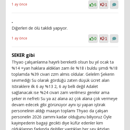
1 ay önce
6
1
.
Diğerleri de ölü taklidi yapıyor.
1 ay önce
0
1
SEKER gibi
Thyao çalışanlarına hayırlı bereketli olsun bu yıl ocak ta
%14 +yan haklara aldıkları zam ile %18 i buldu şimdi %18
toplamda %39 civari zzm almis oldular. Gelelim Şekerin
sevmediği Su olarak gördüğü zaten düşük ücret alan
Istiraklere ilk 6 ay %13 2, 6 ay belli değil Adalet
sağlanacak ise %24 civari zam verilmesi gerekir ama
şeker in nefreti Su ya az alana az çok alana çok vermeye
devam edecek gibi görünüyor aynı işi yapan iştirak
personelinin aldığı maaşın toplamı Thyao da çalışan
personelin 2026 zammı kadar olduğunu biliyoruz Öyle
kayinpederin bagaji gecikti diye küfür edenler kim
olduklarının farkında değiller yaptıkları her şey iktidarı