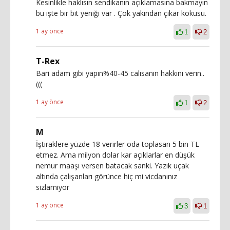
Kesinlikle haklısın sendikanın açıklamasına bakmayın
bu işte bir bit yeniği var . Çok yakından çıkar kokusu.
1 ay önce
1
2
T-Rex
Bari adam gibi yapın%40-45 calısanın hakkını verın..
(((
1 ay önce
1
2
M
İştiraklere yüzde 18 verirler oda toplasan 5 bin TL
etmez. Ama milyon dolar kar açıklarlar en düşük
nemur maaşı versen batacak sanki. Yazık uçak
altında çalışanları görünce hiç mi vicdanınız
sizlamiyor
1 ay önce
3
1