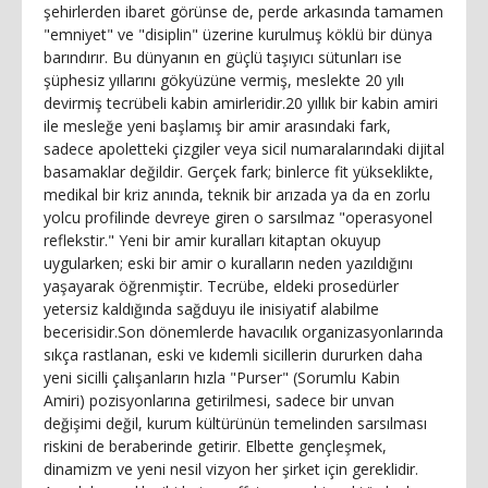
şehirlerden ibaret görünse de, perde arkasında tamamen
"emniyet" ve "disiplin" üzerine kurulmuş köklü bir dünya
barındırır. Bu dünyanın en güçlü taşıyıcı sütunları ise
şüphesiz yıllarını gökyüzüne vermiş, meslekte 20 yılı
devirmiş tecrübeli kabin amirleridir. ​20 yıllık bir kabin amiri
ile mesleğe yeni başlamış bir amir arasındaki fark,
sadece apoletteki çizgiler veya sicil numaralarındaki dijital
basamaklar değildir. Gerçek fark; binlerce fit yükseklikte,
medikal bir kriz anında, teknik bir arızada ya da en zorlu
yolcu profilinde devreye giren o sarsılmaz "operasyonel
reflekstir." Yeni bir amir kuralları kitaptan okuyup
uygularken; eski bir amir o kuralların neden yazıldığını
yaşayarak öğrenmiştir. Tecrübe, eldeki prosedürler
yetersiz kaldığında sağduyu ile inisiyatif alabilme
becerisidir. ​Son dönemlerde havacılık organizasyonlarında
sıkça rastlanan, eski ve kıdemli sicillerin dururken daha
yeni sicilli çalışanların hızla "Purser" (Sorumlu Kabin
Amiri) pozisyonlarına getirilmesi, sadece bir unvan
değişimi değil, kurum kültürünün temelinden sarsılması
riskini de beraberinde getirir. Elbette gençleşmek,
dinamizm ve yeni nesil vizyon her şirket için gereklidir.