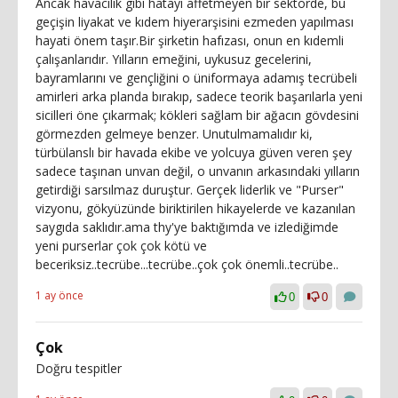
Ancak havacılık gibi hatayı affetmeyen bir sektörde, bu
geçişin liyakat ve kıdem hiyerarşisini ezmeden yapılması
hayati önem taşır. ​Bir şirketin hafızası, onun en kıdemli
çalışanlarıdır. Yılların emeğini, uykusuz gecelerini,
bayramlarını ve gençliğini o üniformaya adamış tecrübeli
amirleri arka planda bırakıp, sadece teorik başarılarla yeni
sicilleri öne çıkarmak; kökleri sağlam bir ağacın gövdesini
görmezden gelmeye benzer. Unutulmamalıdır ki,
türbülanslı bir havada ekibe ve yolcuya güven veren şey
sadece taşınan unvan değil, o unvanın arkasındaki yılların
getirdiği sarsılmaz duruştur. Gerçek liderlik ve "Purser"
vizyonu, gökyüzünde biriktirilen hikayelerde ve kazanılan
saygıda saklıdır.ama thy'ye baktığımda ve izlediğimde
yeni purserlar çok çok kötü ve
beceriksiz..tecrübe...tecrübe..çok çok önemli..tecrübe..
1 ay önce
0
0
Çok
Doğru tespitler