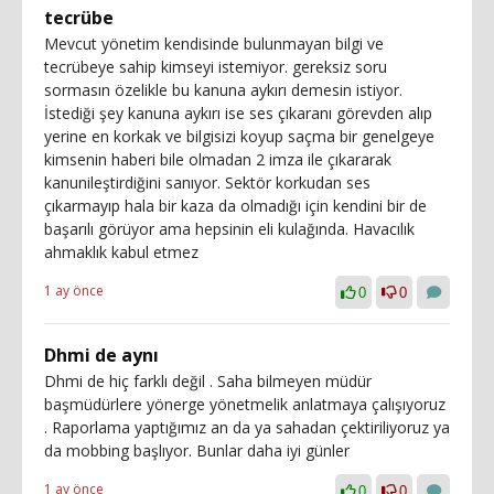
tecrübe
Mevcut yönetim kendisinde bulunmayan bilgi ve
tecrübeye sahip kimseyi istemiyor. gereksiz soru
sormasın özelikle bu kanuna aykırı demesin istiyor.
İstediği şey kanuna aykırı ise ses çıkaranı görevden alıp
yerine en korkak ve bilgisizi koyup saçma bir genelgeye
kimsenin haberi bile olmadan 2 imza ile çıkararak
kanunileştirdiğini sanıyor. Sektör korkudan ses
çıkarmayıp hala bir kaza da olmadığı için kendini bir de
başarılı görüyor ama hepsinin eli kulağında. Havacılık
ahmaklık kabul etmez
1 ay önce
0
0
Dhmi de aynı
Dhmi de hiç farklı değil . Saha bilmeyen müdür
başmüdürlere yönerge yönetmelik anlatmaya çalışıyoruz
. Raporlama yaptığımız an da ya sahadan çektiriliyoruz ya
da mobbing başlıyor. Bunlar daha iyi günler
1 ay önce
0
0