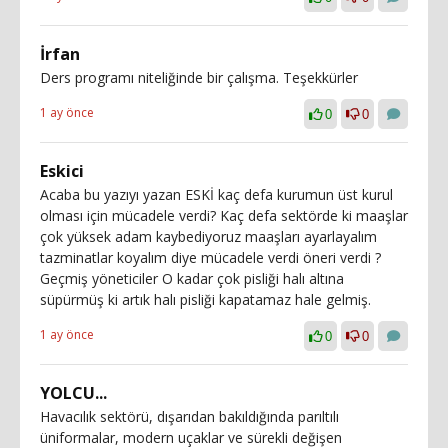
İrfan
Ders programı niteliğinde bir çalışma. Teşekkürler
1 ay önce
0
0
Eskici
Acaba bu yazıyı yazan ESKİ kaç defa kurumun üst kurul
olması için mücadele verdi? Kaç defa sektörde ki maaşlar
çok yüksek adam kaybediyoruz maaşları ayarlayalım
tazminatlar koyalım diye mücadele verdi öneri verdi ?
Geçmiş yöneticiler O kadar çok pisliği halı altına
süpürmüş ki artık halı pisliği kapatamaz hale gelmiş.
1 ay önce
0
0
YOLCU...
Havacılık sektörü, dışarıdan bakıldığında parıltılı
üniformalar, modern uçaklar ve sürekli değişen