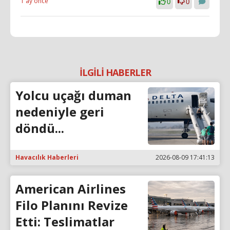
1 ay önce
0
0
İLGİLİ HABERLER
Yolcu uçağı duman
nedeniyle geri
döndü...
Havacılık Haberleri
2026-08-09 17:41:13
American Airlines
Filo Planını Revize
Etti: Teslimatlar