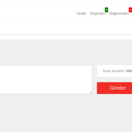
6
0
Yanıtla
Beğendim
Beğenmedim
Kalan karakter
1000
Gönder