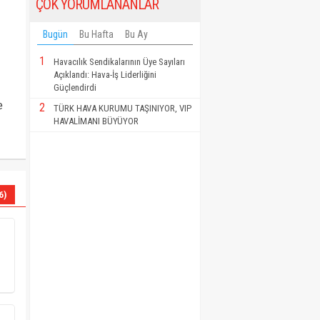
ÇOK YORUMLANANLAR
Bugün
Bu Hafta
Bu Ay
1
Havacılık Sendikalarının Üye Sayıları
Açıklandı: Hava-İş Liderliğini
Güçlendirdi
e
2
TÜRK HAVA KURUMU TAŞINIYOR, VIP
HAVALİMANI BÜYÜYOR
6)