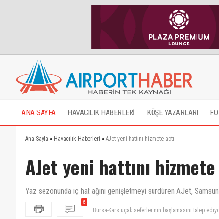
ANA SAYFA
HAVACILIK HABERLERİ
KÖŞE YAZARLARI
FO
Ana Sayfa
»
Havacılık Haberleri
»
AJet yeni hattını hizmete açtı
AJet yeni hattını hizmete
Yaz sezonunda iç hat ağını genişletmeyi sürdüren AJet, Samsun 
Bursa-Kars uçak seferlerinin başlamasını talep ediy
6
HERKESE UÇMAK YAKIṢIR UÇAK BILETLERI UCUZLASI