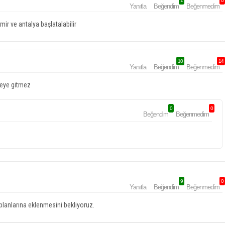
1
0
Yanıtla
Beğendim
Beğenmedim
r ve antalya başlatalabilir
10
14
Yanıtla
Beğendim
Beğenmedim
meye gitmez
0
0
Beğendim
Beğenmedim
9
0
Yanıtla
Beğendim
Beğenmedim
anlarına eklenmesini bekliyoruz.