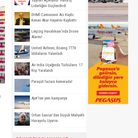
Sayıları Açıklandı: Hava-İş
Liderliğini Güçlendirdi
DHMİ Camiasının Acı Kaybı:
Kenan Akar Hayatını Kaybetti
Leipzig Havalimanı'nda Drone
Alarmı!
United Airlines, Boeing 777X
İddialarını Yalanladı
Air India Uçağında Türbülans: 17
Kişi Yaralandı
Paraşüt faciası kamerada!
u
Ajet'ten yeni kampanya
Orhan Sancar’dan Düşük Maliyetli
Havayolu Uyarısı