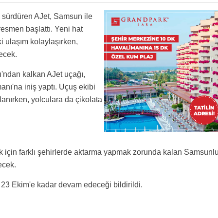
 kalkışlı izmir ve antalya başlatalabilir
e arapları görmeye gitmez
i sürdüren AJet, Samsun ile
rının uçuş planlarına eklenmesini bekliyoruz.
esmen başlattı. Yeni hat
i ulaşım kolaylaşırken,
ecek.
'ndan kalkan AJet uçağı,
ı'na iniş yaptı. Uçuş ekibi
ılanırken, yolculara da çikolata
k için farklı şehirlerde aktarma yapmak zorunda kalan Samsunl
ecek.
 23 Ekim'e kadar devam edeceği bildirildi.