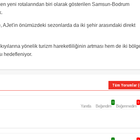
en yeni rotalarından biri olarak gösterilen Samsun-Bodrum
k.
, AJet'in önümüzdeki sezonlarda da iki şehir arasındaki direkt
ıyılarına yönelik turizm hareketliliğinin artması hem de iki bölg
ı hedefleniyor.
Tüm Yorumlar (
0
0
Yanıtla
Beğendim
Beğenmedim