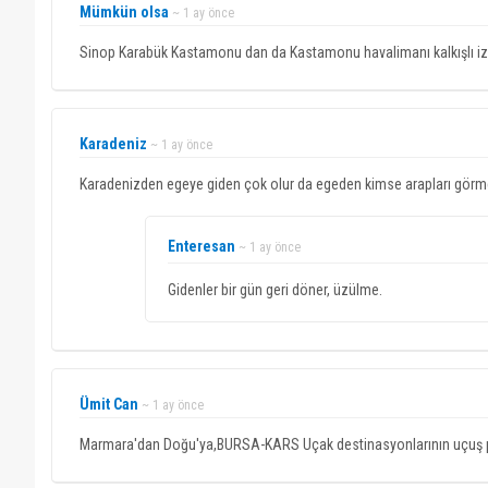
Mümkün olsa
~ 1 ay önce
Sinop Karabük Kastamonu dan da Kastamonu havalimanı kalkışlı izmi
Karadeniz
~ 1 ay önce
Karadenizden egeye giden çok olur da egeden kimse arapları gör
Enteresan
~ 1 ay önce
Gidenler bir gün geri döner, üzülme.
Ümit Can
~ 1 ay önce
Marmara'dan Doğu'ya,BURSA-KARS Uçak destinasyonlarının uçuş pl