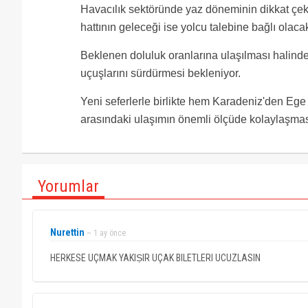
Havacılık sektöründe yaz döneminin dikkat çek
hattının geleceği ise yolcu talebine bağlı olaca
Beklenen doluluk oranlarına ulaşılması halinde
uçuşlarını sürdürmesi bekleniyor.
Yeni seferlerle birlikte hem Karadeniz'den Ege k
arasındaki ulaşımın önemli ölçüde kolaylaşmas
Yorumlar
Nurettin
~ 1 ay önce
HERKESE UÇMAK YAKIṢIR UÇAK BILETLERI UCUZLASIN