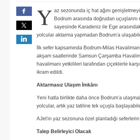
Sinop Karabük Kastamonu dan da Kastamonu havalimanı
Y
Karadenizden egeye giden çok olur da egeden kims
az sezonunda iç hat ağını genişletmey
Marmara'dan Doğu'ya,BURSA-KARS Uçak destinasyonla
Bodrum arasında doğrudan uçuşlarını r
sayesinde Karadeniz ile Ege arasındak
yolcular aktarma yapmadan Bodrum'a ulaşabil
İlk sefer kapsamında Bodrum-Milas Havalimanı
akşam saatlerinde Samsun Çarşamba Havaliman
havalimanı yetkilileri tarafından çiçeklerle karş
ikram edildi.
Aktarmasız Ulaşım İmkânı
Yeni hatla birlikte daha önce Bodrum'a ulaşma
yolcular, artık yaz tatiline tek uçuşla başlayabil
AJet'in yaz sezonuna özel planladığı seferlerin
Talep Belirleyici Olacak