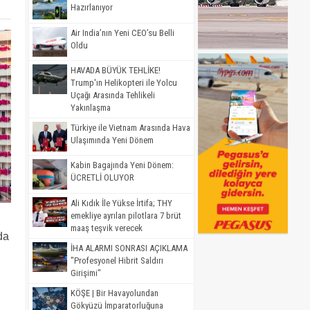
Hazırlanıyor
Air India’nın Yeni CEO’su Belli
Oldu
HAVADA BÜYÜK TEHLİKE!
Trump'ın Helikopteri ile Yolcu
Uçağı Arasında Tehlikeli
Yakınlaşma
Türkiye ile Vietnam Arasında Hava
Ulaşımında Yeni Dönem
Kabin Bagajında Yeni Dönem:
ÜCRETLİ OLUYOR
Ali Kıdık İle Yükse İrtifa; THY
emekliye ayrılan pilotlara 7 brüt
maaş teşvik verecek
da
İHA ALARMI SONRASI AÇIKLAMA
"Profesyonel Hibrit Saldırı
Girişimi"
KÖŞE | Bir Havayolundan
Gökyüzü İmparatorluğuna