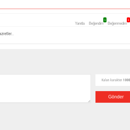
1
1
Yanıtla
Beğendim
Beğenmedim
retler...
Kalan karakter
1000
Gönder