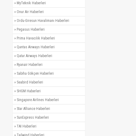
»
MyTeknik Haberleri
»
Onur Air Haberleri
»
Ordu-Giresun Havalimanı Haberleri
»
Pegasus Haberleri
»
Prima Havacılık Haberleri
»
Qantas Airways Haberleri
»
Qatar Airways Haberleri
»
Ryanair Haberleri
»
Sabiha Gökçen Haberleri
»
Seabird Haberleri
»
SHGM Haberleri
»
Singapore Airlines Haberleri
»
Star Alliance Haberleri
»
SunExpress Haberleri
»
TAI Haberleri
»
Tailwind Haberleri