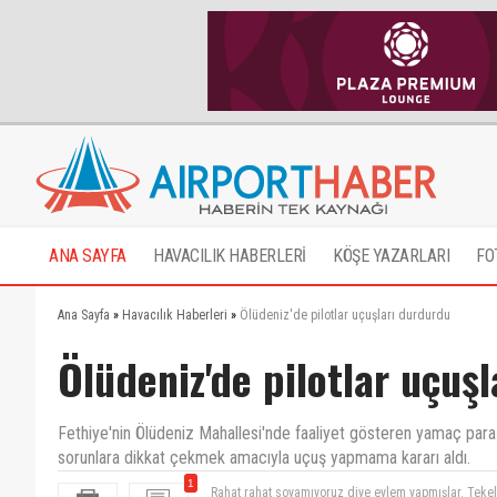
ANA SAYFA
HAVACILIK HABERLERİ
KÖŞE YAZARLARI
FO
Ana Sayfa
»
Havacılık Haberleri
»
Ölüdeniz'de pilotlar uçuşları durdurdu
Ölüdeniz'de pilotlar uçuş
Fethiye'nin Ölüdeniz Mahallesi'nde faaliyet gösteren yamaç paraşü
sorunlara dikkat çekmek amacıyla uçuş yapmama kararı aldı.
1
Rahat rahat soyamıyoruz diye eylem yapmışlar. Tekel fi