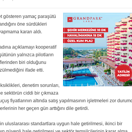
yet gösteren yamaç paraşütü
şandığını öne sürdükleri
yapmama kararı aldı.
adına açıklamayı kooperatif
ütünün yalnızca pilotların
flerinden biri olduğunu
özülmediğini ifade etti.
siklikleri, denetim sorunları,
e sektörün ciddi bir çıkmaza
 uçuş fiyatlarının altında satış yapılmasının işletmeleri zor durum
derlerinin her geçen gün arttığını dile getirdi.
 uluslararası standartlara uygun hale getirilmesi, ikinci bir
ın güvenli hale getirilmesi ve sektör temsilcilerinin karar alma