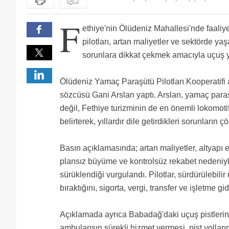
F
ethiye'nin Ölüdeniz Mahallesi'nde faali
pilotları, artan maliyetler ve sektörde ya
sorunlara dikkat çekmek amacıyla uçuş 
Ölüdeniz Yamaç Paraşütü Pilotları Kooperatifi 
sözcüsü Gani Arslan yaptı. Arslan, yamaç paraş
değil, Fethiye turizminin de en önemli lokomoti
belirterek, yıllardır dile getirdikleri sorunların ç
Basın açıklamasında; artan maliyetler, altyapı ek
plansız büyüme ve kontrolsüz rekabet nedeniyl
sürüklendiği vurgulandı. Pilotlar, sürdürülebilir
bıraktığını, sigorta, vergi, transfer ve işletme gi
Açıklamada ayrıca Babadağ'daki uçuş pistlerinin
ambulansın sürekli hizmet vermesi, pist yolların