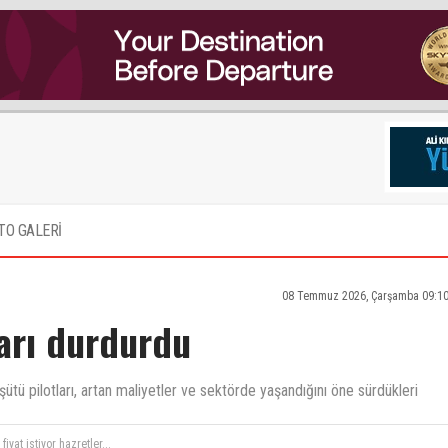
TO GALERİ
08 Temmuz 2026, Çarşamba 09:10
ları durdurdu
tü pilotları, artan maliyetler ve sektörde yaşandığını öne sürdükleri
yat istiyor hazretler...