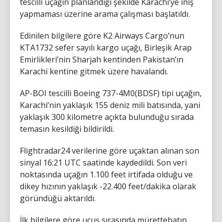
tescilli uçağın planlandığı şekilde Karachi’ye iniş
yapmaması üzerine arama çalışması başlatıldı.
Edinilen bilgilere göre K2 Airways Cargo’nun
KTA1732 sefer sayılı kargo uçağı, Birleşik Arap
Emirlikleri’nin Sharjah kentinden Pakistan’ın
Karachi kentine gitmek üzere havalandı.
AP-BOI tescilli Boeing 737-4M0(BDSF) tipi uçağın,
Karachi’nin yaklaşık 155 deniz mili batısında, yani
yaklaşık 300 kilometre açıkta bulunduğu sırada
temasın kesildiği bildirildi.
Flightradar24 verilerine göre uçaktan alınan son
sinyal 16:21 UTC saatinde kaydedildi. Son veri
noktasında uçağın 1.100 feet irtifada olduğu ve
dikey hızının yaklaşık -22.400 feet/dakika olarak
göründüğü aktarıldı.
İlk bilgilere göre uçuş sırasında mürettebatın