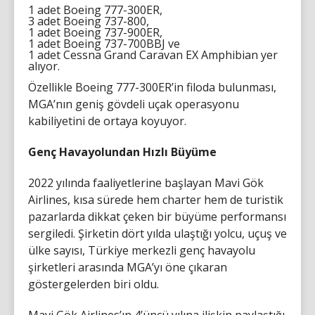
1 adet Boeing 777-300ER,
3 adet Boeing 737-800,
1 adet Boeing 737-900ER,
1 adet Boeing 737-700BBJ ve
1 adet Cessna Grand Caravan EX Amphibian yer
alıyor.
Özellikle Boeing 777-300ER’in filoda bulunması,
MGA’nın geniş gövdeli uçak operasyonu
kabiliyetini de ortaya koyuyor.
Genç Havayolundan Hızlı Büyüme
2022 yılında faaliyetlerine başlayan Mavi Gök
Airlines, kısa sürede hem charter hem de turistik
pazarlarda dikkat çeken bir büyüme performansı
sergiledi. Şirketin dört yılda ulaştığı yolcu, uçuş ve
ülke sayısı, Türkiye merkezli genç havayolu
şirketleri arasında MGA’yı öne çıkaran
göstergelerden biri oldu.
Mavi Gök Airlines’ın 4’üncü yılına ilişkin paylaştığı