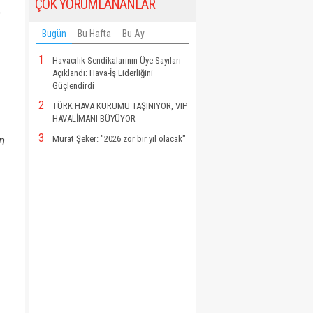
ÇOK YORUMLANANLAR
n
Bugün
Bu Hafta
Bu Ay
1
Havacılık Sendikalarının Üye Sayıları
Açıklandı: Hava-İş Liderliğini
Güçlendirdi
2
TÜRK HAVA KURUMU TAŞINIYOR, VIP
HAVALİMANI BÜYÜYOR
3
Murat Şeker: "2026 zor bir yıl olacak"
ün