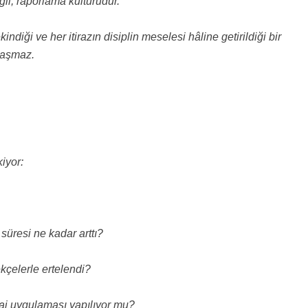
il, raporlama kültürüdür.
diği ve her itirazın disiplin meselesi hâline getirildiği bir
laşmaz.
iyor:
süresi ne kadar arttı?
ekçelerle ertelendi?
sai uygulaması yapılıyor mu?