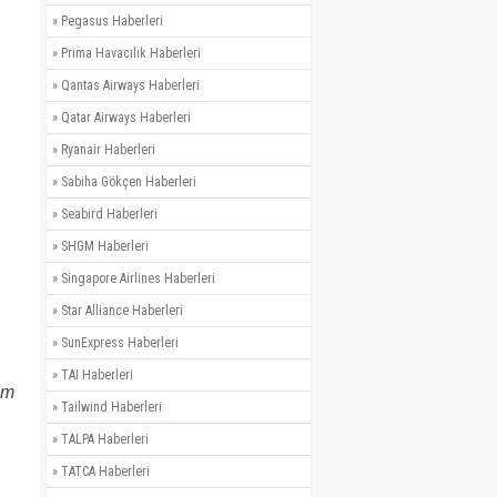
»
Pegasus Haberleri
»
Prima Havacılık Haberleri
»
Qantas Airways Haberleri
»
Qatar Airways Haberleri
»
Ryanair Haberleri
»
Sabiha Gökçen Haberleri
»
Seabird Haberleri
»
SHGM Haberleri
»
Singapore Airlines Haberleri
»
Star Alliance Haberleri
»
SunExpress Haberleri
»
TAI Haberleri
im
»
Tailwind Haberleri
»
TALPA Haberleri
»
TATCA Haberleri