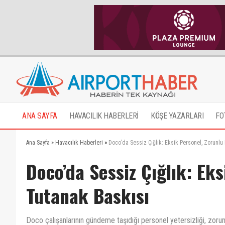
ANA SAYFA
HAVACILIK HABERLERİ
KÖŞE YAZARLARI
FO
Ana Sayfa
»
Havacılık Haberleri
»
Doco’da Sessiz Çığlık: Eksik Personel, Zorunlu
Doco’da Sessiz Çığlık: Ek
Tutanak Baskısı
Doco çalışanlarının gündeme taşıdığı personel yetersizliği, zorunl