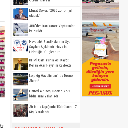
Ücreti" Davası
Murat Şeker: "2026 zor bir yıl
olacak"
ABD'den İran kararı: Yaptırımlar
kaldırıldı
Havacılık Sendikalarının Üye
Sayıları Açıklandı: Hava-İş
Liderliğini Güçlendirdi
DHMİ Camiasının Acı Kaybı:
Kenan Akar Hayatını Kaybetti
Leipzig Havalimanı'nda Drone
Alarmı!
United Airlines, Boeing 777X
İddialarını Yalanladı
Air India Uçağında Türbülans: 17
Kişi Yaralandı
öz