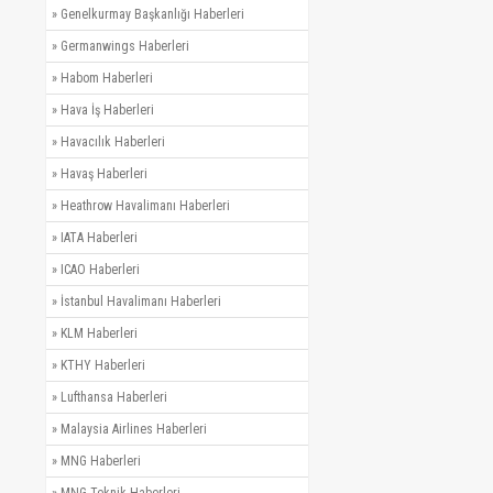
»
Genelkurmay Başkanlığı Haberleri
»
Germanwings Haberleri
»
Habom Haberleri
»
Hava İş Haberleri
»
Havacılık Haberleri
»
Havaş Haberleri
»
Heathrow Havalimanı Haberleri
»
IATA Haberleri
»
ICAO Haberleri
»
İstanbul Havalimanı Haberleri
»
KLM Haberleri
»
KTHY Haberleri
»
Lufthansa Haberleri
»
Malaysia Airlines Haberleri
»
MNG Haberleri
»
MNG Teknik Haberleri