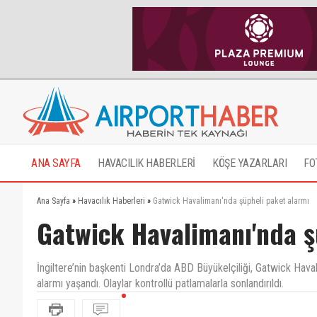
ANA SAYFA
HAVACILIK HABERLERİ
KÖŞE YAZARLARI
FO
Ana Sayfa
»
Havacılık Haberleri
»
Gatwick Havalimanı'nda şüpheli paket alarmı
Gatwick Havalimanı'nda ş
İngiltere’nin başkenti Londra’da ABD Büyükelçiliği, Gatwick Hav
alarmı yaşandı. Olaylar kontrollü patlamalarla sonlandırıldı.