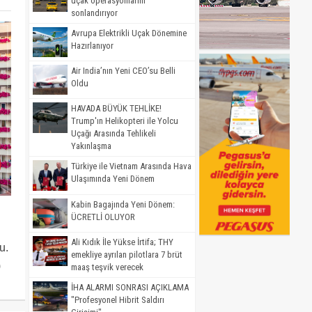
uçak operasyonlarını
sonlandırıyor
Avrupa Elektrikli Uçak Dönemine
Hazırlanıyor
Air India’nın Yeni CEO’su Belli
Oldu
HAVADA BÜYÜK TEHLİKE!
Trump'ın Helikopteri ile Yolcu
Uçağı Arasında Tehlikeli
Yakınlaşma
Türkiye ile Vietnam Arasında Hava
Ulaşımında Yeni Dönem
Kabin Bagajında Yeni Dönem:
ÜCRETLİ OLUYOR
Ali Kıdık İle Yükse İrtifa; THY
u.
emekliye ayrılan pilotlara 7 brüt
)
maaş teşvik verecek
İHA ALARMI SONRASI AÇIKLAMA
"Profesyonel Hibrit Saldırı