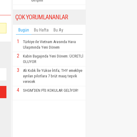
Girişimi"
ÇOK YORUMLANANLAR
Bugün
Bu Hafta
Bu Ay
1
Türkiye ile Vietnam Arasında Hava
Ulaşımında Yeni Dönem
2
Kabin Bagajında Yeni Dönem: ÜCRETLİ
OLUYOR
3
Ali Kıdık İle Yükse İrtifa; THY emekliye
ayrılan pilotlara 7 brüt maaş teşvik
verecek
4
SHGM'DEN PİS KOKULAR GELİYOR!