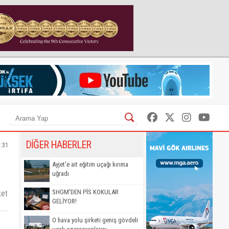
DİĞER HABERLER
1:31
Ayjet'e ait eğitim uçağı kırıma
uğradı
SHGM'DEN PİS KOKULAR
ket
GELİYOR!
O hava yolu şirketi geniş gövdeli