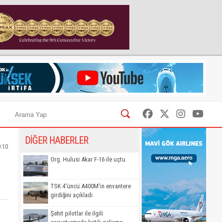
DİĞER HABERLER
0:10
Org. Hulusi Akar F-16 ile uçtu
TSK 4'üncü A400M'in envantere
girdiğini açıkladı
Şehit pilotlar ile ilgili