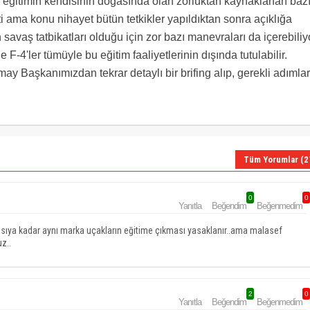
eğitimin kendisinin doğasında olan zorluktan kaynaklanan baz
şti ama konu nihayet bütün tetkikler yapıldıktan sonra açıklığa
vaş tatbikatları olduğu için zor bazı manevraları da içerebiliyo
F-4'ler tümüyle bu eğitim faaliyetlerinin dışında tutulabilir.
Başkanımızdan tekrar detaylı bir brifing alıp, gerekli adımlar
Tüm Yorumlar (2
0
0
Yanıtla
Beğendim
Beğenmedim
asıya kadar aynı marka uçakların eğitime çıkması yasaklanır..ama malasef
z..
2
0
Yanıtla
Beğendim
Beğenmedim