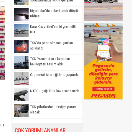
soruşturmada kritik gelişme
Diyarbakır'da askeri uçak düştü
iddiası
Kara Kuvvetleri'ne 16 yeni milli
İHA
TSK’da pilot olmanın şartları
açıklandı
TSK Yunanistan'a kaçırılan
helikopteri teslim aldı
Orgeneral Akar eğitim uçuşunda
NATO uçağı Türk hava sahasında
TSK pilotlardan 'oksijen parası'
alacak
an
ÇOK YORUMLANANLAR