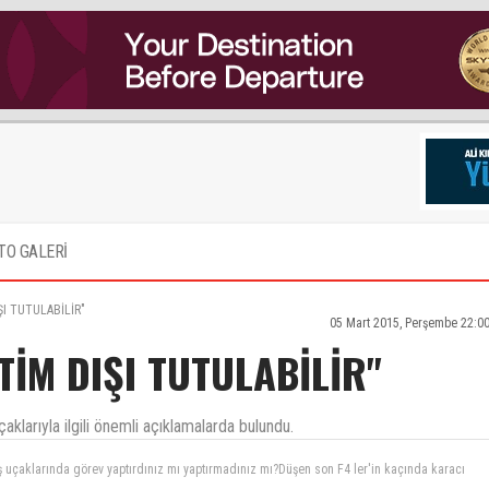
TO GALERİ
ŞI TUTULABİLİR"
05 Mart 2015, Perşembe 22:0
TİM DIŞI TUTULABİLİR"
arıyla ilgili önemli açıklamalarda bulundu.
ş uçaklarında görev yaptırdınız mı yaptırmadınız mı?Düşen son F4 ler'in kaçında karacı