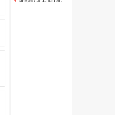
9
SunExpress’ten rekor hafta sonu