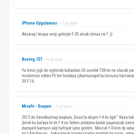
iPhone Uygulaması
~ 11 yıl önce
Aksaray'ı kiraya verip geliriyle F-35 alsak olmaz mi ? :))
Boeing 727
~ 11 yıl önce
Ya Izmir çigli de egitimde kullanilan 50 senelik T38 ler ne olacak 
modernize edilen F5 leri hurdaya çikarmasaydi bu bosuna harcana
30 F-16.
Misafir - Duayen
~ 11 yıl önce
2013 de Genelkurmay başkanı, Sivas'ta düşen f-4 ile ilgili " Kaza ta
Şimdi bu kafaya tır ile f-4 ün farkını anlatana kadar yaşanacak zam
damperli kamyon alıp hafriyat işine girelim.. Mevcut f 4 lerin de ar
bir f 4 kullansın... bakın kanal İstanbul kadar mantıklı bir proje..