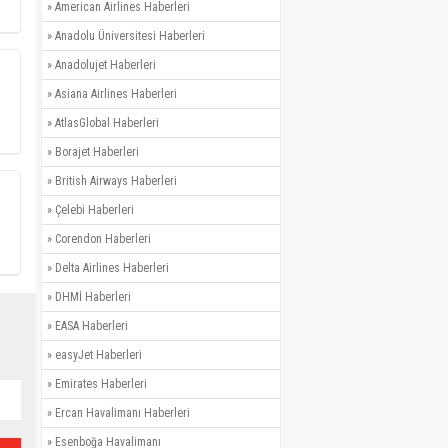
»
American Airlines Haberleri
»
Anadolu Üniversitesi Haberleri
»
Anadolujet Haberleri
»
Asiana Airlines Haberleri
»
AtlasGlobal Haberleri
»
Borajet Haberleri
»
British Airways Haberleri
»
Çelebi Haberleri
»
Corendon Haberleri
»
Delta Airlines Haberleri
»
DHMİ Haberleri
»
EASA Haberleri
»
easyJet Haberleri
»
Emirates Haberleri
»
Ercan Havalimanı Haberleri
»
Esenboğa Havalimanı