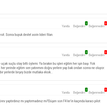
1
0
Yanıtla
Beğendim
Beğenmedim
it. Sonra buyuk devlet asrin lideri filan.
3
0
Yanıtla
Beğendim
Beğenmedim
ak suçlu olay bitti öylemi. Ya bırakın bu işleri eğitim her işin başı. Yok
er yerinde eğitim sen yatırımını doğru yerlere yap bak ondan sonra ne oluyor.
ir yerlerde birşey bizde mutlaka eksik...
2
0
Yanıtla
Beğendim
Beğenmedim
rev yaptırdınız mı yaptırmadınız mı?Düşen son F4 ler'in kaçında karacı pilot