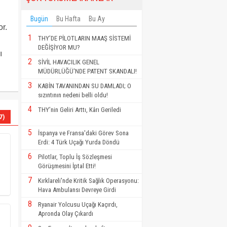
ı
Bugün
Bu Hafta
Bu Ay
r.
1
THY’DE PİLOTLARIN MAAŞ SİSTEMİ
DEĞİŞİYOR MU?
ı
2
SİVİL HAVACILIK GENEL
MÜDÜRLÜĞÜ'NDE PATENT SKANDALI!
3
KABİN TAVANINDAN SU DAMLADI; O
sızıntının nedeni belli oldu!
4
THY’nin Geliri Arttı, Kârı Geriledi
7)
5
İspanya ve Fransa'daki Görev Sona
Erdi: 4 Türk Uçağı Yurda Döndü
6
Pilotlar, Toplu İş Sözleşmesi
Görüşmesini İptal Etti!
7
Kırklareli'nde Kritik Sağlık Operasyonu:
Hava Ambulansı Devreye Girdi
8
Ryanair Yolcusu Uçağı Kaçırdı,
Apronda Olay Çıkardı