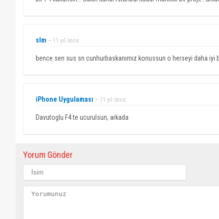
slm
~ 11 yıl önce
bence sen sus sn cunhurbaskanımız konussun o herseyi daha iyi bili
iPhone Uygulaması
~ 11 yıl önce
Davutoglu F4 te ucurulsun, arkada
Yorum Gönder