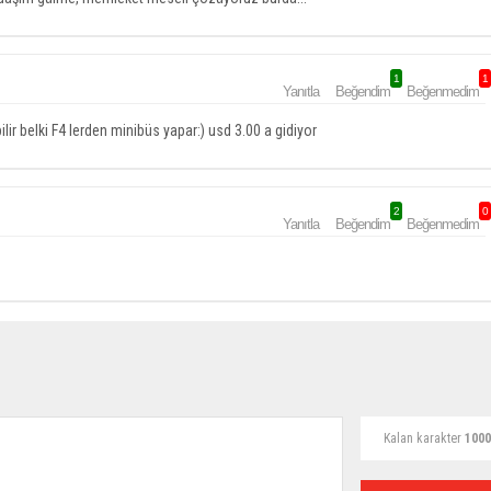
1
1
Yanıtla
Beğendim
Beğenmedim
r belki F4 lerden minibüs yapar:) usd 3.00 a gidiyor
2
0
Yanıtla
Beğendim
Beğenmedim
Kalan karakter
1000