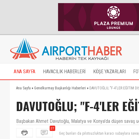
ANA SAYFA
HAVACILIK HABERLERİ
KÖŞE YAZARLARI
FO
Ana Sayfa
»
Genelkurmay Başkanlığı Haberleri
»
DAVUTOĞLU; "F-4'LER EĞİTİM DI
DAVUTOĞLU; "F-4'LER EĞİ
Başbakan Ahmet Davutoğlu, Malatya ve Konya'da düşen savaş uçakl
27
Geç bunları da pilotsuzluktan karacı subaylara sava