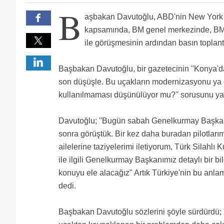
pilot vardı?
Aksaray'ı kiraya verip geliriyle F-35 alsak olmaz mi ? 
B
Ya Izmir çigli de egitimde kullanilan 50 senelik T3
aşbakan Davutoğlu, ABD'nin New York 
Konyadaki modernize edilen F5 leri hurdaya çikarm
2013 de Genelkurmay başkanı, Sivas'ta düşen f-4 ile i
ise 27 senede 30 F-16.
Şimdi bu kafaya tır ile f-4 ün farkını anlatana kada
bence sen sus sn cunhurbaskanımız konussun o hersey
kapsamında, BM genel merkezinde, BM
damperli kamyon alıp hafriyat işine girelim.. Mevcut 
Davutoglu F4 te ucurulsun, arkada
ile görüşmesinin ardından basın toplant
birleşsin bir f 4 kullansın... bakın kanal İstanbul k
Ben bu cahilliğimle bile bir uçak düşmüşse nedeen d
cahilliğin makbul uygulamaların mantık dışı olduğu bi
HER YONUYLE CEHALET KOKAN BU ACIKLAMAYI KINI
1 Aksarayin insa maliyeti yaklasik olarak 20 Boeing F
Başbakan Davutoğlu, bir gazetecinin ''Konya'd
Pilotaj hatası gözardı edilemez. Bunu kafanıza sokun 
son düşüşle. Bu uçakların modernizasyonu ya 
kahramanmış yok cengâver miş miş mişte mişmiş. Eği
oluyor. F16 da Düşüyor F18 de veya diğer tüm Uçaklar.
kullanılmaması düşünülüyor mu?'' sorusunu yan
Davutoğlu; ''Bugün sabah Genelkurmay Başkan
sonra görüştük. Bir kez daha buradan pilotları
ailelerine taziyelerimi iletiyorum, Türk Silahlı 
ile ilgili Genelkurmay Başkanımız detaylı bir bi
konuyu ele alacağız" Artık Türkiye'nin bu anla
dedi.
Başbakan Davutoğlu sözlerini şöyle sürdürdü; 