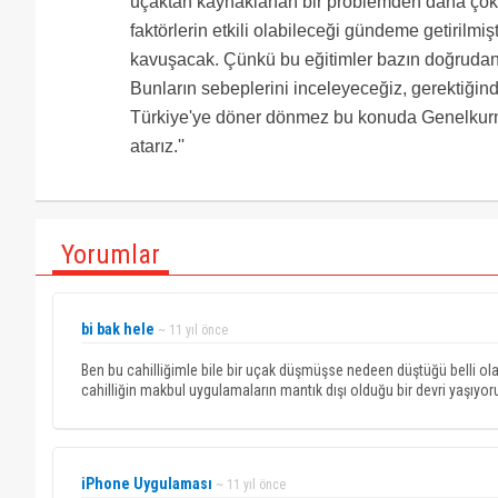
uçaktan kaynaklanan bir problemden daha çok 
faktörlerin etkili olabileceği gündeme getirilmi
kavuşacak. Çünkü bu eğitimler bazın doğrudan sa
Bunların sebeplerini inceleyeceğiz, gerektiğinde 
Türkiye'ye döner dönmez bu konuda Genelkurmay 
atarız.''
Yorumlar
bi bak hele
~ 11 yıl önce
Ben bu cahilliğimle bile bir uçak düşmüşse nedeen düştüğü belli ol
cahilliğin makbul uygulamaların mantık dışı olduğu bir devri yaşıyoru
iPhone Uygulaması
~ 11 yıl önce