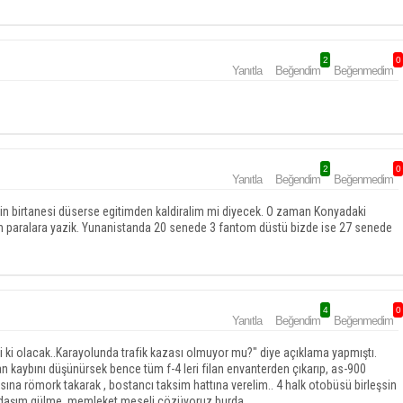
2
0
Yanıtla
Beğendim
Beğenmedim
2
0
Yanıtla
Beğendim
Beğenmedim
yarin birtanesi düserse egitimden kaldiralim mi diyecek. O zaman Konyadaki
n paralara yazik. Yunanistanda 20 senede 3 fantom düstü bizde ise 27 senede
4
0
Yanıtla
Beğendim
Beğenmedim
bi ki olacak..Karayolunda trafik kazası olmuyor mu?" diye açıklama yapmıştı.
an kaybını düşünürsek bence tüm f-4 leri filan envanterden çıkarıp, as-900
kasına römork takarak , bostancı taksim hattına verelim.. 4 halk otobüsü birleşsin
.arkadaşım gülme, memleket meseli çözüyoruz burda...