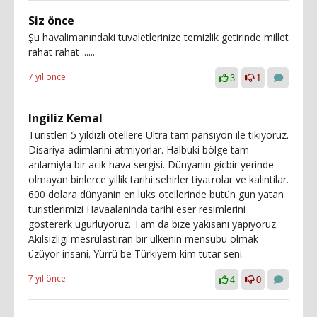
Siz önce
Şu havalimanındaki tuvaletlerinize temizlik getirinde millet
rahat rahat ......
7 yıl önce
3
1
Ingiliz Kemal
Turistleri 5 yildizli otellere Ultra tam pansiyon ile tikiyoruz.
Disariya adimlarini atmiyorlar. Halbuki bölge tam
anlamiyla bir acik hava sergisi. Dünyanin gicbir yerinde
olmayan binlerce yillik tarihi sehirler tiyatrolar ve kalintilar.
600 dolara dünyanin en lüks otellerinde bütün gün yatan
turistlerimizi Havaalaninda tarihi eser resimlerini
göstererk ugurluyoruz. Tam da bize yakisani yapiyoruz.
Akilsizligi mesrulastiran bir ülkenin mensubu olmak
üzüyor insani. Yürrü be Türkiyem kim tutar seni.
7 yıl önce
4
0