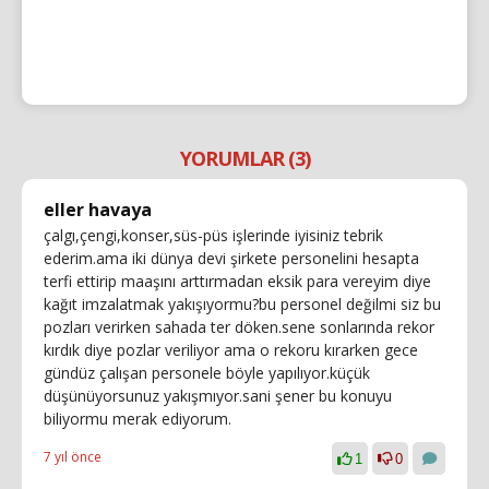
YORUMLAR (3)
eller havaya
çalgı,çengi,konser,süs-püs işlerinde iyisiniz tebrik
ederim.ama iki dünya devi şirkete personelini hesapta
terfi ettirip maaşını arttırmadan eksik para vereyim diye
kağıt imzalatmak yakışıyormu?bu personel değilmi siz bu
pozları verirken sahada ter döken.sene sonlarında rekor
kırdık diye pozlar veriliyor ama o rekoru kırarken gece
gündüz çalışan personele böyle yapılıyor.küçük
düşünüyorsunuz yakışmıyor.sani şener bu konuyu
biliyormu merak ediyorum.
7 yıl önce
1
0