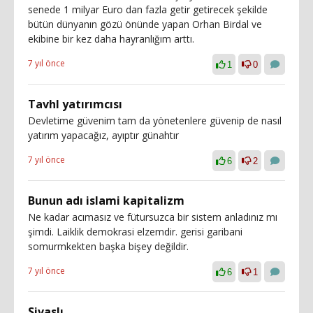
senede 1 milyar Euro dan fazla getir getirecek şekilde
bütün dünyanın gözü önünde yapan Orhan Birdal ve
ekibine bir kez daha hayranlığım arttı.
7 yıl önce
1
0
Tavhl yatırımcısı
Devletime güvenim tam da yönetenlere güvenip de nasıl
yatırım yapacağız, ayıptır günahtır
7 yıl önce
6
2
Bunun adı islami kapitalizm
Ne kadar acımasız ve fütursuzca bir sistem anladınız mı
şimdi. Laiklik demokrasi elzemdir. gerisi garibani
somurmkekten başka bişey değildir.
7 yıl önce
6
1
Sivaslı