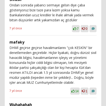
Ondan sonrada yabancı sermaye gelsin diye çaba
gösteriyoruz bize taze para lazım yoksa kamu
Bankalarından ucuz krediler le ihale almak yada vermek
bitsin düşsünler artık yakamızdan aç gözlüler
7 yıl önce
7
0
mafaky
DHMİ geçirse geçirse havalimanlarını "çok KESKİN" bir
denetlemeden geçirebilir. Hiçbir liyakati, doğru dürüst sivil
havacılık bilgisi, havalimanlarının işleyiş ve yönetimi
konusunda hiçbir ciddi bilgisi olmayan, tek meziyeti
iktidar partisi şakşakçılığı olan bir kişi hesapta IGA'dan
resmen ATILDI ancak 1.5 yıl sonrasında DHMİ'ye genel
müdür yapıldı (tepeden inme bir şekilde)!... Doğru, böyle
işler ancak MUZ Cumhuriyetlerinde olabilir.
7 yıl önce
14
1
Wuhahahah