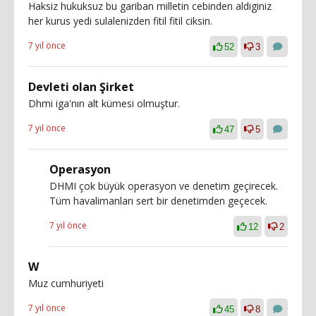
Haksiz hukuksuz bu gariban milletin cebinden aldiginiz
her kurus yedi sulalenizden fitil fitil ciksin.
7 yıl önce
52
3
Devleti olan Şirket
Dhmi iga'nın alt kümesi olmuştur.
7 yıl önce
47
5
Operasyon
DHMI çok büyük operasyon ve denetim geçirecek.
Tüm havalimanları sert bir denetimden geçecek.
7 yıl önce
12
2
W
Muz cumhuriyeti
7 yıl önce
45
8