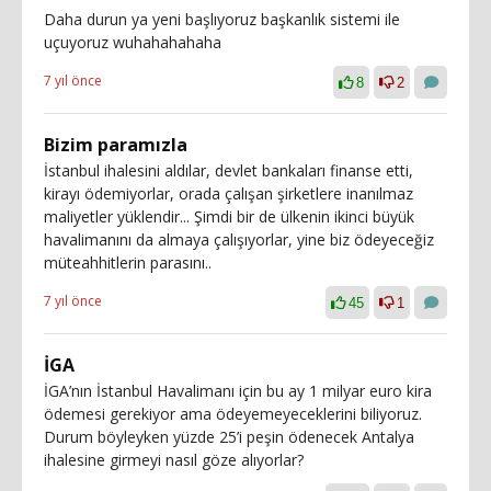
Daha durun ya yeni başlıyoruz başkanlık sistemi ile
uçuyoruz wuhahahahaha
7 yıl önce
8
2
Bizim paramızla
İstanbul ihalesini aldılar, devlet bankaları finanse etti,
kirayı ödemiyorlar, orada çalışan şirketlere inanılmaz
maliyetler yüklendir... Şimdi bir de ülkenin ikinci büyük
havalimanını da almaya çalışıyorlar, yine biz ödeyeceğiz
müteahhitlerin parasını..
7 yıl önce
45
1
İGA
İGA’nın İstanbul Havalimanı için bu ay 1 milyar euro kira
ödemesi gerekiyor ama ödeyemeyeceklerini biliyoruz.
Durum böyleyken yüzde 25’i peşin ödenecek Antalya
ihalesine girmeyi nasıl göze alıyorlar?