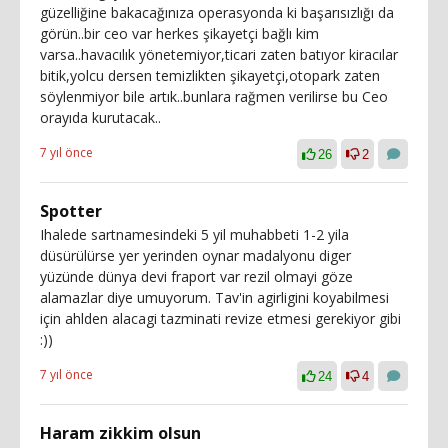
güzelliğine bakacağınıza operasyonda ki başarısızlığı da
görün..bir ceo var herkes şikayetçi bağlı kim
varsa..havacılık yönetemiyor,ticari zaten batıyor kiracılar
bitik,yolcu dersen temizlikten şikayetçi,otopark zaten
söylenmiyor bile artık..bunlara rağmen verilirse bu Ceo
orayıda kurutacak..
7 yıl önce
26
2
Spotter
Ihalede sartnamesindeki 5 yil muhabbeti 1-2 yila
düsürülürse yer yerinden oynar madalyonu diger
yüzünde dünya devi fraport var rezil olmayi göze
alamazlar diye umuyorum. Tav'in agirligini koyabilmesi
için ahlden alacagi tazminati revize etmesi gerekiyor gibi
:))
7 yıl önce
24
4
Haram zikkim olsun