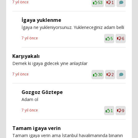
7 yıl önce
53
1
İgaya yuklenme
İgaya ne yukleniyorsunuz. Yukleneceginiz adam belli
7 yıl önce
5
6
Karşıyakalı
Demek ki igaya gidecek yine anlaştılar
7 yıl önce
30
2
Gozgoz Göztepe
Adam ol
7 yıl önce
1
9
Tamam igaya verin
Tamam igaya verin ama İstanbul havalimanında binanın