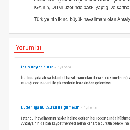
İGA'nın, DHMİ üzerinde baskı yaptığı ve şartna
Türkiye’nin ikinci büyük havalimanı olan Antal
Yorumlar
İga burayıda alırsa
~ 7 yıl önce
İga burayıda alırsa İstanbul havalimanından daha kötü yöneteceği a
atadığı ceo nedeni ile şikayetlerin üstesinden gelemiyor
Lütfen iga bu CEO’su ile girmesin
~ 7 yıl önce
İstanbul havalimanını hedef haline getiren her röportajında hükümet
Antalya’nın da kan kaybetmemesi adına kenarda dursun bence ihale