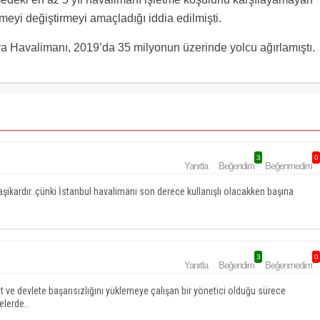
meyi değiştirmeyi amaçladığı iddia edilmişti.
ya Havalimanı, 2019’da 35 milyonun üzerinde yolcu ağırlamıştı.
3
0
Yanıtla
Beğendim
Beğenmedim
şikardır..çünki İstanbul havalimanı son derece kullanışlı olacakken başına
3
0
Yanıtla
Beğendim
Beğenmedim
 ve devlete başarısızlığını yüklemeye çalışan bir yönetici olduğu sürece
lerde..