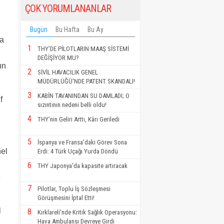
ÇOK YORUMLANANLAR
Bugün
Bu Hafta
Bu Ay
pa
1
THY’DE PİLOTLARIN MAAŞ SİSTEMİ
DEĞİŞİYOR MU?
ın
2
SİVİL HAVACILIK GENEL
MÜDÜRLÜĞÜ'NDE PATENT SKANDALI!
3
KABİN TAVANINDAN SU DAMLADI; O
f
sızıntının nedeni belli oldu!
4
THY’nin Geliri Arttı, Kârı Geriledi
5
İspanya ve Fransa'daki Görev Sona
nel
Erdi: 4 Türk Uçağı Yurda Döndü
6
THY Japonya'da kapasite artıracak
e
7
Pilotlar, Toplu İş Sözleşmesi
Görüşmesini İptal Etti!
l
8
Kırklareli'nde Kritik Sağlık Operasyonu:
Hava Ambulansı Devreye Girdi