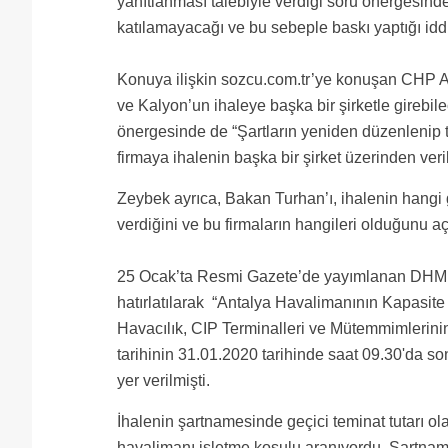
yanıtlanması talebiyle verdiği soru önergesinde
katılamayacağı ve bu sebeple baskı yaptığı idd
Konuya ilişkin sozcu.com.tr’ye konuşan CHP An
ve Kalyon’un ihaleye başka bir şirketle girebil
önergesinde de “Şartların yeniden düzenlenip t
firmaya ihalenin başka bir şirket üzerinden veri
Zeybek ayrıca, Bakan Turhan’ı, ihalenin hangi ge
verdiğini ve bu firmaların hangileri olduğunu a
25 Ocak’ta Resmi Gazete’de yayımlanan DHMİ k
hatırlatılarak “Antalya Havalimanının Kapasite A
Havacılık, CIP Terminalleri ve Mütemmimlerinin 
tarihinin 31.01.2020 tarihinde saat 09.30'da sona
yer verilmişti.
İhalenin şartnamesinde geçici teminat tutarı ola
havalimanı işletme koşulu aranıyordu. Şartnam