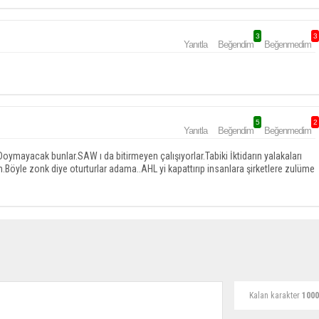
3
3
Yanıtla
Beğendim
Beğenmedim
5
2
Yanıtla
Beğendim
Beğenmedim
ymayacak bunlar.SAW ı da bitirmeyen çalışıyorlar.Tabiki İktidarın yalakaları
.Böyle zonk diye oturturlar adama..AHL yi kapattırıp insanlara şirketlere zulüme
Kalan karakter
1000