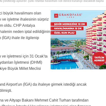
tajında hükümet ve devlete başarısızlığını yüklemeye çalışan bir yönetici olduğu sürece
sun bence ihalelerde..
asıl yediler.Doymayacak bunlar.SAW ı da bitirmeyen çalışıyorlar.Tabiki İktidarın
nci büyük havalimanı olan
decekler.Yemezler arkadaşım.Böyle zonk diye oturturlar adama..AHL yi kapattırıp insanlara
tü yöneteceği aşikardır..çünki İstanbul havalimanı son derece kullanışlı olacakken başına
 böyle yersiniz.
iyor
 ve işletme ihalesinin sürpriz
dem oldu. CHP Antalya
halenin neden iptal edildiğinin
(İGA) ihale ile ilgilenip
ı ve işletmesi için 31 Ocak’ta
ydanları İşletmesi (DHMİ)
rkiye Büyük Millet Meclisi
and Airport'un (İGA) da ihaleye girmek istediği ancak
ilmişti.
rma ve Altyapı Bakanı Mehmet Cahit Turhan tarafından