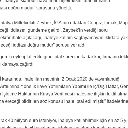
 “İhaleye İstanbul Havalimanı işletmesini alan firmanın
iası doğru mudur” sorusunu yöneltti.
talya Milletvekili Zeybek, İGA’nın ortakları Cengiz, Limak, Ma
eceği iddiasını gündeme getirdi. Zeybek’in verdiği soru
ekrar ihale açılacağı, ihaleye katılım sağlayamayan iktidara yak
leceği iddiası doğru mudur” sorusu yer aldı.
rekçeyle iptal edildiğini, iptal sürecine kadar kaç firmanın tekli
çıklamaya çağırdı.
ararında, ihale ilan metninin 2 Ocak 2020’de yayımlandığı
rtırımına Yönelik İlave Yatırımların Yapımı İle İç/Dış Hatlar, Ge
İşletme Haklarının Kiraya Verilmesi ihalesine ilişkin teklif alma
 ereceği bildirilen söz konusu ihale iptal edilmiştir.” ifadelerin
rak 40 milyon euro isteniyor, ihaleye katılabilmek için en az 5 yı
edeki en az 5 yıl havalimanı işletme koşulunu karşılayamayan