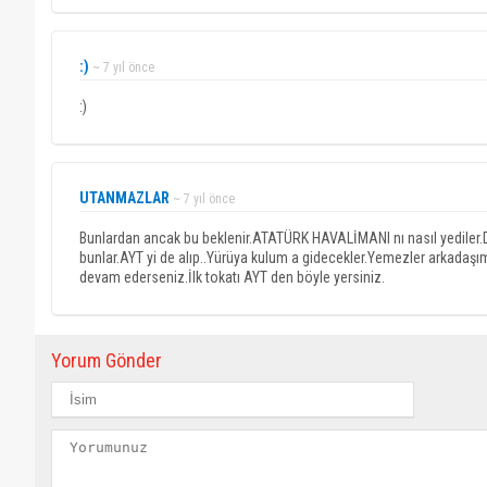
:)
~ 7 yıl önce
:)
UTANMAZLAR
~ 7 yıl önce
Bunlardan ancak bu beklenir.ATATÜRK HAVALİMANI nı nasıl yediler.Do
bunlar.AYT yi de alıp..Yürüya kulum a gidecekler.Yemezler arkadaşım
devam ederseniz.İlk tokatı AYT den böyle yersiniz.
Yorum Gönder