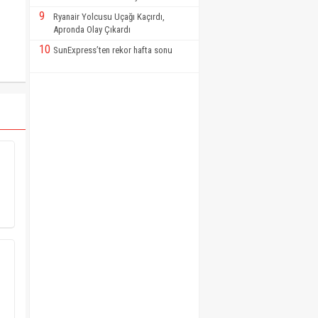
9
Ryanair Yolcusu Uçağı Kaçırdı,
Apronda Olay Çıkardı
10
SunExpress’ten rekor hafta sonu