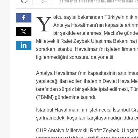
İstanbul havalimanını hedef haline getiren her röpor
Antalya’nın da kan kaybetmemesi adına kenarda dur
:)
Y
Bunlardan ancak bu beklenir.ATATÜRK HAVALİMANI nı n
olcu sayısı bakımından Türkiye'nin iki
yalakaları bunlar.AYT yi de alıp..Yürüya kulum a gi
İga burayıda alırsa İstanbul havalimanından daha kö
şirketlere zulüme devam ederseniz.İlk tokatı AYT den
atadığı ceo nedeni ile şikayetlerin üstesinden gelem
Antalya Havalimanı'nın kapasite artırımı
bir şekilde ertelenmesi Meclis'te gün
Milletvekili Rafet Zeybek Ulaştırma Bakanı'na i
sorarken İstanbul Havalimanı'nı işleten firmanın 
ilgilenmediğini sorusunu da yöneltti.
Antalya Havalimanı'nın kapasitesinin artırılmas
yapılacağı ilan edilen ihalenin Devlet Hava Me
tarafından sürpriz bir şekilde iptal edilmesi, Tü
(TBMM) gündemine taşındı.
İstanbul Havalimanı'nın işletmecisi İstanbul Gr
şartnamedeki koşulları karşılayamadığı iddia ed
CHP Antalya Milletvekili Rafet Zeybek, Ulaştı