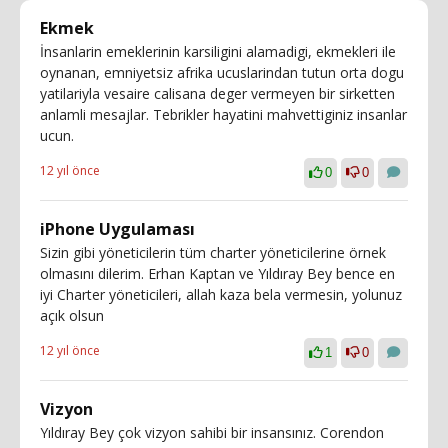
Ekmek
İnsanlarin emeklerinin karsiligini alamadigi, ekmekleri ile
oynanan, emniyetsiz afrika ucuslarindan tutun orta dogu
yatilariyla vesaire calisana deger vermeyen bir sirketten
anlamli mesajlar. Tebrikler hayatini mahvettiginiz insanlar
ucun.
12 yıl önce
0
0
iPhone Uygulaması
Sizin gibi yöneticilerin tüm charter yöneticilerine örnek
olmasını dilerim. Erhan Kaptan ve Yıldıray Bey bence en
iyi Charter yöneticileri, allah kaza bela vermesin, yolunuz
açık olsun
12 yıl önce
1
0
Vizyon
Yıldıray Bey çok vizyon sahibi bir insansınız. Corendon