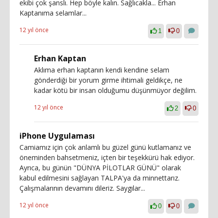
ekibi çok şanslı. Hep böyle kalın. Sağlıcakla... Erhan
Kaptanıma selamlar...
12 yıl önce
1
0
Erhan Kaptan
Aklıma erhan kaptanın kendi kendine selam
gönderdiği bir yorum girme ihtimali geldikçe, ne
kadar kötü bir insan olduğumu düşünmüyor değilim.
12 yıl önce
2
0
iPhone Uygulaması
Camiamız için çok anlamlı bu güzel günü kutlamanız ve
öneminden bahsetmeniz, içten bir teşekkürü hak ediyor.
Ayrıca, bu günün "DÜNYA PİLOTLAR GÜNÜ" olarak
kabul edilmesini sağlayan TALPA'ya da minnettarız.
Çalışmalarının devamını dileriz. Saygılar...
12 yıl önce
0
0