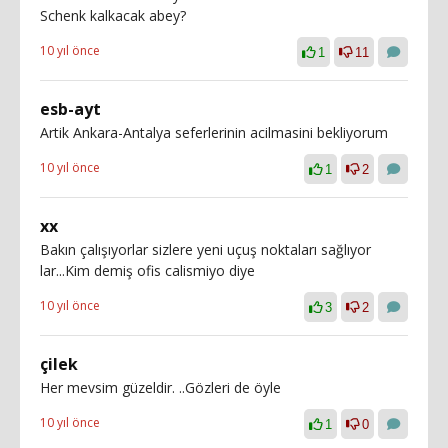
Schenk kalkacak abey?
10 yıl önce
1
11
esb-ayt
Artik Ankara-Antalya seferlerinin acilmasini bekliyorum
10 yıl önce
1
2
xx
Bakın çalışıyorlar sizlere yeni uçuş noktaları sağlıyor
lar...Kim demiş ofis calismiyo diye
10 yıl önce
3
2
çilek
Her mevsim güzeldir. ..Gözleri de öyle
10 yıl önce
1
0