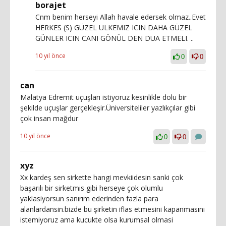
borajet
Cnm benim herseyi Allah havale edersek olmaz..Evet
HERKES (S) GÜZEL ULKEMIZ ICIN DAHA GÜZEL
GÜNLER ICIN CANI GÖNÜL DEN DUA ETMELI. ..
10 yıl önce
0
0
can
Malatya Edremit uçuşları istiyoruz kesinlikle dolu bir
şekilde uçuşlar gerçekleşir.Üniversiteliler yazlıkçılar gibi
çok insan mağdur
10 yıl önce
0
0
xyz
Xx kardeş sen sirkette hangi mevkiidesin sanki çok
başarılı bir sirketmis gibi herseye çok olumlu
yaklasiyorsun sanırım ederinden fazla para
alanlardansin.bizde bu şirketin iflas etmesini kapanmasını
istemiyoruz ama kucukte olsa kurumsal olmasi