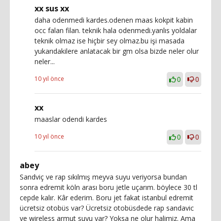
xx sus xx
daha odenmedi kardes.odenen maas kokpit kabin
occ falan filan. teknik hala odenmedi.yanlıs yoldalar
teknik olmaz ise hiçbir sey olmaz.bu işi masada
yukarıdakilere anlatacak bir gm olsa bizde neler olur
neler...
10 yıl önce
0
0
xx
maaslar odendi kardes
10 yıl önce
0
0
abey
Sandviç ve rap sıkılmış meyva suyu veriyorsa bundan
sonra edremit köln arası boru jetle uçarım. böylece 30 tl
cepde kalır. Kâr ederim. Boru jet fakat istanbul edremit
ücretsiz otobüs var? Ücretsiz otobüsdede rap sandavic
ve wireless armut suyu var? Yoksa ne olur halimiz. Ama