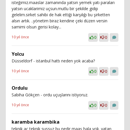
isteğimiz.maaslar zamanında yatsın yemek yatı paraları
yatsın ucaklarimiz uçsun.mutlu bir şekilde gidip
gelelim.sirket sahibi de hak ettiği karşılığı bu şirketten
alsın artık. ..yönetim biraz kendine çeki düzen versin
samimi olsun gerisi kolay...
10 yıl önce
0
0
Yolcu
Düsseldorf - istanbul hattı neden yok acaba?
10 yıl önce
0
0
Ordulu
Sabiha Gökçen - ordu uçuşlarını istiyoruz.
10 yıl önce
0
0
karamba karambika
teknik aç teknik sussuz bu nedir maaş hala yok. yatan