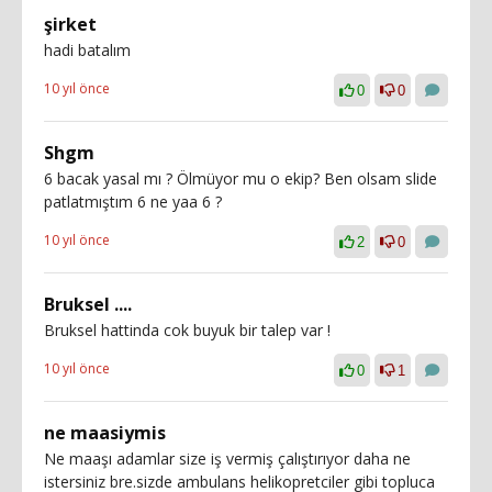
şirket
hadi batalım
10 yıl önce
0
0
Shgm
6 bacak yasal mı ? Ölmüyor mu o ekip? Ben olsam slide
patlatmıştım 6 ne yaa 6 ?
10 yıl önce
2
0
Bruksel ....
Bruksel hattinda cok buyuk bir talep var !
10 yıl önce
0
1
ne maasiymis
Ne maaşı adamlar size iş vermiş çalıştırıyor daha ne
istersiniz bre.sizde ambulans helikopretciler gibi topluca