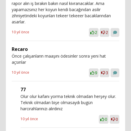
rapor alın iş bırakın bakın nasıl kivranacaklar. Ama
yapamazsınız her koyun kendi bacağından asilir
zihniyetindeki koyunları tekeer tekeeer bacaklarından
asarlar.
10 yıl önce
2
2
Recaro
Önce çalışanların maaşını ödesinler sonra yeni hat
açsınlar
10 yıl önce
9
3
77
Olur olur kafanı yorma teknik olmadan herşey olur.
Teknik olmadan bişe olmasaydı bugün
harcırahlarınızı alırdınız
10 yıl önce
0
0