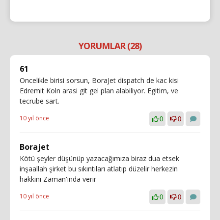
YORUMLAR (28)
61
Oncelikle birisi sorsun, BoraJet dispatch de kac kisi
Edremit Koln arasi git gel plan alabiliyor. Egitim, ve
tecrube sart.
10 yıl önce
0
0
Borajet
Kötü şeyler düşünüp yazacağımıza biraz dua etsek
inşaallah şirket bu sıkıntıları atlatıp düzelir herkezin
hakkını Zaman'ında verir
10 yıl önce
0
0