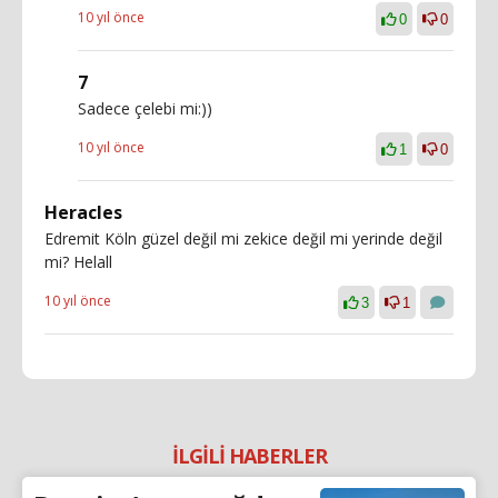
10 yıl önce
0
0
7
Sadece çelebi mi:))
10 yıl önce
1
0
Heracles
Edremit Köln güzel değil mi zekice değil mi yerinde değil
mi? Helall
10 yıl önce
3
1
İLGİLİ HABERLER