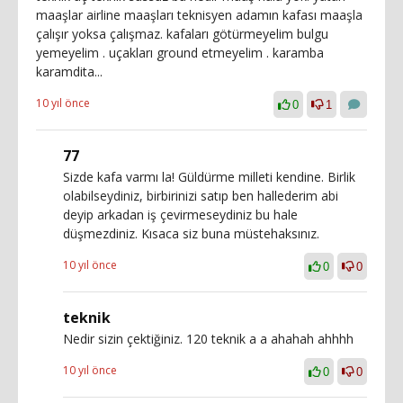
maaşlar airline maaşları teknisyen adamın kafası maaşla
çalışır yoksa çalışmaz. kafaları götürmeyelim bulgu
yemeyelim . uçakları ground etmeyelim . karamba
karamdita...
10 yıl önce
0
1
77
Sizde kafa varmı la! Güldürme milleti kendine. Birlik
olabilseydiniz, birbirinizi satıp ben hallederim abi
deyip arkadan iş çevirmeseydiniz bu hale
düşmezdiniz. Kısaca siz buna müstehaksınız.
10 yıl önce
0
0
teknik
Nedir sizin çektiğiniz. 120 teknik a a ahahah ahhhh
10 yıl önce
0
0