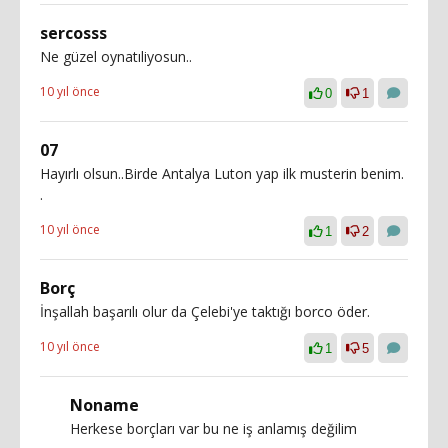
sercosss
Ne güzel oynatıliyosun..
10 yıl önce
0
1
07
Hayırlı olsun..Birde Antalya Luton yap ilk musterin benim.
.
10 yıl önce
1
2
Borç
İnşallah başarılı olur da Çelebi'ye taktığı borco öder.
10 yıl önce
1
5
Noname
Herkese borçları var bu ne iş anlamış değilim