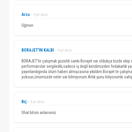
Arzu
~ 9 yıl önce
Oğmen
BORAJET'İN KALBİ
~ 9 yıl önce
BORAJET'te çalışmak güzeldi sanki Borajet var oldukça bizde ekip 
performanslar sergiledik,sadece iş değil kendimizden fedakarlık yap
yayınlandıgında ölüm haberi almışcasına yıkıldım.Borajet te çalışm
yoksun,önümüzde neler var bilmiyorum.Artık şunu biliyorumki sahipl
Brj
~ 9 yıl önce
Ohal bitsin anlarsınız.