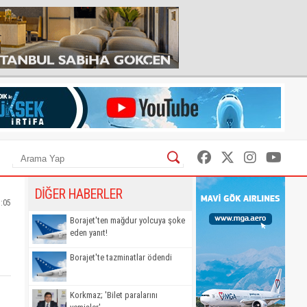
DİĞER HABERLER
3:05
Borajet'ten mağdur yolcuya şoke
eden yanıt!
Borajet'te tazminatlar ödendi
Korkmaz; 'Bilet paralarını