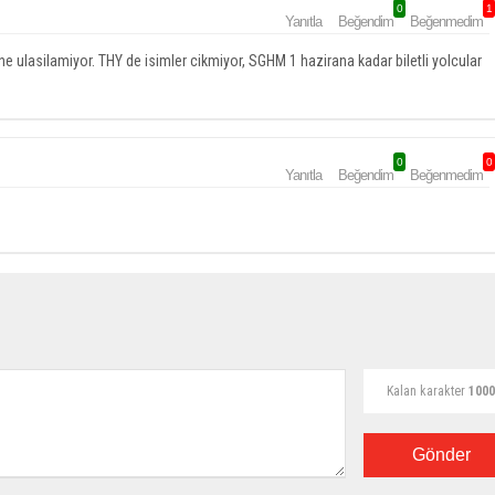
0
1
Yanıtla
Beğendim
Beğenmedim
 ulasilamiyor. THY de isimler cikmiyor, SGHM 1 hazirana kadar biletli yolcular
0
0
Yanıtla
Beğendim
Beğenmedim
Kalan karakter
1000
Gönder