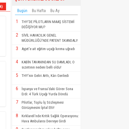
4)
Bugün
Bu Hafta
Bu Ay
1
THY’DE PİLOTLARIN MAAŞ SİSTEMİ
DEĞİŞİYOR MU?
2
SİVİL HAVACILIK GENEL
MÜDÜRLÜĞÜ'NDE PATENT SKANDALI!
3
Ayjet'e ait eğitim uçağı kırıma uğradı
4
KABİN TAVANINDAN SU DAMLADI; O
sızıntının nedeni belli oldu!
5
THY’nin Geliri Arttı, Kârı Geriledi
6
İspanya ve Fransa'daki Görev Sona
Erdi: 4 Türk Uçağı Yurda Döndü
7
Pilotlar, Toplu İş Sözleşmesi
Görüşmesini İptal Etti!
8
Kırklareli'nde Kritik Sağlık Operasyonu:
Hava Ambulansı Devreye Girdi