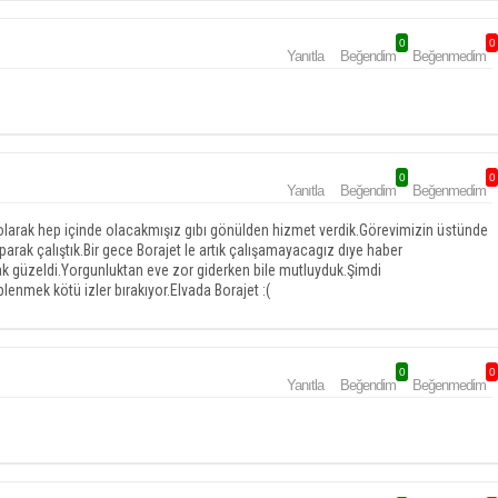
0
0
Yanıtla
Beğendim
Beğenmedim
0
0
Yanıtla
Beğendim
Beğenmedim
olarak hep içinde olacakmışız gıbı gönülden hizmet verdik.Görevimizin üstünde
arak çalıştık.Bir gece Borajet le artık çalışamayacagız dıye haber
ak güzeldi.Yorgunluktan eve zor giderken bile mutluyduk.Şimdi
enmek kötü izler bırakıyor.Elvada Borajet :(
0
0
Yanıtla
Beğendim
Beğenmedim