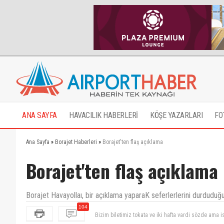
ANA SAYFA
HAVACILIK HABERLERİ
KÖŞE YAZARLARI
FO
Ana Sayfa
»
Borajet Haberleri
»
Borajet'ten flaş açıklama
Borajet'ten flaş açıklama
Borajet Havayollaı, bir açıklama yaparaK seferlerlerini durduduğ
104
Bizim biletimiz tokata ve iki hafta vardi sözde ama i