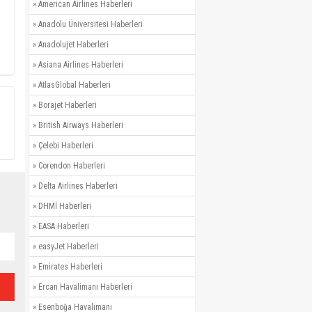
»
American Airlines Haberleri
»
Anadolu Üniversitesi Haberleri
»
Anadolujet Haberleri
»
Asiana Airlines Haberleri
»
AtlasGlobal Haberleri
»
Borajet Haberleri
»
British Airways Haberleri
»
Çelebi Haberleri
»
Corendon Haberleri
»
Delta Airlines Haberleri
»
DHMİ Haberleri
»
EASA Haberleri
»
easyJet Haberleri
»
Emirates Haberleri
»
Ercan Havalimanı Haberleri
»
Esenboğa Havalimanı