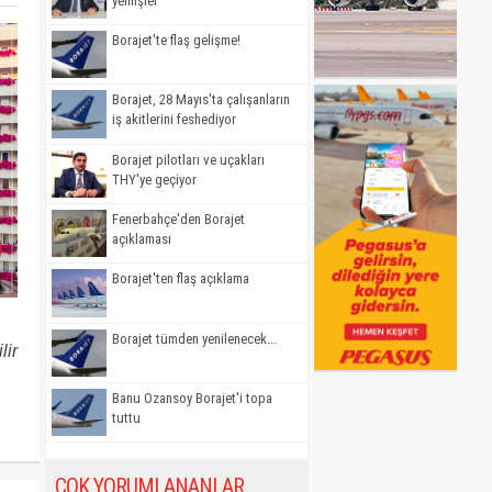
yemişler'
Borajet'te flaş gelişme!
Borajet, 28 Mayıs'ta çalışanların
iş akitlerini feshediyor
Borajet pilotları ve uçakları
THY'ye geçiyor
Fenerbahçe'den Borajet
açıklaması
Borajet'ten flaş açıklama
Borajet tümden yenilenecek...
lir
Banu Ozansoy Borajet'i topa
tuttu
ÇOK YORUMLANANLAR