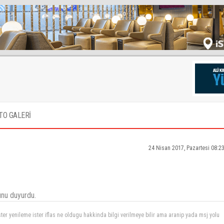
TO GALERİ
24 Nisan 2017, Pazartesi 08:2
unu duyurdu.
ster yenileme ister iflas ne oldugu hakkinda bilgi verilmeye bilir ama aranip yada msj yolu