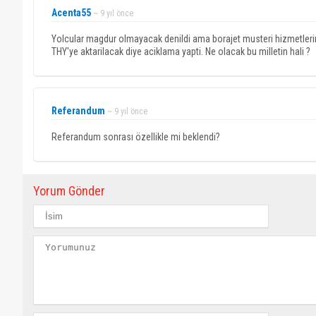
Acenta55
~ 9 yıl önce
Yolcular magdur olmayacak denildi ama borajet musteri hizmetlerine
THY'ye aktarilacak diye aciklama yapti. Ne olacak bu milletin hali ?
Referandum
~ 9 yıl önce
Referandum sonrası özellikle mi beklendi?
Yorum Gönder