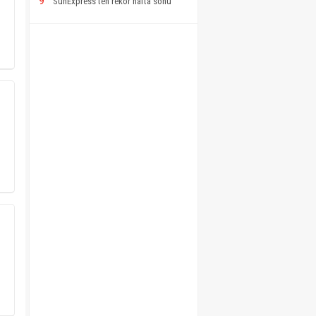
9
SunExpress’ten rekor hafta sonu