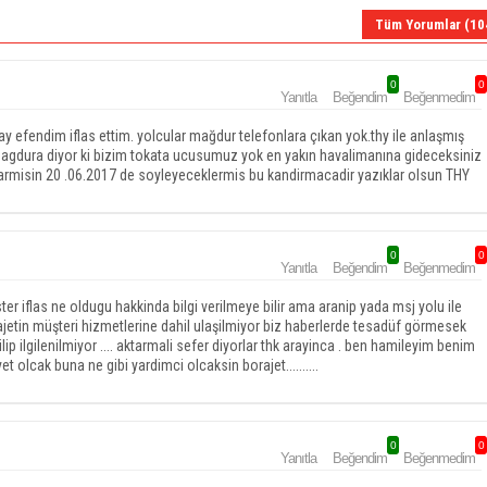
Tüm Yorumlar (10
0
0
Yanıtla
Beğendim
Beğenmedim
ay efendim iflas ettim. yolcular mağdur telefonlara çıkan yok.thy ile anlaşmış
magdura diyor ki bizim tokata ucusumuz yok en yakın havalimanına gideceksiniz
armisin 20 .06.2017 de soyleyeceklermis bu kandirmacadir yazıklar olsun THY
0
0
Yanıtla
Beğendim
Beğenmedim
ter iflas ne oldugu hakkinda bilgi verilmeye bilir ama aranip yada msj yolu ile
rajetin müşteri hizmetlerine dahil ulaşilmiyor biz haberlerde tesadüf görmesek
ip ilgilenilmiyor .... aktarmali sefer diyorlar thk arayinca . ben hamileyim benim
olcak buna ne gibi yardimci olcaksin borajet..........
0
0
Yanıtla
Beğendim
Beğenmedim