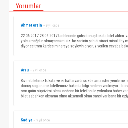
Yorumlar
Ahmet ersin
~ 9 yıl önce
22.06.2017-28.06.2017 tarihlerinde gidiş dönüş tokata bilet aldim .v
yolcu mağdur olmayacakmisiz .bozacinin şahidi siraci misali thy 
diyor ee tmm kardesim nereye soyleyin diyoruz verilen cevaba bak
Arzu
~ 9 yıl önce
Bizim biletimiz tokata ve iki hafta vardi sözde ama ister yenileme is
dönüş saglanarak biletlerimiz hakinda bilgi nedenn verilmiyor... bo
son guün süprizimi olcak nedenn bir telefon ile yolculara haber veril
bilet sabahken aksama olma aktarmali olma sansi var bana bir eziyet 
Sadiye
~ 9 yıl önce