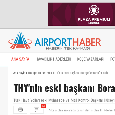
ANA SAYFA
HAVACILIK HABERLERİ
KÖŞE YAZARLARI
FO
Ana Sayfa
»
Borajet Haberleri
»
THY'nin eski başkanı Borajet'e transfer oldu
THY'nin eski başkanı Bora
Türk Hava Yolları eski Muhasebe ve Mali Kontrol Başkanı Hüseyin 
94
BORAJET kazandı.THY Hüseyin Bağriyanık ın yerini 3