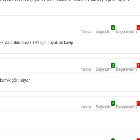
8
0
Yanıtla
Beğendim
Beğenmedim
kıyla dolduramaz.THY için büyük bir kayıp.
2
0
Yanıtla
Beğendim
Beğenmedim
k komik görünüyor.
4
0
Yanıtla
Beğendim
Beğenmedim