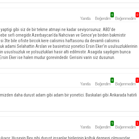
6
0
Yanıtla
Beğendim
Beğenmedim
yaptigi gibi siz de bir tekme atmayi ne kadar seviyorsunuz. ABD'de
ebe sefi ornegidir.Azerbaycan'da Nahcivan ve Gence'ye birden bakmistir
risi 3te bile ofiste bircok kere calismis haftasonu da devamli calismis
zluk adami Selahattin Arslan ve basiretsiz yonetici Ersin Eker'in usulsuzluklerinin
nin ususlsuzluk ve yolsuzluklari hasir alti edilmistir. Asagida saydigim bunca
Ersin Eker ise halen mudur gorevindedir. Gerisini varin siz dusunun.
8
2
Yanıtla
Beğendim
Beğenmedim
izden daha durust adam gibi adam bir yonetici. Baskalari gibi Ankarada hatirli
5
1
Yanıtla
Beğendim
Beğenmedim
yor. Huseyin Bey gibi durust insanlar birilerinin koltuk degnegi olmuyorlar