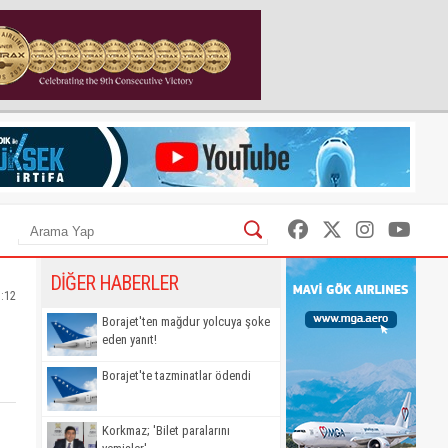
DİĞER HABERLER
:12
Borajet'ten mağdur yolcuya şoke
eden yanıt!
Borajet'te tazminatlar ödendi
Korkmaz; 'Bilet paralarını