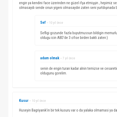
engin ya kendini face üzerinden ne güzel ifşa etmişşin , hepimiz sen
olmasaydı sende onun yigeni olmasaydın zaten seni yurtdışınada bu 
Sef
~ 10 yıl önce
Sefligi gozunde fazla buyutmussun bildigin memurluk
oldugu icin ABD'de 3 ofise birden bakti zaten:)
adam olmak
~ 7 yıl önce
senin de engin turan kadar alnin temizse ve cesareti
oldugunu gorelim.
Kusur
~ 10 yıl önce
Huseyin Bagriyanik'in bir tek kusuru var o da yalaka olmamasi ya