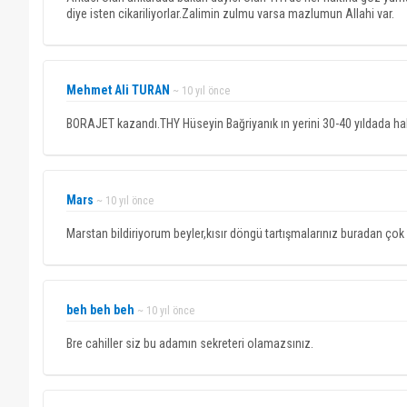
diye isten cikariliyorlar.Zalimin zulmu varsa mazlumun Allahi var.
Mehmet Ali TURAN
~ 10 yıl önce
BORAJET kazandı.THY Hüseyin Bağriyanık ın yerini 30-40 yıldada hak
Mars
~ 10 yıl önce
Marstan bildiriyorum beyler,kısır döngü tartışmalarınız buradan ço
beh beh beh
~ 10 yıl önce
Bre cahiller siz bu adamın sekreteri olamazsınız.