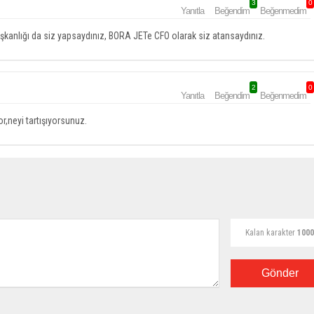
3
0
Yanıtla
Beğendim
Beğenmedim
aşkanlığı da siz yapsaydınız, BORA JETe CFO olarak siz atansaydınız.
2
0
Yanıtla
Beğendim
Beğenmedim
or,neyi tartışıyorsunuz.
Kalan karakter
1000
Gönder