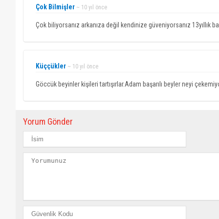
Çok Bilmişler
~ 10 yıl önce
Çok biliyorsanız arkanıza değil kendinize güveniyorsanız 13yıllık b
Küççükler
~ 10 yıl önce
Göccük beyinler kişileri tartışırlar.Adam başarılı beyler neyi çekemiy
Yorum Gönder