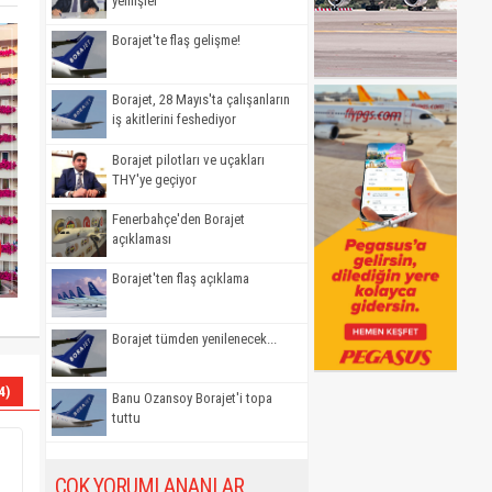
yemişler'
Borajet'te flaş gelişme!
Borajet, 28 Mayıs'ta çalışanların
iş akitlerini feshediyor
Borajet pilotları ve uçakları
THY'ye geçiyor
Fenerbahçe'den Borajet
açıklaması
Borajet'ten flaş açıklama
Borajet tümden yenilenecek...
4)
Banu Ozansoy Borajet'i topa
tuttu
ÇOK YORUMLANANLAR