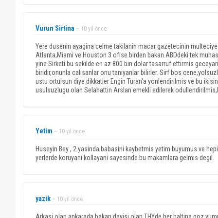
Vurun Sirtina
~ 10 yıl önce
Yere dusenin ayagina celme takilanin macar gazetecinin multeciye 
Atlanta,Miami ve Houston 3 ofise birden bakan ABDdeki tek muhas
yine.Sirketi bu sekilde en az 800 bin dolar tasarruf ettirmis geceya
biridir,onunla calisanlar onu taniyanlar bilirler. Sirf bos cene,yolsu
ustu ortulsun diye dikkatler Engin Turan'a yonlendirilmis ve bu ikisi
usulsuzlugu olan Selahattin Arslan emekli edilerek odullendirilmis,
Yetim
~ 10 yıl önce
Huseyin Bey , 2 yasinda babasini kaybetmis yetim buyumus ve hepim
yerlerde koruyani kollayani sayesinde bu makamlara gelmis degil.
yazik
~ 10 yıl önce
Arkasi olan ankarada bakan dayisi olan THYde her haltina goz yumulu