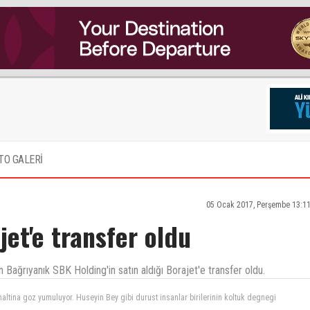
TO GALERİ
05 Ocak 2017, Perşembe 13:11
jet'e transfer oldu
Bağrıyanık SBK Holding'in satın aldığı Borajet'e transfer oldu.
0-40 yıldada hakkıyla dolduramaz.THY için büyük bir kayıp.