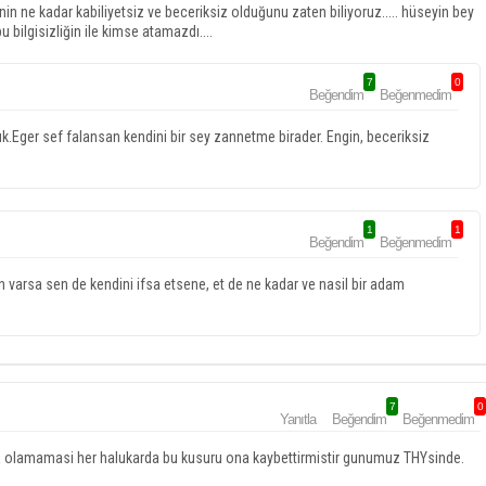
in ne kadar kabiliyetsiz ve beceriksiz olduğunu zaten biliyoruz..... hüseyin bey
bilgisizliğin ile kimse atamazdı....
7
0
Beğendim
Beğenmedim
.Eger sef falansan kendini bir sey zannetme birader. Engin, beceriksiz
1
1
Beğendim
Beğenmedim
n varsa sen de kendini ifsa etsene, et de ne kadar ve nasil bir adam
7
0
Yanıtla
Beğendim
Beğenmedim
 da olamamasi her halukarda bu kusuru ona kaybettirmistir gunumuz THYsinde.