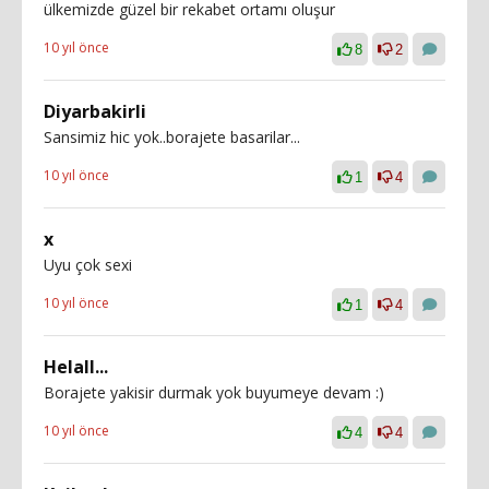
ülkemizde güzel bir rekabet ortamı oluşur
10 yıl önce
8
2
Diyarbakirli
Sansimiz hic yok..borajete basarilar...
10 yıl önce
1
4
x
Uyu çok sexi
10 yıl önce
1
4
Helall...
Borajete yakisir durmak yok buyumeye devam :)
10 yıl önce
4
4