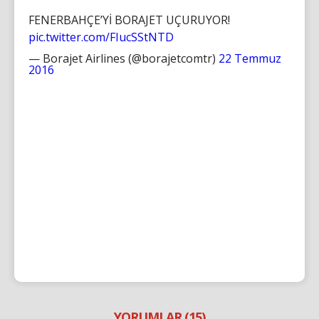
FENERBAHÇE’Yİ BORAJET UÇURUYOR!
pic.twitter.com/FIucSStNTD
— Borajet Airlines (@borajetcomtr)
22 Temmuz
2016
YORUMLAR (15)