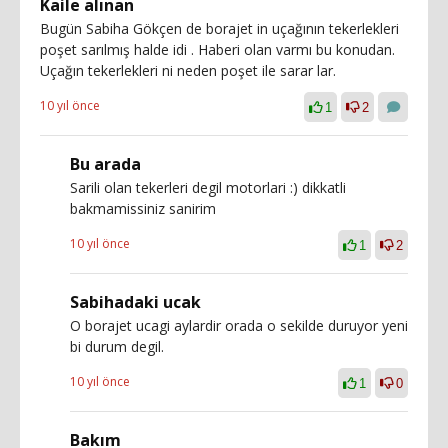
Kaile alınan
Bugün Sabiha Gökçen de borajet in uçağının tekerlekleri
poşet sarılmış halde idi . Haberi olan varmı bu konudan.
Uçağın tekerlekleri ni neden poşet ile sarar lar.
10 yıl önce
1
2
Bu arada
Sarili olan tekerleri degil motorlari :) dikkatli
bakmamissiniz sanirim
10 yıl önce
1
2
Sabihadaki ucak
O borajet ucagi aylardir orada o sekilde duruyor yeni
bi durum degil.
10 yıl önce
1
0
Bakım