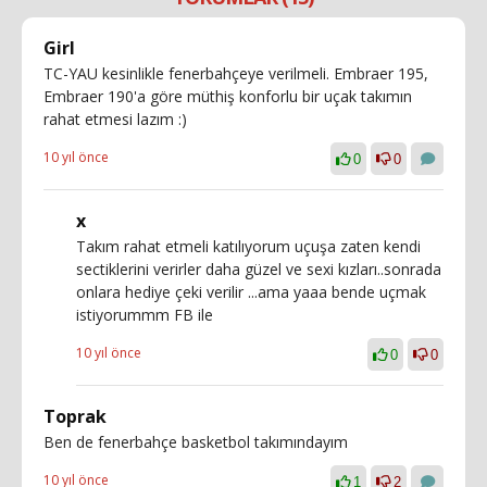
Girl
TC-YAU kesinlikle fenerbahçeye verilmeli. Embraer 195,
Embraer 190'a göre müthiş konforlu bir uçak takımın
rahat etmesi lazım :)
10 yıl önce
0
0
x
Takım rahat etmeli katılıyorum uçuşa zaten kendi
sectiklerini verirler daha güzel ve sexi kızları..sonrada
onlara hediye çeki verilir ...ama yaaa bende uçmak
istiyorummm FB ile
10 yıl önce
0
0
Toprak
Ben de fenerbahçe basketbol takımındayım
10 yıl önce
1
2