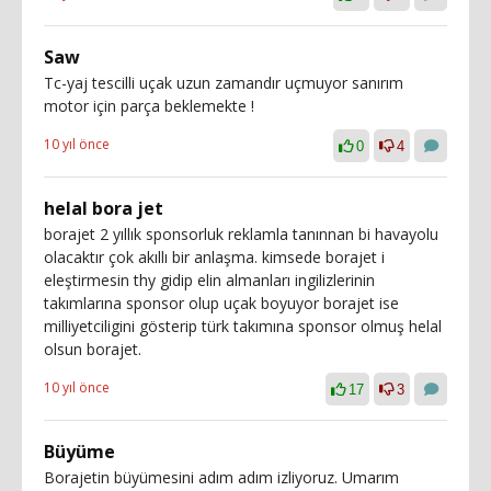
Saw
Tc-yaj tescilli uçak uzun zamandır uçmuyor sanırım
motor için parça beklemekte !
10 yıl önce
0
4
helal bora jet
borajet 2 yıllık sponsorluk reklamla tanınnan bi havayolu
olacaktır çok akıllı bir anlaşma. kimsede borajet i
eleştirmesin thy gidip elin almanları ingilizlerinin
takımlarına sponsor olup uçak boyuyor borajet ise
milliyetciligini gösterip türk takımına sponsor olmuş helal
olsun borajet.
10 yıl önce
17
3
Büyüme
Borajetin büyümesini adım adım izliyoruz. Umarım