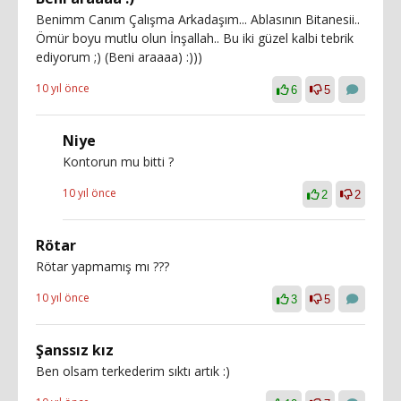
Benimm Canım Çalışma Arkadaşım... Ablasının Bitanesii..
Ömür boyu mutlu olun İnşallah.. Bu iki güzel kalbi tebrik
ediyorum ;) (Beni araaaa) :)))
10 yıl önce
6
5
Niye
Kontorun mu bitti ?
10 yıl önce
2
2
Rötar
Rötar yapmamış mı ???
10 yıl önce
3
5
Şanssız kız
Ben olsam terkederim sıktı artık :)