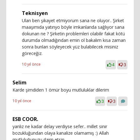
Teknisyen
Ulan ben şikayet etmiyorum sana ne oluyor.. Şirket
maaşımıda yatırıyo böyle imkanlarıda sağlıyor sana
dokunan ne ? Şirketin problemleri olabilir fakat kötü
durumda olmadığından emin ol bakalım kısa zaman
sonra bunları söyleyecek yüz bulabilecek misiniz
göreceğiz.
10 yıl önce
4
3
Selim
Karde şimdiden 1 ömür boyu mutluluklar dilerim
10 yıl önce
3
3
ESB COOR.
yanlız ne kadar delay verdiyse sefer.. millet sinir
bozukluğundan olaya kanalize olamamış :) Allah
mutluluğunuzu daim etsin