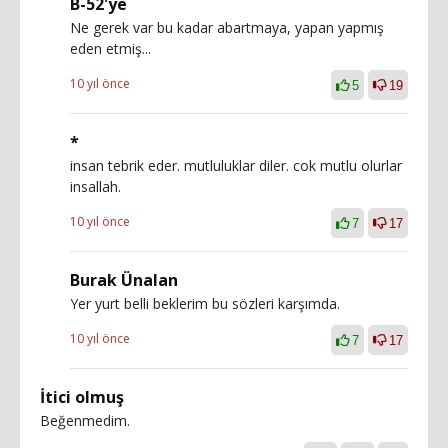
B-52'ye
Ne gerek var bu kadar abartmaya, yapan yapmış
eden etmiş...
10 yıl önce
5
19
*
insan tebrik eder. mutluluklar diler. cok mutlu olurlar
insallah.
10 yıl önce
7
17
Burak Ünalan
Yer yurt belli beklerim bu sözleri karşımda.
10 yıl önce
7
17
İtici olmuş
Beğenmedim.