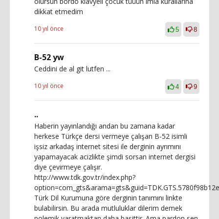
olursun bordo klavyeli çocuk tüüüh imla kurallarına
dikkat etmedim
10 yıl önce
5
8
B-52 yw
Ceddini de al git lutfen ...
10 yıl önce
4
9
..
Haberin yayınlandığı andan bu zamana kadar
herkese Türkçe dersi vermeye çalışan B-52 isimli
işsiz arkadaş internet sitesi ile derginin ayrımını
yapamayacak acizlikte şimdi sorsan internet dergisi
diye çevirmeye çalışır.
http://www.tdk.gov.tr/index.php?
option=com_gts&arama=gts&guid=TDK.GTS.5780f98b12e
Türk Dil Kurumuna göre derginin tanımını linkte
bulabilirsin. Bu arada mutluluklar dilerim demek
polemik yaratmaktan daha basittir. Ama pardon sen