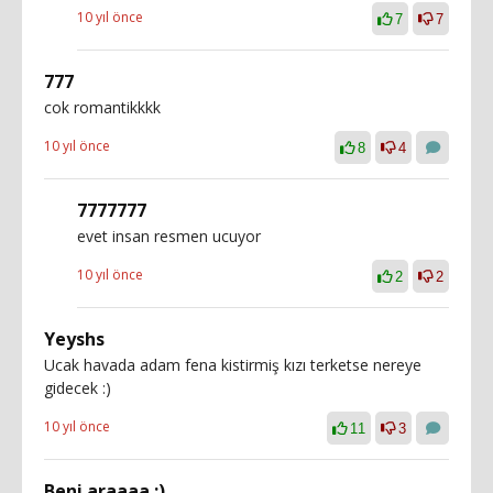
10 yıl önce
7
7
777
cok romantikkkk
10 yıl önce
8
4
7777777
evet insan resmen ucuyor
10 yıl önce
2
2
Yeyshs
Ucak havada adam fena kistirmiş kızı terketse nereye
gidecek :)
10 yıl önce
11
3
Beni araaaa :)