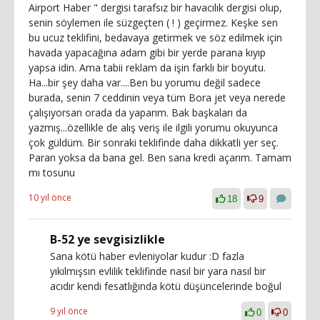
Airport Haber " dergisi tarafsız bir havacılık dergisi olup,
senin söylemen ile süzgeçten ( ! ) geçirmez. Keşke sen
bu ucuz teklifini, bedavaya getirmek ve söz edilmek için
havada yapacağına adam gibi bir yerde parana kıyıp
yapsa idin. Ama tabii reklam da işin farklı bir boyutu.
Ha...bir şey daha var....Ben bu yorumu değil sadece
burada, senin 7 ceddinin veya tüm Bora jet veya nerede
çalışıyorsan orada da yaparım. Bak başkaları da
yazmış...özellikle de alış veriş ile ilgili yorumu okuyunca
çok güldüm. Bir sonraki teklifinde daha dikkatli yer seç.
Paran yoksa da bana gel. Ben sana kredi açarım. Tamam
mı tosunu
10 yıl önce
18
9
B-52 ye sevgisizlikle
Sana kötü haber evleniyolar kudur :D fazla
yıkılmışsın evlilik teklifinde nasıl bir yara nasıl bir
acıdır kendi fesatlığında kötü düşüncelerinde boğul
9 yıl önce
0
0