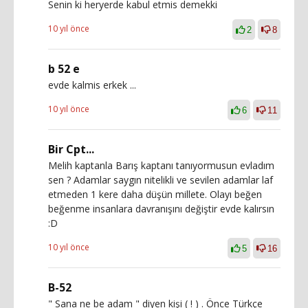
Senin ki heryerde kabul etmis demekki
10 yıl önce
2
8
b 52 e
evde kalmis erkek ...
10 yıl önce
6
11
Bir Cpt...
Melih kaptanla Barış kaptanı tanıyormusun evladım
sen ? Adamlar saygın nitelikli ve sevilen adamlar laf
etmeden 1 kere daha düşün millete. Olayı beğen
beğenme insanlara davranışını değiştir evde kalırsın
:D
10 yıl önce
5
16
B-52
" Sana ne be adam " diyen kişi ( ! ) . Önce Türkçe