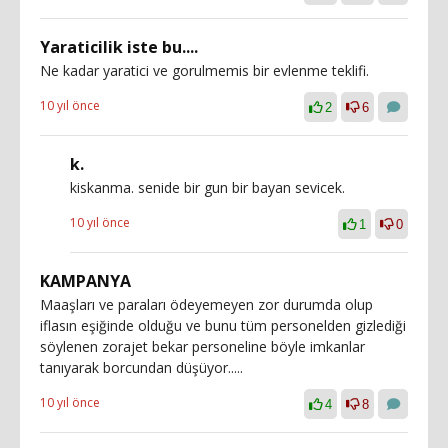
Yaraticilik iste bu....
Ne kadar yaratici ve gorulmemis bir evlenme teklifi.
10 yıl önce
2
6
k.
kiskanma. senide bir gun bir bayan sevicek.
10 yıl önce
1
0
KAMPANYA
Maaşları ve paraları ödeyemeyen zor durumda olup
iflasın eşiğinde olduğu ve bunu tüm personelden gizlediği
söylenen zorajet bekar personeline böyle imkanlar
tanıyarak borcundan düşüyor.....
10 yıl önce
4
8