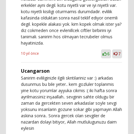
erkekler ayni degil. kotu niyetli var ve iyi niyetli var.
kotu niyetli kisiligi oturmamis durumdadir. evlilik
kafasinda olduktan sonra nasil teklif ediyor onemli
degil. kopekle alakasi yok. kim kopek olmak ister ya?
diz cokmeden once evlenillcek ciftler birbirini iyi
tanimali. sanirim hos olmayan tecrubeler olmus
hayatinizda.
10 yıl önce
6
7
Ucangarson
Sanirim evliliginizle ilgili skntilariniz var :) arkadas
dusunmus bu bile yeter.. kem gozluler toplanmis
yine kotu yorumlar ayyuka cikmis :( iki hafta sonra
ayrilmassiniz inşaallah.. sevginin sahte oldugu bir
zaman da gercekten seven arkadaslar soyle sevgi
yoksunu insanlarin gozune sokar gibi yapmayin Allah
askina sonra.. Sonra gercek olan sevgiler de
nazardan dolayi bitiyor, Allah mutlulugunuzu daim
eylesin