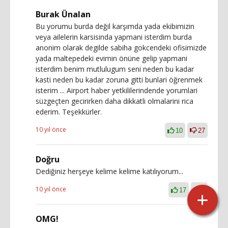
Burak Ünalan
Bu yorumu burda değil karşımda yada ekibimizin
veya ailelerin karsisinda yapmani isterdim burda
anonim olarak degilde sabiha gokcendeki ofisimizde
yada maltepedeki evimin önüne gelip yapmani
isterdim benim mutlulugum seni neden bu kadar
kasti neden bu kadar zoruna gitti bunlari öğrenmek
isterim ... Airport haber yetkililerindende yorumlari
süzgeçten gecirirken daha dikkatli olmalarini rica
ederim. Teşekkürler.
10 yıl önce
10
27
Doğru
Dediğiniz herşeye kelime kelime katılıyorum...
10 yıl önce
17
9
OMG!