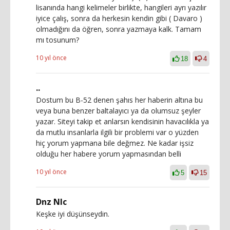
lisanında hangi kelimeler birlikte, hangileri ayrı yazılır
iyice çalış, sonra da herkesin kendin gibi ( Davaro )
olmadığını da öğren, sonra yazmaya kalk. Tamam
mı tosunum?
10 yıl önce
18
4
..
Dostum bu B-52 denen şahıs her haberin altına bu
veya buna benzer baltalayıcı ya da olumsuz şeyler
yazar. Siteyi takip et anlarsın kendisinin havacılıkla ya
da mutlu insanlarla ilgili bir problemi var o yüzden
hiç yorum yapmana bile değmez. Ne kadar işsiz
olduğu her habere yorum yapmasından belli
10 yıl önce
5
15
Dnz Nlc
Keşke iyi düşünseydin.