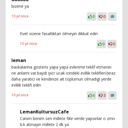
bizene ya
10 yıl önce
0
0
Evet sizene fasatlıktan ölmeyin dikkat edin
10 yıl önce
0
0
leman
baskalarina gosteris yapa yapa evlenme teklif etmenin
ne anlami var.baydi iyicr ucak icindeki evlilik teklifleri.biraz
daha yaratici ve kendinize ait toplumun olmadigi yerde
evlilik teklifi edin
10 yıl önce
6
3
LemanKultursuzCafe
Canım benim sen millete fikir verde yapsınlar o zmn
b.k atmayın millete 2 dk ya