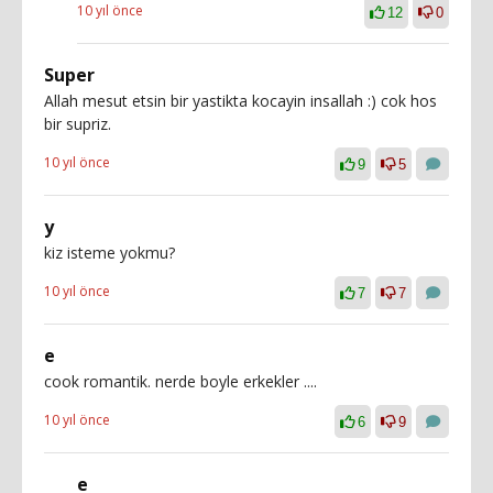
10 yıl önce
12
0
Super
Allah mesut etsin bir yastikta kocayin insallah :) cok hos
bir supriz.
10 yıl önce
9
5
y
kiz isteme yokmu?
10 yıl önce
7
7
e
cook romantik. nerde boyle erkekler ....
10 yıl önce
6
9
e