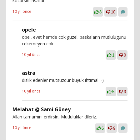
kocatsin insallah.
10 yıl önce
8
10
opele
opel, evet hemde cok guzel. baskalarin mutlulugunu
cekemeyen cok.
10 yıl önce
1
0
astra
dislik edenler mutsuzdur buyuk ihtimal :-)
10 yıl önce
5
3
Melahat @ Sami Güney
Allah tamamını erdirsin, Mutluluklar dileriz.
10 yıl önce
6
9