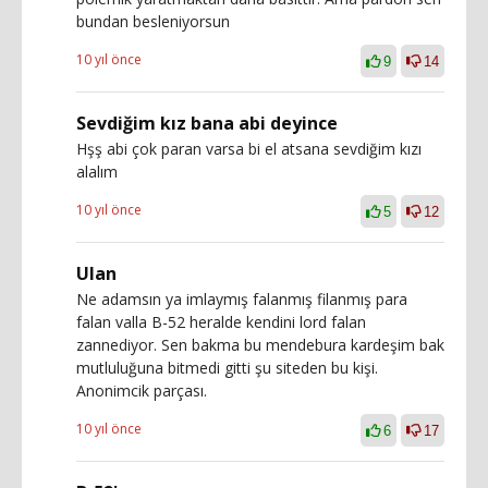
bundan besleniyorsun
10 yıl önce
9
14
Sevdiğim kız bana abi deyince
Hşş abi çok paran varsa bi el atsana sevdiğim kızı
alalım
10 yıl önce
5
12
Ulan
Ne adamsın ya imlaymış falanmış filanmış para
falan valla B-52 heralde kendini lord falan
zannediyor. Sen bakma bu mendebura kardeşim bak
mutluluğuna bitmedi gitti şu siteden bu kişi.
Anonimcik parçası.
10 yıl önce
6
17