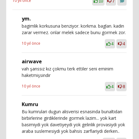
10 yıl önce
10
7
ym.
bagimlik korkusuna benziyor. korkma. baglan. kadin
zarar vermez. onlar melek sadece bunu gormek zor.
10 yıl önce
4
4
airwave
vah şanssız kız çokmu terk ettiler seni eminim
haketmişsindir
10 yıl önce
4
8
Kumru
Bu kumrulari dugun alisverisi esnasinda bunaltidan
birbirlerine girdiklerinde gormek lazim... yok kart
basimiydi yok davetiyeydi yok gelinlik provasiydi yok
araba suslemesiydi yok bahsis zarflariydi derken..