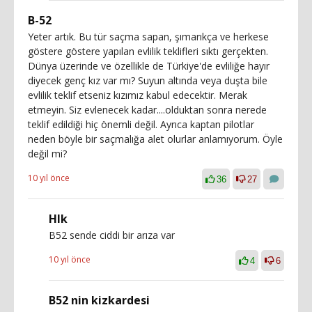
B-52
Yeter artık. Bu tür saçma sapan, şımarıkça ve herkese
göstere göstere yapılan evlilik teklifleri sıktı gerçekten.
Dünya üzerinde ve özellikle de Türkiye'de evliliğe hayır
diyecek genç kız var mı? Suyun altında veya duşta bile
evlilik teklif etseniz kızımız kabul edecektir. Merak
etmeyin. Siz evlenecek kadar....olduktan sonra nerede
teklif edildiği hiç önemli değil. Ayrıca kaptan pilotlar
neden böyle bir saçmalığa alet olurlar anlamıyorum. Öyle
değil mi?
10 yıl önce
36
27
Hlk
B52 sende ciddi bir arıza var
10 yıl önce
4
6
B52 nin kizkardesi