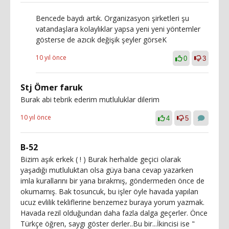
Bencede baydı artık. Organizasyon şirketleri şu
vatandaşlara kolaylıklar yapsa yeni yeni yöntemler
gösterse de azıcık değişik şeyler görseK
10 yıl önce
0
3
Stj Ömer faruk
Burak abi tebrik ederim mutluluklar dilerim
10 yıl önce
4
5
B-52
Bizim aşık erkek ( ! ) Burak herhalde geçici olarak
yaşadığı mutluluktan olsa güya bana cevap yazarken
imla kurallarını bir yana bırakmış, göndermeden önce de
okumamış. Bak tosuncuk, bu işler öyle havada yapılan
ucuz evlilik tekliflerine benzemez buraya yorum yazmak.
Havada rezil olduğundan daha fazla dalga geçerler. Önce
Türkçe öğren, saygı göster derler..Bu bir...İkincisi ise "