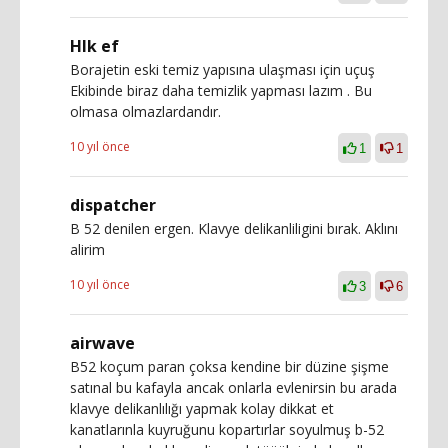
Hlk ef
Borajetin eski temiz yapısına ulaşması için uçuş
Ekibinde biraz daha temizlik yapması lazım . Bu
olmasa olmazlardandır.
10 yıl önce
1
1
dispatcher
B 52 denilen ergen. Klavye delikanliligini bırak. Aklını
alirim
10 yıl önce
3
6
airwave
B52 koçum paran çoksa kendine bir düzine şişme
satınal bu kafayla ancak onlarla evlenirsin bu arada
klavye delikanlılığı yapmak kolay dikkat et
kanatlarınla kuyruğunu kopartırlar soyulmuş b-52