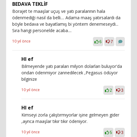
BEDAVA TEKLİF
Borajet te maaşlar uçuş ve yatı paralarının hala
ödenmediği nasıl da belli.... Adama maaş yatırsalardı da
böyle bedava ve bayatlamış bi yöntem denemeseydi...
Sıra hangi personelde acaba....
10 yıl önce
6
7
Hl ef
Bilmeyende yatı paraları milyon dolarları buluyor'da
ondan ödenmiyor zannedilecek ,Pegasus ödüyor
bilginize
10 yıl önce
2
3
Hl ef
Kimseyi zorla çalıştırmıyorlar işine gelmeyen gider
,ayrıca maaşlar tıkır tıkır ödeniyor.
10 yıl önce
5
3