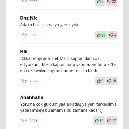
10 yıl önce
2
22
Dnz Nlc
Ada'm haklı kızma ya gerek yok
10 yıl önce
17
4
Hlk
Dikkat et iyi analiz et Melih kaptan dan söz
ediyorsun , Melih kaptan hata yapmaz ve borajet'te
en çok sevilen sayılan hürmet edilen biridir
10 yıl önce
6
18
Ahahhaha
Yoruma çok güldüm yaa arkadaş ya yeni terkedilmis
yada kimseyi bulamamis bu zamana kadar :)
10 yıl önce
10
17