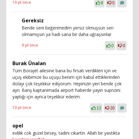
10 yıl önce
8
5
Gereksiz
Bende seni beğenmedim yersiz olmuşsun sen
olmamışsın ya hadi sana bir daha uğraşsınlar
9 yıl önce
0
0
Burak Ünalan
Tüm Borajet ailesine bana bu firsati verdikleri için ve
uçuş ekibimize bu uçuşu benim için kabul ettiklerinden
dolayı çok teşekkür ediyorum. Hepinizin yeri bende çok
ayrı. Barış kaptanimada airport haberde yayin suprizini
yaptığı için ayrica teşekkür ederim.
10 yıl önce
13
20
opel
evlilik cok guzel birsey, tadini cikartin. Allah bir yastikta