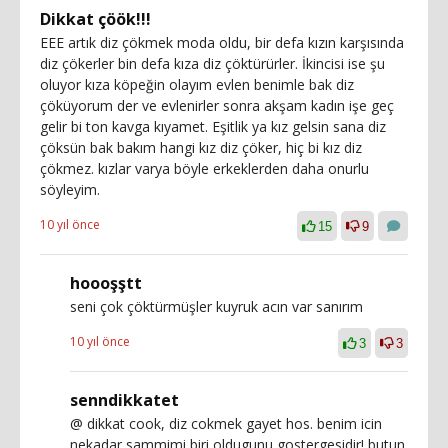
Dikkat çöök!!!
EEE artık diz çökmek moda oldu, bir defa kızın karşısında
diz çökerler bin defa kıza diz çöktürürler. İkincisi ise şu
oluyor kıza köpeğin olayım evlen benimle bak diz
çöküyorum der ve evlenirler sonra akşam kadın işe geç
gelir bi ton kavga kıyamet. Eşitlik ya kız gelsin sana diz
çöksün bak bakım hangi kız diz çöker, hiç bi kız diz
çökmez. kızlar varya böyle erkeklerden daha onurlu
söyleyim.
10 yıl önce
15
9
hoooşştt
seni çok çöktürmüşler kuyruk acın var sanırım
10 yıl önce
3
3
senndikkatet
@ dikkat cook, diz cokmek gayet hos. benim icin
nekadar sammimi biri oldugunu gostergesidir! butun