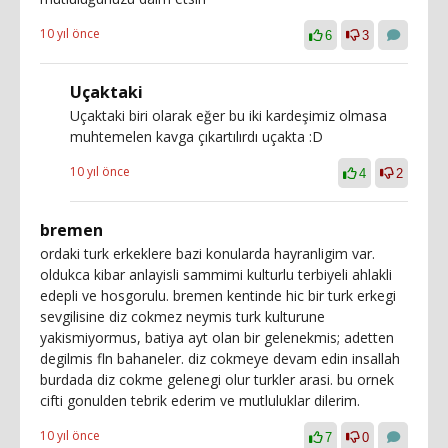
10 yıl önce
6
3
Uçaktaki
Uçaktaki biri olarak eğer bu iki kardeşimiz olmasa
muhtemelen kavga çıkartılırdı uçakta :D
10 yıl önce
4
2
bremen
ordaki turk erkeklere bazi konularda hayranligim var.
oldukca kibar anlayisli sammimi kulturlu terbiyeli ahlakli
edepli ve hosgorulu. bremen kentinde hic bir turk erkegi
sevgilisine diz cokmez neymis turk kulturune
yakismiyormus, batiya ayt olan bir gelenekmis; adetten
degilmis fln bahaneler. diz cokmeye devam edin insallah
burdada diz cokme gelenegi olur turkler arasi. bu ornek
cifti gonulden tebrik ederim ve mutluluklar dilerim.
10 yıl önce
7
0