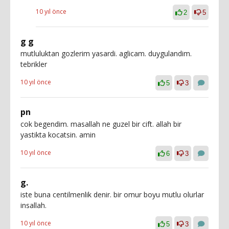
10 yıl önce
2
5
g g
mutluluktan gozlerim yasardi. aglicam. duygulandim.
tebrikler
10 yıl önce
5
3
pn
cok begendim. masallah ne guzel bir cift. allah bir
yastikta kocatsin. amin
10 yıl önce
6
3
g.
iste buna centilmenlik denir. bir omur boyu mutlu olurlar
insallah.
10 yıl önce
5
3