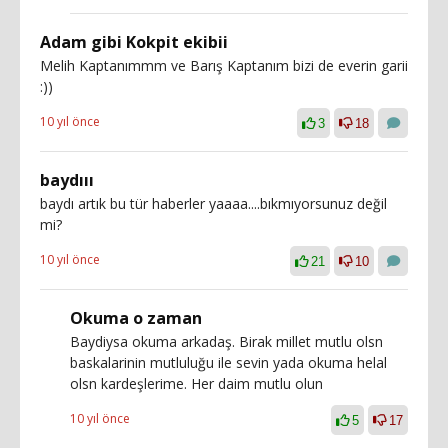
Adam gibi Kokpit ekibii
Melih Kaptanımmm ve Barış Kaptanım bizi de everin garii
:))
10 yıl önce
3
18
baydııı
baydı artık bu tür haberler yaaaa....bıkmıyorsunuz değil
mi?
10 yıl önce
21
10
Okuma o zaman
Baydiysa okuma arkadaş. Birak millet mutlu olsn
baskalarinin mutluluğu ile sevin yada okuma helal
olsn kardeşlerime. Her daim mutlu olun
10 yıl önce
5
17