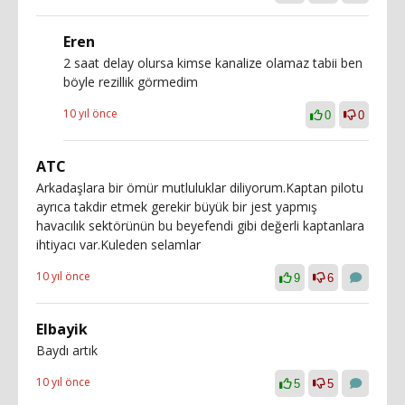
Eren
2 saat delay olursa kimse kanalize olamaz tabii ben
böyle rezillik görmedim
10 yıl önce
0
0
ATC
Arkadaşlara bir ömür mutluluklar diliyorum.Kaptan pilotu
ayrıca takdir etmek gerekir büyük bir jest yapmış
havacılık sektörünün bu beyefendi gibi değerli kaptanlara
ihtiyacı var.Kuleden selamlar
10 yıl önce
9
6
Elbayik
Baydı artık
10 yıl önce
5
5