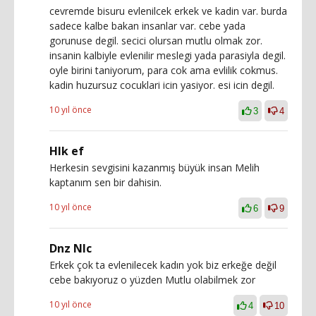
cevremde bisuru evlenilcek erkek ve kadin var. burda
sadece kalbe bakan insanlar var. cebe yada
gorunuse degil. secici olursan mutlu olmak zor.
insanin kalbiyle evlenilir meslegi yada parasiyla degil.
oyle birini taniyorum, para cok ama evlilik cokmus.
kadin huzursuz cocuklari icin yasiyor. esi icin degil.
10 yıl önce
3
4
Hlk ef
Herkesin sevgisini kazanmış büyük insan Melih
kaptanım sen bir dahisin.
10 yıl önce
6
9
Dnz Nlc
Erkek çok ta evlenilecek kadın yok biz erkeğe değil
cebe bakıyoruz o yüzden Mutlu olabilmek zor
10 yıl önce
4
10