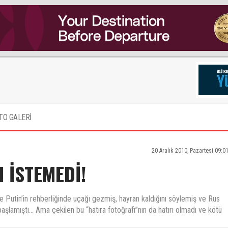
TO GALERİ
20 Aralık 2010, Pazartesi 09:0
 İSTEMEDİ!
 Putin’in rehberliğinde uçağı gezmiş, hayran kaldığını söylemiş ve Rus
lamıştı... Ama çekilen bu “hatıra fotoğrafı”nın da hatırı olmadı ve kötü