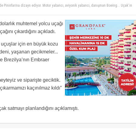
ni de Pininfarina dizayn ediyor. Motor yabancı, aviyonik yabancı, danışman Boeing... Uçak'ın
 de en azından tek motorlu 172 benzerlerinden bu işe girmesi lazım.
n dolarlık muhtemel yolcu uçağı
ağını çıkardığını açıkladı.
l uçuşlar için en büyük kozu
deni, yaşanan gecikmeler...
ne Brezilya’nın Embraer
eyteyiz ve siparişte geciktik.
ıkarmamızı kaçınılmaz kıldı”
ak satmayı planlandığını açıklamıştı.