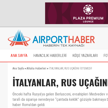
ANA SAYFA
HAVACILIK HABERLERİ
KÖŞE YAZARLARI
FO
Ana Sayfa
»
Alitalia Haberleri
»
İTALYANLAR, RUS UÇAĞINI İSTEMEDİ!
İTALYANLAR, RUS UÇAĞINI
Önceki hafta Rusya’ya gelen Berlusconi, evsahipleri Medvedev ve
tarafı da siparişe neredeyse “çantada keklik” gözüyle bakmaya baş
haber Roma’dan geldi.