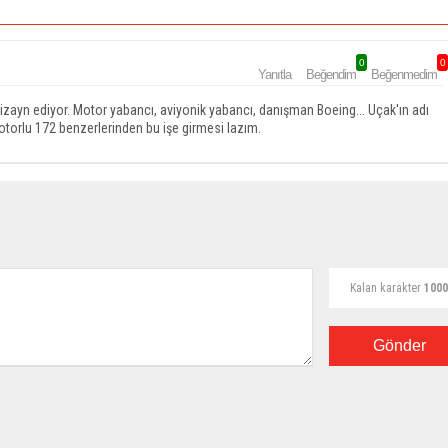
0
0
Yanıtla
Beğendim
Beğenmedim
a dizayn ediyor. Motor yabancı, aviyonik yabancı, danışman Boeing... Uçak'ın adı
motorlu 172 benzerlerinden bu işe girmesi lazım.
Kalan karakter
1000
Gönder