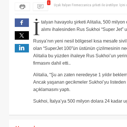
1
Uçak İtalyan Finmeccanica şirketi ile üretiliyor. İçi
adı dahi İngilizce. Ancak gelin görün ki Türkiye'nin
İ
talyan havayolu şirketi Alitalia, 500 milyo
alımı ihalesinden Rus Sukhoi “Super Jet” uç
Rusya’nın yeni nesil bölgesel kısa mesafe sivi
olan “SuperJet 100”ün üstünün çizilmesinin ne
Alitalia bu yüzden ihaleye Rus Sukhoi’un yeri
firmasını dahil etti..
Alitalia, “Şu an zaten neredeyse 1 yıldır beklem
Ancak yaşanan gecikmeler Sukhoi’yu listeden ç
açıklamasını yaptı.
Sukhoi, İtalya’ya 500 milyon dolara 24 kadar uç