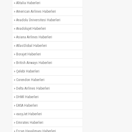
»
Alitalia Haberleri
»
American Airlines Haberleri
»
Anadolu Üniversitesi Haberleri
»
Anadolujet Haberleri
»
Asiana Airlines Haberleri
»
AtlasGlobal Haberleri
»
Borajet Haberleri
»
British Airways Haberleri
»
Çelebi Haberleri
»
Corendon Haberleri
»
Delta Airlines Haberleri
»
DHMİ Haberleri
»
EASA Haberleri
»
easyJet Haberleri
»
Emirates Haberleri
»
Ercan Havalimanı Haberleri