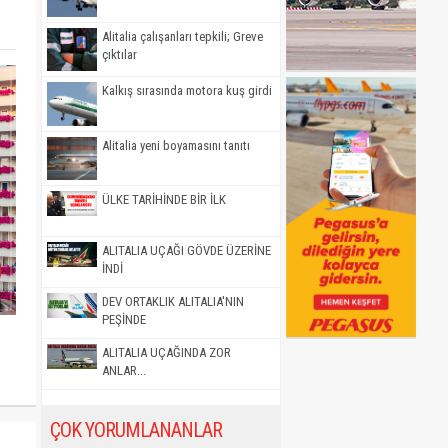
Alitalia çalışanları tepkili; Greve
çıktılar
Kalkış sırasında motora kuş girdi
Alitalia yeni boyamasını tanıtı
ÜLKE TARİHİNDE BİR İLK
ALITALIA UÇAĞI GÖVDE ÜZERİNE
İNDİ
DEV ORTAKLIK ALITALIA'NIN
PEŞİNDE
ALITALIA UÇAĞINDA ZOR
ANLAR...
ÇOK YORUMLANANLAR