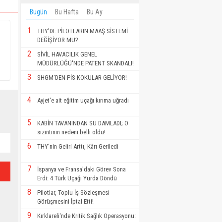
Bugün
Bu Hafta
Bu Ay
1
THY’DE PİLOTLARIN MAAŞ SİSTEMİ
DEĞİŞİYOR MU?
2
SİVİL HAVACILIK GENEL
MÜDÜRLÜĞÜ'NDE PATENT SKANDALI!
3
SHGM'DEN PİS KOKULAR GELİYOR!
4
Ayjet'e ait eğitim uçağı kırıma uğradı
5
KABİN TAVANINDAN SU DAMLADI; O
sızıntının nedeni belli oldu!
6
THY’nin Geliri Arttı, Kârı Geriledi
7
İspanya ve Fransa'daki Görev Sona
Erdi: 4 Türk Uçağı Yurda Döndü
8
Pilotlar, Toplu İş Sözleşmesi
Görüşmesini İptal Etti!
9
Kırklareli'nde Kritik Sağlık Operasyonu: