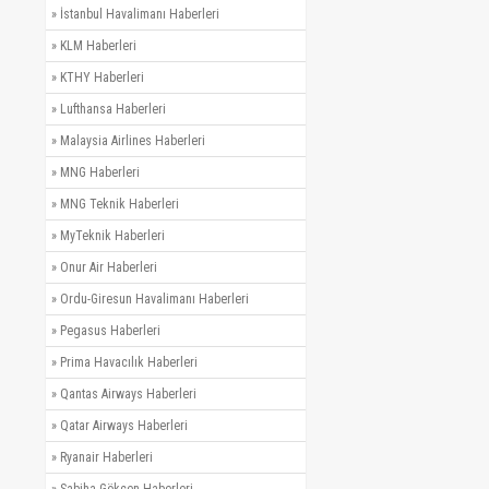
»
İstanbul Havalimanı Haberleri
»
KLM Haberleri
»
KTHY Haberleri
»
Lufthansa Haberleri
»
Malaysia Airlines Haberleri
»
MNG Haberleri
»
MNG Teknik Haberleri
»
MyTeknik Haberleri
»
Onur Air Haberleri
»
Ordu-Giresun Havalimanı Haberleri
»
Pegasus Haberleri
»
Prima Havacılık Haberleri
»
Qantas Airways Haberleri
»
Qatar Airways Haberleri
»
Ryanair Haberleri
»
Sabiha Gökçen Haberleri