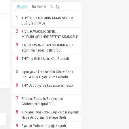
Bugün
Bu Hafta
Bu Ay
1
THY’DE PİLOTLARIN MAAŞ SİSTEMİ
DEĞİŞİYOR MU?
2
SİVİL HAVACILIK GENEL
MÜDÜRLÜĞÜ'NDE PATENT SKANDALI!
3
KABİN TAVANINDAN SU DAMLADI; O
sızıntının nedeni belli oldu!
4
THY’nin Geliri Arttı, Kârı Geriledi
5
İspanya ve Fransa'daki Görev Sona
Erdi: 4 Türk Uçağı Yurda Döndü
6
THY Japonya'da kapasite artıracak
7
Pilotlar, Toplu İş Sözleşmesi
Görüşmesini İptal Etti!
8
Kırklareli'nde Kritik Sağlık Operasyonu:
Hava Ambulansı Devreye Girdi
9
Ryanair Yolcusu Uçağı Kaçırdı,