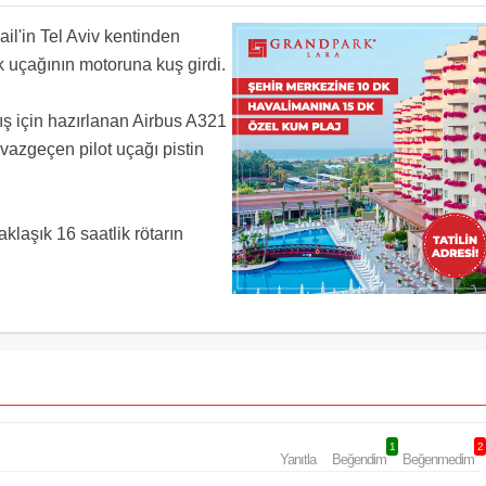
 once mail attim cevap bile vermediler
rail'in Tel Aviv kentinden
 uçağının motoruna kuş girdi.
ış için hazırlanan Airbus A321
 vazgeçen pilot uçağı pistin
klaşık 16 saatlik rötarın
1
2
Yanıtla
Beğendim
Beğenmedim