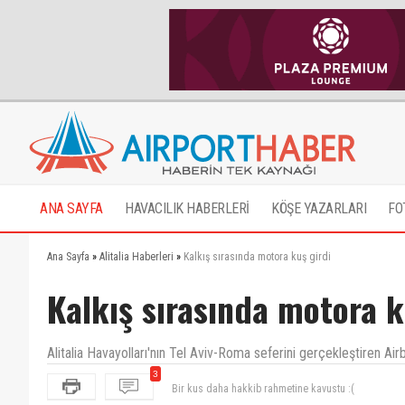
ANA SAYFA
HAVACILIK HABERLERİ
KÖŞE YAZARLARI
FO
Ana Sayfa
»
Alitalia Haberleri
»
Kalkış sırasında motora kuş girdi
Kalkış sırasında motora k
Alitalia Havayolları'nın Tel Aviv-Roma seferini gerçekleştiren Air
3
Tel aviv sıkıntılı hava alanı kuşların yolu üzerinde