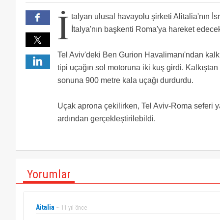
Cok kotu havayolu sirketi valizim kirik geldi 1 hafta
İ
Bir kus daha hakkib rahmetine kavustu :(
talyan ulusal havayolu şirketi Alitalia'nın İs
İtalya'nın başkenti Roma'ya hareket edecek
Tel Aviv'deki Ben Gurion Havalimanı'ndan kalk
tipi uçağın sol motoruna iki kuş girdi. Kalkıştan
sonuna 900 metre kala uçağı durdurdu.
Uçak aprona çekilirken, Tel Aviv-Roma seferi ya
ardından gerçekleştirilebildi.
Yorumlar
Aitalia
~ 11 yıl önce