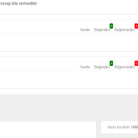
m cevap bile vermediler
0
3
Yanıtla
Beğendim
Beğenmedim
4
0
Yanıtla
Beğendim
Beğenmedim
Kalan karakter
1000