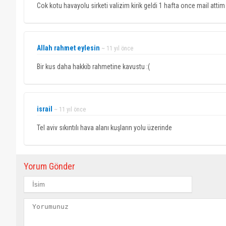
Cok kotu havayolu sirketi valizim kirik geldi 1 hafta once mail atti
Allah rahmet eylesin
~ 11 yıl önce
Bir kus daha hakkib rahmetine kavustu :(
israil
~ 11 yıl önce
Tel aviv sıkıntılı hava alanı kuşların yolu üzerinde
Yorum Gönder