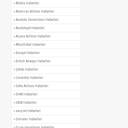
»
Alitalia Haberleri
»
American Airlines Haberleri
»
Anadolu Üniversitesi Haberleri
»
Anadolujet Haberleri
»
Asiana Airlines Haberleri
»
AtlasGlobal Haberleri
»
Borajet Haberleri
»
British Airways Haberleri
»
Çelebi Haberleri
»
Corendon Haberleri
»
Delta Airlines Haberleri
»
DHMİ Haberleri
»
EASA Haberleri
»
easyJet Haberleri
»
Emirates Haberleri
»
Ercan Havalimanı Haberleri