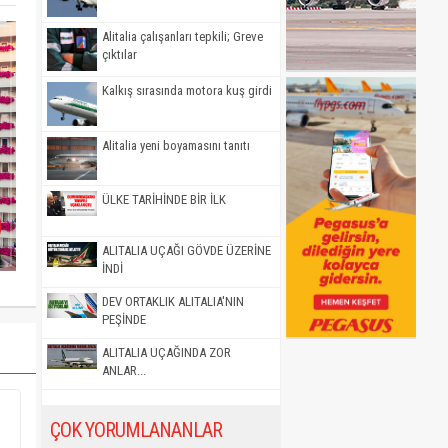
Alitalia çalışanları tepkili; Greve
çıktılar
Kalkış sırasında motora kuş girdi
Alitalia yeni boyamasını tanıtı
ÜLKE TARİHİNDE BİR İLK
ALITALIA UÇAĞI GÖVDE ÜZERİNE
İNDİ
DEV ORTAKLIK ALITALIA'NIN
PEŞİNDE
ALITALIA UÇAĞINDA ZOR
ANLAR...
ÇOK YORUMLANANLAR