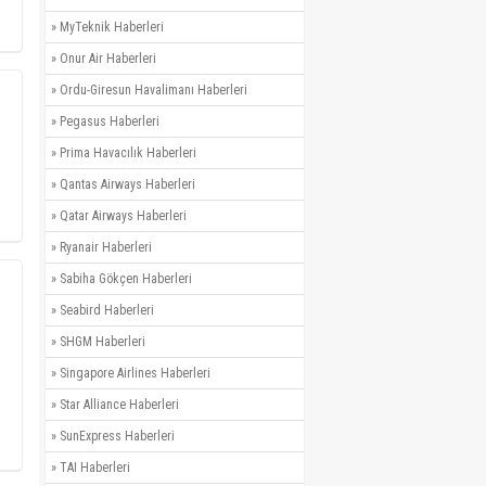
»
MyTeknik Haberleri
»
Onur Air Haberleri
»
Ordu-Giresun Havalimanı Haberleri
»
Pegasus Haberleri
»
Prima Havacılık Haberleri
»
Qantas Airways Haberleri
»
Qatar Airways Haberleri
»
Ryanair Haberleri
»
Sabiha Gökçen Haberleri
»
Seabird Haberleri
»
SHGM Haberleri
»
Singapore Airlines Haberleri
»
Star Alliance Haberleri
»
SunExpress Haberleri
»
TAI Haberleri