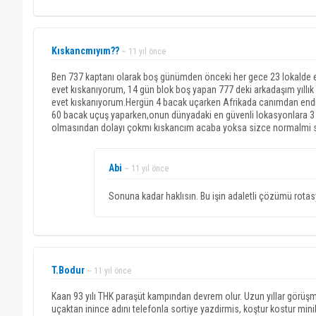
Kıskancmıyım??
~ 11 yıl önce
Ben 737 kaptanı olarak boş günümden önceki her gece 23 lokalde e
evet kıskanıyorum, 14 gün blok boş yapan 777 deki arkadaşım yıllı
evet kıskanıyorum.Hergün 4 bacak uçarken Afrikada canımdan endi
60 bacak uçuş yaparken,onun dünyadaki en güvenli lokasyonlara 3 
olmasından dolayı çokmı kıskancım acaba yoksa sizce normalmi s
Abi
~ 11 yıl önce
Sonuna kadar haklısın. Bu işin adaletli çözümü rotasy
T.Bodur
~ 11 yıl önce
Kaan 93 yılı THK paraşüt kampından devrem olur. Uzun yıllar görü
uçaktan inince adını telefonla sortiye yazdirmis, koştur kostur min