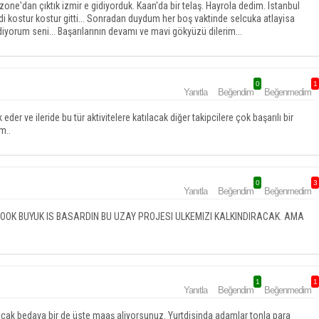
e'dan çıktık izmir e gidiyorduk. Kaan'da bir telaş. Hayrola dedim. Istanbul
i kostur kostur gitti... Sonradan duydum her boş vaktinde selcuka atlayisa
yorum seni... Başarılarının devamı ve mavi gökyüzü dilerim...
0
1
Yanıtla
Beğendim
Beğenmedim
der ve ileride bu tür aktivitelere katılacak diğer takipcilere çok başarılı bir
m..
0
3
Yanıtla
Beğendim
Beğenmedim
OOK BUYUK IS BASARDIN BU UZAY PROJESI ULKEMIZI KALKINDIRACAK. AMA
1
1
Yanıtla
Beğendim
Beğenmedim
cak bedava bir de üste maaş aliyorsunuz. Yurtdisinda adamlar tonla para