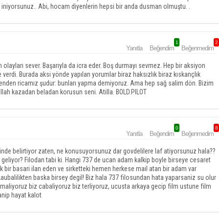
niyorsunuz.. Abi, hocam diyenlerin hepsi bir anda dusman olmuştu. .
1
2
Yanıtla
Beğendim
Beğenmedim
n olayları sever. Başarıyla da icra eder. Boş durmayı sevmez. Hep bir aksiyon
erdi. Burada aksi yönde yapılan yorumlar biraz haksızlık biraz kıskançlık
 Senden ricamız şudur: bunları yapma demiyoruz. Ama hep sağ salim dön. Bizim
llah kazadan beladan korusun seni. Atilla. BOLD.PILOT
0
8
Yanıtla
Beğendim
Beğenmedim
inde belirtiyor zaten, ne konusuyorsunuz dar govdelilere laf atiyorsunuz hala??
n geliyor? Filodan tabi ki. Hangi 737 de ucan adam kalkip boyle birseye cesaret
uk bir basari ilan eden ve sirketteki hemen herkese mail atan bir adam var
r. Laubalilikten baska birsey degil! Biz hala 737 filosundan hata yaparsaniz su olur
irmaliyoruz biz cabaliyoruz biz terliyoruz, ucusta arkaya gecip film ustune film
nip hayat kalot