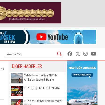
DİĞER HABERLER
8:39
Çelebi Havacılık'tan THY ile
Afrika'da Stratejik Hamle
THY UÇUŞ EKİPLERİ İSYANDA!
THY’den 3 Milyar Dolarlık Motor