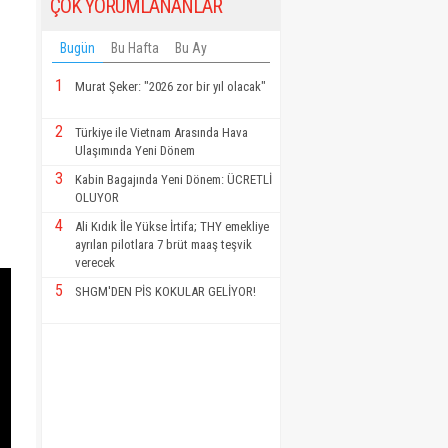
ÇOK YORUMLANANLAR
Bugün
Bu Hafta
Bu Ay
1
Murat Şeker: "2026 zor bir yıl olacak"
2
Türkiye ile Vietnam Arasında Hava
Ulaşımında Yeni Dönem
3
Kabin Bagajında Yeni Dönem: ÜCRETLİ
OLUYOR
4
Ali Kıdık İle Yükse İrtifa; THY emekliye
ayrılan pilotlara 7 brüt maaş teşvik
verecek
5
SHGM'DEN PİS KOKULAR GELİYOR!