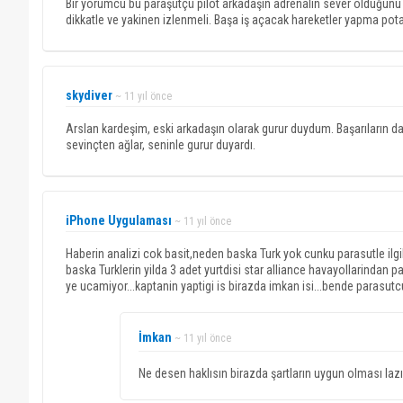
Bir yorumcu bu paraşütçü pilot arkadaşın adrenalin sever olduğunu s
dikkatle ve yakinen izlenmeli. Başa iş açacak hareketler yapma pota
skydiver
~ 11 yıl önce
Arslan kardeşim, eski arkadaşın olarak gurur duydum. Başarıların da
sevinçten ağlar, seninle gurur duyardı.
iPhone Uygulaması
~ 11 yıl önce
Haberin analizi cok basit,neden baska Turk yok cunku parasutle il
baska Turklerin yilda 3 adet yurtdisi star alliance havayollarindan p
ye ucamiyor...kaptanin yaptigi is birazda imkan isi...bende para
İmkan
~ 11 yıl önce
Ne desen haklısın birazda şartların uygun olması laz