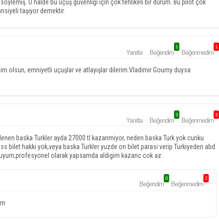
öylemiş. O halde bu uçuş güvenliği için çok tehlikeli bir durum. Bu pilot çok
nsiyeli taşıyor demektir.
1
1
Yanıtla
Beğendim
Beğenmedim
im olsun, emniyetli uçuşlar ve atlayışlar dilerim.Vladimir Gourny duysa
3
3
Yanıtla
Beğendim
Beğenmedim
gilenen baska Turkler ayda 27000 tl kazanmiyor, neden baska Turk yok cunku
ass bilet hakki yok,veya baska Turkler yuzde on bilet parasi verip Turkiyeden abd
sutcuyum,profesyonel olarak yapsamda aldigim kazanc cok az
0
2
Beğendim
Beğenmedim
ım