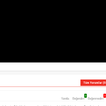
Tüm Yorumlar (5
0
3
Yanıtla
Beğendim
Beğenmedim