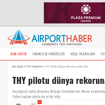
ANA SAYFA
HAVACILIK HABERLERİ
KÖŞE YAZARLARI
FO
Ana Sayfa
»
THY Haberleri
»
THY pilotu dünya rekoruna ortak oldu
THY pilotu dünya rekorun
Geçtiğimiz hafta Amerika Birleşik Devletleri'nin Illinois eyaletin
Yolları kaptan pilotu da ortak oldu.
55
Kaan 93 yılı THK paraşüt kampından devrem olur. U