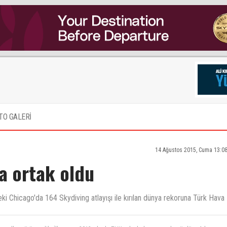
TO GALERİ
14 Ağustos 2015, Cuma 13:0
a ortak oldu
deki Chicago'da 164 Skydiving atlayışı ile kırılan dünya rekoruna Türk Hava
zun yıllar görüşmedik. İlk ve son 2012 yılında THK selcuk dropzonunda gördüm. Adam