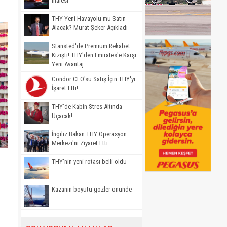
İhalesi
THY Yeni Havayolu mu Satın
Alacak? Murat Şeker Açıkladı
Stansted'de Premium Rekabet
Kızıştı! THY'den Emirates'e Karşı
Yeni Avantaj
Condor CEO'su Satış İçin THY'yi
İşaret Etti!
THY’de Kabin Stres Altında
Uçacak!
İngiliz Bakan THY Operasyon
Merkezi'ni Ziyaret Etti
THY'nin yeni rotası belli oldu
Kazanın boyutu gözler önünde