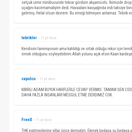
selçuk ızmir minibusunde tekrar gördüm akşamüstü. İkimizde dropzon
uçağını kacirmamaliyim dedi. Havaalanı kavşağında indi taksiye bind
gelirmiş. Helal olsun devrem. Bu emeği bilmeyen anlamaz. Tebrik edi
tebrikler
~ 11 yıl önce
Kendisini tanımıyorum ama katıldığı ve ortak olduğu rekor için tenrik e
örnek olduğunu söyleyebilirim.Allah yolunu açık etsin Kaan kardeşi
capulcu
~ 11 yıl önce
KIBIRLI ADAM BUYUK HARFLERLE CEVAP VERMIS. TAMAM SEN COO
DAHA FAZLA INSANLARI MESGUL ETME DERDIMIZ COK.
FreeX
~ 11 yıl önce
THK egitmenlerine yillar önce demiştim. Ekmek bedava su bedava u