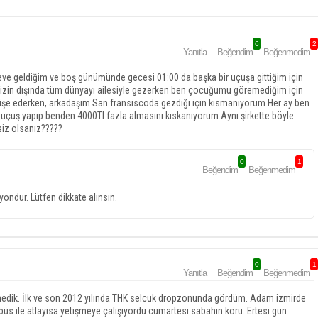
6
2
Yanıtla
Beğendim
Beğenmedim
ve geldiğim ve boş günümünde gecesi 01:00 da başka bir uçuşa gittiğim için
k izin dışında tüm dünyayı ailesiyle gezerken ben çocuğumu göremediğim için
şe ederken, arkadaşım San fransiscoda gezdiği için kısmanıyorum.Her ay ben
uçuş yapıp benden 4000Tl fazla almasını kıskanıyorum.Aynı şirkette böyle
iz olsanız?????
0
1
Beğendim
Beğenmedim
ondur. Lütfen dikkate alınsın.
0
1
Yanıtla
Beğendim
Beğenmedim
şmedik. İlk ve son 2012 yılında THK selcuk dropzonunda gördüm. Adam izmirde
ibüs ile atlayisa yetişmeye çalışıyordu cumartesi sabahın körü. Ertesi gün