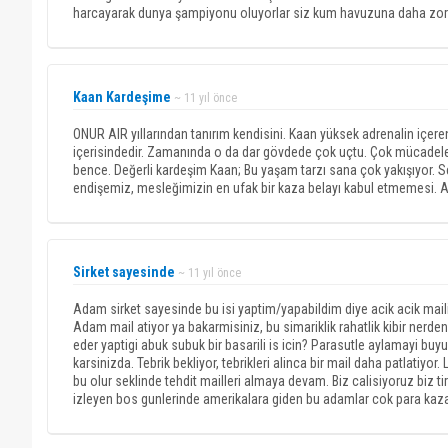
harcayarak dunya şampiyonu oluyorlar siz kum havuzuna daha zor i
Kaan Kardeşime
~ 11 yıl önce
ONUR AIR yıllarından tanırım kendisini. Kaan yüksek adrenalin içere
içerisindedir. Zamanında o da dar gövdede çok uçtu. Çok mücadele v
bence. Değerli kardeşim Kaan; Bu yaşam tarzı sana çok yakışıyor.
endişemiz, mesleğimizin en ufak bir kaza belayı kabul etmemesi. A
Sirket sayesinde
~ 11 yıl önce
Adam sirket sayesinde bu isi yaptim/yapabildim diye acik acik mail
Adam mail atiyor ya bakarmisiniz, bu simariklik rahatlik kibir nerde
eder yaptigi abuk subuk bir basarili is icin? Parasutle aylamayi buy
karsinizda. Tebrik bekliyor, tebrikleri alinca bir mail daha patlatiyo
bu olur seklinde tehdit mailleri almaya devam. Biz calisiyoruz biz t
izleyen bos gunlerinde amerikalara giden bu adamlar cok para kaza