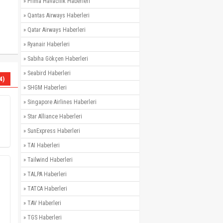
»
Prima Havacılık Haberleri
»
Qantas Airways Haberleri
»
Qatar Airways Haberleri
»
Ryanair Haberleri
»
Sabiha Gökçen Haberleri
»
Seabird Haberleri
4)
»
SHGM Haberleri
»
Singapore Airlines Haberleri
»
Star Alliance Haberleri
»
SunExpress Haberleri
»
TAI Haberleri
»
Tailwind Haberleri
»
TALPA Haberleri
»
TATCA Haberleri
»
TAV Haberleri
»
TGS Haberleri