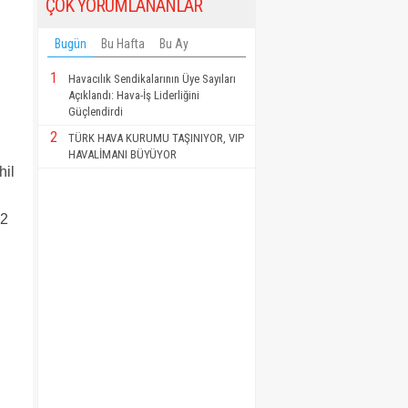
ÇOK YORUMLANANLAR
Bugün
Bu Hafta
Bu Ay
1
Havacılık Sendikalarının Üye Sayıları
Açıklandı: Hava-İş Liderliğini
Güçlendirdi
2
TÜRK HAVA KURUMU TAŞINIYOR, VIP
HAVALİMANI BÜYÜYOR
hil
 2