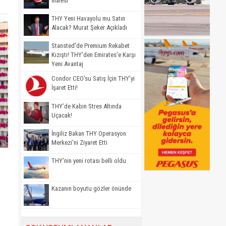
İhalesi
THY Yeni Havayolu mu Satın
Alacak? Murat Şeker Açıkladı
Stansted'de Premium Rekabet
Kızıştı! THY'den Emirates'e Karşı
Yeni Avantaj
Condor CEO'su Satış İçin THY'yi
İşaret Etti!
THY’de Kabin Stres Altında
Uçacak!
İngiliz Bakan THY Operasyon
Merkezi'ni Ziyaret Etti
THY'nin yeni rotası belli oldu
Kazanın boyutu gözler önünde