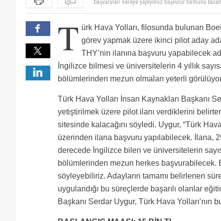
çok iyi
Hukuk öğrencisiyim thy pilot alımlarına katılabilir mi
T
artık lisans mevzunu olmak yeterli oluyor eşit ağırlı
ürk Hava Yolları, filosunda bulunan Boe
çünkü hava yolu sektörü sürekli gelişen bir sektör
Lütfen soruma cevap verin nolur simdi ben İmam Ha
bazı uçuş okulları ticari pilot lisansı için ön lisans 
Ben Türkiye' de doğdum daha sonra bulgaristan çifte 
görev yapmak üzere ikinci pilot aday ada
150 bin türk lirası istiyor 18 aylık eğitim için ve iş
İngilizce hangi seviyede olmalı
THY’nin ilanına başvuru yapabilecek ad
akrabası 2 yıl yanında kalabilecek bir akrabaı olan 
Mimarlık son sınıfım turban sorun olurmu acaba
mevcut daha 2 hafta önce katar hava yolları thy polit
sadece ingilizcem zayıf acaba bu konuda ne düzeyde
İngilizce bilmesi ve üniversitelerin 4 yıllık sayıs
garantisi verdi ama pilotlar gitmemiş
Üniversite 4 yıllık konservatuvar mezunuyum ingilizc
bölümlerinden mezun olmaları yeterli görülüyor
Türk Hava Yolları İnsan Kaynakları Başkanı Ser
yetiştirilmek üzere pilot ilanı verdiklerini belirt
sitesinde kalacağını söyledi. Uygur, “Türk Hava 
üzerinden ilana başvuru yapılabilecek. İlana, 2
derecede İngilizce bilen ve üniversitelerin sayıs
bölümlerinden mezun herkes başvurabilecek. Bu
söyleyebiliriz. Adayların tamamı belirlenen süreçl
uygulandığı bu süreçlerde başarılı olanlar eğit
Başkanı Serdar Uygur, Türk Hava Yolları’nın bu y