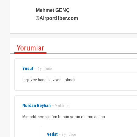
Mehmet GENÇ
©AirportHber.com
Yorumlar
Yusuf
~ 9 yıl önce
İngilizce hangi seviyede olmalı
Nurdan Beyhan
~ 9 yıl önce
Mimarlık son sınıfım turban sorun olurmu acaba
vedat
~ 8 yıl önce