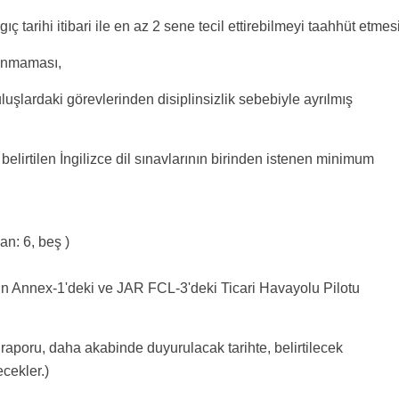
ıç tarihi itibari ile en az 2 sene tecil ettirebilmeyi taahhüt etmesi
ulunmaması,
uşlardaki görevlerinden disiplinsizlik sebebiyle ayrılmış
a belirtilen İngilizce dil sınavlarının birinden istenen minimum
n: 6, beş )
'nın Annex-1'deki ve JAR FCL-3'deki Ticari Havayolu Pilotu
 raporu, daha akabinde duyurulacak tarihte, belirtilecek
cekler.)