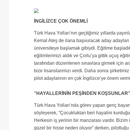
İNGİLİZCE ÇOK ÖNEMLİ
Türk Hava Yolları’nın geçtiğimiz yıllarda yayınl
Kemal Ateş de ilana başvuracak aday adayları i
üniversiteye başlamak gibiydi. Eğitime başladı
eğitimlerimizi aldık ve Çorlu’ya gittik uçuş eği
tarafından düzenlenen sınavlara girmek için 
bize lisanslarımızı verdi. Daha sonra şirketimi
pilot adaylarının en çok İngilizce’ye önem vermel
“HAYALLERİNİN PEŞİNDEN KOŞSUNLAR
Türk Hava Yolları’nda görev yapan genç bayan p
söyleyerek, “Çocukluktan beri hayalini kurduğum
Herkesin iş yerinin bir manzarası vardır. Bizim
güzel bir hisse neden oluyor” derken, pilotluğu