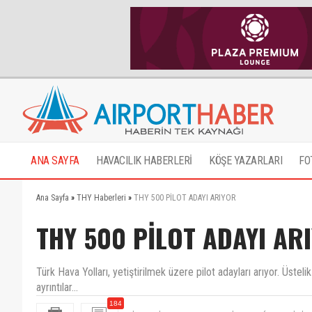
ANA SAYFA
HAVACILIK HABERLERİ
KÖŞE YAZARLARI
FO
Ana Sayfa
»
THY Haberleri
»
THY 500 PİLOT ADAYI ARIYOR
THY 500 PİLOT ADAYI AR
Türk Hava Yolları, yetiştirilmek üzere pilot adayları arıyor. Üstel
ayrıntılar...
başvuruları nereye yapıyoruz başvurur formunu bula
184