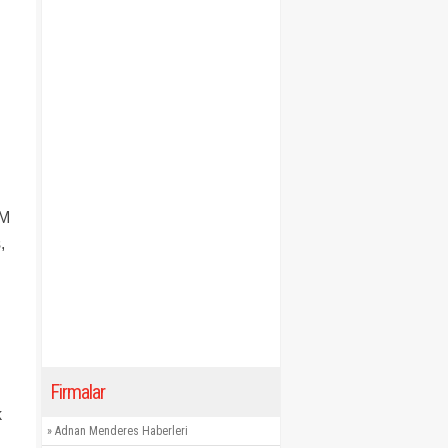
GM
,
Firmalar
k
»
Adnan Menderes Haberleri