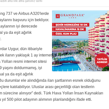
yim?
k ve sayısal şartını kaldırdılar yani sözelci lisans mevzunlarıda başvuruda bulunabiliyor
ing 737 ve Airbus A320'lerde
 ve günümüzdede beklenenden hızlı gelişiyor bu nedenle pilot açığıda artmış durumumda
tip okuyorum peki İmam Hatip mezunu oldum mu??? Pilot olma şansım var mı????
mevzunu bile alıyor aça ücretleri tabiki can yakıcı türkiyedeki en dandik okul bile 100 ile
vatandaşlığını aldım. Peki ben şimdi thy de pilot olabilirmiyim?
ylarını başvuru için bekliyor.
in ilginç tarafı avrupada bu fiyatlar türkiyeye göre daha ucuz hani varsa avrupada yakın
aylarının iyi derecede
bunun için avrupayıda tercih edebilir çünkü dünya genelinde aışırı derecede pilot açığı
larına bizimle çalışın teklifinde bulundu ve başlangıç olarakta 14 bindolar aylık maaş
 ingilizceşart ? derdini anlatma misalim mi ?
al ya da eşit ağırlık
em çok iyi kriterlerim uyuyor başvurabilirmiyim
.
dar Uygur, dün itibariyle
erek ilanın yaklaşık 1 ay internet
Yolları resmi internet sitesi
9 yaşını doldurmamış, iyi
al ya da eşit ağırlık
 durumlar ele alındığında ilan şartlarının esnek olduğunu
ere katılabiliyor. Uluslar arası geçerliliği olan testlerin
im sürecine alınıyor” dedi. Türk Hava Yolları İnsan Kaynakları
ıl 500 pilot adayının alımının planlandığını ifade etti.