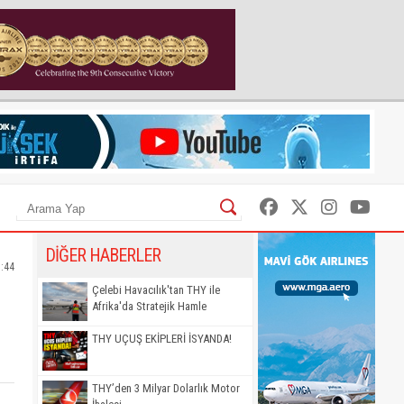
DİĞER HABERLER
:44
Çelebi Havacılık'tan THY ile
Afrika'da Stratejik Hamle
THY UÇUŞ EKİPLERİ İSYANDA!
THY’den 3 Milyar Dolarlık Motor