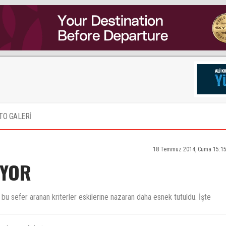
TO GALERİ
18 Temmuz 2014, Cuma 15:15
IYOR
ik bu sefer aranan kriterler eskilerine nazaran daha esnek tutuldu. İşte
madım ama link atma şansınız varmı