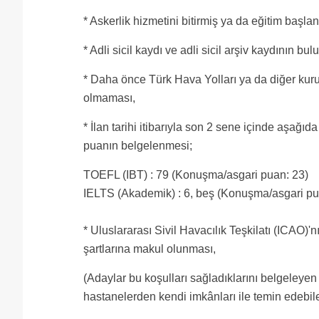
* Askerlik hizmetini bitirmiş ya da eğitim başlang
* Adli sicil kaydı ve adli sicil arşiv kaydının b
* Daha önce Türk Hava Yolları ya da diğer kurul
olmaması,
* İlan tarihi itibarıyla son 2 sene içinde aşağıd
puanın belgelenmesi;
TOEFL (IBT) : 79 (Konuşma/asgari puan: 23)
IELTS (Akademik) : 6, beş (Konuşma/asgari pua
* Uluslararası Sivil Havacılık Teşkilatı (ICAO)
şartlarına makul olunması,
(Adaylar bu koşulları sağladıklarını belgeleyen
hastanelerden kendi imkânları ile temin edebile