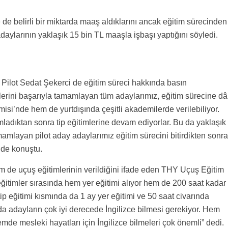
 de belirli bir miktarda maaş aldıklarını ancak eğitim sürecinden
adaylarının yaklaşık 15 bin TL maaşla işbaşı yaptığını söyledi.
Pilot Sedat Şekerci de eğitim süreci hakkında basın
lerini başarıyla tamamlayan tüm adaylarımız, eğitim sürecine dâ
si’nde hem de yurtdışında çeşitli akademilerde verilebiliyor.
ladıktan sonra tip eğitimlerine devam ediyorlar. Bu da yaklaşık
amlayan pilot aday adaylarımız eğitim sürecini bitirdikten sonra
inde konuştu.
em de uçuş eğitimlerinin verildiğini ifade eden THY Uçuş Eğitim
itimler sırasında hem yer eğitimi alıyor hem de 200 saat kadar
tip eğitimi kısmında da 1 ay yer eğitimi ve 50 saat civarında
da adayların çok iyi derecede İngilizce bilmesi gerekiyor. Hem
nemde mesleki hayatları için İngilizce bilmeleri çok önemli” dedi.