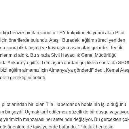
adığı benzer bir ilan sonucu THY kokpitindeki yerini alan Pilot
çin önerilerde bulundu. Ateş, “Buradaki eğitim süreci yeniden
kta sonra ilk tanışma ve kaynaşma aşamaları geçirdik. Teorik
timlerimizi aldık. Bu sırada Sivil Havacılık Genel Müdürlüğü
arada Ankara’ya gittik. Tüm aşamalardan geçtikten sonra da SH
z bizi eğitim almamız için Almanya’ya gönderdi” dedi. Kemal Ateş
eri gerektiğini belirtti.
”
ilotlarından biri olan Tila Haberdar da hobisinin işi olduğunu
 bir şeydi. Uçmak tarif edilemez güzellikte bir duygu yaşatıyor.
 iş yerimizin manzarası her seferinde değişiyor. Bu gerçekten ço
 düşünenlere de tavsiyelerde bulundu. “Pilotluk herkesin