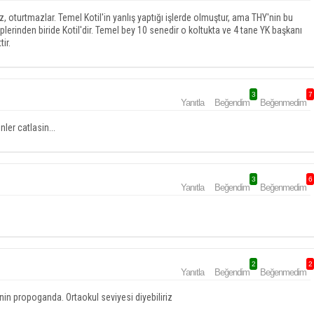
az, oturtmazlar. Temel Kotil'in yanlış yaptığı işlerde olmuştur, ama THY'nin bu
erinden biride Kotil'dir. Temel bey 10 senedir o koltukta ve 4 tane YK başkanı
ir.
3
7
Yanıtla
Beğendim
Beğenmedim
nler catlasin...
3
6
Yanıtla
Beğendim
Beğenmedim
2
2
Yanıtla
Beğendim
Beğenmedim
in propoganda. Ortaokul seviyesi diyebiliriz