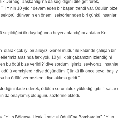
lık Derneği Başkanlığı'na da seçildiğini dile getirerek,
. THY'nin 10 yıldır devam eden bir başarı trendi var. Ödülün bize
 sektörü, dünyanın en önemli sektörlerinden biri çünkü insanları
 seçildiğini ilk duyduğunda heyecanlandığını anlatan Kotil,
 olarak çok iyi bir aileyiz. Genel müdür ile kabinde çalışan bir
lerimiz arasında fark yok. 10 yıllık bir çabamızın izlendiğini
n bu ödül bize verildi?' diye sordum. İşimizi seviyoruz. İnsanlar
u ödülü vermişlerdir diye düşündüm. Çünkü ilk önce sevgi başlıy
sa bu ödülü vermezlerdi diye aklıma geldi."
lediğini ifade ederek, ödülün sorumluluk yüklediği gibi fırsatlar
anın da onaylamış olduğunu sözlerine ekledi.
, "Yılın Bölgesel Uçak Üreticisi Ödülü"ne Bombardier", "Yılın