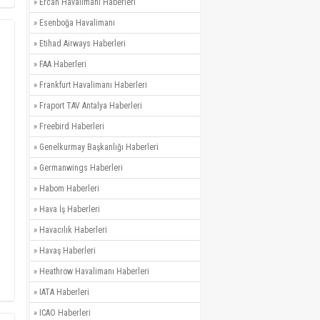
»
Ercan Havalimanı Haberleri
»
Esenboğa Havalimanı
»
Etihad Airways Haberleri
»
FAA Haberleri
»
Frankfurt Havalimanı Haberleri
»
Fraport TAV Antalya Haberleri
»
Freebird Haberleri
»
Genelkurmay Başkanlığı Haberleri
»
Germanwings Haberleri
»
Habom Haberleri
»
Hava İş Haberleri
»
Havacılık Haberleri
»
Havaş Haberleri
»
Heathrow Havalimanı Haberleri
»
IATA Haberleri
»
ICAO Haberleri