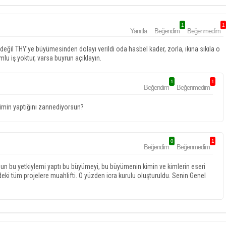
1
1
Yanıtla
Beğendim
Beğenmedim
 değil THY'ye büyümesinden dolayı verildi oda hasbel kader, zorla, ıkına sıkıla o
lu iş yoktur, varsa buyrun açıklayın.
1
1
Beğendim
Beğenmedim
imin yaptığını zannediyorsun?
0
1
Beğendim
Beğenmedim
sun bu yetkiylemi yaptı bu büyümeyi, bu büyümenin kimin ve kimlerin eseri
'deki tüm projelere muahlifti. O yüzden icra kurulu oluşturuldu. Senin Genel