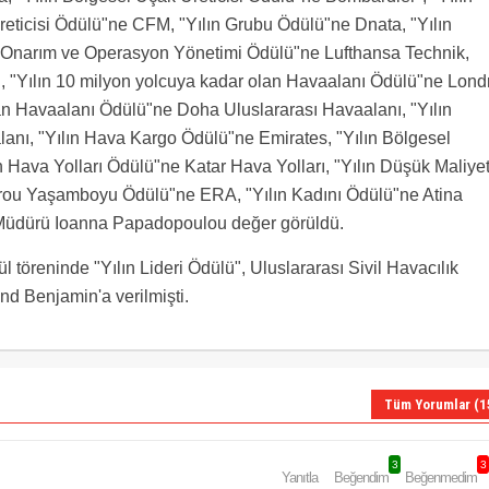
reticisi Ödülü"ne CFM, "Yılın Grubu Ödülü"ne Dnata, "Yılın
m, Onarım ve Operasyon Yönetimi Ödülü"ne Lufthansa Technik,
 "Yılın 10 milyon yolcuya kadar olan Havaalanı Ödülü"ne Lond
lan Havaalanı Ödülü"ne Doha Uluslararası Havaalanı, "Yılın
anı, "Yılın Hava Kargo Ödülü"ne Emirates, "Yılın Bölgesel
Hava Yolları Ödülü"ne Katar Hava Yolları, "Yılın Düşük Maliyet
trou Yaşamboyu Ödülü"ne ERA, "Yılın Kadını Ödülü"ne Atina
 Müdürü Ioanna Papadopoulou değer görüldü.
 töreninde "Yılın Lideri Ödülü", Uluslararası Sivil Havacılık
 Benjamin'a verilmişti.
Tüm Yorumlar (1
3
3
Yanıtla
Beğendim
Beğenmedim