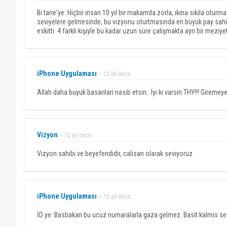
Bi tane'ye: Hiçbir insan 10 yıl bir makamda zorla, ıkına sıkıla oturm
seviyelere gelmesinde, bu vizyonu oturtmasında en büyük pay sahipl
eskitti. 4 farklı kişiyle bu kadar uzun süre çalışmakta ayrı bir meziyett
iPhone Uygulaması
~ 12 yıl önce
Allah daha buyuk basarilari nasib etsin.. Iyi ki varsin THY!!! Giremeye
Vizyon
~ 12 yıl önce
Vizyon sahibi ve beyefendidir, calisan olarak seviyoruz
iPhone Uygulaması
~ 12 yıl önce
İD ye: Basbakan bu ucuz numaralarla gaza gelmez. Basit kalmis sen