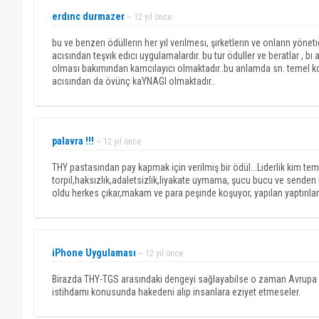
erdınc durmazer
~ 12 yıl önce
bu ve benzerı ödüllerın her yıl verılmesı, şırketlerın ve onların yön
acısından teşvık edıcı uygulamalardır. bu tur öduller ve beratlar , bı 
olması bakımından kamcılayıcı olmaktadır..bu anlamda sn. temel ko
acısından da övünç kaYNAGI olmaktadır..
palavra !!!
~ 12 yıl önce
THY pastasından pay kapmak için verilmiş bir ödül...Liderlik kim t
torpil,haksızlık,adaletsizlik,liyakate uymama, şucu bucu ve senden 
oldu herkes çıkar,makam ve para peşinde koşuyor, yapılan yaptırılan t
iPhone Uygulaması
~ 12 yıl önce
Birazda THY-TGS arasındaki dengeyi sağlayabilse o zaman Avrupa de
istihdamı konusunda hakedeni alıp insanlara eziyet etmeseler.