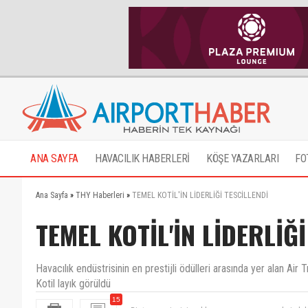
ANA SAYFA
HAVACILIK HABERLERİ
KÖŞE YAZARLARI
FO
Ana Sayfa
»
THY Haberleri
»
TEMEL KOTİL'İN LİDERLİĞİ TESCİLLENDİ
TEMEL KOTİL'İN LİDERLİĞİ
Havacılık endüstrisinin en prestijli ödülleri arasında yer alan A
Kotil layık görüldü
Bir tane projesini açıklasın, ne yapmış; gerçekci ol
15