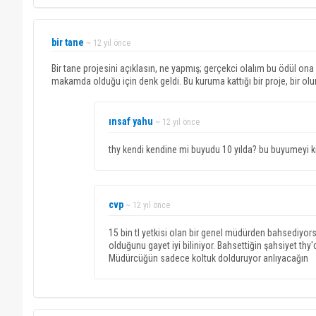
bir tane
~ 12 yıl önce
Bir tane projesini açıklasın, ne yapmış; gerçekci olalım bu ödül ona
makamda olduğu için denk geldi. Bu kuruma kattığı bir proje, bir olum
ınsaf yahu
~ 12 yıl önce
thy kendi kendine mi buyudu 10 yılda? bu buyumeyi k
cvp
~ 12 yıl önce
15 bin tl yetkisi olan bir genel müdürden bahsediyor
olduğunu gayet iyi biliniyor. Bahsettiğin şahsiyet thy
Müdürcüğün sadece koltuk dolduruyor anlıyacağın