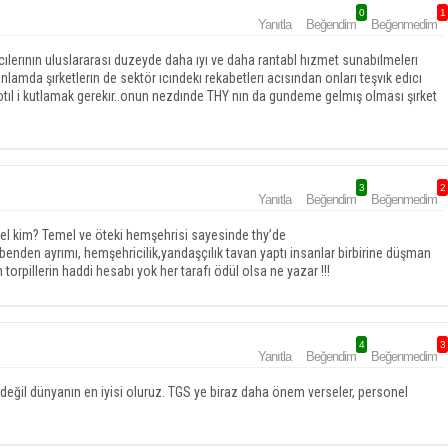
0
1
Yanıtla
Beğendim
Beğenmedim
etıcılerının uluslararası duzeyde daha ıyı ve daha rantabl hızmet sunabılmelerı
anlamda şırketlerın de sektör ıcındekı rekabetlerı acısından onları teşvık edıcı
tıl i kutlamak gerekır..onun nezdınde THY nın da gundeme gelmış olması şırket
3
2
Yanıtla
Beğendim
Beğenmedim
emel kim? Temel ve öteki hemşehrisi sayesinde thy’de
benden ayrımı, hemşehricilik,yandaşçılık tavan yaptı insanlar birbirine düşman
orpillerin haddi hesabı yok her tarafı ödül olsa ne yazar !!!
4
3
Yanıtla
Beğendim
Beğenmedim
ğil dünyanın en iyisi oluruz. TGS ye biraz daha önem verseler, personel