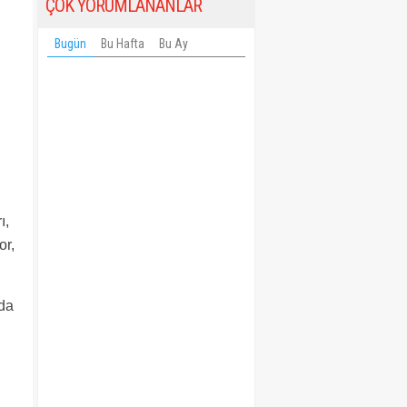
ÇOK YORUMLANANLAR
Bugün
Bu Hafta
Bu Ay
ı,
or,
 da