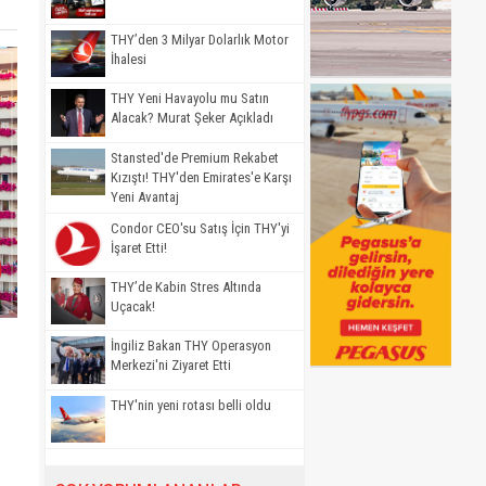
THY’den 3 Milyar Dolarlık Motor
İhalesi
THY Yeni Havayolu mu Satın
Alacak? Murat Şeker Açıkladı
Stansted'de Premium Rekabet
Kızıştı! THY'den Emirates'e Karşı
Yeni Avantaj
Condor CEO'su Satış İçin THY'yi
İşaret Etti!
THY’de Kabin Stres Altında
Uçacak!
İngiliz Bakan THY Operasyon
Merkezi'ni Ziyaret Etti
THY'nin yeni rotası belli oldu