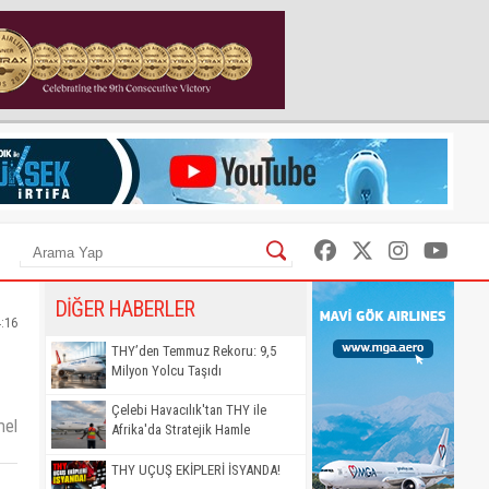
DİĞER HABERLER
4:16
THY’den Temmuz Rekoru: 9,5
Milyon Yolcu Taşıdı
Çelebi Havacılık'tan THY ile
mel
Afrika'da Stratejik Hamle
THY UÇUŞ EKİPLERİ İSYANDA!