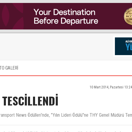
TO GALERİ
10 Mart 2014, Pazartesi 13:2
 TESCİLLENDİ
ir Transport News Ödülleri'nde, "Yılın Lideri Ödülü"ne THY Genel Müdürü Te
alım bu ödül ona değil THY'ye büyümesinden dolayı verildi oda hasbel kader, zorla, ıkına