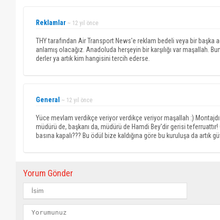
Reklamlar
~ 12 yıl önce
THY tarafından Air Transport News'e reklam bedeli veya bir başka a
anlamış olacağız. Anadoluda herşeyin bir karşılığı var maşallah. Bu
derler ya artık kim hangisini tercih ederse.
General
~ 12 yıl önce
Yüce mevlam verdikçe veriyor verdikçe veriyor maşallah :) Montajdır
müdürü de, başkanı da, müdürü de Hamdi Bey'dir gerisi teferruattır
basına kapalı??? Bu ödül bize kaldığına göre bu kuruluşa da artık 
Yorum Gönder