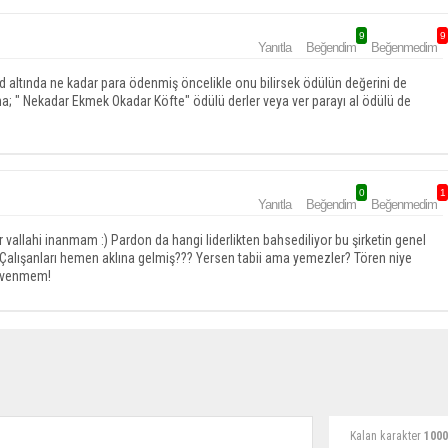
9
9
Yanıtla
Beğendim
Beğenmedim
d altında ne kadar para ödenmiş öncelikle onu bilirsek ödülün değerini de
na; " Nekadar Ekmek Okadar Köfte" ödülü derler veya ver parayı al ödülü de
0
1
Yanıtla
Beğendim
Beğenmedim
 vallahi inanmam :) Pardon da hangi liderlikten bahsediliyor bu şirketin genel
! Çalışanları hemen aklına gelmiş??? Yersen tabii ama yemezler? Tören niye
güvenmem!
Kalan karakter
1000