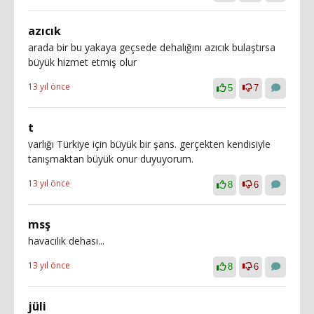
azıcık
arada bir bu yakaya geçsede dehalığını azıcık bulaştırsa
büyük hizmet etmiş olur
13 yıl önce
5
7
t
varlığı Türkiye için büyük bir şans. gerçekten kendisiyle
tanışmaktan büyük onur duyuyorum.
13 yıl önce
8
6
msş
havacılık dehası...
13 yıl önce
8
6
jüli