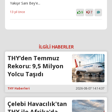
Yakışır Sani Bey'e...
13 yıl önce
9
7
İLGİLİ HABERLER
THY’den Temmuz
Rekoru: 9,5 Milyon
Yolcu Taşıdı
THY Haberleri
2026-08-07 14:14:37
Çelebi Havacılık'tan
THY ile Afrika'da