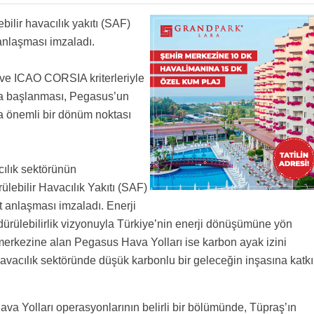
bilir havacılık yakıtı (SAF)
i anlaşması imzaladı.
k ve ICAO CORSIA kriterleriyle
na başlanması, Pegasus’un
a önemli bir dönüm noktası
cılık sektörünün
lebilir Havacılık Yakıtı (SAF)
et anlaşması imzaladı. Enerji
ürdürülebilirlik vizyonuyla Türkiye’nin enerji dönüşümüne yön
n merkezine alan Pegasus Hava Yolları ise karbon ayak izini
avacılık sektöründe düşük karbonlu bir geleceğin inşasına katkı
 Yolları operasyonlarının belirli bir bölümünde, Tüpraş’ın