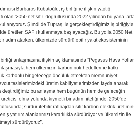
cısı Barbaros Kubatoğlu, iş birliğine ilişkin yaptığı
olan ‘2050 net sıfır’ doğrultusunda 2022 yılından bu yana, art
lanıyoruz. Şimdi de Tüpraş ile gerçekleştirdiğimiz iş birliğiyle
ilde üretilen SAF’ı kullanmaya başlayacağız. Bu yolla 2050 Net
ir adım atarken, ülkemizde sürdürülebilir yakıt ekosisteminin
 birliği anlaşmasına ilişkin açıklamasında “Pegasus Hava Yollar
 anlaşmasıyla hem ülkemizin karbon nötr hedeflerine katkı
ük karbonlu bir geleceğe öncülük etmekten memnuniyet
vcut tesislerimizdeki üretim kabiliyetlerimizden faydalanarak
çekleştirdiğimiz bu anlaşma hem bugünün hem de geleceğin
r üreticisi olma yolunda kıymetli bir adım niteliğinde. 2050’de
ultusunda; sürdürülebilir rafinajdan sıfır karbon elektrik üretimin
niş yatırım alanlarımızı kararlılıkla sürdürüyor ve ülkemizin ile
tmeyi sürdürüyoruz”.