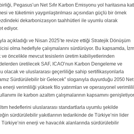
irliği, Pegasus’un Net Sıfır Karbon Emisyonu yol haritasına kat
mesi ve tüketimin yaygınlaştırılması açısından güçlü bir örnek
ezdindeki dekarbonizasyon taahhütleri ile uyumlu olarak
t ediyor.
a açıkladığı ve Nisan 2025’te revize ettiği Stratejik Dönüşüm
ticisi olma hedefiyle çalışmalarını sürdürüyor. Bu kapsamda, İzm
ve öncelikle mevcut tesislerin üretim kabiliyetlerinden
addelerden üretilecek SAF, ICAO’nun Karbon Dengeleme ve
olacak ve uluslararası geçerliliğe sahip sertifikasyonlarla
mız Sürdürülebilir bir Gelecek” sloganıyla duyurduğu 2050 Net
enerji verimliliği yüksek filo yatırımları ve operasyonel verimlili
ullanımı ile karbon azaltım çalışmalarının kapsamını genişletiyor
m hedeflerini uluslararası standartlarla uyumlu şekilde
ğin sürdürülebilir yakıtlarının tedarikinde de Türkiye’nin lider
 Türkiye’nin enerji ve havacılık alanlarında sürdürülebilir