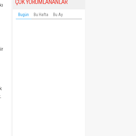
ÇOK YORUMLANANLAR
kı
Bugün
Bu Hafta
Bu Ay
ir
k
.