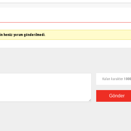
çin henüz yorum gönderilmedi.
Kalan karakter
1000
Gönder