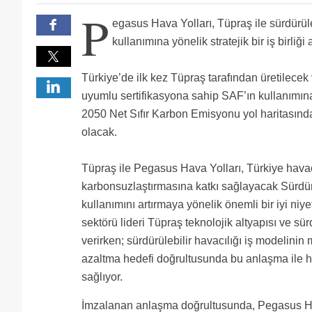
P
egasus Hava Yolları, Tüpraş ile sürdürüle
kullanımına yönelik stratejik bir iş birliğ
Türkiye’de ilk kez Tüpraş tarafından üretilece
uyumlu sertifikasyona sahip SAF’ın kullanımı
2050 Net Sıfır Karbon Emisyonu yol haritasınd
olacak.
Tüpraş ile Pegasus Hava Yolları, Türkiye hava
karbonsuzlaştırmasına katkı sağlayacak Sürdürü
kullanımını artırmaya yönelik önemli bir iyi niy
sektörü lideri Tüpraş teknolojik altyapısı ve s
verirken; sürdürülebilir havacılığı iş modelini
azaltma hedefi doğrultusunda bu anlaşma ile h
sağlıyor.
İmzalanan anlaşma doğrultusunda, Pegasus Hava