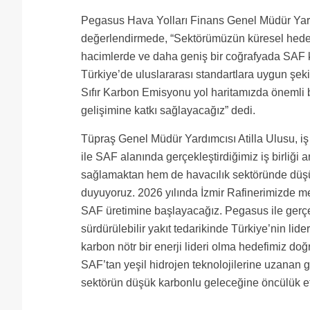
Pegasus Hava Yolları Finans Genel Müdür Yardım
değerlendirmede, “Sektörümüzün küresel hedefi 
hacimlerde ve daha geniş bir coğrafyada SAF kul
Türkiye’de uluslararası standartlara uygun şek
Sıfır Karbon Emisyonu yol haritamızda önemli b
gelişimine katkı sağlayacağız” dedi.
Tüpraş Genel Müdür Yardımcısı Atilla Ulusu, iş
ile SAF alanında gerçekleştirdiğimiz iş birliği
sağlamaktan hem de havacılık sektöründe düş
duyuyoruz. 2026 yılında İzmir Rafinerimizde me
SAF üretimine başlayacağız. Pegasus ile ger
sürdürülebilir yakıt tedarikinde Türkiye’nin lide
karbon nötr bir enerji lideri olma hedefimiz doğr
SAF’tan yeşil hidrojen teknolojilerine uzanan ge
sektörün düşük karbonlu geleceğine öncülük e