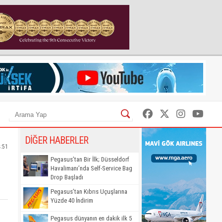
DİĞER HABERLER
4:51
Pegasus’tan Bir İlk; Düsseldorf
Havalimanı’nda Self-Service Bag
Drop Başladı
Pegasus’tan Kıbrıs Uçuşlarına
Yüzde 40 İndirim
Pegasus dünyanın en dakik ilk 5