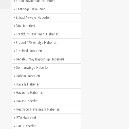
»
Ercan Havalimanı Haberleri
»
Esenboğa Havalimanı
»
Etihad Airways Haberleri
»
FAA Haberleri
»
Frankfurt Havalimanı Haberleri
»
Fraport TAV Antalya Haberleri
»
Freebird Haberleri
»
Genelkurmay Başkanlığı Haberleri
»
Germanwings Haberleri
»
Habom Haberleri
»
Hava İş Haberleri
»
Havacılık Haberleri
»
Havaş Haberleri
»
Heathrow Havalimanı Haberleri
»
IATA Haberleri
»
ICAO Haberleri