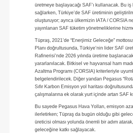
üretmeye başlayacağı SAF’ı kullanacak. Bu iş b
sağlarken, Türkiye’de SAF üretiminin geliştiril
oluşturuyor; ayrıca ülkemizin IATA / CORSIA n
yayınlanan SAF tüketim yönetmeliklerine hizme
Tüpraş, 2021’de “Enerjimiz Geleceğe” mottosuyl
Planı doğrultusunda, Türkiye’nin lider SAF üre
Rafinerisi’nde 2026 yılında üretime başlanacak 
yararlanılacak. Bitkisel ve hayvansal ham m
Azaltma Programı (CORSIA) kriterleriyle uyumlu 
belgelendirilecek. Diğer yandan Pegasus “Rota
Sıfır Karbon Emisyon yol haritası doğrultusunda 
çalışmalarına ek olarak yurt içinde artan SAF k
Bu sayede Pegasus Hava Yolları, emisyon azaltı
ilerletirken; Tüpraş da bugün olduğu gibi gelece
üreticisi olması yolunda önemli bir adım atarak,
geleceğine katkı sağlayacak.