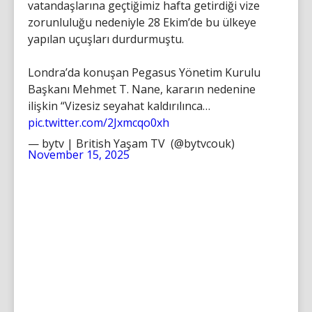
vatandaşlarına geçtiğimiz hafta getirdiği vize
zorunluluğu nedeniyle 28 Ekim’de bu ülkeye
yapılan uçuşları durdurmuştu.
Londra’da konuşan Pegasus Yönetim Kurulu
Başkanı Mehmet T. Nane, kararın nedenine
ilişkin “Vizesiz seyahat kaldırılınca…
pic.twitter.com/2Jxmcqo0xh
— bytv | British Yaşam TV (@bytvcouk)
November 15, 2025