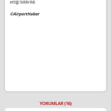
ettiği bildirildi.
©AirportHaber
YORUMLAR (16)