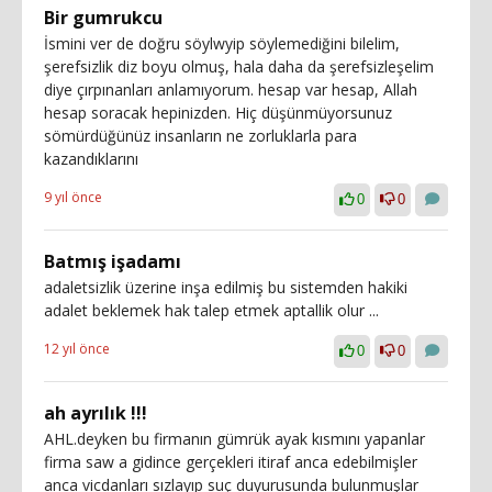
Bir gumrukcu
İsmini ver de doğru söylwyip söylemediğini bilelim,
şerefsizlik diz boyu olmuş, hala daha da şerefsizleşelim
diye çırpınanları anlamıyorum. hesap var hesap, Allah
hesap soracak hepinizden. Hiç düşünmüyorsunuz
sömürdüğünüz insanların ne zorluklarla para
kazandıklarını
9 yıl önce
0
0
Batmış işadamı
adaletsizlik üzerine inşa edilmiş bu sistemden hakiki
adalet beklemek hak talep etmek aptallik olur ...
12 yıl önce
0
0
ah ayrılık !!!
AHL.deyken bu firmanın gümrük ayak kısmını yapanlar
firma saw a gidince gerçekleri itiraf anca edebilmişler
anca vicdanları sızlayıp suç duyurusunda bulunmuşlar