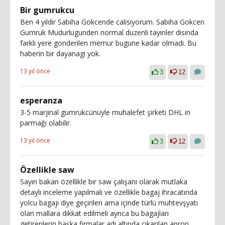
Bir gumrukcu
Ben 4 yildir Sabiha Gokcende calisiyorum. Sabiha Gokcen
Gumruk Mudurlugunden normal duzenli tayinler disinda
farkli yere gonderilen memur bugune kadar olmadi. Bu
haberin bir dayanagi yok.
13 yıl önce
3
12
esperanza
3-5 marjinal gumrukcünüyle muhalefet şirketi DHL in
parmağı olabilir.
13 yıl önce
3
12
Özellikle saw
Sayın bakan özellikle bir saw çalışanı olarak mutlaka
detaylı inceleme yapılmalı ve özellikle bagaj ihracatında
yolcu bagajı diye geçirilen ama içinde türlü muhtevşyatı
olan mallara dikkat edilmeli ayrıca bu bagajları
getirenlerin başka firmalar adı altında çıkarılan apron