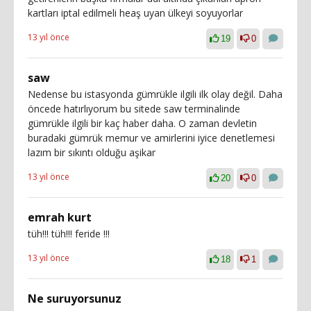
kartları iptal edilmeli heaş uyan ülkeyi soyuyorlar
13 yıl önce
19
0
saw
Nedense bu istasyonda gümrükle ilgili ilk olay değil. Daha
öncede hatırlıyorum bu sitede saw terminalinde
gümrükle ilgili bir kaç haber daha. O zaman devletin
buradaki gümrük memur ve amirlerini iyice denetlemesi
lazım bir sıkıntı olduğu aşikar
13 yıl önce
20
0
emrah kurt
tüh!!! tüh!!! feride !!!
13 yıl önce
18
1
Ne suruyorsunuz