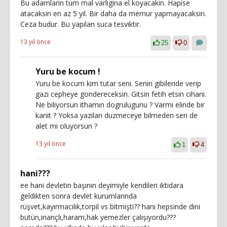
Bu adamlarin tum mal varligina el koyacakin. Hapise
atacaksin en az 5 yil. Bir daha da memur yapmayacaksin.
Ceza budur. Bu yapilan suca tesviktir.
13 yıl önce
25
0
Yuru be kocum !
Yuru be kocum kim tutar seni. Senin gibileride verip
gazi cepheye gondereceksin. Gitsin fetih etsin cihani.
Ne biliyorsun ithamın dogrulugunu ? Varmi elinde bir
kanit ? Yoksa yazilan duzmeceye bilmeden sen de
alet mi oluyorsun ?
13 yıl önce
1
4
hani???
ee hani devletin başının deyimiyle kendileri iktidara
geldikten sonra devlet kurumlarında
rüşvet,kayırmacılık,torpil vs bitmişti?? hani hepsinde dini
bütün,inançlı,haram,hak yemezler çalışıyordu???