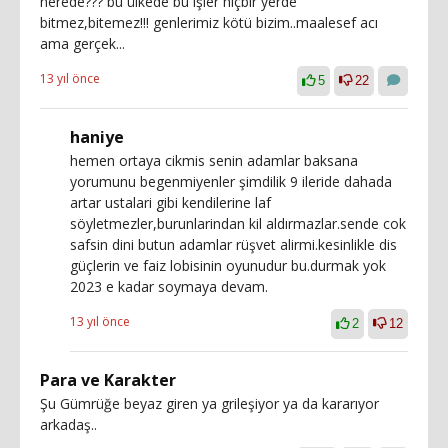
nerede??? bu ülkede bu işler hiçbir yerde
bitmez,bitemez!!! genlerimiz kötü bizim..maalesef acı
ama gerçek...
13 yıl önce
5
22
haniye
hemen ortaya cikmis senin adamlar baksana
yorumunu begenmiyenler şimdilik 9 ileride dahada
artar ustalari gibi kendilerine laf
söyletmezler,burunlarindan kil aldırmazlar.sende cok
safsin dini butun adamlar rüşvet alirmi.kesinlikle dis
güçlerin ve faiz lobisinin oyunudur bu.durmak yok
2023 e kadar soymaya devam.
13 yıl önce
2
12
Para ve Karakter
Şu Gümrüğe beyaz giren ya grileşiyor ya da kararıyor
arkadaş..