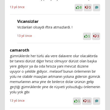
13 yıl önce
8
3
Vicansizlar
Vicdanlari olsaydi iftira atmazlardi. !
13 yıl önce
1
3
camaroth
gümrüklerde her türlü ala vere dalavere olur olacaktırda
bir tanesi dürüst diğer hırsız olmuyor dürüst olan başka
yere gidiyor ya da oda hırsıza yani mevcut düzene
uyuyor o şekilde gidiyor.. melasef bunun önlemenin bir
yolu ne olabilir maaşları artmanın yoluna gidersin gümrük
memurlarının ama yine de binlerce dolar ürünün gelip
geçtiği gümrüklerde yine de rüşveti yolsuzluğu önlemenin
yolu yok gibi
13 yıl önce
1
11