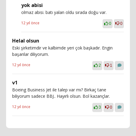
yok abisi
olmaz abisi. batı yalan oldu sırada doğu var.
12 yıl önce
0
0
Helal olsun
Eski şirketimdir ve kalbimde yeri çok başkadır. Engin
başarılar diliyorum.
12 yıl önce
2
1
v1
Boeing Business Jet ile talep var mı? Birkaç tane
biliyorum sadece BBJ.. Hayırlı olsun. Bol kazançlar.
12 yıl önce
3
0