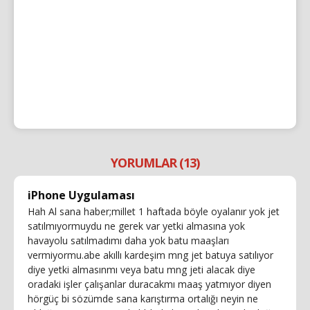
YORUMLAR (13)
iPhone Uygulaması
Hah Al sana haber;millet 1 haftada böyle oyalanır yok jet
satılmıyormuydu ne gerek var yetki almasına yok
havayolu satılmadımı daha yok batu maaşları
vermiyormu.abe akıllı kardeşim mng jet batuya satılıyor
diye yetki almasınmı veya batu mng jeti alacak diye
oradaki işler çalışanlar duracakmı maaş yatmıyor diyen
hörgüç bi sözümde sana karıştırma ortalığı neyin ne