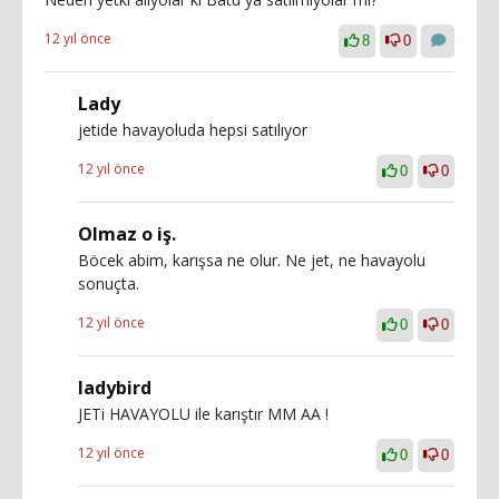
12 yıl önce
8
0
Lady
jetide havayoluda hepsi satılıyor
12 yıl önce
0
0
Olmaz o iş.
Böcek abim, karışsa ne olur. Ne jet, ne havayolu
sonuçta.
12 yıl önce
0
0
ladybird
JETi HAVAYOLU ile karıştır MM AA !
12 yıl önce
0
0