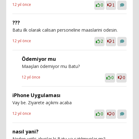
12 yıl önce
0
1
???
Batu ilk olarak calisan personeline maaslarini odesin.
12 yıl önce
2
1
Ödemiyor mu
Maaşları ödemiyor mu Batu?
12 yıl önce
0
0
iPhone Uygulaması
Vay be. Ziyarete açıkmı acaba
12 yıl önce
0
0
nasıl yani?
Neden yetki alıyolar ki Batu ya satılmıyolar mı?