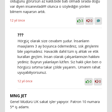
olduğunu görürsün az kaldı.bide batı olmadı sırada doğu
var diyen insanevladı!!!! olunca o söylediğin yönleri
bilmem naparsın artık.
12 yıl önce
3
0
???
Hörgüç olarak size cevabım şudur. İnsanların
maaşlarını 3 ay boyunca ödemediniz, ssk girişlerini
bile yapmadınız. Havacılık dahil tüm iş ahlak ve etik
kuralları geçtim. İnsan olarak çalışanlarınızın hakkını
yediniz. Buyrun yalanlayın lütfen. Siz haklı çıkın ben o
hörgücü sırtıma takar çölde yaşarım.. Umarım rahat
uyuyabiliyorsunuz.
12 yıl önce
0
0
MNG JET
Genel Müdürü UK sakat işler yapıyor. Patron 10 numara
5* iş adamı.