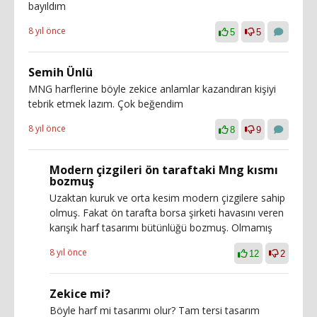
bayıldım
8 yıl önce
5
5
Semih Ünlü
MNG harflerine böyle zekice anlamlar kazandıran kişiyi
tebrik etmek lazım. Çok beğendim
8 yıl önce
8
9
Modern çizgileri ön taraftaki Mng kısmı
bozmuş
Uzaktan kuruk ve orta kesim modern çizgilere sahip
olmuş. Fakat ön tarafta borsa şirketi havasını veren
karışık harf tasarımı bütünlüğü bozmuş. Olmamış
8 yıl önce
12
2
Zekice mi?
Böyle harf mi tasarımı olur? Tam tersi tasarım