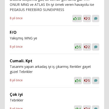
ONUR MNG ve ATLAS En iyi örnek veren havayolu ise
PEGASUS FREEBİRD SUNEXPRESS
8 yıl önce
10
3
F/O
Yakışmış MNG ye
8 yıl önce
5
2
Cumali. Kpt
Tasarımı yapan arkadaş iyi iş çıkarmış Renkler gayet
güzel Tebrikler
8 yıl önce
6
5
Çok iyi
Tebrikler
8 yıl önce