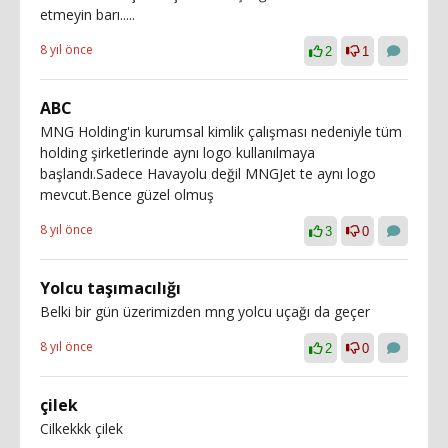
etmeyin barı.....
8 yıl önce
2
1
ABC
MNG Holding'in kurumsal kimlik çalışması nedeniyle tüm
holding şirketlerinde aynı logo kullanılmaya
başlandı.Sadece Havayolu değil MNGJet te aynı logo
mevcut.Bence güzel olmuş
8 yıl önce
3
0
Yolcu taşımacılığı
Belki bir gün üzerimizden mng yolcu uçağı da geçer
8 yıl önce
2
0
çilek
Cilkekkk çilek