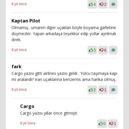
8 yıl önce
4
2
Kaptan Pilot
Olmamış.. umarım diğer uçakları böyle boyama gafletine
düşmezler. Yapan arkadaşa teşekkür edip yollar ayrılmalı
direk.
8 yıl önce
3
6
fark
Cargo yazısı gitti airlines yazısı geldi . Yolcu taşımaya kapı
mi aralandi? Iran uçaklarına benzemis ama harika olmuş.
8 yıl önce
2
1
Cargo
Cargo yazısı yıllar önce gitmişti
8 yıl önce
0
1