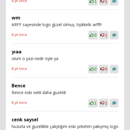
8 yıl önce
1
1
wm
ARFF sayesinde logo güzel olmuş. tişikkirlir arff!!!
8 yıl önce
0
1
yıaa
olum o yazı nedir öyle ya
8 yıl önce
0
0
Bence
Bence eski sekli daha guzeldi
8 yıl önce
1
1
cenk saysel
huzurla ve guzellikle çalıştığım eski şirketim yakışmış logo