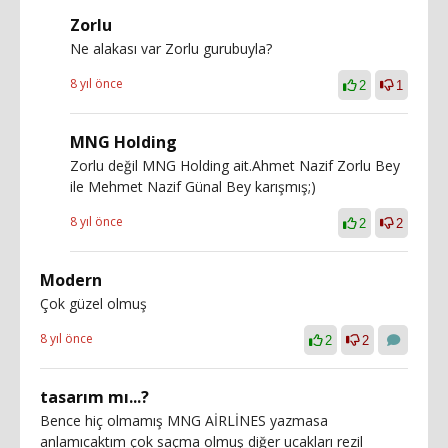
Zorlu
Ne alakası var Zorlu gurubuyla?
8 yıl önce
2
1
MNG Holding
Zorlu değil MNG Holding ait.Ahmet Nazif Zorlu Bey
ile Mehmet Nazif Günal Bey karışmış;)
8 yıl önce
2
2
Modern
Çok güzel olmuş
8 yıl önce
2
2
tasarım mı...?
Bence hiç olmamış MNG AİRLİNES yazmasa
anlamıcaktım çok saçma olmuş diğer ucakları rezil