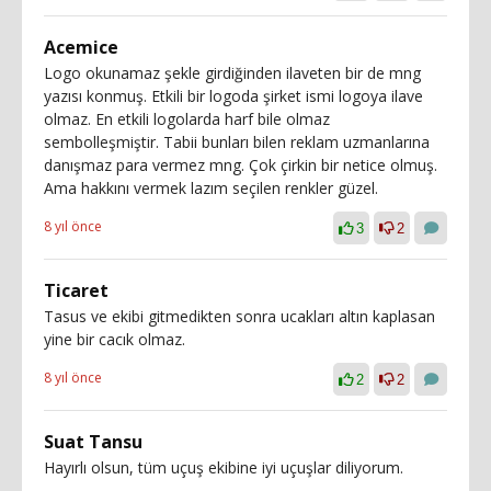
Acemice
Logo okunamaz şekle girdiğinden ilaveten bir de mng
yazısı konmuş. Etkili bir logoda şirket ismi logoya ilave
olmaz. En etkili logolarda harf bile olmaz
sembolleşmiştir. Tabii bunları bilen reklam uzmanlarına
danışmaz para vermez mng. Çok çirkin bir netice olmuş.
Ama hakkını vermek lazım seçilen renkler güzel.
8 yıl önce
3
2
Ticaret
Tasus ve ekibi gitmedikten sonra ucakları altın kaplasan
yine bir cacık olmaz.
8 yıl önce
2
2
Suat Tansu
Hayırlı olsun, tüm uçuş ekibine iyi uçuşlar diliyorum.