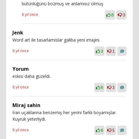
bütünlüğünü bozmuş ve anlamısız olmuş
8 yıl önce
8
3
Jenk
Word art ile tasarlamislar galiba yeni imajini.
8 yıl önce
3
1
Yorum
eskisi daha güzeldi.
8 yıl önce
8
3
Miraj sahin
İran uçaklarına benzemiş her yerini farklı boyamışlar.
Kuyruk yeterliydi.
8 yıl önce
9
5