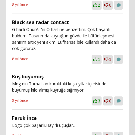
8 yıl önce
2
0
Black sea radar contact
G harfi OnurAir'ın O harfine benzettim. Çok başarılı
buldum. Tasarımda kuyruğun gövde ile bütünleşmesi
sanırım artık yeni akım. Lufhansa bile kullandı daha da
cok görürüz.
8 yıl önce
1
1
Kuş büyümüş
Mng nin Turna llan kuruktaki kuşu yıllar içerisinde
büyümüş kilo almış kuyruğa sığmıyor.
8 yıl önce
3
0
Faruk İnce
Logo çok başarılı.Hayırlı uçuşlar...