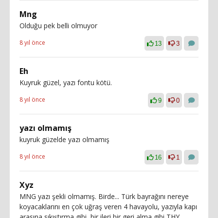
Mng
Olduğu pek belli olmuyor
8 yıl önce
13
3
Eh
Kuyruk güzel, yazı fontu kötü.
8 yıl önce
9
0
yazı olmamış
kuyruk güzelde yazı olmamış
8 yıl önce
16
1
Xyz
MNG yazı şekli olmamış. Birde... Türk bayrağını nereye
koyacaklarını en çok uğraş veren 4 havayolu, yazıyla kapı
arasına sıkıştırma gibi, bir ileri bir geri alma gibi THY