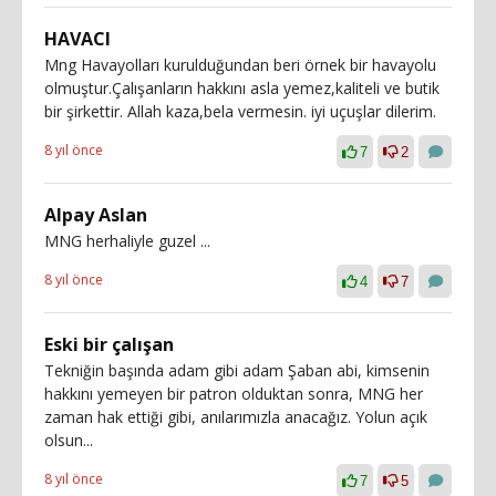
HAVACI
Mng Havayolları kurulduğundan beri örnek bir havayolu
olmuştur.Çalışanların hakkını asla yemez,kaliteli ve butik
bir şirkettir. Allah kaza,bela vermesin. iyi uçuşlar dilerim.
8 yıl önce
7
2
Alpay Aslan
MNG herhaliyle guzel ...
8 yıl önce
4
7
Eski bir çalışan
Tekniğin başında adam gibi adam Şaban abi, kimsenin
hakkını yemeyen bir patron olduktan sonra, MNG her
zaman hak ettiği gibi, anılarımızla anacağız. Yolun açık
olsun...
8 yıl önce
7
5