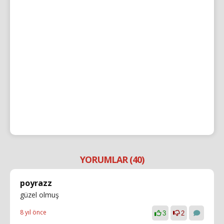
YORUMLAR (40)
poyrazz
güzel olmuş
8 yıl önce
3
2