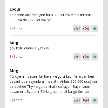
Ebour
Ya benim anlamadığım bu a 300 ler eskimedi mi artık?
330F ya da 777F ler yakışır..
8 yıl önce
2
0
king
çok kötü olmuş e yazık ki
8 yıl önce
2
0
Mng
Türkiye nin başarılı bir hava kargo şirketi . Yıllardan beri
başarılı operasyonlara imza attı. Airbus 300 600 uçağının
bir adetide Thy kargo da kiralık çaĺışıyor. Başarılarının
devamını diliyorum. Zorlu grubuna ait kargo firması.
8 yıl önce
3
4