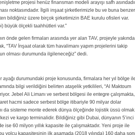
 genişletme projesi henüz finansman modeli arayışı safh asındadır
ası noktasındadır. İlgili inşaat şirketlerimizle bu ve buna benzer
en bildiğiniz üzere birçok şirketimizin BAE kurulu ofisleri var.
 büyük ölçekli taahhütleri var.”
n önde gelen firmaları arasında yer alan TAV, projeyle yakınd
k, “TAV İnşaat olarak tüm havalimanı yapım projelerini takip
gun olması durumunda ilgileneceğiz” dedi.
 ayağı durumundaki proje konusunda, firmalara her yıl bölge il
mında bilgi verildiğini belirten ataşelik yetkilileri, “Al Maktoum
eriyor. Jebel Ali Limanı ve serbest bölgesi ile entegre çalışmakta,
icaret hacmi sadece serbest bölge itibariyle 90 milyar dolar
ını da sisteme monte ederek dünya ölçeğinde lojistik üssü olmak
ezi ve kargo terminalidir. Bildiğiniz gibi Dubai, dünyanın 5’inci
 ise 60 milyon yıllık kapasite ile çalışmaktadır. Yeni proje ile
 bu yolcu kapasitesinin ilk aşamada (2018 yılında) 160 daha son