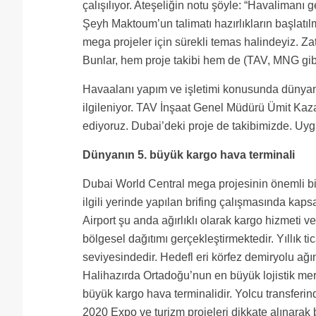
çalışılıyor. Ateşeliğin notu şöyle: “Havalimanı
Şeyh Maktoum’un talimatı hazırlıkların başlatılm
mega projeler için sürekli temas halindeyiz. Zat
Bunlar, hem proje takibi hem de (TAV, MNG gibi)
Havaalanı yapım ve işletimi konusunda dünyanı
ilgileniyor. TAV İnşaat Genel Müdürü Ümit Kaza
ediyoruz. Dubai’deki proje de takibimizde. Uy
Dünyanın 5. büyük kargo hava terminali
Dubai World Central mega projesinin önemli bir
ilgili yerinde yapılan brifing çalışmasında kapsa
Airport şu anda ağırlıklı olarak kargo hizmeti v
bölgesel dağıtımı gerçekleştirmektedir. Yıllık t
seviyesindedir. Hedefl eri körfez demiryolu ağ
Halihazırda Ortadoğu’nun en büyük lojistik merk
büyük kargo hava terminalidir. Yolcu transferinde
2020 Expo ve turizm projeleri dikkate alınarak