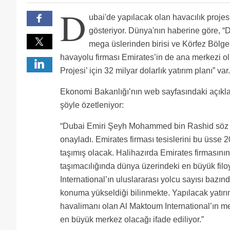
kargo uçakları iniş-kalkış yapıyor.
D
ubai'de yapılacak olan havacılık projesin
gösteriyor. Dünya'nın haberine göre, “
mega üslerinden birisi ve Körfez Bölge
havayolu firması Emirates’in de ana merkezi ol
Projesi’ için 32 milyar dolarlık yatırım planı” var.
Ekonomi Bakanlığı’nın web sayfasındaki açıklam
şöyle özetleniyor:
“Dubai Emiri Şeyh Mohammed bin Rashid söz k
onayladı. Emirates firması tesislerini bu üsse 202
taşımış olacak. Halihazırda Emirates firmasın
taşımacılığında dünya üzerindeki en büyük filo
International’ın uluslararası yolcu sayısı bazı
konuma yükseldiği bilinmekte. Yapılacak yatırı
havalimanı olan Al Maktoum International’ın m
en büyük merkez olacağı ifade ediliyor.”