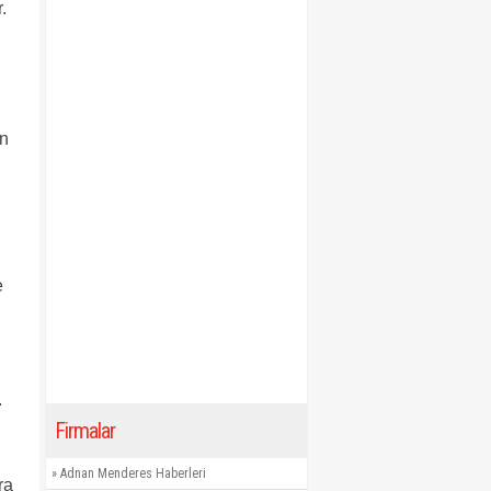
.
an
e
.
Firmalar
»
Adnan Menderes Haberleri
ra