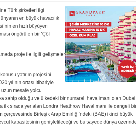
e Türk şirketleri ilgi
Dünyanın en büyük havacılık
si’nin en hızlı büyüyen
ması öngörülen bir ‘Çöl
ada proje ile ilgili gelişmeler
onusu yatırım projesini
0 yılının ortası itibariyle
ın uzun mesafe yolcu
ya sahip olduğu ve ülkedeki bir numaralı havalimanı olan Dubai
nda ilk sırada yer alan Londra Heathrow Havalimanı ile dengeli bi
m çerçevesinde Birleşik Arap Emirliği’ndeki (BAE) ikinci büyük
evcut kapasitesinin genişletileceği ve bu sayede dünya üzerind