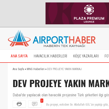
ANA SAYFA
HAVACILIK HABERLERİ
KÖŞE YAZARLARI
FO
Ana Sayfa
»
MNG Haberleri
»
DEV PROJEYE YAKIN MARKAJ
DEV PROJEYE YAKIN MAR
Dubai'de yapılacak olan havacılık projesine Türk şirketleri ilgi gös
2
Bu projeyi, eskiden Sn. Abdullah GÜL'ün yaptığı gibi,
Dubainin ekonomik durumu nedeniyle bu proje yarıd