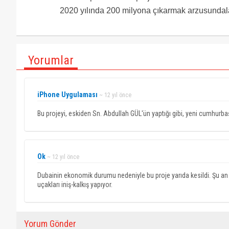
2020 yılında 200 milyona çıkarmak arzusundala
Yorumlar
iPhone Uygulaması
~ 12 yıl önce
Bu projeyi, eskiden Sn. Abdullah GÜL'ün yaptığı gibi, yeni cumhurbaş
Ok
~ 12 yıl önce
Dubainin ekonomik durumu nedeniyle bu proje yarıda kesildi. Şu a
uçakları iniş-kalkış yapıyor.
Yorum Gönder