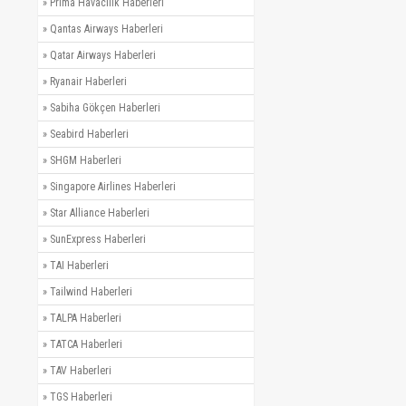
»
Prima Havacılık Haberleri
»
Qantas Airways Haberleri
»
Qatar Airways Haberleri
»
Ryanair Haberleri
»
Sabiha Gökçen Haberleri
»
Seabird Haberleri
»
SHGM Haberleri
»
Singapore Airlines Haberleri
»
Star Alliance Haberleri
»
SunExpress Haberleri
»
TAI Haberleri
»
Tailwind Haberleri
»
TALPA Haberleri
»
TATCA Haberleri
»
TAV Haberleri
»
TGS Haberleri