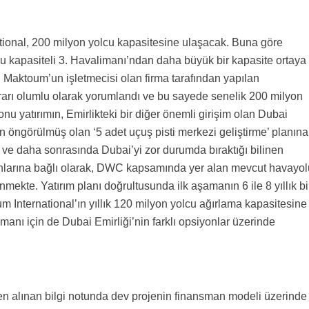
tional, 200 milyon yolcu kapasitesine ulaşacak. Buna göre
u kapasiteli 3. Havalimanı’ndan daha büyük bir kapasite ortaya
l Maktoum’un işletmecisi olan firma tarafından yapılan
ararı olumlu olarak yorumlandı ve bu sayede senelik 200 milyon
u yatırımın, Emirlikteki bir diğer önemli girişim olan Dubai
öngörülmüş olan ‘5 adet uçuş pisti merkezi geliştirme’ planına
ı ve daha sonrasında Dubai’yi zor durumda bıraktığı bilinen
unlarına bağlı olarak, DWC kapsamında yer alan mevcut havayol
linmekte. Yatırım planı doğrultusunda ilk aşamanın 6 ile 8 yıllık bi
 International’ın yıllık 120 milyon yolcu ağırlama kapasitesine
nsmanı için de Dubai Emirliği’nin farklı opsiyonlar üzerinde
nden alınan bilgi notunda dev projenin finansman modeli üzerinde