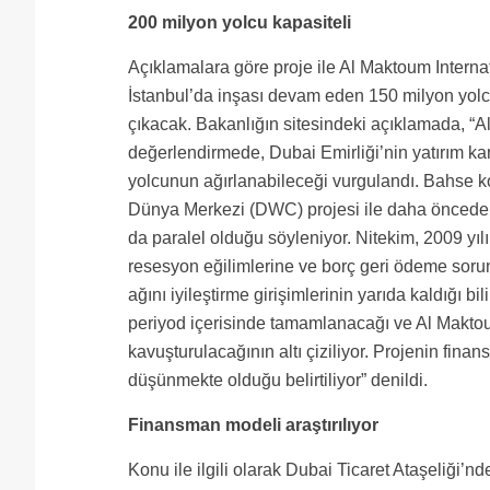
200 milyon yolcu kapasiteli
Açıklamalara göre proje ile Al Maktoum Interna
İstanbul’da inşası devam eden 150 milyon yolc
çıkacak. Bakanlığın sitesindeki açıklamada, “A
değerlendirmede, Dubai Emirliği’nin yatırım k
yolcunun ağırlanabileceği vurgulandı. Bahse kon
Dünya Merkezi (DWC) projesi ile daha önceden 
da paralel olduğu söyleniyor. Nitekim, 2009 yıl
resesyon eğilimlerine ve borç geri ödeme sor
ağını iyileştirme girişimlerinin yarıda kaldığı bi
periyod içerisinde tamamlanacağı ve Al Maktoum
kavuşturulacağının altı çiziliyor. Projenin fina
düşünmekte olduğu belirtiliyor” denildi.
Finansman modeli araştırılıyor
Konu ile ilgili olarak Dubai Ticaret Ataşeliği’