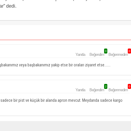
r” dedi.
0
0
Yanıtla
Beğendim
Beğenmedim
bakanımız veya başbakanımız yakip etse bir oraları ziyaret etse.......
2
0
Yanıtla
Beğendim
Beğenmedim
n sadece bir pist ve küçük bir alanda apron mevcut. Meydanda sadece kargo