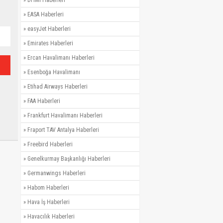
»
DHMİ Haberleri
»
EASA Haberleri
»
easyJet Haberleri
»
Emirates Haberleri
»
Ercan Havalimanı Haberleri
»
Esenboğa Havalimanı
»
Etihad Airways Haberleri
»
FAA Haberleri
»
Frankfurt Havalimanı Haberleri
»
Fraport TAV Antalya Haberleri
»
Freebird Haberleri
»
Genelkurmay Başkanlığı Haberleri
»
Germanwings Haberleri
»
Habom Haberleri
»
Hava İş Haberleri
»
Havacılık Haberleri