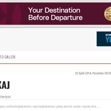
TO GALERİ
22 Eylül 2014, Pazartesi 09:3
KAJ
teriyor.
 yeni cumhurbaşbakanımız veya başbakanımız yakip etse bir oraları ziyaret etse.......
a kesildi. Şu an sadece bir pist ve küçük bir alanda apron mevcut. Meydanda sadece