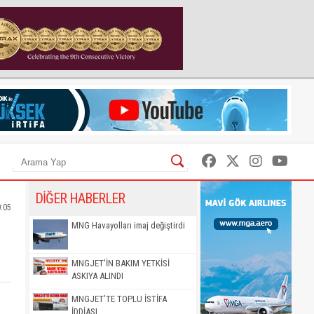
DİĞER HABERLER
0:05
MNG Havayolları imaj değiştirdi
MNGJET'İN BAKIM YETKİSİ
ASKIYA ALINDI
MNGJET’TE TOPLU İSTİFA
İDDİASI