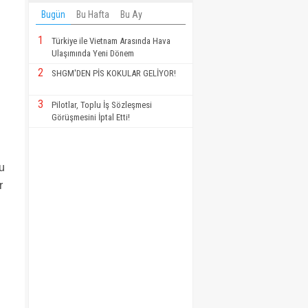
Bugün
Bu Hafta
Bu Ay
1
Türkiye ile Vietnam Arasında Hava
Ulaşımında Yeni Dönem
2
SHGM'DEN PİS KOKULAR GELİYOR!
3
Pilotlar, Toplu İş Sözleşmesi
Görüşmesini İptal Etti!
u
r