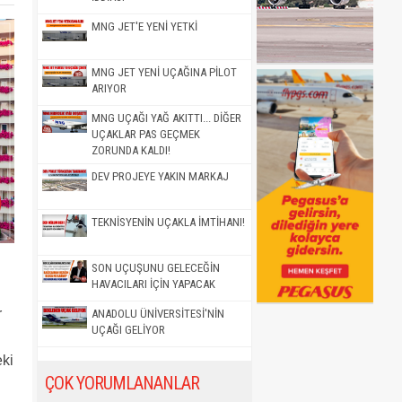
MNG JET'E YENİ YETKİ
MNG JET YENİ UÇAĞINA PİLOT
ARIYOR
MNG UÇAĞI YAĞ AKITTI... DİĞER
UÇAKLAR PAS GEÇMEK
ZORUNDA KALDI!
DEV PROJEYE YAKIN MARKAJ
TEKNİSYENİN UÇAKLA İMTİHANI!
SON UÇUŞUNU GELECEĞİN
HAVACILARI İÇİN YAPACAK
r
ANADOLU ÜNİVERSİTESİ'NİN
UÇAĞI GELİYOR
eki
ÇOK YORUMLANANLAR